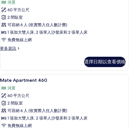
河景
Mate
60 平方公尺
Apartment
2 間臥室
360
可容納 6 人 (依實際入住人數計費)
的
1 張加大雙人床, 2 張單人沙發床和 2 張單人床
所
免費無線上網
有
相
更
更多資訊
多
片
Mate
選擇日期以查看價格
Apartment
360
的
Mate Apartment 460 | 低過
顯
12
詳
Mate Apartment 460
示
情
河景
Mate
60 平方公尺
Apartment
2 間臥室
460
可容納 6 人 (依實際入住人數計費)
的
1 張加大雙人床, 2 張單人沙發床和 2 張單人床
所
免費無線上網
有