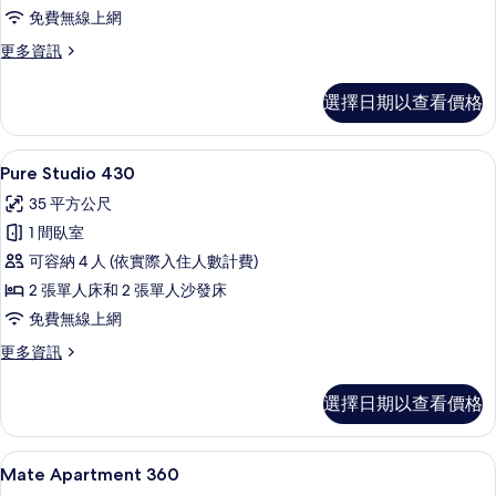
免費無線上網
所
有
更
更多資訊
多
相
Pure
選擇日期以查看價格
片
Studio
330
的
Pure Studio 430 | 低過敏寢具
顯
8
詳
Pure Studio 430
示
情
35 平方公尺
Pure
1 間臥室
Studio
可容納 4 人 (依實際入住人數計費)
430
2 張單人床和 2 張單人沙發床
的
免費無線上網
所
有
更
更多資訊
多
相
Pure
選擇日期以查看價格
片
Studio
430
的
Mate Apartment 360 | 低過
顯
7
詳
Mate Apartment 360
示
情