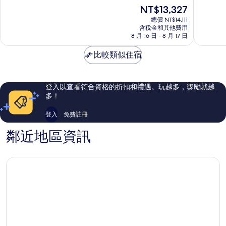
格
滿
滿
現
NT$13,327
渡
分
分
在
假
10
10
總價 NT$14,111
價
村
含稅金和其他費用
分，
分，
格
8 月 16 日 - 8 月 17 日
茵
太
不
為
特
棒
錯
NT$13,327
比較類似住宿
拉
了，
哦，
根
359
607
市
則
則
中
評
評
登入以查看符合資格的折扣和禮遇。玩越多，獎勵就越
心
論
論
多！
登入
免費註冊
鄰近地區資訊