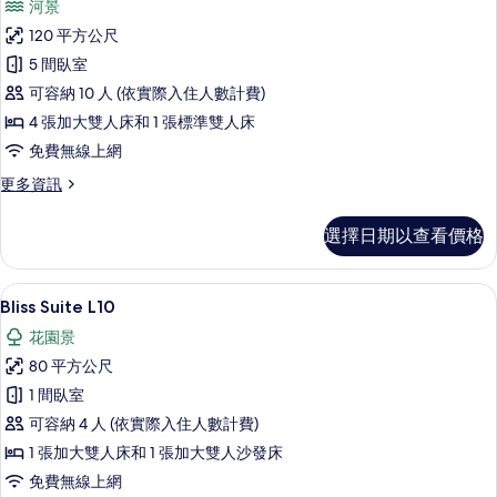
河景
Flow
120 平方公尺
Suite
5 間臥室
Family
可容納 10 人 (依實際入住人數計費)
Room
E20
4 張加大雙人床和 1 張標準雙人床
的
免費無線上網
所
更
更多資訊
多
有
Flow
相
選擇日期以查看價格
Suite
片
Family
Room
Bliss Suite L10 | 低過敏寢具、
顯
8
E20
Bliss Suite L10
示
的
花園景
詳
Bliss
情
80 平方公尺
Suite
1 間臥室
L10
可容納 4 人 (依實際入住人數計費)
的
1 張加大雙人床和 1 張加大雙人沙發床
所
免費無線上網
有