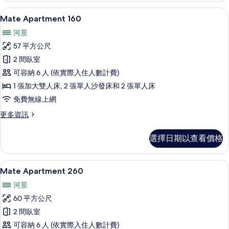
的
Mate Apartment 160 | 低過
顯
6
詳
Mate Apartment 160
示
情
河景
Mate
57 平方公尺
Apartment
2 間臥室
160
可容納 6 人 (依實際入住人數計費)
的
1 張加大雙人床, 2 張單人沙發床和 2 張單人床
所
免費無線上網
有
相
更
更多資訊
多
片
Mate
選擇日期以查看價格
Apartment
160
的
Mate Apartment 260 | 低過
顯
7
詳
Mate Apartment 260
示
情
河景
Mate
60 平方公尺
Apartment
2 間臥室
260
可容納 6 人 (依實際入住人數計費)
的