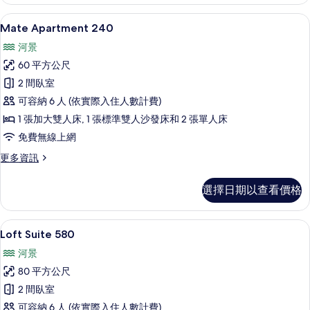
130
的
Mate Apartment 240 | 低過
顯
6
詳
Mate Apartment 240
示
情
河景
Mate
60 平方公尺
Apartment
2 間臥室
240
可容納 6 人 (依實際入住人數計費)
的
1 張加大雙人床, 1 張標準雙人沙發床和 2 張單人床
所
免費無線上網
有
相
更
更多資訊
多
片
Mate
選擇日期以查看價格
Apartment
240
的
Loft Suite 580 | 起居區 | 55-吋
顯
20
詳
Loft Suite 580
示
情
河景
Loft
80 平方公尺
Suite
2 間臥室
580
可容納 6 人 (依實際入住人數計費)