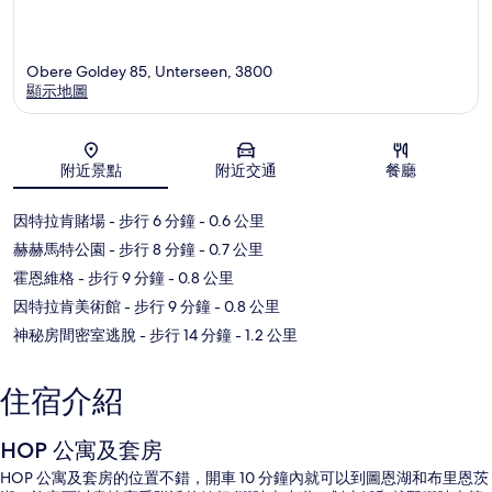
Obere Goldey 85, Unterseen, 3800
顯示地圖
地圖
附近景點
附近交通
餐廳
因特拉肯賭場
- 步行 6 分鐘
- 0.6 公里
赫赫馬特公園
- 步行 8 分鐘
- 0.7 公里
霍恩維格
- 步行 9 分鐘
- 0.8 公里
因特拉肯美術館
- 步行 9 分鐘
- 0.8 公里
神秘房間密室逃脫
- 步行 14 分鐘
- 1.2 公里
住宿介紹
HOP 公寓及套房
HOP 公寓及套房的位置不錯，開車 10 分鐘內就可以到圖恩湖和布里恩茨