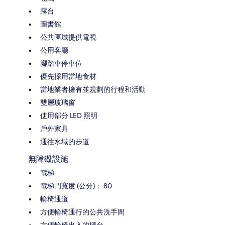
露台
圖書館
公共區域提供電視
公用客廳
腳踏車停車位
優先採用當地食材
當地業者擁有並規劃的行程和活動
雙層玻璃窗
使用部分 LED 照明
戶外家具
通往水域的步道
無障礙設施
電梯
電梯門寬度 (公分)： 80
輪椅通道
方便輪椅通行的公共洗手間