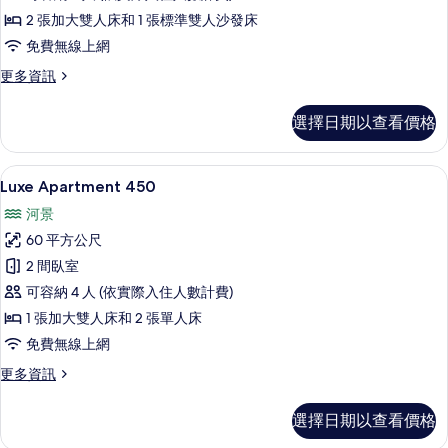
2 張加大雙人床和 1 張標準雙人沙發床
所
免費無線上網
有
相
更
更多資訊
多
片
Mate
選擇日期以查看價格
Apartment
440
的
Luxe Apartment 450 | 低過
顯
8
詳
Luxe Apartment 450
示
情
河景
Luxe
60 平方公尺
Apartment
2 間臥室
450
可容納 4 人 (依實際入住人數計費)
的
1 張加大雙人床和 2 張單人床
所
免費無線上網
有
相
更
更多資訊
多
片
Luxe
選擇日期以查看價格
Apartment
450