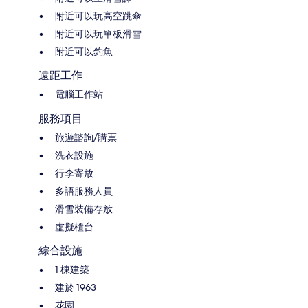
附近可以玩高空跳傘
附近可以玩單板滑雪
附近可以釣魚
遠距工作
電腦工作站
服務項目
旅遊諮詢/購票
洗衣設施
行李寄放
多語服務人員
滑雪裝備存放
虛擬櫃台
綜合設施
1 棟建築
建於 1963
花園