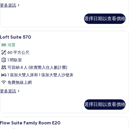
相
更
更多資訊
多
片
Mate
選擇日期以查看價格
Apartment
460
的
Loft Suite 570 | 低過敏寢具、
顯
18
詳
Loft Suite 570
示
情
河景
Loft
60 平方公尺
Suite
1 間臥室
570
可容納 4 人 (依實際入住人數計費)
的
1 張加大雙人床和 1 張加大雙人沙發床
所
免費無線上網
有
相
更
更多資訊
多
片
Loft
選擇日期以查看價格
Suite
570
的
Flow Suite Family Room E20 | 客房景
顯
26
詳
Flow Suite Family Room E20
示
情