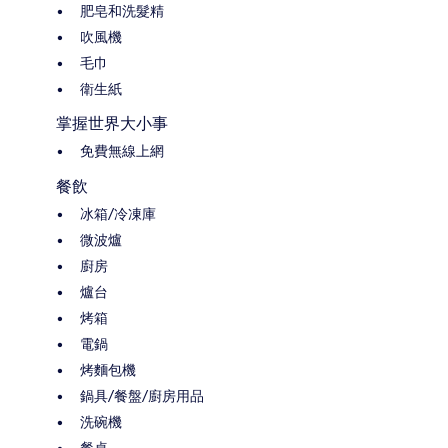
肥皂和洗髮精
吹風機
毛巾
衛生紙
掌握世界大小事
免費無線上網
餐飲
冰箱/冷凍庫
微波爐
廚房
爐台
烤箱
電鍋
烤麵包機
鍋具/餐盤/廚房用品
洗碗機