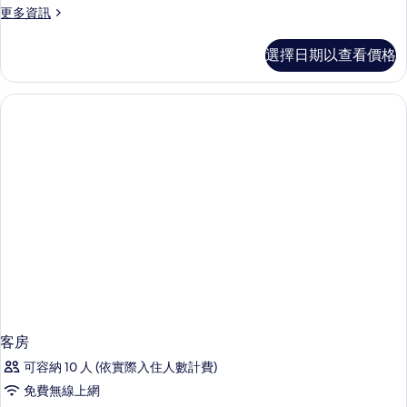
更
更多資訊
多
客
選擇日期以查看價格
房
的
詳
情
客房
可容納 10 人 (依實際入住人數計費)
免費無線上網