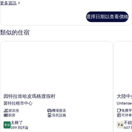
更
更多資訊
多
客
選擇日期以查看價格
房
的
詳
類似的住宿
情
因特拉肯哈皮瑪格渡假村
大陸中央
因
大
因特拉肯哈皮瑪格渡假村
大陸中
特
陸
茵特拉根市中心
Unterse
拉
中
游泳池
機場接送
免費早
肯
央
廚房
洗衣設施
可停車
哈
酒
皮
店
9.0
7.4
太棒了
不錯
9.0
7.4
瑪
Unterse
分，
分，
359 則評論
607