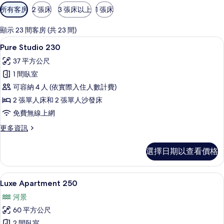
可
所有客房
2 張床
3 張床以上
1 張床
用
的
顯示 23 間客房 (共 23 間)
客
Pure Studio 230 | 低過敏寢具
顯
6
Pure Studio 230
房
示
篩
37 平方公尺
Pure
選
1 間臥室
Studio
條
可容納 4 人 (依實際入住人數計費)
230
件
2 張單人床和 2 張單人沙發床
的
免費無線上網
所
有
更
更多資訊
多
相
Pure
選擇日期以查看價格
片
Studio
230
的
Luxe Apartment 250 | 起居區 | 
顯
18
詳
Luxe Apartment 250
示
情
河景
Luxe
60 平方公尺
Apartment
2 間臥室