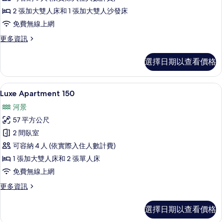
的
2 張加大雙人床和 1 張加大雙人沙發床
所
免費無線上網
有
相
更
更多資訊
多
片
Loft
選擇日期以查看價格
Suite
580
的
Luxe Apartment 150 | 起居區 | 
顯
23
詳
Luxe Apartment 150
示
情
河景
Luxe
57 平方公尺
Apartment
2 間臥室
150
可容納 4 人 (依實際入住人數計費)
的
1 張加大雙人床和 2 張單人床
所
免費無線上網
有
相
更
更多資訊
多
片
Luxe
選擇日期以查看價格
Apartment
150