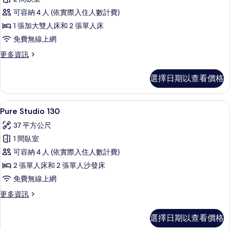
250
可容納 4 人 (依實際入住人數計費)
的
1 張加大雙人床和 2 張單人床
所
免費無線上網
有
相
更
更多資訊
多
片
Luxe
選擇日期以查看價格
Apartment
250
的
Pure Studio 130 | 低過敏寢具
顯
6
詳
Pure Studio 130
示
情
37 平方公尺
Pure
1 間臥室
Studio
可容納 4 人 (依實際入住人數計費)
130
2 張單人床和 2 張單人沙發床
的
免費無線上網
所
有
更
更多資訊
多
相
Pure
選擇日期以查看價格
片
Studio