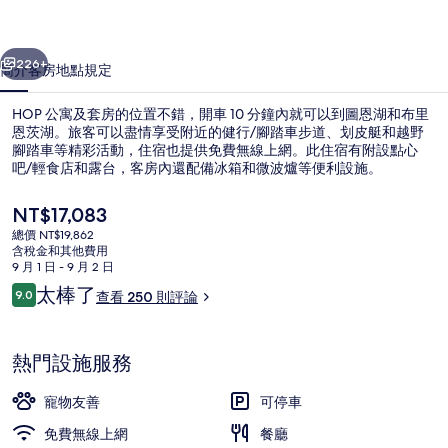
的
一個
下一個
相
226+
簡介
客房
地點
規定
片
HOP 公寓及套房的位置不錯，開車 10 分鐘內就可以到圖恩湖和布里
集
恩茨湖。旅客可以盡情享受附近的健行/腳踏車步道、划皮艇和越野
腳踏車等精彩活動，住宿也提供免費無線上網。此住宿有附設點心
吧/輕食店和露台，客房內還配備冰箱和微波爐等便利設施。
目
NT$17,083
前
總價 NT$19,862
的
含稅金和其他費用
價
9 月 1 日 - 9 月 2 日
Loft Suite 580 | 露台/庭院
格
評
太棒了
9.0
查看 250 則評論
是
9.0 分，滿分 10 分，
論
NT$17,083
熱門設施服務
寵物友善
可停車
免費無線上網
餐廳