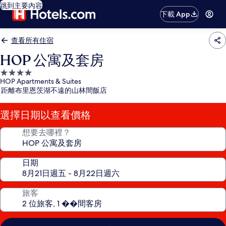
跳到主要內容
下載 App
查看所有住宿
HOP 公寓及套房
4.0
HOP Apartments & Suites
星
距離布里恩茨湖不遠的山林間飯店
級
住
選擇日期以查看價格
宿
想要去哪裡？
日期
旅客