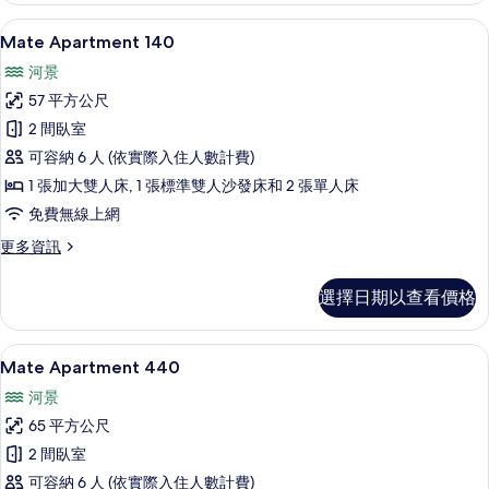
的
Mate Apartment 140 | 低過
顯
5
詳
Mate Apartment 140
示
情
河景
Mate
57 平方公尺
Apartment
2 間臥室
140
可容納 6 人 (依實際入住人數計費)
的
1 張加大雙人床, 1 張標準雙人沙發床和 2 張單人床
所
免費無線上網
有
相
更
更多資訊
多
片
Mate
選擇日期以查看價格
Apartment
140
的
Mate Apartment 440 | 低過
顯
6
詳
Mate Apartment 440
示
情
河景
Mate
65 平方公尺
Apartment
2 間臥室
440
可容納 6 人 (依實際入住人數計費)
的