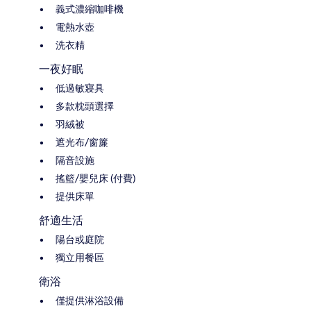
義式濃縮咖啡機
電熱水壺
洗衣精
一夜好眠
低過敏寢具
多款枕頭選擇
羽絨被
遮光布/窗簾
隔音設施
搖籃/嬰兒床 (付費)
提供床單
舒適生活
陽台或庭院
獨立用餐區
衛浴
僅提供淋浴設備