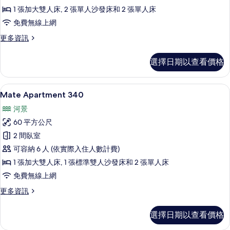
1 張加大雙人床, 2 張單人沙發床和 2 張單人床
所
免費無線上網
有
相
更
更多資訊
多
片
Mate
選擇日期以查看價格
Apartment
260
的
Mate Apartment 340 | 低過
顯
20
詳
Mate Apartment 340
示
情
河景
Mate
60 平方公尺
Apartment
2 間臥室
340
可容納 6 人 (依實際入住人數計費)
的
1 張加大雙人床, 1 張標準雙人沙發床和 2 張單人床
所
免費無線上網
有
相
更
更多資訊
多
片
Mate
選擇日期以查看價格
Apartment
340