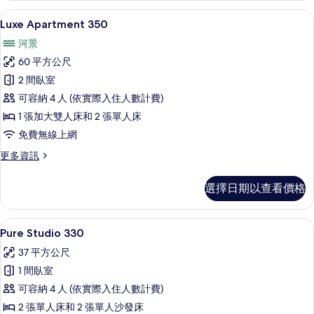
的
Luxe Apartment 350 | 低過
顯
8
詳
Luxe Apartment 350
示
情
河景
Luxe
60 平方公尺
Apartment
2 間臥室
350
可容納 4 人 (依實際入住人數計費)
的
1 張加大雙人床和 2 張單人床
所
免費無線上網
有
相
更
更多資訊
多
片
Luxe
選擇日期以查看價格
Apartment
350
的
Pure Studio 330 | 客房景觀
顯
12
詳
Pure Studio 330
示
情
37 平方公尺
Pure
1 間臥室
Studio
可容納 4 人 (依實際入住人數計費)
330
2 張單人床和 2 張單人沙發床
的