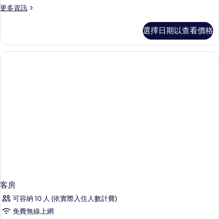
相
更
更多資訊
多
片
Bliss
選擇日期以查看價格
Suite
L10
的
詳
情
客房
可容納 10 人 (依實際入住人數計費)
免費無線上網