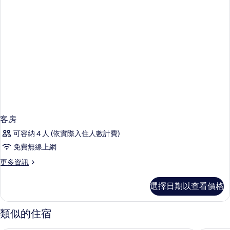
客房
可容納 4 人 (依實際入住人數計費)
免費無線上網
更
更多資訊
多
客
選擇日期以查看價格
房
的
詳
類似的住宿
情