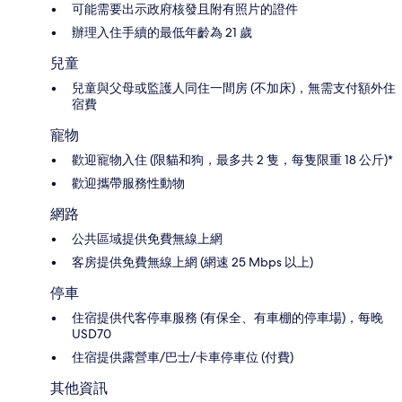
可能需要出示政府核發且附有照片的證件
辦理入住手續的最低年齡為 21 歲
兒童
兒童與父母或監護人同住一間房 (不加床)，無需支付額外住
宿費
寵物
歡迎寵物入住 (限貓和狗，最多共 2 隻，每隻限重 18 公斤)*
歡迎攜帶服務性動物
網路
公共區域提供免費無線上網
客房提供免費無線上網 (網速 25 Mbps 以上)
停車
住宿提供代客停車服務 (有保全、有車棚的停車場)，每晚
USD70
住宿提供露營車/巴士/卡車停車位 (付費)
其他資訊