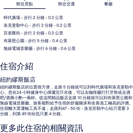
地圖
附近景點
附近交通
餐廳
時代廣場
- 步行 2 分鐘
- 0.2 公里
洛克斐勒中心
- 步行 2 分鐘
- 0.2 公里
百老匯街
- 步行 2 分鐘
- 0.2 公里
布萊恩公園
- 步行 5 分鐘
- 0.4 公里
無線電城音樂廳
- 步行 6 分鐘
- 0.6 公里
住宿介紹
紐約繆斯飯店
紐約繆斯飯店的位置很方便，走路 5 分鐘就可以到時代廣場和洛克斐勒中
心。您在24 小時健身中心揮灑完汗水後，可以去咖啡廳打打牙祭或去酒
吧/酒廊小酌一兩杯。從這間精品飯店走路 10 分鐘就可以到布萊恩公園和
無線電城音樂廳。旅客都對給予住宿的舒服睡床和友善員工極高的評價。
住宿離大眾運輸工具不遠，走路到47 - 50 街 - 洛克菲勒中心站只需要 3
分鐘，到第 49 街站也只要 4 分鐘。
更多此住宿的相關資訊