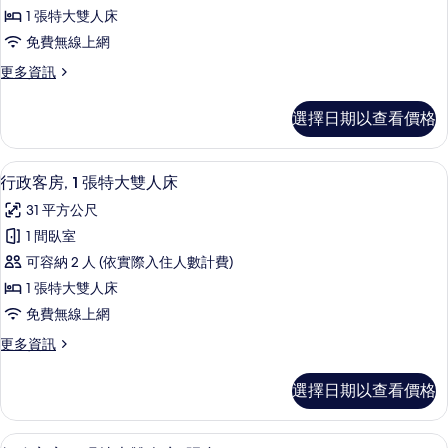
房,
雙
障
1 張特大雙人床
人
1
無
床,
免費無線上網
張
身
障
更
更多資訊
障
特
多
礙
無
大
套
障
空
選擇日期以查看價格
房,
雙
礙
間
1
空
人
張
間
的
高級寢具、客房內保險箱、書桌、筆電
顯
3
特
床,
行政客房, 1 張特大雙人床
的
所
示
大
詳
身
31 平方公尺
雙
有
情
行
障
人
1 間臥室
相
政
床,
無
可容納 2 人 (依實際入住人數計費)
身
片
客
障
障
1 張特大雙人床
房,
無
礙
免費無線上網
障
1
空
礙
更
更多資訊
張
空
多
間
特
間
行
的
選擇日期以查看價格
的
政
大
詳
所
客
雙
情
房,
有
高級寢具、客房內保險箱、書桌、筆電
顯