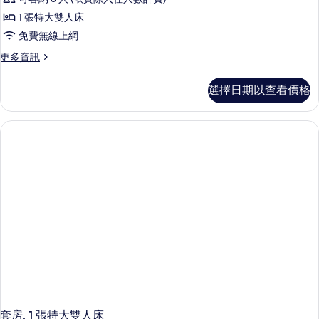
房
1 張特大雙人床
(Muse)
免費無線上網
的
更
更多資訊
所
多
有
套
選擇日期以查看價格
房
相
(Muse)
片
的
詳
情
套房, 1 張特大雙人床