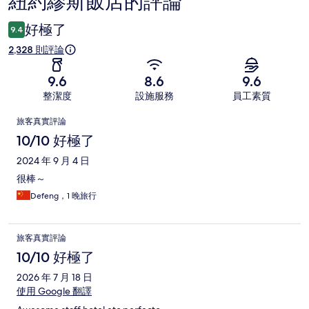
紐約繆斯飯店的評論
評
論
好極了
9.4
2,328 則評論
9.6
8.6
9.6
整潔度
設施服務
員工素質
評
旅客真實評論
論
10/10 好極了
2024 年 9 月 4 日
很棒～
Defeng，1 晚旅行
旅客真實評論
10/10 好極了
2026 年 7 月 18 日
使用 Google 翻譯