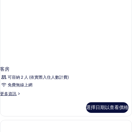
加
大
雙
人
床
的
詳
情
客房
可容納 2 人 (依實際入住人數計費)
免費無線上網
更
更多資訊
多
客
選擇日期以查看價格
房
的
詳
情