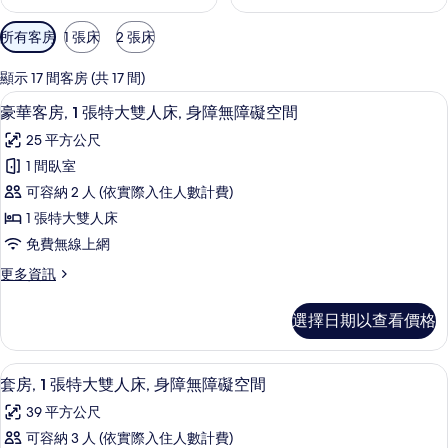
可
所有客房
1 張床
2 張床
用
的
顯示 17 間客房 (共 17 間)
客
高級寢具、客房內保險箱、書桌、筆電
顯
4
豪華客房, 1 張特大雙人床, 身障無障礙空間
房
示
篩
25 平方公尺
豪
選
1 間臥室
華
條
可容納 2 人 (依實際入住人數計費)
客
件
1 張特大雙人床
房,
免費無線上網
1
更
更多資訊
張
多
特
豪
選擇日期以查看價格
華
大
客
雙
房,
高級寢具、客房內保險箱、書桌、筆電
顯
1
1
人
套房, 1 張特大雙人床, 身障無障礙空間
示
張
床,
39 平方公尺
特
套
身
大
可容納 3 人 (依實際入住人數計費)