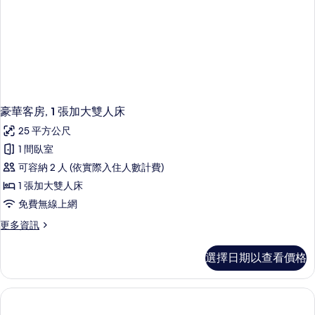
障
床,
身
無
障
障
無
障
礙
礙
空
空
間
間
的
豪華客房, 1 張加大雙人床
的
詳
25 平方公尺
所
情
1 間臥室
有
可容納 2 人 (依實際入住人數計費)
相
1 張加大雙人床
片
免費無線上網
更
更多資訊
多
豪
選擇日期以查看價格
華
客
房,
1
張