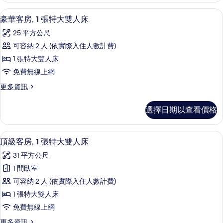
人
張
豪華客房, 1 張特大雙人床 | 高級寢
顯
4
特
床,
豪華客房, 1 張特大雙人床
示
大
陽
25 平方公尺
雙
豪
台
人
可容納 2 人 (依實際入住人數計費)
華
床,
的
1 張特大雙人床
陽
客
所
台
免費無線上網
房,
的
有
更
更多資訊
詳
1
多
相
情
張
豪
片
選擇日期以查看價格
華
特
客
大
房,
頂級客房, 1 張特大雙人床 | 高級寢
顯
3
1
雙
頂級客房, 1 張特大雙人床
示
張
人
31 平方公尺
特
頂
床
大
1 間臥室
級
雙
的
可容納 2 人 (依實際入住人數計費)
人
客
所
床
1 張特大雙人床
房,
的
有
免費無線上網
詳
1
相
情
更
更多資訊