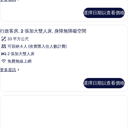
張
多
片
特
頂
選擇日期以查看價格
級
大
客
雙
房,
名牌盥洗用品、吹風機、毛巾、肥皂
顯
1
1
人
行政客房, 2 張加大雙人床, 身障無障礙空間
示
張
床
33 平方公尺
特
行
的
大
可容納 4 人 (依實際入住人數計費)
政
雙
所
2 張加大雙人床
人
客
有
床
免費無線上網
房,
的
相
更
更多資訊
詳
2
多
片
情
張
行
選擇日期以查看價格
政
加
客
大
房,
2
雙
張
人
加
床,
大
雙
身
人