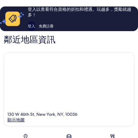
哈
則
則
頓
評
評
登入以查看符合資格的折扣和禮遇。玩越多，獎勵就越
論
論
多！
登入
免費註冊
鄰近地區資訊
130 W 46th St, New York, NY, 10036
顯示地圖