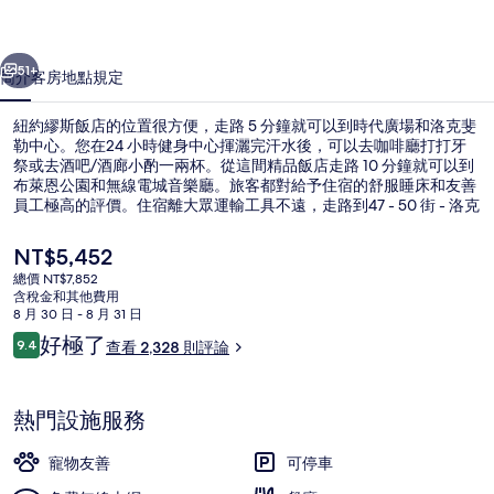
的
一個
下一個
相
51+
簡介
客房
地點
規定
片
紐約繆斯飯店的位置很方便，走路 5 分鐘就可以到時代廣場和洛克斐
集
勒中心。您在24 小時健身中心揮灑完汗水後，可以去咖啡廳打打牙
祭或去酒吧/酒廊小酌一兩杯。從這間精品飯店走路 10 分鐘就可以到
布萊恩公園和無線電城音樂廳。旅客都對給予住宿的舒服睡床和友善
員工極高的評價。住宿離大眾運輸工具不遠，走路到47 - 50 街 - 洛克
菲勒中心站只需要 3 分鐘，到第 49 街站也只要 4 分鐘。
目
NT$5,452
前
總價 NT$7,852
的
含稅金和其他費用
外觀
價
8 月 30 日 - 8 月 31 日
格
評
好極了
9.4
查看 2,328 則評論
是
9.4 分，滿分 10 分，
論
NT$5,452
熱門設施服務
寵物友善
可停車