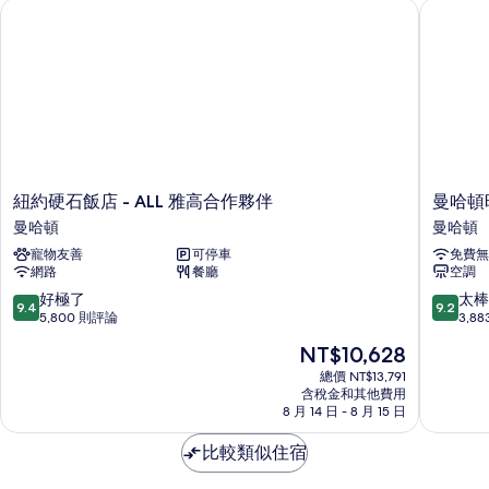
紐約硬石飯店 - ALL 雅高合作夥伴
曼哈頓時代
紐
曼
紐約硬石飯店 - ALL 雅高合作夥伴
曼哈頓時
約
哈
曼哈頓
曼哈頓
硬
頓
寵物友善
可停車
免費無
石
時
網路
餐廳
空調
飯
代
店
廣
9.4
9.2
好極了
太棒
9.4
9.2
-
場
分，
分，
5,800 則評論
3,8
ALL
Riu
滿
滿
現
NT$10,628
雅
廣
分
分
在
高
場
10
10
總價 NT$13,791
價
合
含稅金和其他費用
飯
分，
分，
格
8 月 14 日 - 8 月 15 日
作
店
好
太
為
夥
曼
極
棒
NT$10,628
比較類似住宿
伴
哈
了，
了，
曼
頓
5,800
3,883