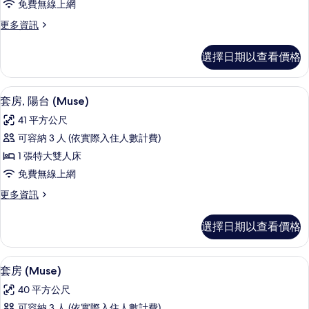
所
床
免費無線上網
房,
的
有
更
更多資訊
詳
2
多
相
情
張
行
片
選擇日期以查看價格
政
加
客
大
房,
高級寢具、客房內保險箱、書桌、筆電
顯
3
2
雙
套房, 陽台 (Muse)
示
張
人
41 平方公尺
加
套
床,
大
可容納 3 人 (依實際入住人數計費)
房,
雙
陽
1 張特大雙人床
人
陽
台
床,
免費無線上網
台
陽
的
更
更多資訊
台
(Muse)
多
所
的
的
套
詳
有
選擇日期以查看價格
房,
所
情
相
陽
有
台
片
高級寢具、客房內保險箱、書桌、筆電
顯
2
(Muse)
相
套房 (Muse)
示
的
片
40 平方公尺
詳
套
情
可容納 3 人 (依實際入住人數計費)