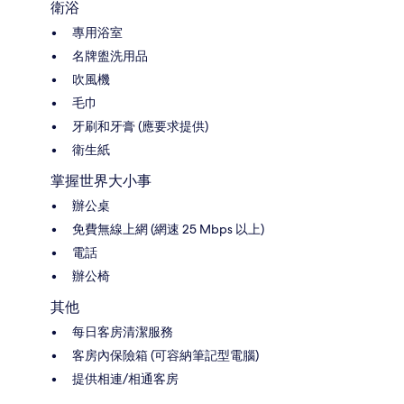
衛浴
專用浴室
名牌盥洗用品
吹風機
毛巾
牙刷和牙膏 (應要求提供)
衛生紙
掌握世界大小事
辦公桌
免費無線上網 (網速 25 Mbps 以上)
電話
辦公椅
其他
每日客房清潔服務
客房內保險箱 (可容納筆記型電腦)
提供相連/相通客房