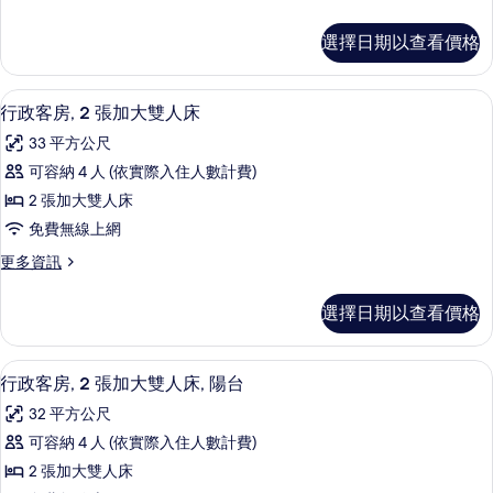
詳
多
相
特
情
行
片
選擇日期以查看價格
政
大
客
雙
房,
行政客房, 2 張加大雙人床 | 高級
顯
2
1
人
行政客房, 2 張加大雙人床
示
張
床,
33 平方公尺
特
行
邊
大
可容納 4 人 (依實際入住人數計費)
政
雙
間
2 張加大雙人床
人
客
的
床,
免費無線上網
房,
邊
所
更
更多資訊
間
2
多
有
的
張
行
詳
相
選擇日期以查看價格
政
加
情
片
客
大
房,
高級寢具、客房內保險箱、書桌、筆電
顯
1
2
雙
行政客房, 2 張加大雙人床, 陽台
示
張
人
32 平方公尺
加
行
床
大
可容納 4 人 (依實際入住人數計費)
政
雙
的
2 張加大雙人床
人
客