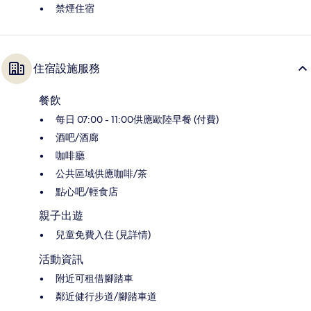
禁煙住宿
住宿設施服務
餐飲
每日 07:00 - 11:00供應歐陸早餐 (付費)
酒吧/酒廊
咖啡廳
公共區域供應咖啡/茶
點心吧/輕食店
親子出遊
兒童免費入住 (見詳情)
活動資訊
附近可租借腳踏車
鄰近健行步道/腳踏車道