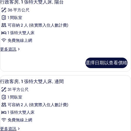
2
1
人
行政客房, 1 張特大雙人床, 陽台
相
示
張
床
36 平方公尺
特
片
行
的
大
1 間臥室
政
雙
所
可容納 2 人 (依實際入住人數計費)
人
客
有
床
1 張特大雙人床
房,
的
相
免費無線上網
詳
1
片
情
更
更多資訊
張
多
特
行
選擇日期以查看價格
政
大
客
雙
房,
高級寢具、客房內保險箱、書桌、筆電
顯
1
1
人
行政客房, 1 張特大雙人床, 邊間
示
張
床,
31 平方公尺
特
行
陽
大
1 間臥室
政
雙
台
可容納 2 人 (依實際入住人數計費)
人
客
的
床,
1 張特大雙人床
房,
陽
所
免費無線上網
台
1
有
的
更
更多資訊
張