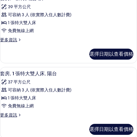
39 平方公尺
可容納 3 人 (依實際入住人數計費)
1 張特大雙人床
免費無線上網
更
更多資訊
多
套
選擇日期以查看價格
房,
1
張
陽台景觀
顯
3
特
套房, 1 張特大雙人床, 陽台
示
大
37 平方公尺
雙
套
人
可容納 3 人 (依實際入住人數計費)
房,
床
1 張特大雙人床
的
1
詳
免費無線上網
張
情
更
更多資訊
特
多
大
套
選擇日期以查看價格
房,
雙
1