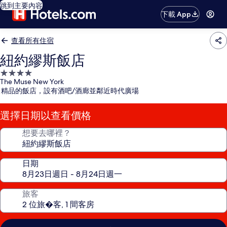
跳到主要內容
下載 App
查看所有住宿
紐約繆斯飯店
4.0
The Muse New York
星
精品的飯店，設有酒吧/酒廊並鄰近時代廣場
級
住
選擇日期以查看價格
宿
想要去哪裡？
日期
旅客