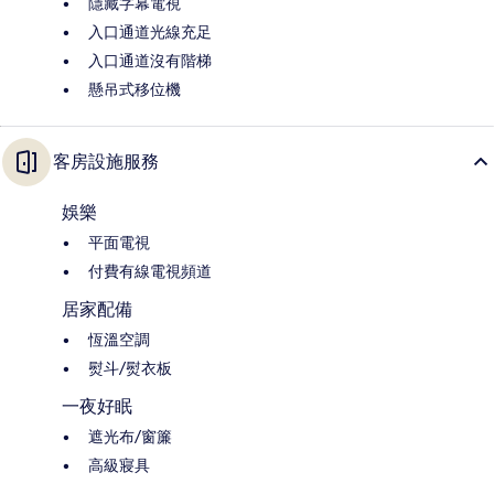
隱藏字幕電視
入口通道光線充足
入口通道沒有階梯
懸吊式移位機
客房設施服務
娛樂
平面電視
付費有線電視頻道
居家配備
恆溫空調
熨斗/熨衣板
一夜好眠
遮光布/窗簾
高級寢具