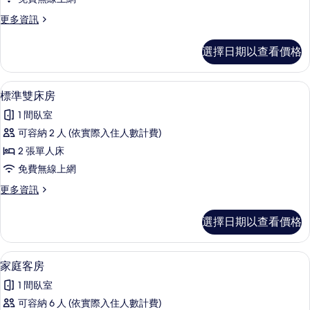
人
更
更多資訊
房
多
的
標
選擇日期以查看價格
準
所
雙
有
人
標準雙床房 | 迷你吧、書桌、熨斗/熨
顯
7
房
標準雙床房
相
示
的
片
1 間臥室
詳
標
情
可容納 2 人 (依實際入住人數計費)
準
2 張單人床
雙
免費無線上網
床
更
更多資訊
房
多
的
標
選擇日期以查看價格
準
所
雙
有
床
家庭客房 | 迷你吧、書桌、熨斗/熨衣
顯
7
房
家庭客房
相
示
的
片
1 間臥室
詳
家
情
可容納 6 人 (依實際入住人數計費)