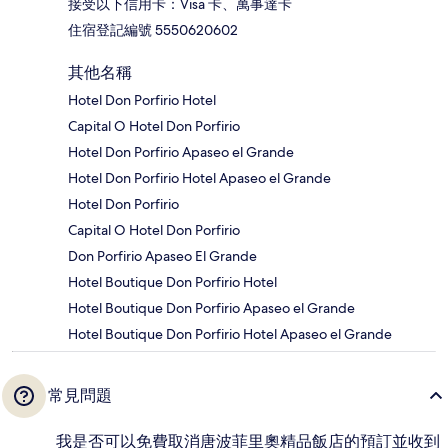
接受以下信用卡：Visa 卡、萬事達卡
住宿登記編號 5550620602
其他名稱
Hotel Don Porfirio Hotel
Capital O Hotel Don Porfirio
Hotel Don Porfirio Apaseo el Grande
Hotel Don Porfirio Hotel Apaseo el Grande
Hotel Don Porfirio
Capital O Hotel Don Porfirio
Don Porfirio Apaseo El Grande
Hotel Boutique Don Porfirio Hotel
Hotel Boutique Don Porfirio Apaseo el Grande
Hotel Boutique Don Porfirio Hotel Apaseo el Grande
常見問題
我是否可以免費取消唐波菲里奧精品飯店的預訂並收到