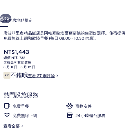
品
一個
下一個
飯
52+
簡介
客房
地點
規定
店
唐波菲里奧精品飯店是阿帕塞歐埃爾葛蘭德的住宿好選擇。住宿提供
的
免費無線上網和歐陸早餐 (每日 08:00 - 10:30 供應)。
相
目
NT$1,443
片
前
總價 NT$1,732
的
含稅金和其他費用
集
價
8 月 11 日 - 8 月 12 日
格
評
不錯哦
7.0
查看 27 則評論
是
7.0 分，滿分 10 分，
論
含每日歐陸早餐
NT$1,443
熱門設施服務
免費早餐
寵物友善
免費無線上網
24 小時櫃台服務
查看全部