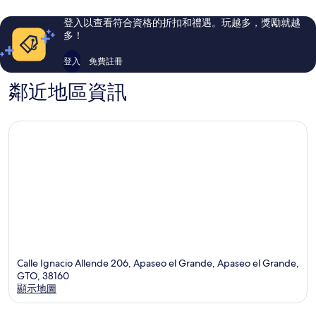
則
則
評
評
登入以查看符合資格的折扣和禮遇。玩越多，獎勵就越
論
論
多！
登入
免費註冊
鄰近地區資訊
Calle Ignacio Allende 206, Apaseo el Grande, Apaseo el Grande,
GTO, 38160
顯示地圖