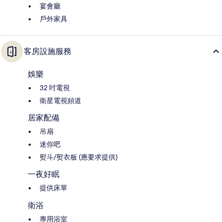
宴會廳
戶外家具
客房設施服務
娛樂
32 吋電視
衛星電視頻道
居家配備
吊扇
迷你吧
熨斗/熨衣板 (應要求提供)
一夜好眠
提供床單
衛浴
專用浴室