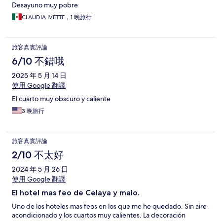
Desayuno muy pobre
CLAUDIA IVETTE，1 晚旅行
旅客真實評論
6/10 不錯哦
2025 年 5 月 14 日
使用 Google 翻譯
El cuarto muy obscuro y caliente
3 晚旅行
旅客真實評論
2/10 不太好
2024 年 5 月 26 日
使用 Google 翻譯
El hotel mas feo de Celaya y malo.
Uno de los hoteles mas feos en los que me he quedado. Sin aire
acondicionado y los cuartos muy calientes. La decoración