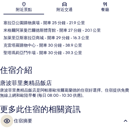
地圖
附近景點
附近交通
餐廳
塞拉亞公園購物廣場
- 開車 25 分鐘
- 21.9 公里
米格爾阿萊曼巴爾德斯體育館
- 開車 27 分鐘
- 20.1 公里
加萊里亞斯塞拉亞商城
- 開車 29 分鐘
- 16.3 公里
克雷塔羅購物中心
- 開車 30 分鐘
- 38.9 公里
聖塔瑪莉亞鬥牛場
- 開車 30 分鐘
- 39.3 公里
住宿介紹
唐波菲里奧精品飯店
唐波菲里奧精品飯店是阿帕塞歐埃爾葛蘭德的住宿好選擇。住宿提供免費
無線上網和歐陸早餐 (每日 08:00 - 10:30 供應)。
更多此住宿的相關資訊
住宿摘要