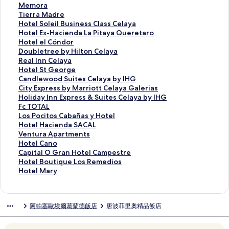
t
P
s
a
M
Memora
a
u
a
p
e
T
Tierra Madre
l
e
I
i
m
i
H
Hotel Soleil Business Class Celaya
O
r
n
t
o
e
o
H
Hotel Ex-Hacienda La Pitaya Queretaro
H
t
n
a
r
r
t
o
H
Hotel el Cóndor
o
a
B
l
a
r
e
t
o
D
Doubletree by Hilton Celaya
t
s
u
O
的
a
l
e
t
o
R
Real Inn Celaya
e
a
s
H
連
M
S
l
e
u
e
H
Hotel St George
l
l
i
o
結
a
o
E
l
b
a
o
C
Candlewood Suites Celaya by IHG
C
C
n
t
d
l
x
e
l
l
t
a
C
City Express by Marriott Celaya Galerias
a
i
e
e
r
e
-
l
e
I
e
n
i
H
Holiday Inn Express & Suites Celaya by IHG
s
e
s
l
e
i
H
C
t
n
l
d
t
o
F
Fc TOTAL
a
l
s
D
的
l
a
ó
r
n
S
l
y
l
c
L
Los Pocitos Cabañas y Hotel
B
o
H
i
連
B
c
n
e
C
t
e
E
i
T
o
H
Hotel Hacienda SACAL
l
的
o
e
結
u
i
d
e
e
G
w
x
d
O
s
o
V
Ventura Apartments
a
連
t
z
s
e
o
b
l
e
o
p
a
T
P
t
e
H
Hotel Cano
n
結
e
的
i
n
r
y
a
o
o
r
y
A
o
e
n
o
C
Capital O Gran Hotel Campestre
c
l
連
n
d
的
H
y
r
d
e
I
L
c
l
t
t
a
H
Hotel Boutique Los Remedios
a
C
結
e
a
連
i
a
g
S
s
n
的
i
H
u
e
p
o
H
Hotel Mary
的
e
s
L
結
l
的
e
u
s
n
連
t
a
r
l
i
t
o
連
l
s
a
t
連
的
i
b
E
結
o
c
a
C
t
e
t
結
a
C
P
o
結
連
t
y
x
s
i
A
a
a
l
e
阿帕塞歐埃爾葛蘭德飯店
唐波菲里奧精品飯店
y
l
i
n
結
e
M
p
C
e
p
n
l
B
l
a
a
t
C
s
a
r
a
n
a
o
O
o
M
的
s
a
e
C
r
e
b
d
r
的
G
u
a