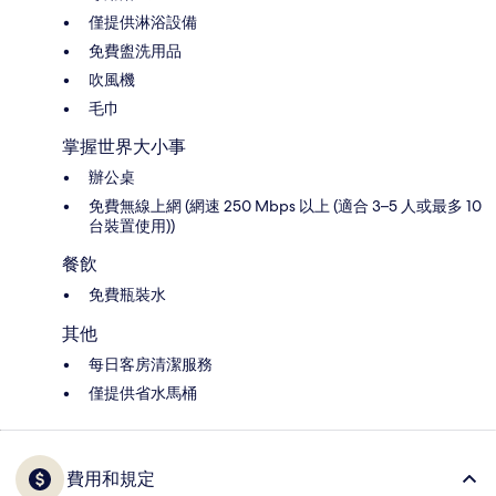
僅提供淋浴設備
免費盥洗用品
吹風機
毛巾
掌握世界大小事
辦公桌
免費無線上網 (網速 250 Mbps 以上 (適合 3–5 人或最多 10
台裝置使用))
餐飲
免費瓶裝水
其他
每日客房清潔服務
僅提供省水馬桶
費用和規定