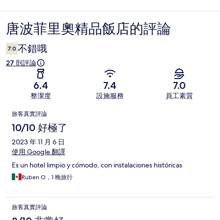
唐波菲里奧精品飯店的評論
評
論
不錯哦
7.0
27 則評論
6.4
7.4
7.0
整潔度
設施服務
員工素質
評
旅客真實評論
論
10/10 好極了
2023 年 11 月 6 日
使用 Google 翻譯
Es un hotel limpio y cómodo, con instalaciones históricas
Ruben O，1 晚旅行
旅客真實評論