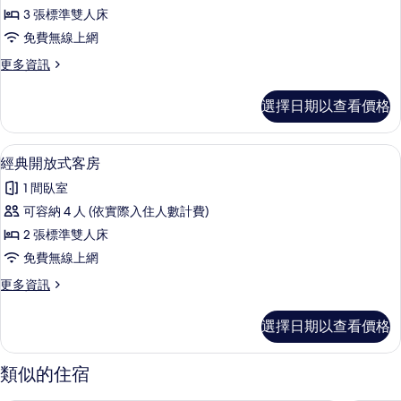
庭
3 張標準雙人床
客
免費無線上網
房
更
更多資訊
的
多
所
家
選擇日期以查看價格
庭
有
客
相
房
經典開放式客房 | 迷你吧、書桌、熨斗
顯
6
的
經典開放式客房
片
示
詳
1 間臥室
情
經
可容納 4 人 (依實際入住人數計費)
典
2 張標準雙人床
開
免費無線上網
放
更
更多資訊
式
多
客
經
選擇日期以查看價格
典
房
開
的
放
類似的住宿
式
所
客