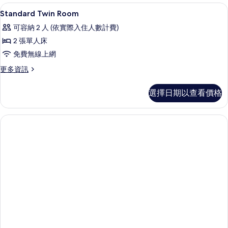
客
迷你吧、書桌、熨斗/熨衣板、免費無
顯
7
Standard Twin Room
房
示
篩
可容納 2 人 (依實際入住人數計費)
Standard
選
2 張單人床
Twin
條
免費無線上網
Room
件
的
更
更多資訊
多
所
Standard
選擇日期以查看價格
有
Twin
Room
相
的
片
詳
情