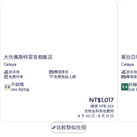
大坎佩斯特雷首都飯店
塞拉亞坎
有
房
的
相
詳
片
情
大
塞
大坎佩斯特雷首都飯店
塞拉亞
坎
拉
Celaya
Celaya
佩
亞
游泳池
機場接送
游泳池
斯
坎
免費停車
免費無線上網
機場接
特
德
雷
伍
7.2
9.4
不錯哦
好極
7.2
9.4
首
德
分，
分，
286 則評論
238
都
套
滿
滿
現
NT$1,017
飯
房
分
分
在
店
IHG
10
10
總價 NT$1,322
價
Celaya
含稅金和其他費用
旗
分，
分，
格
8 月 20 日 - 8 月 21 日
下
不
好
為
飯
錯
極
NT$1,017
比較類似住宿
店
哦，
了，
Celaya
286
238