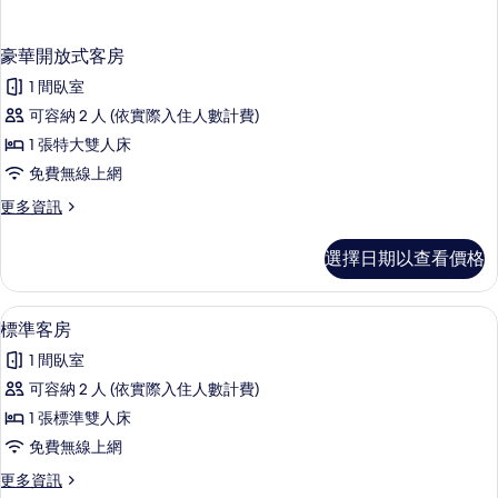
豪華開放式客房
1 間臥室
可容納 2 人 (依實際入住人數計費)
1 張特大雙人床
免費無線上網
更
更多資訊
多
豪
選擇日期以查看價格
華
開
放
標準客房 | 迷你吧、書桌、熨斗/熨衣
顯
7
式
標準客房
示
客
1 間臥室
房
標
的
可容納 2 人 (依實際入住人數計費)
準
詳
1 張標準雙人床
情
客
免費無線上網
房
更
更多資訊
的