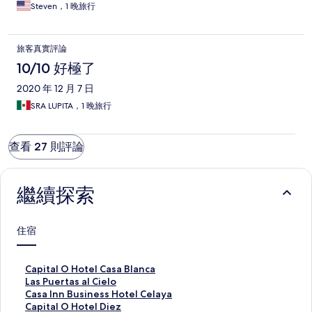
Steven，1 晚旅行
旅客真實評論
10/10 好極了
2020 年 12 月 7 日
SRA LUPITA，1 晚旅行
查看 27 則評論
繼續探索
住宿
C
Capital O Hotel Casa Blanca
a
L
Las Puertas al Cielo
p
a
C
Casa Inn Business Hotel Celaya
i
s
a
C
Capital O Hotel Diez