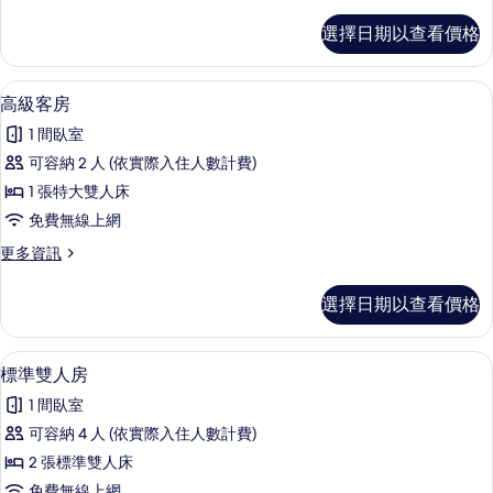
多
所
標
選擇日期以查看價格
準
有
客
相
房
高級客房 | 迷你吧、書桌、熨斗/熨衣
顯
7
的
高級客房
片
示
詳
1 間臥室
情
高
可容納 2 人 (依實際入住人數計費)
級
1 張特大雙人床
客
免費無線上網
房
更
更多資訊
的
多
所
高
選擇日期以查看價格
級
有
客
相
房
標準雙人房 | 迷你吧、書桌、熨斗/熨
顯
7
的
標準雙人房
片
示
詳
1 間臥室
情
標
可容納 4 人 (依實際入住人數計費)
準
2 張標準雙人床
雙
免費無線上網