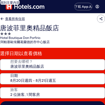
跳到主要內容
下載 App
查看所有住宿
唐波菲里奧精品飯店
3.0
Hotel Boutique Don Porfirio
星
阿帕塞歐埃爾葛蘭德的市中心飯店
級
住
選擇日期以查看價格
宿
想要去哪裡？
日期
旅客