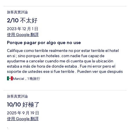
旅客真實評論
2/10 不太好
2023 年 12 月 1 日
使用 Google 翻譯
Porque pagar por algo que no use
Califique como terrible realmente no por estar terrible el hotel
en si ; sino porque en hoteles .com nadie fue capaz de
ayudarme a cancelar cuando me di cuenta que la ubicación
estaba a más de hora de donde estaba . Fue mi error pero el
soporte de ustedes ese si fue terrible . Pueden ver que después
hice otra para Hampton inn . Usaba antes mucho la app ; pero
Marcial，1 晚旅行
esta experiencia ; porque tendré que pagar por algo que no use
, es terrible . Y le di aviso al hotel también y solo se limitó a
decime que no era su problema . Que experiencia tan mala
旅客真實評論
10/10 好極了
2025 年 9 月 19 日
使用 Google 翻譯
.