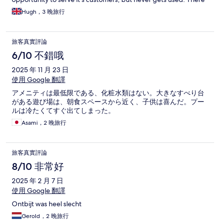
are no bars/ local restaurants close by to the hotel so a missed
Hugh，3 晚旅行
opportunity / dumb thinking by KoKotel. I'd be happy to return
to this kokotel.
旅客真實評論
6/10 不錯哦
2025 年 11 月 23 日
使用 Google 翻譯
アメニティは最低限である、化粧水類はない。大きなすべり台
がある遊び場は、朝食スペースから近く、子供は喜んだ。プー
ルは冷たくてすぐ出てしまった。
Asami，2 晚旅行
旅客真實評論
8/10 非常好
2025 年 2 月 7 日
使用 Google 翻譯
Ontbijt was heel slecht
Gerold，2 晚旅行