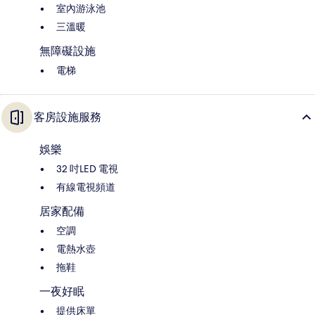
室內游泳池
三溫暖
無障礙設施
電梯
客房設施服務
娛樂
32 吋LED 電視
有線電視頻道
居家配備
空調
電熱水壺
拖鞋
一夜好眠
提供床單