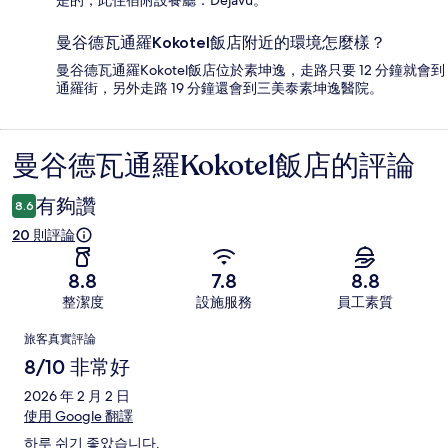
是的，此住宿附設餐廳：Dejavu。
曼谷德瓦通羅Kokotel飯店附近的環境怎麼樣？
曼谷德瓦通羅Kokotel飯店位於素坤逸，走路只要 12 分鐘就會到
通羅街，另外走路 19 分鐘還會到三美泰素坤逸醫院。
曼谷德瓦通羅Kokotel飯店的評論
評
論
有夠讚
8.6
20 則評論
8.8
7.8
8.8
整潔度
設施服務
員工素質
評
旅客真實評論
論
8/10 非常好
2026 年 2 月 2 日
使用 Google 翻譯
하루 쉬기 좋았습니다.