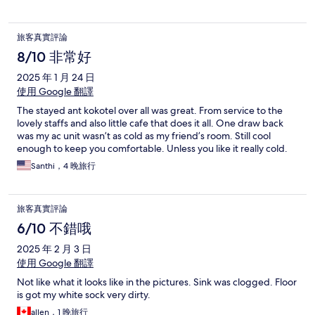
旅客真實評論
8/10 非常好
2025 年 1 月 24 日
使用 Google 翻譯
The stayed ant kokotel over all was great. From service to the
lovely staffs and also little cafe that does it all. One draw back
was my ac unit wasn’t as cold as my friend’s room. Still cool
enough to keep you comfortable. Unless you like it really cold.
Santhi，4 晚旅行
旅客真實評論
6/10 不錯哦
2025 年 2 月 3 日
使用 Google 翻譯
Not like what it looks like in the pictures. Sink was clogged. Floor
is got my white sock very dirty.
allen，1 晚旅行