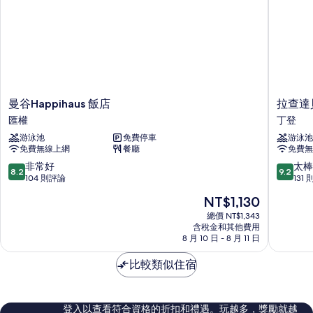
的
詳
情
曼
拉
曼谷Happihaus 飯店
拉查達
谷
查
匯權
丁登
Happihaus
達
游泳池
免費停車
游泳池
飯
貝
免費無線上網
餐廳
免費無
店
斯
匯
特
8.2
9.2
非常好
太棒
8.2
9.2
權
韋
分，
分，
104 則評論
131
斯
滿
滿
現
NT$1,130
特
分
分
在
飯
10
10
總價 NT$1,343
價
含稅金和其他費用
店
分，
分，
格
8 月 10 日 - 8 月 11 日
丁
非
太
為
登
常
棒
NT$1,130
比較類似住宿
好，
了，
104
131
則
則
評
評
登入以查看符合資格的折扣和禮遇。玩越多，獎勵就越