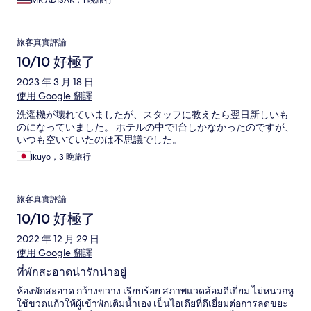
MR.ADISAK，1 晚旅行
旅客真實評論
10/10 好極了
2023 年 3 月 18 日
使用 Google 翻譯
洗濯機が壊れていましたが、スタッフに教えたら翌日新しいも
のになっていました。 ホテルの中で1台しかなかったのですが、
いつも空いていたのは不思議でした。
Ikuyo，3 晚旅行
旅客真實評論
10/10 好極了
2022 年 12 月 29 日
使用 Google 翻譯
ที่พักสะอาดน่ารักน่าอยู่
ห้องพักสะอาด กว้างขวาง เรียบร้อย สภาพแวดล้อมดีเยี่ยม ไม่หนวกหู
ใช้ขวดแก้วให้ผู้เข้าพักเติมน้ำเอง เป็นไอเดียที่ดีเยี่ยมต่อการลดขยะ