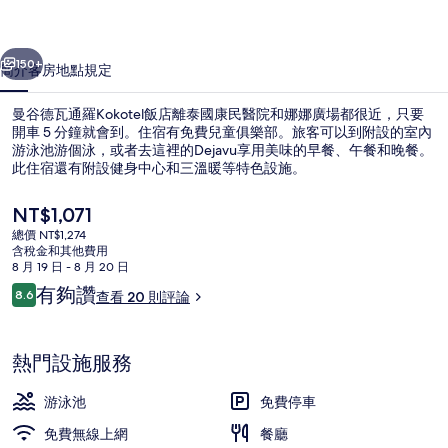
Kokotel
一個
下一個
飯
150+
簡介
客房
地點
規定
店
曼谷德瓦通羅Kokotel飯店離泰國康民醫院和娜娜廣場都很近，只要
的
開車 5 分鐘就會到。住宿有免費兒童俱樂部。旅客可以到附設的室內
相
游泳池游個泳，或者去這裡的Dejavu享用美味的早餐、午餐和晚餐。
此住宿還有附設健身中心和三溫暖等特色設施。
片
目
NT$1,071
集
前
總價 NT$1,274
的
含稅金和其他費用
價
8 月 19 日 - 8 月 20 日
每日付費供應現點現煮早餐
格
評
有夠讚
8.6
查看 20 則評論
是
8.6 分，滿分 10 分，
論
NT$1,071
熱門設施服務
游泳池
免費停車
免費無線上網
餐廳