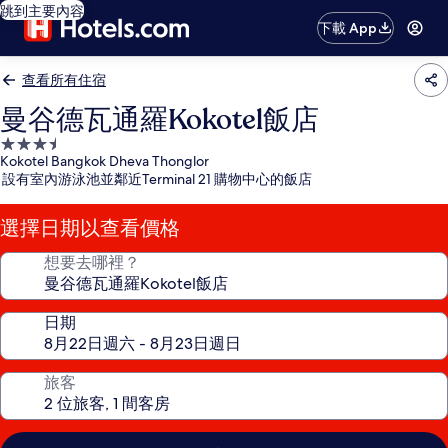
跳到主要內容
下載 App
查看所有住宿
曼谷德瓦通羅Kokotel飯店
3.5
Kokotel Bangkok Dheva Thonglor
星
設有室內游泳池並鄰近Terminal 21 購物中心的飯店
級
住
選擇日期以查看價格
宿
想要去哪裡？
日期
旅客