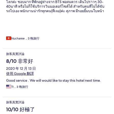
โลกค่ะ ชอบมาก ที่พักอยู่ห่างจาก BTS พอสมควร เดินไปราวๆ 30-
40นาที หรือไม่ก็ใช้บริการวินมอเตอร์ไซค์ได้ สำหรับคนที่ไม่ได้ขับ
รถไปเอง พนักงานน่ารักทุกคน(ที่เจอ)ค่ะ สุภาพ มีรอยยิ้มบนใบหน้า
ตลอด ใครที่รักสงบ และชอบแกะ แนะนำเลยค่ะ
Nucharee，3 晚旅行
旅客真實評論
8/10 非常好
2020 年 12 月 13 日
使用 Google 翻譯
Good service . We will would like to stay this hotel next time.
TI，3 晚旅行
旅客真實評論
10/10 好極了