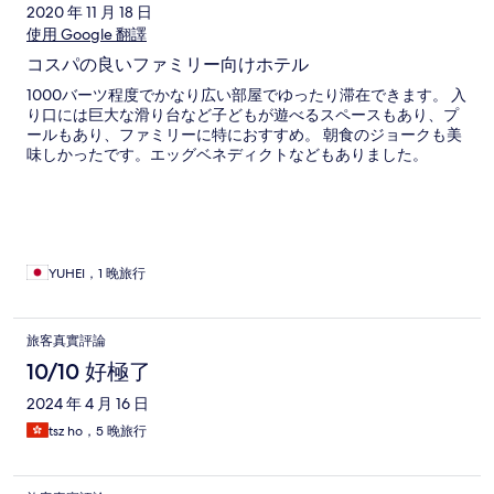
2020 年 11 月 18 日
使用 Google 翻譯
コスパの良いファミリー向けホテル
1000バーツ程度でかなり広い部屋でゆったり滞在できます。 入
り口には巨大な滑り台など子どもが遊べるスペースもあり、プ
ールもあり、ファミリーに特におすすめ。 朝食のジョークも美
味しかったです。エッグベネディクトなどもありました。
YUHEI，1 晚旅行
旅客真實評論
10/10 好極了
2024 年 4 月 16 日
tsz ho，5 晚旅行