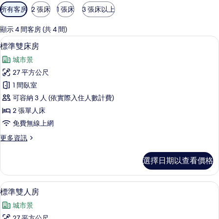
可
所有客房
2 張床
1 張床
3 張床以上
用
的
顯示 4 間客房 (共 4 間)
客
標準雙床房 | 書桌、免費無線上網、床
顯
13
標準雙床房
房
示
篩
城市景
標
選
27 平方公尺
準
條
1 間臥室
雙
件
可容納 3 人 (依實際入住人數計費)
床
2 張單人床
房
免費無線上網
的
更
更多資訊
所
多
有
標
選擇日期以查看價格
準
相
雙
片
床
標準雙人房 | 書桌、免費無線上網、床
顯
19
房
標準雙人房
示
的
城市景
詳
標
情
27 平方公尺