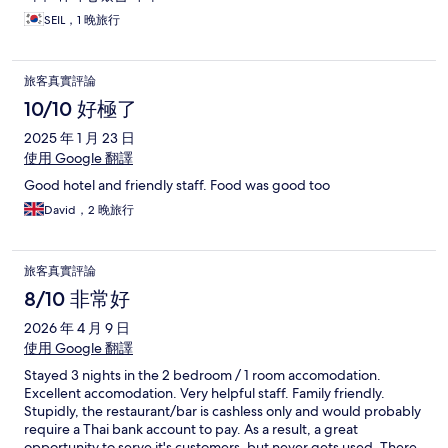
SEIL，1 晚旅行
旅客真實評論
10/10 好極了
2025 年 1 月 23 日
使用 Google 翻譯
Good hotel and friendly staff. Food was good too
David，2 晚旅行
旅客真實評論
8/10 非常好
2026 年 4 月 9 日
使用 Google 翻譯
Stayed 3 nights in the 2 bedroom / 1 room accomodation.
Excellent accomodation. Very helpful staff. Family friendly.
Stupidly, the restaurant/bar is cashless only and would probably
require a Thai bank account to pay. As a result, a great
opportunity to serve it's customers, but never gets used. There