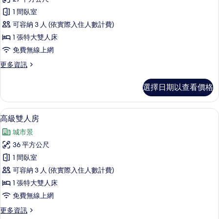
準
1 間臥室
雙
可容納 3 人 (依實際入住人數計費)
人
1 張特大雙人床
房
免費無線上網
的
更
更多資訊
所
多
有
標
選擇日期以查看價格
準
相
雙
片
人
高級雙人房 | 書桌、免費無線上網、床
顯
26
房
高級雙人房
示
的
城市景
詳
高
情
36 平方公尺
級
1 間臥室
雙
可容納 3 人 (依實際入住人數計費)
人
1 張特大雙人床
房
免費無線上網
的
更
更多資訊
所
多