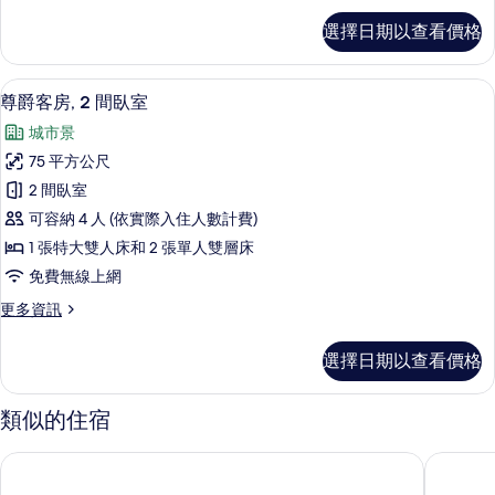
有
高
選擇日期以查看價格
級
相
雙
片
人
尊爵客房, 2 間臥室 | 書桌、免費無線
顯
31
房
尊爵客房, 2 間臥室
示
的
城市景
詳
尊
情
75 平方公尺
爵
2 間臥室
客
可容納 4 人 (依實際入住人數計費)
房,
1 張特大雙人床和 2 張單人雙層床
2
免費無線上網
間
更
更多資訊
臥
多
室
尊
選擇日期以查看價格
爵
的
客
所
房,
類似的住宿
2
有
間
相
曼谷Happihaus 飯店
拉查達貝
臥
片
室