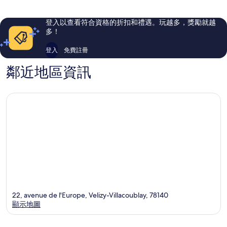
Velizy-
評
評
Villacoublay
論
論
登入以查看符合資格的折扣和禮遇。玩越多，獎勵就越
多！
登入
免費註冊
鄰近地區資訊
22, avenue de l'Europe, Velizy-Villacoublay, 78140
顯示地圖