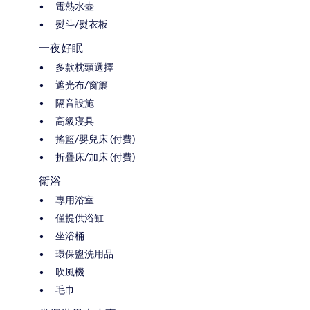
電熱水壺
熨斗/熨衣板
一夜好眠
多款枕頭選擇
遮光布/窗簾
隔音設施
高級寢具
搖籃/嬰兒床 (付費)
折疊床/加床 (付費)
衛浴
專用浴室
僅提供浴缸
坐浴桶
環保盥洗用品
吹風機
毛巾