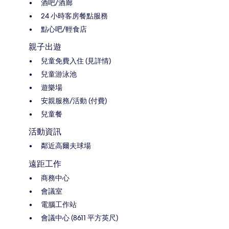
酒吧/酒廊
24 小時客房餐點服務
點心吧/輕食店
親子出遊
兒童免費入住 (見詳情)
兒童游泳池
遊樂場
安親服務/活動 (付費)
兒童餐
活動資訊
鄰近高爾夫球場
遠距工作
商務中心
會議室
電腦工作站
會議中心 (8611 平方英尺)