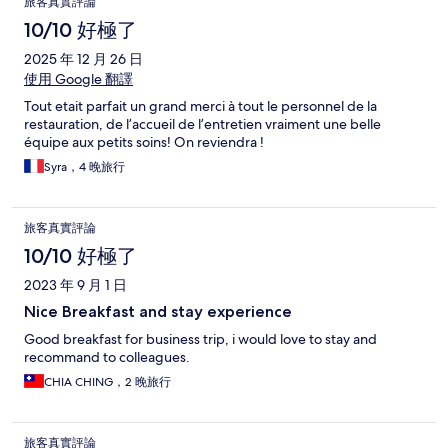
旅客真實評論
10/10 好極了
2025 年 12 月 26 日
使用 Google 翻譯
Tout etait parfait un grand merci à tout le personnel de la
restauration, de l’accueil de l’entretien vraiment une belle
équipe aux petits soins! On reviendra !
Syra，4 晚旅行
旅客真實評論
10/10 好極了
2023 年 9 月 1 日
Nice Breakfast and stay experience
Good breakfast for business trip, i would love to stay and
recommand to colleagues.
CHIA CHING，2 晚旅行
旅客真實評論