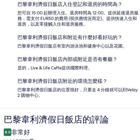
巴黎韋利濟假日飯店入住登記和退房的時間為？
您可自 15:00 起辦理入住。退房時間為 12:00。提供延後退房服
務，需支付 EUR50 的費用 (視供應情況而定)。提供快速入住和
退房，以及零接觸入住和退房服務。
巴黎韋利濟假日飯店和附近有什麼好看好玩的？
巴黎韋利濟假日飯店有室內游泳池和健身中心以及花園。
巴黎韋利濟假日飯店內部或附近是否有餐廳？
是的，Live & Life Caffe提供國際料理。
巴黎韋利濟假日飯店附近的環境怎麼樣？
巴黎韋利濟假日飯店的位置很好，只要走 4 分鐘就可以到Velizy
2 購物中心。
巴黎韋利濟假日飯店的評論
評
論
非常好
8.0