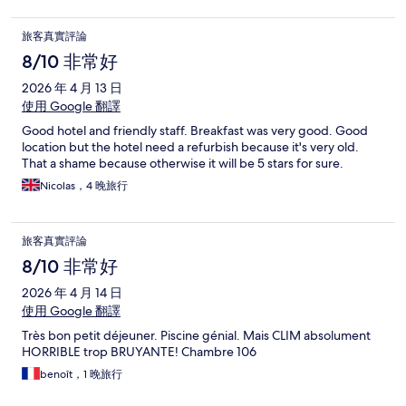
旅客真實評論
8/10 非常好
2026 年 4 月 13 日
使用 Google 翻譯
Good hotel and friendly staff. Breakfast was very good. Good
location but the hotel need a refurbish because it's very old.
That a shame because otherwise it will be 5 stars for sure.
Nicolas，4 晚旅行
旅客真實評論
8/10 非常好
2026 年 4 月 14 日
使用 Google 翻譯
Très bon petit déjeuner. Piscine génial. Mais CLIM absolument
HORRIBLE trop BRUYANTE! Chambre 106
benoît，1 晚旅行