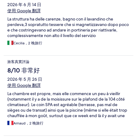
2026 年 6 月 14 日
使用 Google 翻譯
La struttura ha delle carenze, bagno con il lavandino che
perdeva,3 sopratutto tessere che si magnetizzavano dopo poco
e che costringevano ad andare in portineria per riattivarle,
complessivamente non alto il livello del servizio
Cecilia，2 晚旅行
旅客真實評論
8/10 非常好
2026 年 5 月 26 日
使用 Google 翻譯
La chambre est propre, mais elle commence un peu à vieillir
(notamment il y a de la moisissure sur le plafond de la 104 côté
climatiseur). Le coin SPA est agréable (terrasse, pas mal de
sièges ou de transat) ainsi que la piscine (même si elle était trop
chauffée à mon goût, surtout que ce week end là il y avait une
canicule). Le petit déjeuner était bon mais l'hôtel était rempli,
Arnaud，2 晚旅行
donc il n'y avait pas tous les plats rapidement (oeufs brouillés
notamment). De manière générale l'hôtel est très bien situé