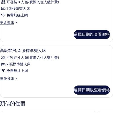
床
準
可容納 3 人 (依實際入住人數計費)
級
雙
的
1 張標準雙人床
人
客
所
床
免費無線上網
房,
的
有
更
更多資訊
詳
1
多
相
情
張
高
片
選擇日期以查看價格
級
標
客
準
房,
高級客房, 2 張標準雙人床 | 高級寢
顯
2
1
雙
高級客房, 2 張標準雙人床
示
張
人
可容納 4 人 (依實際入住人數計費)
標
高
床
準
2 張標準雙人床
級
雙
的
免費無線上網
人
客
所
床
更
更多資訊
房,
的
多
有
詳
2
高
相
選擇日期以查看價格
情
級
張
片
客
標
房,
類似的住宿
2
準
張
雙