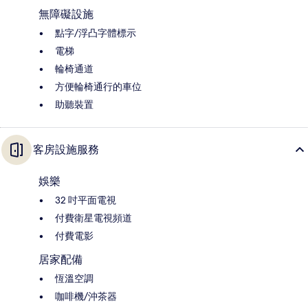
無障礙設施
點字/浮凸字體標示
電梯
輪椅通道
方便輪椅通行的車位
助聽裝置
客房設施服務
娛樂
32 吋平面電視
付費衛星電視頻道
付費電影
居家配備
恆溫空調
咖啡機/沖茶器