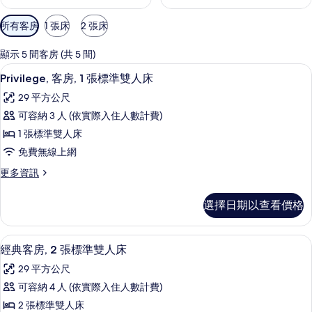
可
所有客房
1 張床
2 張床
用
的
顯示 5 間客房 (共 5 間)
客
Privilege, 客房, 1 張標準雙人床
顯
6
Privilege, 客房, 1 張標準雙人床
房
示
篩
29 平方公尺
Privilege,
選
可容納 3 人 (依實際入住人數計費)
客
條
1 張標準雙人床
房,
件
免費無線上網
1
更
更多資訊
張
多
標
Privilege,
選擇日期以查看價格
客
準
房,
雙
1
經典客房, 2 張標準雙人床 | 高級寢
顯
人
5
張
經典客房, 2 張標準雙人床
示
標
床
29 平方公尺
準
經
的
雙
可容納 4 人 (依實際入住人數計費)
典
人
所
2 張標準雙人床
床