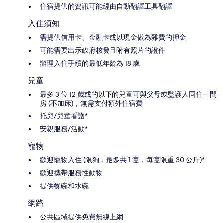
住宿提供的資訊可能經由自動翻譯工具翻譯
入住須知
需提供信用卡、金融卡或以現金做為雜費的押金
可能需要出示政府核發且附有照片的證件
辦理入住手續的最低年齡為 18 歲
兒童
最多 3 位 12 歲或的以下的兒童可與父母或監護人同住一間
房 (不加床)，無需支付額外住宿費
托兒/兒童看護*
安親服務/活動*
寵物
歡迎寵物入住 (限狗，最多共 1 隻，每隻限重 30 公斤)*
歡迎攜帶服務性動物
提供餐碗和水碗
網路
公共區域提供免費無線上網