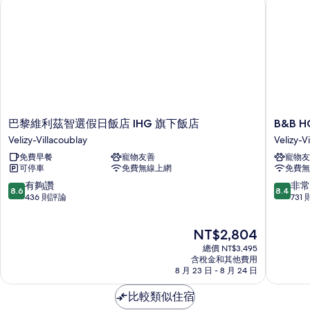
巴黎維利茲智選假日飯店 IHG 旗下飯店
B&B HOM
標
人
準
雙
床
人
的
床
的
所
詳
有
情
相
巴
B&B
巴黎維利茲智選假日飯店 IHG 旗下飯店
B&B H
片
黎
HOME
Velizy-Villacoublay
Velizy-V
維
Vélizy
免費早餐
寵物友善
寵物友
利
Velizy-
可停車
免費無線上網
免費無
茲
Villacou
智
8.6
8.4
有夠讚
非常
8.6
8.4
選
分，
分，
436 則評論
731
假
滿
滿
日
分
分
現
NT$2,804
飯
10
10
在
店
分，
分，
總價 NT$3,495
價
IHG
有
非
含稅金和其他費用
格
旗
8 月 23 日 - 8 月 24 日
夠
常
為
下
讚，
好，
NT$2,804
飯
比較類似住宿
436
731
店
則
則