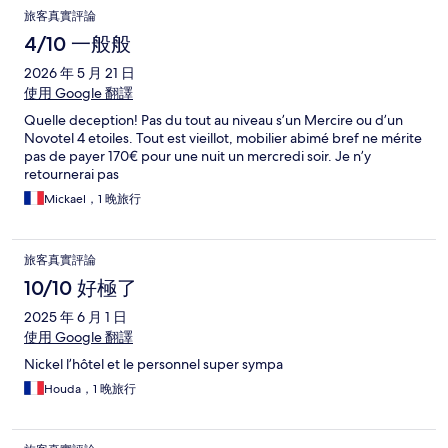
(près d'un centre commercial, avec beaucoup d'activités et de
旅客真實評論
restaurants) et le parking est assez grand pour se garer
facilement. L'hôtel est situé aussi au calme, même si dans la
4/10 一般般
journée il y a parfois des rafales qui passent au dessus
2026 年 5 月 21 日
使用 Google 翻譯
Quelle deception! Pas du tout au niveau s’un Mercire ou d’un
Novotel 4 etoiles. Tout est vieillot, mobilier abimé bref ne mérite
pas de payer 170€ pour une nuit un mercredi soir. Je n’y
retournerai pas
Mickael，1 晚旅行
旅客真實評論
10/10 好極了
2025 年 6 月 1 日
使用 Google 翻譯
Nickel l’hôtel et le personnel super sympa
Houda，1 晚旅行