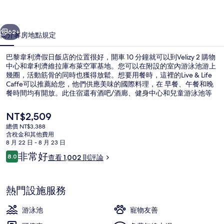
日
一個
下一個
飯
62+
簡介
客房
地點
規定
店
巴黎韋利濟假日飯店的位置很好，開車 10 分鐘就可以到Velizy 2 購物
的
中心和韋利濟維拉庫布萊空軍基地。您可以在附設的室內游泳池游上
幾圈，活動筋骨的同時也獲得放鬆。想要用餐時，這裡的Live & Life
相
Caffe可以推薦給您，他們供應美味的國際料理，在 早餐、午餐和晚
片
餐時間均有開放。此住宿還有酒吧/酒廊、健身中心和兒童游泳池等
特色設施。住過的人都對住宿的友善員工讚譽有加。住宿離大眾運輸
集
工具不遠，走路到Inovel Parc Nord 電車站只要 10 分鐘，到Vélizy 2
目
NT$2,509
電車站也只要 11 分鐘。
前
總價 NT$3,388
的
含稅金和其他費用
外觀
價
8 月 22 日 - 8 月 23 日
格
評
非常好
8.0
查看 1,002 則評論
是
8.0 分，滿分 10 分，
論
NT$2,509
熱門設施服務
游泳池
寵物友善