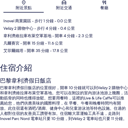
地圖
附近景點
附近交通
餐廳
Inovel 商業園區
- 步行 1 分鐘
- 0.0 公里
Velizy 2 購物中心
- 步行 4 分鐘
- 0.4 公里
韋利濟維拉庫布萊空軍基地
- 開車 4 分鐘
- 2.3 公里
凡爾賽宮
- 開車 15 分鐘
- 11.6 公里
艾菲爾鐵塔
- 開車 35 分鐘
- 17.8 公里
住宿介紹
巴黎韋利濟假日飯店
巴黎韋利濟假日飯店的位置很好，開車 10 分鐘就可以到Velizy 2 購物中心
和韋利濟維拉庫布萊空軍基地。您可以在附設的室內游泳池游上幾圈，活
動筋骨的同時也獲得放鬆。想要用餐時，這裡的Live & Life Caffe可以推
薦給您，他們供應美味的國際料理，在 早餐、午餐和晚餐時間均有開
放。此住宿還有酒吧/酒廊、健身中心和兒童游泳池等特色設施。住過的
人都對住宿的友善員工讚譽有加。住宿離大眾運輸工具不遠，走路到
Inovel Parc Nord 電車站只要 10 分鐘，到Vélizy 2 電車站也只要 11 分鐘。