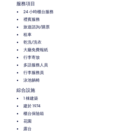
服務項目
24 小時櫃台服務
禮賓服務
旅遊諮詢/購票
租車
乾洗/洗衣
大廳免費報紙
行李寄放
多語服務人員
行李服務員
泳池躺椅
綜合設施
1 棟建築
建於 1974
櫃台保險箱
花園
露台