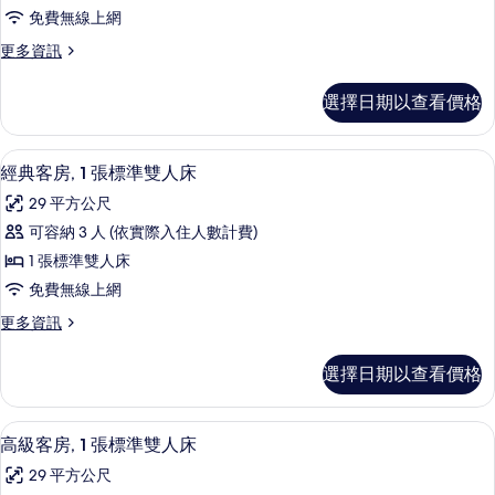
客
有
的
免費無線上網
房,
詳
相
更
更多資訊
情
2
片
多
張
經
選擇日期以查看價格
典
標
客
準
房,
經典客房, 1 張標準雙人床 | 高級寢
顯
7
2
雙
經典客房, 1 張標準雙人床
示
張
人
29 平方公尺
標
經
床
準
可容納 3 人 (依實際入住人數計費)
典
雙
的
1 張標準雙人床
人
客
所
床
免費無線上網
房,
的
有
更
更多資訊
詳
1
多
相
情
張
經
片
選擇日期以查看價格
典
標
客
準
房,
高級客房, 1 張標準雙人床 | 高級寢
顯
6
1
雙
高級客房, 1 張標準雙人床
示
張
人
29 平方公尺
標
高