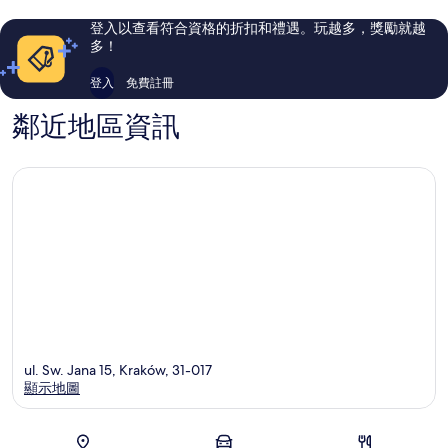
夫
精
評
評
舊
選
論
論
登入以查看符合資格的折扣和禮遇。玩越多，獎勵就越
城
系
多！
區
列
克
登入
免費註冊
拉
科
鄰近地區資訊
夫
舊
城
區
ul. Sw. Jana 15, Kraków, 31-017
顯示地圖
地圖