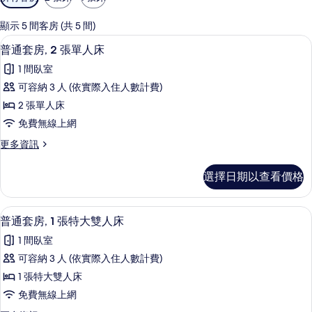
用
的
顯示 5 間客房 (共 5 間)
客
普通套房, 2 張單人床 | 低過敏寢具
顯
4
普通套房, 2 張單人床
房
示
篩
1 間臥室
普
選
可容納 3 人 (依實際入住人數計費)
通
條
2 張單人床
套
件
免費無線上網
房,
更
更多資訊
2
多
張
普
選擇日期以查看價格
通
單
套
人
房,
普通套房, 1 張特大雙人床 | 低過敏
顯
7
2
床
普通套房, 1 張特大雙人床
示
張
的
1 間臥室
單
普
所
人
可容納 3 人 (依實際入住人數計費)
通
床
有
1 張特大雙人床
的
套
相
詳
免費無線上網
房,
情