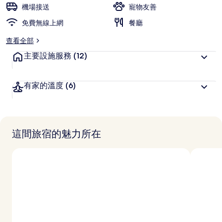
旅
機場接送
寵物友善
客
免費無線上網
喜
餐廳
愛
查看全部
主要設施服務
(12)
有家的溫度
(6)
這間旅宿的魅力所在