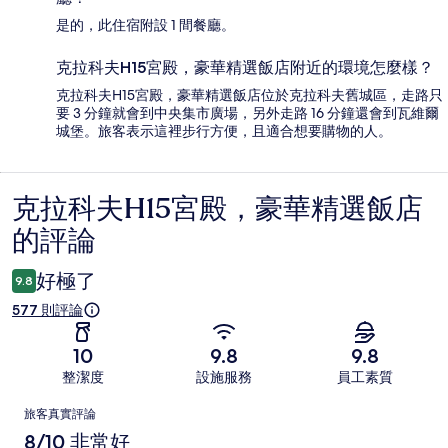
是的，此住宿附設 1 間餐廳。
克拉科夫H15宮殿，豪華精選飯店附近的環境怎麼樣？
克拉科夫H15宮殿，豪華精選飯店位於克拉科夫舊城區，走路只
要 3 分鐘就會到中央集市廣場，另外走路 16 分鐘還會到瓦維爾
城堡。旅客表示這裡步行方便，且適合想要購物的人。
克拉科夫H15宮殿，豪華精選飯店
評
的評論
論
好極了
9.8
577 則評論
10
9.8
9.8
整潔度
設施服務
員工素質
評
旅客真實評論
論
8/10 非常好