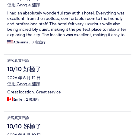
使用 Google 翻譯
I had an absolutely wonderful stay at this hotel. Everything was
excellent, from the spotless, comfortable room to the friendly
and professional staff. The hotel felt very luxurious while also
being incredibly quiet, making it the perfect place to relax after
exploring the city. The location was excellent, making it easy to
enjoy everything Kraków has to offer. I truly couldn’t have asked
Adrianna，3 晚旅行
for a better experience. I will definitely stay here again the next
time I visit Kraków. Highly recommended!
旅客真實評論
10/10 好極了
2026 年 6 月 12 日
使用 Google 翻譯
Great location. Great service
Emile，2 晚旅行
旅客真實評論
10/10 好極了
2026 年 5 月 10 日