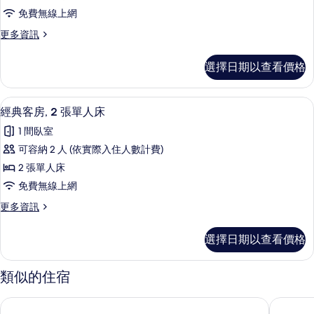
1
所
床
免費無線上網
張
的
有
更
更多資訊
詳
特
多
相
情
大
套
片
選擇日期以查看價格
房,
雙
1
人
張
經典客房, 2 張單人床 | 低過敏寢具
顯
4
特
床
經典客房, 2 張單人床
示
大
的
1 間臥室
雙
經
所
人
可容納 2 人 (依實際入住人數計費)
典
床
有
2 張單人床
的
客
相
詳
免費無線上網
房,
情
片
更
更多資訊
2
多
張
經
選擇日期以查看價格
典
單
客
人
房,
類似的住宿
2
床
張
的
克拉科夫老城區溫德姆大飯店
克拉科夫
單