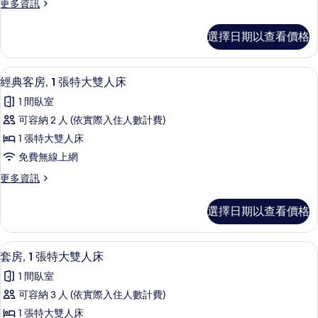
片
更
更多資訊
1
多
張
普
選擇日期以查看價格
通
特
套
大
房,
經典客房, 1 張特大雙人床 | 低過敏
顯
4
1
雙
經典客房, 1 張特大雙人床
示
張
人
1 間臥室
特
經
床
大
可容納 2 人 (依實際入住人數計費)
典
雙
的
1 張特大雙人床
人
客
所
床
免費無線上網
房,
的
有
更
更多資訊
詳
1
多
相
情
張
經
片
選擇日期以查看價格
典
特
客
大
房,
套房, 1 張特大雙人床 | 低過敏寢具
顯
4
1
雙
套房, 1 張特大雙人床
示
張
人
1 間臥室
特
套
床
大
可容納 3 人 (依實際入住人數計費)
房,
雙
的
1 張特大雙人床
人