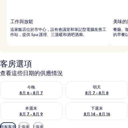
工作與放鬆
美味的
這家飯店位於市中心，設有會議室和筆記型電腦友善工
餐廳、
作站，提供 Spa 護理、三溫暖和酒吧酒廊。
的早餐
客房選項
查看這些日期的供應情況
查看今晚 (8月 6 - 8月 7) 的供應情況
查看明天 (8月 7 - 8月 8) 的
今晚
明天
8月 6 - 8月 7
8月 7 - 8月 8
查看本週末 (8月 7 - 8月 9) 的供應情況
查看下週末 (8月 14 - 8月 16)
本週末
下週末
8月 7 - 8月 9
8月 14 - 8月 16
可
所有客房
2 張床
1 張床