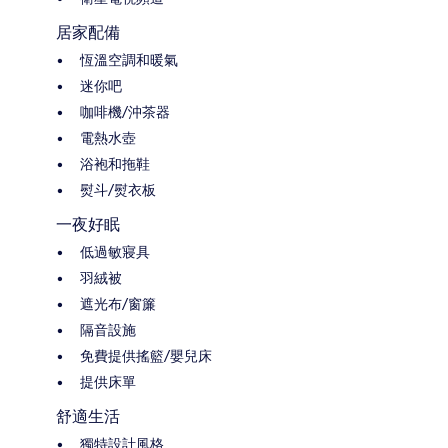
居家配備
恆溫空調和暖氣
迷你吧
咖啡機/沖茶器
電熱水壺
浴袍和拖鞋
熨斗/熨衣板
一夜好眠
低過敏寢具
羽絨被
遮光布/窗簾
隔音設施
免費提供搖籃/嬰兒床
提供床單
舒適生活
獨特設計風格