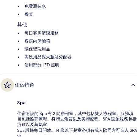
免費瓶裝水
餐桌
其他
每日客房清潔服務
客房內保險箱
環保盥洗用品
盥洗用品採大瓶裝分配器
使用部分 LED 照明
住宿特色
Spa
住宿附設的 Spa 有 2 間療程室，其中包括雙人療程室。服務項
目包括臉部療程、身體去角質以及美體療程。SPA 設施服務包括
浴缸以及蒸氣室。
Spa 設施每日開放。14 歲以下兒童必須有成人陪同方可進入 SPA
池。