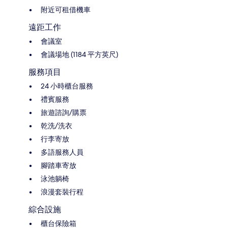
附近可租借機車
遠距工作
會議室
會議場地 (1184 平方英尺)
服務項目
24 小時櫃台服務
禮賓服務
旅遊諮詢/購票
乾洗/洗衣
行李寄放
多語服務人員
腳踏車寄放
泳池躺椅
浪漫套裝行程
綜合設施
櫃台保險箱