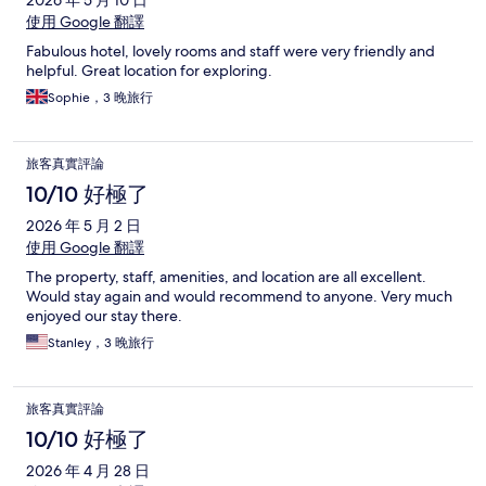
使用 Google 翻譯
Fabulous hotel, lovely rooms and staff were very friendly and
helpful. Great location for exploring.
Sophie，3 晚旅行
旅客真實評論
10/10 好極了
2026 年 5 月 2 日
使用 Google 翻譯
The property, staff, amenities, and location are all excellent.
Would stay again and would recommend to anyone. Very much
enjoyed our stay there.
Stanley，3 晚旅行
旅客真實評論
10/10 好極了
2026 年 4 月 28 日