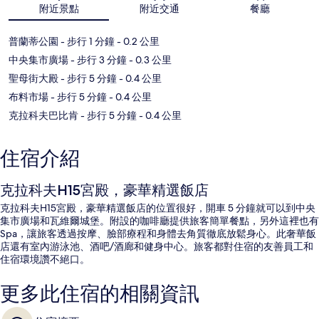
附近景點
附近交通
餐廳
普蘭蒂公園
- 步行 1 分鐘
- 0.2 公里
中央集市廣場
- 步行 3 分鐘
- 0.3 公里
聖母街大殿
- 步行 5 分鐘
- 0.4 公里
布料市場
- 步行 5 分鐘
- 0.4 公里
克拉科夫巴比肯
- 步行 5 分鐘
- 0.4 公里
住宿介紹
克拉科夫H15宮殿，豪華精選飯店
克拉科夫H15宮殿，豪華精選飯店的位置很好，開車 5 分鐘就可以到中央
集市廣場和瓦維爾城堡。附設的咖啡廳提供旅客簡單餐點，另外這裡也有
Spa，讓旅客透過按摩、臉部療程和身體去角質徹底放鬆身心。此奢華飯
店還有室內游泳池、酒吧/酒廊和健身中心。旅客都對住宿的友善員工和
住宿環境讚不絕口。
更多此住宿的相關資訊