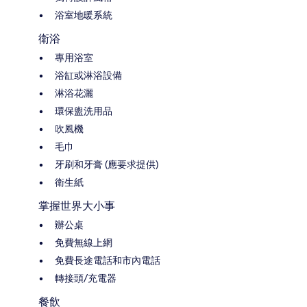
浴室地暖系統
衛浴
專用浴室
浴缸或淋浴設備
淋浴花灑
環保盥洗用品
吹風機
毛巾
牙刷和牙膏 (應要求提供)
衛生紙
掌握世界大小事
辦公桌
免費無線上網
免費長途電話和市內電話
轉接頭/充電器
餐飲