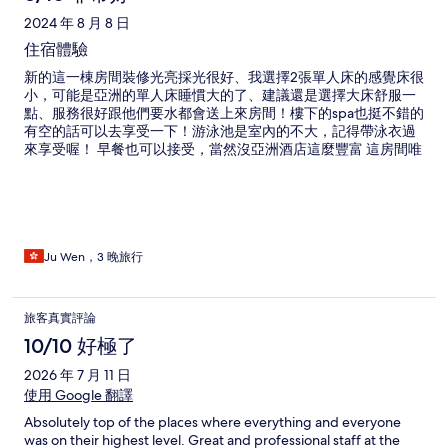
2024 年 8 月 8 日
住宿體驗
新的這一棟房間裝修光亮採光很好、我選擇2張單人床的感覺床很
小，可能是亞洲的單人床睡慣大的了、建議還是選擇大床舒服一
點、服務很好跟他們要水都會送上來房間！樓下的spa也挺不錯的
有空的話可以去享受一下！游泳池是室內的不大，記得帶泳衣過
來享受喔！ 早餐也可以接受，當然沒亞洲酒店這麼豐富 這房間唯
一缺點便是洗澡時水會流出地面、而地面卻沒有排水孔導致洗完
澡後地面宛如淹水一樣需要用很多毛巾去擦拭吸水！水會沿著浴
缸邊緣流到地面，由於地板是大理石所以擔心會滑倒！不建議老
人入住
Ju Wen，3 晚旅行
旅客真實評論
10/10 好極了
2026 年 7 月 11 日
使用 Google 翻譯
Absolutely top of the places where everything and everyone
was on their highest level. Great and professional staff at the