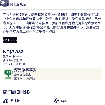
豪
68+
簡介
客房
地點
規定
華
克拉科夫H15宮殿，豪華精選飯店的位置很好，開車 5 分鐘就可以到
精
中央集市廣場和瓦維爾城堡。附設的咖啡廳提供旅客簡單餐點，另外
選
這裡也有 Spa，讓旅客透過按摩、臉部療程和身體去角質徹底放鬆身
心。此奢華飯店還有室內游泳池、酒吧/酒廊和健身中心。旅客都對
飯
住宿的友善員工和住宿環境讚不絕口。
店
VIP Access
的
目
NT$7,863
相
住宿景觀
前
總價 NT$8,492
的
片
含稅金和其他費用
價
8 月 9 日 - 8 月 10 日
格
集
評
9.8
深受旅客喜愛
是
論
旅
分，
旅客評分最高
NT$7,863
客
查看 577 則評論
滿
評
分
分
10，
熱門設施服務
最
深
高
受
游泳池
Spa