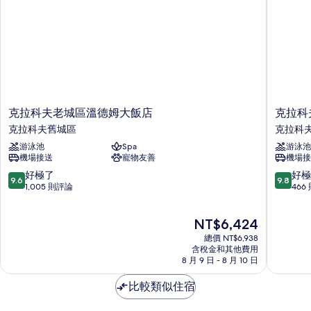
所
人
床
有
的
相
詳
情
片
克
克
克拉科夫老城區溫德姆大飯店
克拉科
拉
拉
克拉科夫舊城區
克拉科
科
科
游泳池
Spa
游泳池
夫
夫
機場接送
寵物友善
機場接
老
薩
城
斯
9.6
9.8
好極了
好極
9.6
9.8
區
基
分，
分，
1,005 則評論
466
溫
亞
滿
滿
德
飯
分
分
現
NT$6,424
姆
店
10
10
在
大
-
分，
分，
總價 NT$6,938
價
飯
希
好
好
含稅金和其他費用
格
店
8 月 9 日 - 8 月 10 日
爾
極
極
為
克
頓
了，
了，
NT$6,424
拉
比較類似住宿
格
1,005
466
科
芮
則
則