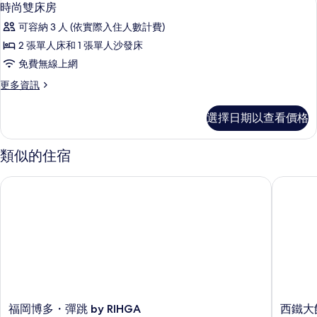
顯
3
房
時尚雙床房
槽
示
帶
的
可容納 3 人 (依實際入住人數計費)
水
時
槽
所
2 張單人床和 1 張單人沙發床
尚
的
有
免費無線上網
詳
雙
情
相
更
更多資訊
床
多
片
房
時
選擇日期以查看價格
尚
的
雙
所
床
類似的住宿
房
有
的
福岡博多・彈跳 by RIHGA
西鐵大飯
相
詳
情
片
福
西
福岡博多・彈跳 by RIHGA
西鐵大