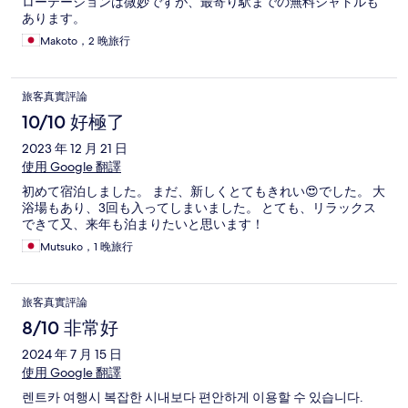
ローテーションは微妙ですが、最寄り駅までの無料シャトルも
あります。
Makoto，2 晚旅行
旅客真實評論
10/10 好極了
2023 年 12 月 21 日
使用 Google 翻譯
初めて宿泊しました。 まだ、新しくとてもきれい😍でした。 大
浴場もあり、3回も入ってしまいました。 とても、リラックス
できて又、来年も泊まりたいと思います！
Mutsuko，1 晚旅行
旅客真實評論
8/10 非常好
2024 年 7 月 15 日
使用 Google 翻譯
렌트카 여행시 복잡한 시내보다 편안하게 이용할 수 있습니다.