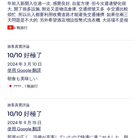
年前入新開入住過一次, 感覺良好, 自駕方便. 但今次週邊變化很
大, 開了很多設施, 附近又是物流倉庫, 交通燈號又多. 令交通比較
煩忙. 所以出入都要利用收費道路才能避免交通擁擠. 如果住兩三
天問題是不大的. 另外希望酒店增設投幣式洗衣機. 大浴場不是很
大.如果大浴場能望出窗外更好.
6 晚旅行
旅客真實評論
10/10 好極了
2024 年 3 月 10 日
使用 Google 翻譯
朝食も美味しい
????，1 晚旅行
旅客真實評論
10/10 好極了
2024 年 9 月 15 日
使用 Google 翻譯
部屋が広く、設備が充実していたので快適に過ごせました。朝