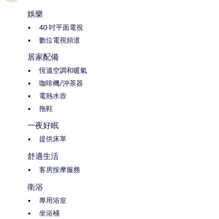
娛樂
40 吋平面電視
數位電視頻道
居家配備
恆溫空調和暖氣
咖啡機/沖茶器
電熱水壺
拖鞋
一夜好眠
提供床單
舒適生活
客房按摩服務
衛浴
專用浴室
坐浴桶