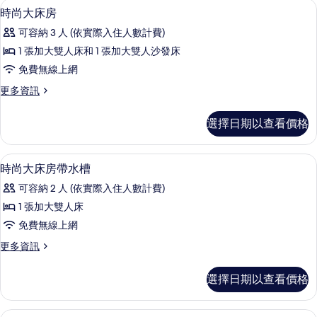
書桌、筆電工作空間、免費無線上網、
顯
3
房,
時尚大床房
的
示
非
所
可容納 3 人 (依實際入住人數計費)
吸
時
煙
有
1 張加大雙人床和 1 張加大雙人沙發床
尚
房
相
免費無線上網
的
大
詳
片
更
更多資訊
床
情
多
房
時
選擇日期以查看價格
尚
的
大
所
床
書桌、筆電工作空間、免費無線上網、
顯
4
房
時尚大床房帶水槽
有
示
的
相
可容納 2 人 (依實際入住人數計費)
詳
時
情
片
1 張加大雙人床
尚
免費無線上網
大
更
更多資訊
床
多
房
時
選擇日期以查看價格
尚
帶
大
水
床
書桌、筆電工作空間、免費無線上網、