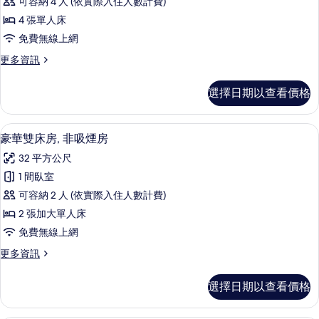
可容納 4 人 (依實際入住人數計費)
With
客
有
Sink)
4 張單人床
房,
相
的
免費無線上網
詳
非
片
情
更
更多資訊
吸
多
煙
豪
選擇日期以查看價格
華
房
客
(4)
房,
豪華雙床房, 非吸煙房 | 書桌、筆電
顯
4
非
的
豪華雙床房, 非吸煙房
示
吸
所
32 平方公尺
煙
豪
有
房
1 間臥室
華
(4)
相
可容納 2 人 (依實際入住人數計費)
的
雙
片
詳
2 張加大單人床
床
情
免費無線上網
房,
更
更多資訊
非
多
吸
豪
選擇日期以查看價格
華
煙
雙
房
床