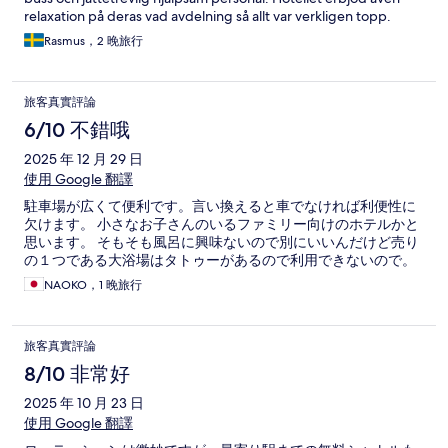
relaxation på deras vad avdelning så allt var verkligen topp.
Rasmus，2 晚旅行
旅客真實評論
6/10 不錯哦
2025 年 12 月 29 日
使用 Google 翻譯
駐車場が広くて便利です。言い換えると車でなければ利便性に
欠けます。 小さなお子さんのいるファミリー向けのホテルかと
思います。 そもそも風呂に興味ないので別にいいんだけど売り
の１つである大浴場はタトゥーがあるので利用できないので。
NAOKO，1 晚旅行
旅客真實評論
8/10 非常好
2025 年 10 月 23 日
使用 Google 翻譯