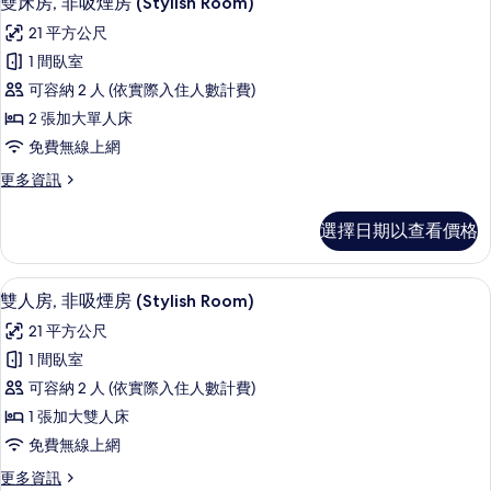
雙床房, 非吸煙房 (Stylish Room)
房
示
篩
21 平方公尺
雙
選
1 間臥室
床
條
可容納 2 人 (依實際入住人數計費)
房,
件
2 張加大單人床
非
免費無線上網
吸
更
更多資訊
煙
多
房
雙
選擇日期以查看價格
床
(Stylish
房,
Room)
非
雙人房, 非吸煙房 (Stylish Room
顯
的
4
吸
雙人房, 非吸煙房 (Stylish Room)
示
煙
所
21 平方公尺
房
雙
有
(Stylish
1 間臥室
人
Room)
相
可容納 2 人 (依實際入住人數計費)
的
房,
片
詳
1 張加大雙人床
非
情
免費無線上網
吸
更
更多資訊
煙