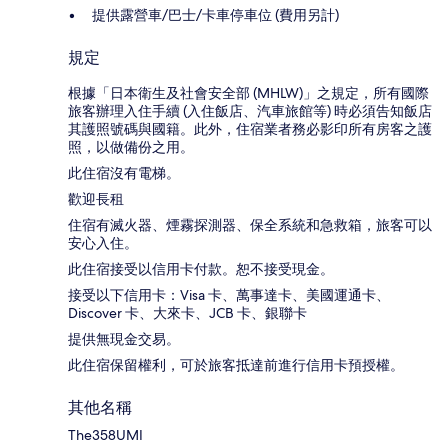
提供露營車/巴士/卡車停車位 (費用另計)
規定
根據「日本衛生及社會安全部 (MHLW)」之規定，所有國際
旅客辦理入住手續 (入住飯店、汽車旅館等) 時必須告知飯店
其護照號碼與國籍。此外，住宿業者務必影印所有房客之護
照，以做備份之用。
此住宿沒有電梯。
歡迎長租
住宿有滅火器、煙霧探測器、保全系統和急救箱，旅客可以
安心入住。
此住宿接受以信用卡付款。恕不接受現金。
接受以下信用卡：Visa 卡、萬事達卡、美國運通卡、
Discover 卡、大來卡、JCB 卡、銀聯卡
提供無現金交易。
此住宿保留權利，可於旅客抵達前進行信用卡預授權。
其他名稱
The358UMI