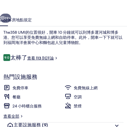
一個
下一個
39+
簡介
客房
地點
規定
The358 UMI的位置很好，開車 10 分鐘就可以到博多運河城和博多
港。您可以享受免費無線上網和自助停車。此外，開車一下下就可以
到福岡海洋會展中心和麵包超人兒童博物館。
評
太棒了
9.0
查看 113 則評論
9.0 分，滿分 10 分，
論
熱門設施服務
Spa
免費停車
免費無線上網
餐廳
空調
24 小時櫃台服務
禁煙
查看全部
主要設施服務
(9)