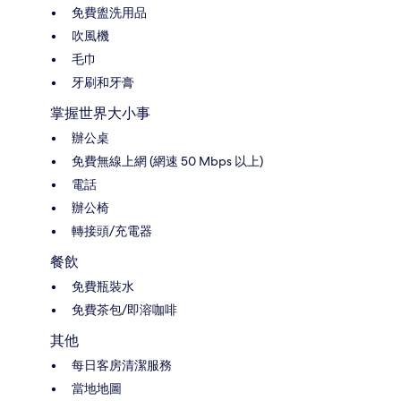
免費盥洗用品
吹風機
毛巾
牙刷和牙膏
掌握世界大小事
辦公桌
免費無線上網 (網速 50 Mbps 以上)
電話
辦公椅
轉接頭/充電器
餐飲
免費瓶裝水
免費茶包/即溶咖啡
其他
每日客房清潔服務
當地地圖