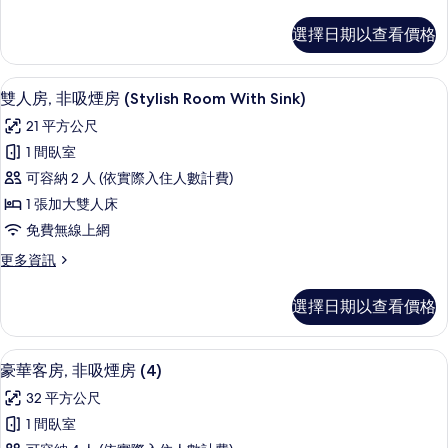
多
房
雙
選擇日期以查看價格
人
(Stylish
房,
Room)
非
雙人房, 非吸煙房 (Stylish Room W
顯
的
4
吸
雙人房, 非吸煙房 (Stylish Room With Sink)
示
煙
所
21 平方公尺
房
雙
有
(Stylish
1 間臥室
人
Room)
相
可容納 2 人 (依實際入住人數計費)
的
房,
片
詳
1 張加大雙人床
非
情
免費無線上網
吸
更
更多資訊
煙
多
房
雙
選擇日期以查看價格
人
(Stylish
房,
Room
非
豪華客房, 非吸煙房 (4) | 書桌、筆
顯
With
4
吸
豪華客房, 非吸煙房 (4)
示
煙
Sink)
32 平方公尺
房
豪
的
(Stylish
1 間臥室
華
所
Room