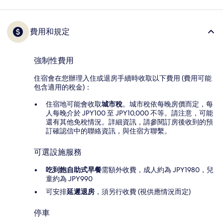
費用和規定
強制性費用
住宿會在您辦理入住或退房手續時收取以下費用 (費用可能
包含適用的稅金)：
住宿地可能會收取
城市稅
。城市稅依每晚房價而定，每
人每晚介於 JPY100 至 JPY10,000 不等。請注意，可能
還有其他免稅情況。詳細資訊，請參閱訂房後收到的預
訂確認信中的聯絡資訊，與住宿方聯繫。
可選設施服務
吃到飽自助式早餐
需額外收費，成人約為 JPY1980，兒
童約為 JPY990
可安排
延遲退房
，須另行收費 (視供應情況而定)
停車