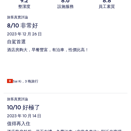
9.2
8.6
8.8
整潔度
設施服務
員工素質
評
旅客真實評論
論
8/10 非常好
2023 年 12 月 26 日
自駕首選
酒店房夠大，早餐豐富，有泊車，性價比高！
Sai Ki，3 晚旅行
旅客真實評論
10/10 好極了
2023 年 10 月 14 日
值得再入住