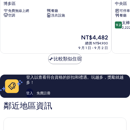
岡
鐵
博多區
中央區
博
大
免費無線上網
餐廳
可停車
多・
飯
空調
洗衣設施
餐廳
彈
店
跳
中
9.2
太棒
9.2
by
央
分，
2,2
RIHGA
區
滿
現
NT$4,482
博
分
在
多
10
總價 NT$4,930
價
區
9 月 1 日 - 9 月 2 日
分，
格
太
為
比較類似住宿
棒
NT$4,482
了，
2,222
則
登入以查看符合資格的折扣和禮遇。玩越多，獎勵就越
評
多！
論
登入
免費註冊
鄰近地區資訊