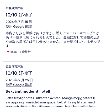
旅客真實評論
10/10 好極了
2024 年 7 月 15 日
使用 Google 翻譯
市内より少し距離はありますが、近くにスーパーやコンビニが
あり不便さは感じられませんでした。 金額に対して部屋の広さ
や施設の清潔さは申し分ありません。 また宿泊したいホテルで
す
Yoko，3 晚旅行
旅客真實評論
10/10 好極了
2023 年 9 月 25 日
使用 Google 翻譯
Bekvämt modernt hotell
Jätte trevligt hotell i utkanten av stan. Många möjligheter till
avslappning i området som spa, enkelt att ta sig till stan med
buss och jättetrevlig hjälpsam personal. Hotellet erbjöd även