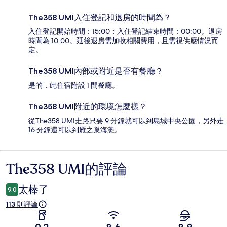
The358 UMI入住登記和退房的時間為？
入住登記開始時間：15:00；入住登記結束時間：00:00。退房
時間為 10:00。延後退房需加收相關費用，且需視供應情況而
定。
The358 UMI內部或附近是否有餐廳？
是的，此住宿附設 1 間餐廳。
The358 UMI附近的環境怎麼樣？
從The358 UMI走路只要 9 分鐘就可以到島城中央公園，另外走
16 分鐘還可以到雁之巢海灘。
The358 UMI的評論
評
論
太棒了
9.0
113 則評論