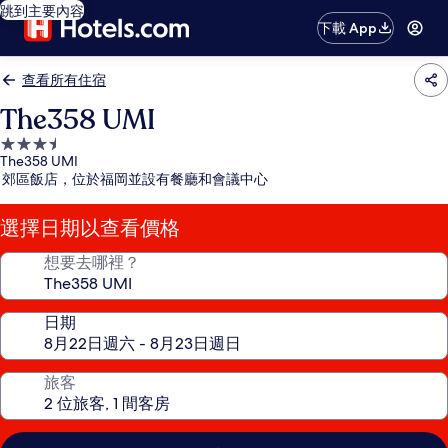
跳到主要內容
下載 App
查看所有住宿
The358 UMI
3.5
The358 UMI
星
郊區飯店，位於福岡並設有餐廳和會議中心
級
住
選擇日期以查看價格
宿
想要去哪裡？
日期
旅客