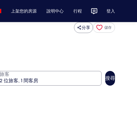
上架您的房源
說明中心
行程
登入
分享
儲存
旅客
搜尋