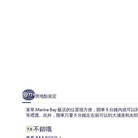
店
的
相
片
集
71+
簡介
客房
地點
規定
束草 Marina Bay 飯店的位置很方便，開車 5 分鐘
等禮遇。此外，開車只要 5 分鐘左右就可以到大浦港和永
評
不錯哦
7.6
7.6 分，滿分 10 分，
論
查看 344 則評論