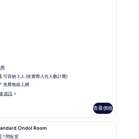
片
房
可容納 3 人 (依實際入住人數計費)
免費無線上網
多資訊
查看價格
Standard Ondol Room | 遮光布/窗簾、
顯
3
tandard Ondol Room
示
1 間臥室