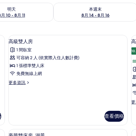
0 - 8月 11) 的供應情況
查看本週末 (8月 14 - 8月 16) 的供應情
明天
本週末
8月 10 - 8月 11
8月 14 - 8月 16
免費無線上網、床單
遮光布/窗簾、免費無線上網、床單
顯
10
高級雙人房
高
示
1 間臥室
10
高
可容納 2 人 (依實際入住人數計費)
級
1 張標準雙人床
雙
免費無線上網
人
更
更多資訊
房
房
多
的
高
級
所
更
更
雙
多
有
人
高
房
格
查看價格
相
級
的
雙
片
詳
人
免費無線上網、床單
情
豪華雙床房, 湖景 | 遮光布/窗簾、免
顯
10
房,
豪華雙床房, 湖景