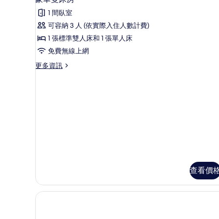
詳
示
情
1 間臥室
豪
可容納 3 人 (依實際入住人數計費)
華
1 張標準雙人床和 1 張單人床
雙
免費無線上網
床
更
更多資訊
房
多
的
豪
華
所
雙
有
床
房
相
的
片
詳
情
查看價