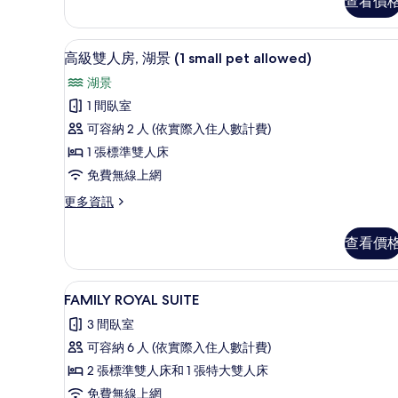
查看價
片
Family
Twin
的
遮光布/窗簾、免費無線上網、
顯
10
詳
高級雙人房, 湖景 (1 small pet allowed)
示
情
湖景
高
1 間臥室
級
可容納 2 人 (依實際入住人數計費)
雙
1 張標準雙人床
人
免費無線上網
房,
更
更多資訊
湖
多
景
高
查看價
級
(1
雙
small
人
遮光布/窗簾、免費無線上網、
顯
pet
1
房,
FAMILY ROYAL SUITE
示
湖
allowed)
3 間臥室
景
FAMILY
的
(1
可容納 6 人 (依實際入住人數計費)
ROYAL
所
small
2 張標準雙人床和 1 張特大雙人床
SUITE
pet
有
allowed)
免費無線上網