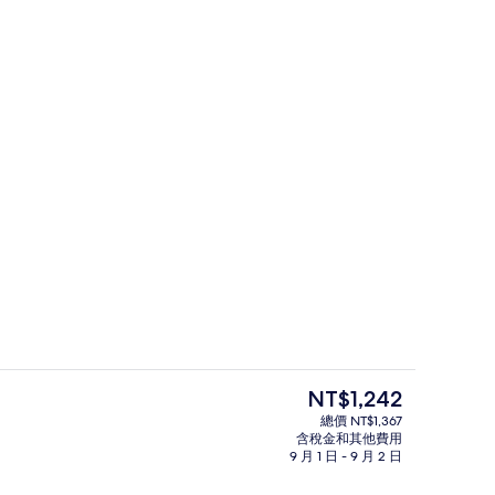
 遮光布/窗簾、免費無線上網、床單
遮光布/窗簾、免費無線上網、床單
目
NT$1,242
前
總價 NT$1,367
的
含稅金和其他費用
豪華雙床房 | 遮光布/窗簾、免費無線
價
9 月 1 日 - 9 月 2 日
格
是