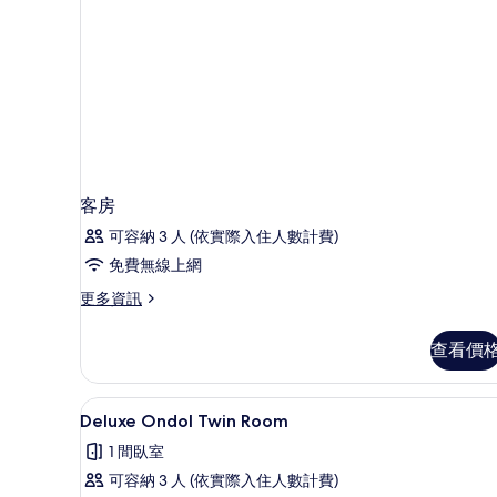
客房
可容納 3 人 (依實際入住人數計費)
免費無線上網
更
更多資訊
多
客
查看價
房
的
詳
遮光布/窗簾、免費無線上網、
顯
5
情
Deluxe Ondol Twin Room
示
1 間臥室
Deluxe
可容納 3 人 (依實際入住人數計費)
Ondol