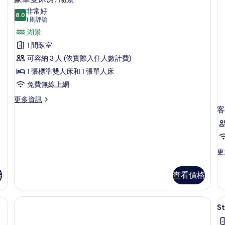
示
湖
非常好
8.0
景
8.0 分，滿分 10 分
豪
(1
1 則評論
的
則
華
湖景
詳
評
情
雙
1 間臥室
論)
床
可容納 3 人 (依實際入住人數計費)
房,
1 張標準雙人床和 1 張單人床
湖
免費無線上網
景
更
更多資訊
多
客
的
豪
所
華
雙
有
床
相
更
更
房,
多
湖
片
客
景
格
查看價格
房
的
的
詳
詳
情
情
S