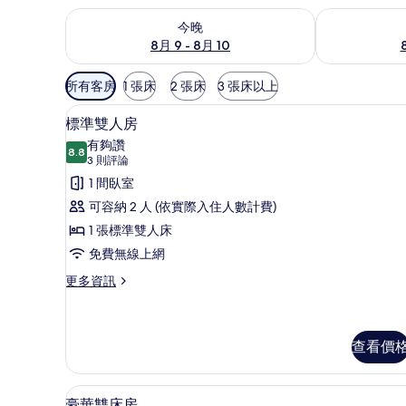
查看今晚 (8月 9 - 8月 10) 的供應情況
查看明天 (8月 1
今晚
8月 9 - 8月 10
可
所有客房
1 張床
2 張床
3 張床以上
用
標準雙人房 | 遮光布/窗簾、
顯
的
11
標準雙人房
示
客
有夠讚
8.8
房
8.8 分，滿分 10 分
標
(3
3 則評論
篩
則
準
1 間臥室
選
評
雙
可容納 2 人 (依實際入住人數計費)
條
論)
人
1 張標準雙人床
件
房
免費無線上網
的
更
更多資訊
多
所
標
有
準
雙
查看價
相
人
片
房
豪華雙床房 | 遮光布/窗簾、
顯
的
11
豪華雙床房