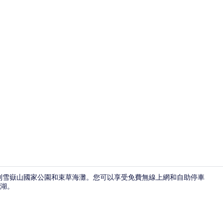
家庭套房 |
內就可以到雪嶽山國家公園和束草海灘。您可以享受免費無線上網和自助停車
郎湖。
住宿正面