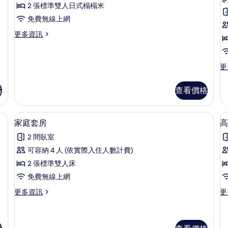
2 張標準雙人日式榻榻米
Family
免費無線上網
Room
的
更
更多資訊
多
所
Deluxe
有
Ondol
更
更
Family
相
多
Room
標
片
的
格
查看價格
準
詳
雙
情
床
 遮光布/窗簾、免費無線上網、床單
遮光布/窗簾、免費無線上網、床單
顯
4
房
家庭套房
高
示
的
2 間臥室
詳
家
情
可容納 4 人 (依實際入住人數計費)
庭
2 張標準雙人床
套
免費無線上網
房
更
更
更多資訊
更
的
多
多
(1
所
家
高
庭
級
s
有
套
雙