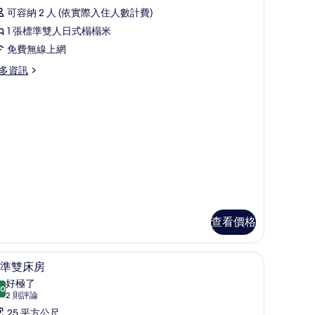
tandard
可容納 2 人 (依實際入住人數計費)
ndol
1 張標準雙人日式榻榻米
oom
免費無線上網
的
所
多資訊
有
andard
相
ndol
oom
片
查看價格
標準雙床房 | 遮光布/窗簾、免費無線上網、床
顯
4
準雙床房
示
好極了
.0
10.0 分，滿分 10 分
標
(2
2 則評論
則
準
25 平方公尺