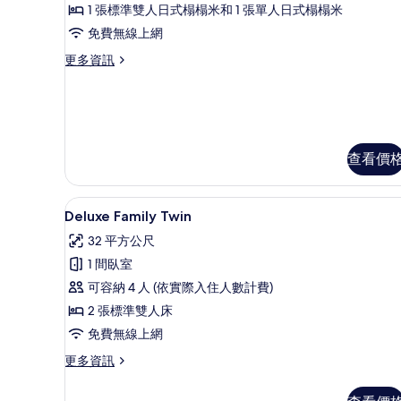
1 張標準雙人日式榻榻米和 1 張單人日式榻榻米
Twin
免費無線上網
Room
的
更
更多資訊
多
所
Deluxe
有
Ondol
Twin
相
Room
片
的
查看價
詳
情
Deluxe Family Twin |
顯
12
Deluxe Family Twin
示
32 平方公尺
Deluxe
1 間臥室
Family
可容納 4 人 (依實際入住人數計費)
Twin
2 張標準雙人床
的
免費無線上網
所
有
更
更多資訊
多
相
Deluxe