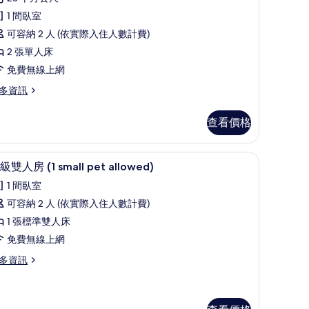
評
雙
1 間臥室
論)
床
可容納 2 人 (依實際入住人數計費)
房
2 張單人床
的
免費無線上網
所
多資訊
有
查看價格
相
片
遮光布/窗簾、免費無線上網、床單
顯
9
級雙人房 (1 small pet allowed)
示
1 間臥室
高
可容納 2 人 (依實際入住人數計費)
級
1 張標準雙人床
雙
免費無線上網
人
多資訊
房
mall