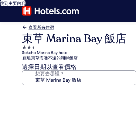
跳到主要內容
查看所有住宿
束草 Marina Bay 飯店
2.5
Sokcho Marina Bay hotel
星
距離束草海灘不遠的湖畔飯店
級
選擇日期以查看價格
住
想要去哪裡？
宿
束
草
Marina
Bay
飯