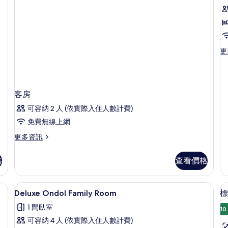
S
O
R
更
更
多
St
O
R
客房
的
詳
可容納 2 人 (依實際入住人數計費)
情
免費無線上網
更
更多資訊
多
客
格
查看價格
房
的
詳
床單
遮光布/窗簾、免費無線上網、床單
顯
4
情
Deluxe Ondol Family Room
標
示
1 間臥室
10
Deluxe
可容納 4 人 (依實際入住人數計費)
Ondol