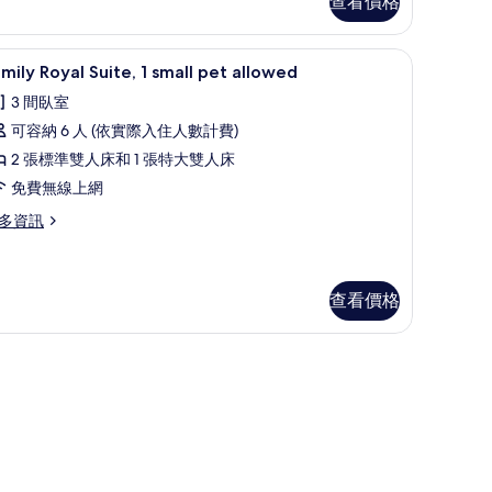
查看價格
et
llowed)
遮光布/窗簾、免費無線上網、床單
顯
的
6
mily Royal Suite, 1 small pet allowed
all
示
所
t
3 間臥室
amily
有
lowed)
可容納 6 人 (依實際入住人數計費)
oyal
相
2 張標準雙人床和 1 張特大雙人床
ite,
片
免費無線上網
mall
多資訊
et
mily
llowed
yal
的
ite,
查看價格
所
all
有
t
相
lowed
片