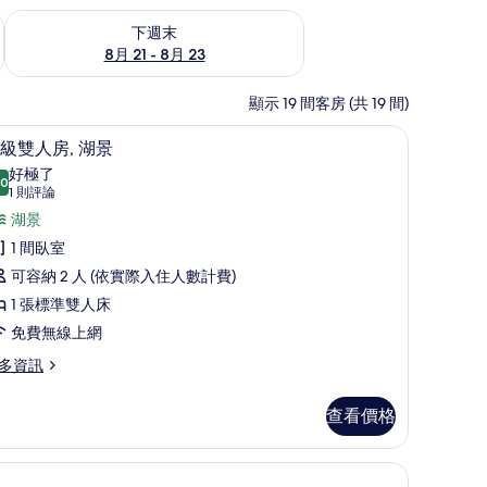
況
查看下週末 (8月 21 - 8月 23) 的供應情況
下週末
8月 21 - 8月 23
顯示 19 間客房 (共 19 間)
遮光布/窗簾、免費無線上網、床單
顯
10
級雙人房, 湖景
示
好極了
.0
10.0 分，滿分 10 分
高
(1
1 則評論
則
級
湖景
評
雙
1 間臥室
論)
人
可容納 2 人 (依實際入住人數計費)
,
1 張標準雙人床
湖
免費無線上網
景
多資訊
的
查看價格
所
有
費無線上網、床單
相