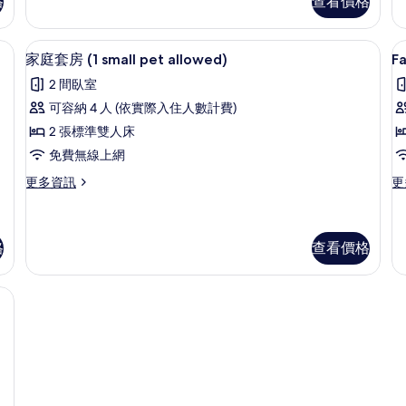
格
查看價格
p
相
房
人
a
的
房
片
床單
遮光布/窗簾、免費無線上網、床單
顯
詳
(1
3
家庭套房 (1 small pet allowed)
Fa
情
sm
示
pe
2 間臥室
F
家
al
可容納 4 人 (依實際入住人數計費)
的
R
庭
詳
2 張標準雙人床
Su
套
情
免費無線上網
1
房
s
更
更
更多資訊
更
(1
多
多
p
small
家
Fa
a
pet
庭
Ro
套
Su
格
查看價格
allowed)
房
1
的
(1
sm
床單
small
pe
所
pet
al
有
allowed)
的
相
的
詳
詳
情
片
情