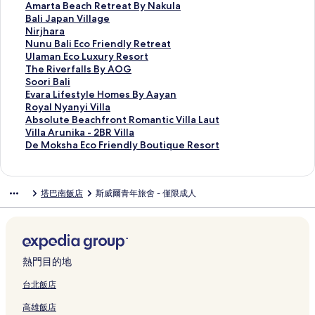
p
u
r
V
l
a
s
v
B
a
a
p
o
A
Amarta Beach Retreat By Nakula
i
b
e
i
T
n
B
a
a
H
i
l
v
m
B
Bali Japan Village
n
y
a
l
a
g
a
r
l
a
m
e
e
a
a
N
Nirjhara
g
I
t
l
n
g
l
g
i
t
o
R
P
r
l
i
N
Nunu Bali Eco Friendly Retreat
的
n
的
a
a
u
i
a
a
i
V
e
e
t
i
r
u
U
Ulaman Eco Luxury Resort
連
i
連
的
h
的
的
的
t
I
i
s
n
a
J
j
n
l
T
The Riverfalls By AOG
結
V
結
連
L
連
連
連
N
n
l
o
a
B
a
h
u
a
h
S
Soori Bali
i
結
o
結
結
結
u
d
l
r
r
e
p
a
B
m
e
o
E
Evara Lifestyle Homes By Aayan
e
t
a
a
a
t
a
a
a
r
a
a
R
o
v
R
Royal Nyanyi Villa
H
的
n
h
的
R
的
c
n
a
l
n
i
r
a
o
A
Absolute Beachfront Romantic Villa Laut
o
連
u
的
連
e
連
h
V
的
i
E
v
i
r
y
b
V
Villa Arunika - 2BR Villa
s
結
C
連
結
t
結
R
i
連
E
c
e
B
a
a
s
i
D
De Moksha Eco Friendly Boutique Resort
p
r
結
r
e
l
結
c
o
r
a
L
l
o
l
e
i
e
e
t
l
o
L
f
l
i
N
l
l
M
t
a
a
r
a
F
u
a
i
f
y
u
a
o
塔巴南飯店
斯威爾青年旅舍 - 僅限成人
a
t
t
e
g
r
x
l
的
e
a
t
A
k
l
i
S
a
e
i
u
l
連
s
n
e
r
s
i
v
p
t
的
e
r
s
結
t
y
B
u
h
t
e
a
B
連
n
y
B
y
i
e
n
a
y
C
的
y
結
d
R
y
l
V
a
i
E
的
i
連
N
l
e
A
e
i
c
k
c
熱門目的地
連
t
結
a
y
s
O
H
l
h
a
o
結
y
k
R
o
G
o
l
f
-
F
台北飯店
的
u
e
r
的
m
a
r
2
r
高雄飯店
連
l
t
t
連
e
的
o
B
i