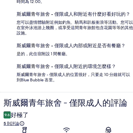
時間為 12:00。
斯威爾青年旅舍 - 僅限成人和附近有什麼好看好玩的？
您可以盡情體驗附近例如釣魚、騎馬和趴板衝浪等活動。您可以
在室外泳池游上幾圈，或享受這間青年旅館包含花園等等的其他
設施。
斯威爾青年旅舍 - 僅限成人內部或附近是否有餐廳？
是的，此住宿附設 1 間餐廳。
斯威爾青年旅舍 - 僅限成人附近的環境怎麼樣？
斯威爾青年旅舍 - 僅限成人的位置很好，只要走 10 分鐘就可以
到Blue Bubble 峇里。
斯威爾青年旅舍 - 僅限成人的評論
評
論
好極了
9.6
5 則評論