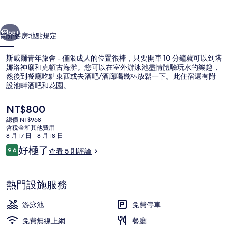
舍
一個
下一個
-
65+
簡介
客房
地點
規定
僅
斯威爾青年旅舍 - 僅限成人的位置很棒，只要開車 10 分鐘就可以到塔
限
娜洛神廟和克頓古海灘。您可以在室外游泳池盡情體驗玩水的樂趣，
成
然後到餐廳吃點東西或去酒吧/酒廊喝幾杯放鬆一下。此住宿還有附
設池畔酒吧和花園。
人
目
NT$800
的
前
總價 NT$968
相
的
含稅金和其他費用
價
8 月 17 日 - 8 月 18 日
片
住宿內部
格
評
好極了
9.6
查看 5 則評論
是
9.6 分，滿分 10 分，
集
論
NT$800
熱門設施服務
游泳池
免費停車
免費無線上網
餐廳