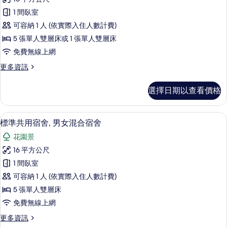
準
床,
有
1 間臥室
海
共
相
景
可容納 1 人 (依實際入住人數計費)
用
的
片
5 張單人雙層床或 1 張單人雙層床
詳
宿
免費無線上網
情
舍,
更
更多資訊
僅
多
限
標
選擇日期以查看價格
準
女
共
士
用
免費無線上網、床單
顯
11
宿
標準共用宿舍, 男女混合宿舍
的
示
舍,
所
花園景
僅
標
限
有
16 平方公尺
準
女
相
1 間臥室
士
共
的
片
可容納 1 人 (依實際入住人數計費)
用
詳
5 張單人雙層床
情
宿
免費無線上網
舍,
更
更多資訊
男
多