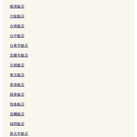
結
a
r
的
結
s
連
n
R
e
礁溪飯店
的
e
連
B
結
t
V
n
連
a
結
y
R
i
d
大阪飯店
結
t
A
o
l
l
的
a
m
l
y
台南飯店
連
y
a
a
B
結
a
n
的
o
台中飯店
n
t
連
u
台東市飯店
的
i
結
t
連
c
i
宜蘭市飯店
結
V
q
i
u
京都飯店
l
e
l
R
東京飯店
a
e
香港飯店
L
s
a
o
羅東飯店
u
r
t
t
恆春飯店
的
的
連
連
首爾飯店
結
結
福岡飯店
新北市飯店