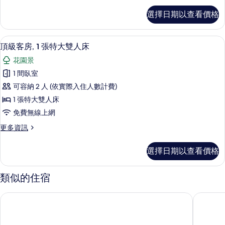
女
標
選擇日期以查看價格
準
混
共
合
用
頂級客房, 1 張特大雙人床 | 免費無線
顯
12
宿
頂級客房, 1 張特大雙人床
宿
示
舍,
舍
花園景
男
頂
女
的
1 間臥室
級
混
所
可容納 2 人 (依實際入住人數計費)
合
客
宿
有
1 張特大雙人床
房,
舍
相
免費無線上網
的
1
片
詳
更
更多資訊
張
情
多
特
頂
選擇日期以查看價格
級
大
客
雙
房,
類似的住宿
1
人
張
床
峇里努努生態友好度假村
蓋拉蒂克
特
的
大
雙
所