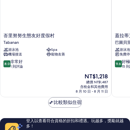
人
有
床
的
相
詳
片
情
峇
蓋
峇里努努生態友好度假村
蓋拉蒂
里
拉
Tabanan
巴圖貝
努
蒂
游泳池
Spa
游泳池
努
克
機場接送
寵物友善
免費停
生
民
態
宿
8.0
9.6
非常好
好極
8.0
9.6
友
-
分，
分，
1 則評論
15 
好
青
滿
滿
現
NT$1,218
度
年
分
分
在
假
旅
10
10
總價 NT$1,487
價
村
含稅金和其他費用
館
分，
分，
格
8 月 10 日 - 8 月 11 日
Tabanan
巴
非
好
為
圖
常
極
NT$1,218
比較類似住宿
貝
好，
了，
里
1
15
格
則
則
評
評
登入以查看符合資格的折扣和禮遇。玩越多，獎勵就越
論
論
多！