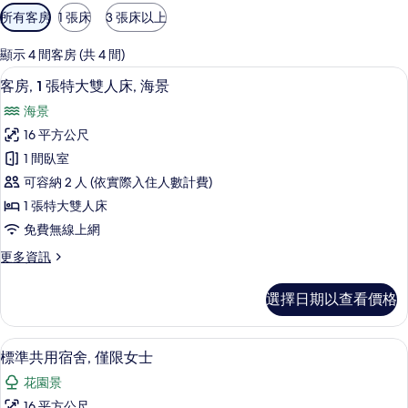
可
所有客房
1 張床
3 張床以上
用
的
顯示 4 間客房 (共 4 間)
客
客房, 1 張特大雙人床, 海景 | 免費無
顯
9
客房, 1 張特大雙人床, 海景
房
示
篩
海景
客
選
16 平方公尺
房,
條
1 間臥室
1
件
可容納 2 人 (依實際入住人數計費)
張
1 張特大雙人床
特
免費無線上網
大
更
更多資訊
雙
多
人
客
選擇日期以查看價格
房,
床,
1
海
張
免費無線上網、床單
顯
11
特
景
標準共用宿舍, 僅限女士
示
大
的
花園景
雙
標
所
人
16 平方公尺