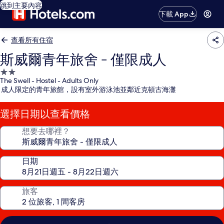
跳到主要內容
下載 App
查看所有住宿
斯威爾青年旅舍 - 僅限成人
2.0
The Swell - Hostel - Adults Only
星
成人限定的青年旅館，設有室外游泳池並鄰近克頓古海灘
級
住
選擇日期以查看價格
宿
想要去哪裡？
日期
旅客