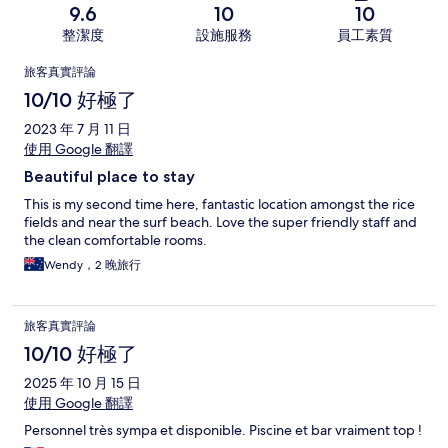
9.6
10
10
整潔度
設施服務
員工素質
評
旅客真實評論
論
10/10 好極了
2023 年 7 月 11 日
使用 Google 翻譯
Beautiful place to stay
This is my second time here, fantastic location amongst the rice
fields and near the surf beach. Love the super friendly staff and
the clean comfortable rooms.
Wendy，2 晚旅行
旅客真實評論
10/10 好極了
2025 年 10 月 15 日
使用 Google 翻譯
Personnel très sympa et disponible. Piscine et bar vraiment top !