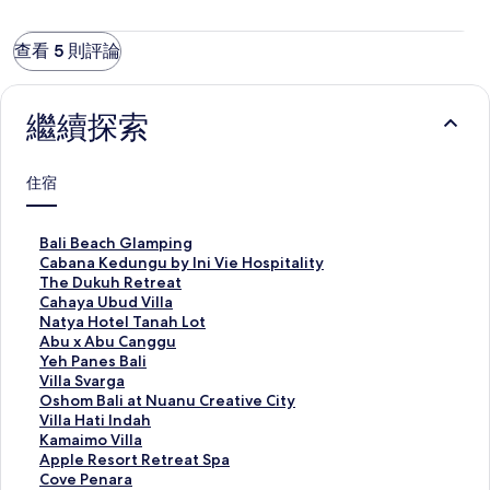
查看 5 則評論
繼續探索
住宿
B
Bali Beach Glamping
a
C
Cabana Kedungu by Ini Vie Hospitality
l
a
T
The Dukuh Retreat
i
b
h
C
Cahaya Ubud Villa
B
a
e
a
N
Natya Hotel Tanah Lot
e
n
D
h
a
A
Abu x Abu Canggu
a
a
u
a
t
b
Y
Yeh Panes Bali
c
K
k
y
y
u
e
V
Villa Svarga
h
e
u
a
a
x
h
i
O
Oshom Bali at Nuanu Creative City
G
d
h
U
H
A
P
l
s
V
Villa Hati Indah
l
u
R
b
o
b
a
l
h
i
K
Kamaimo Villa
a
n
e
u
t
u
n
a
o
l
a
A
Apple Resort Retreat Spa
m
g
t
d
e
C
e
S
m
l
m
p
C
Cove Penara