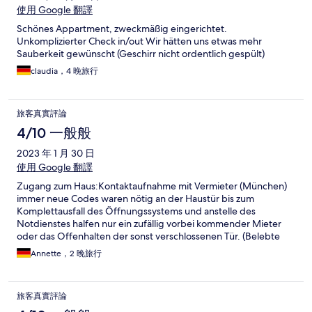
使用 Google 翻譯
Schönes Appartment, zweckmäßig eingerichtet.
Unkomplizierter Check in/out Wir hätten uns etwas mehr
Sauberkeit gewünscht (Geschirr nicht ordentlich gespült)
claudia，4 晚旅行
旅客真實評論
4/10 一般般
2023 年 1 月 30 日
使用 Google 翻譯
Zugang zum Haus:Kontaktaufnahme mit Vermieter (München)
immer neue Codes waren nötig an der Haustür bis zum
Komplettausfall des Öffnungssystems und anstelle des
Notdienstes halfen nur ein zufällig vorbei kommender Mieter
oder das Offenhalten der sonst verschlossenen Tür. (Belebte
Ausfallstrasse der Stadt Trier!) Türcode an der Wohnung
Annette，2 晚旅行
ebenfalls defekt. Kein funktionierendes WLAN
(LapTops,Handys) trotz des aushängenden Passwortes nahe
dem Eingang! Dadurch unerwartete Mehrkosten
旅客真實評論