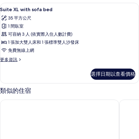
with
片
Suite XL with sofa bed | 免費無線
顯
9
balcony
Suite XL with sofa bed
示
的
35 平方公尺
詳
Suite
情
1 間臥室
XL
可容納 3 人 (依實際入住人數計費)
with
1 張加大雙人床和 1 張標準雙人沙發床
sofa
bed
免費無線上網
的
更
更多資訊
多
所
Suite
有
選擇日期以查看價格
XL
相
with
sofa
類似的住宿
片
bed
的
特里爾 B&B 飯店
特里爾宜
詳
情