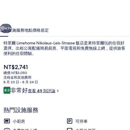
Leis-
Strasse
飯
一個
下一個
47+
簡介
設施服務
地點
價格
規定
店
的
特里爾 Limehome Nikolaus-Leis-Strasse 飯店是來特里爾玩的住宿好
選擇。出租公寓配備簡易廚房、平面電視和免費無線上網，提供旅客
相
便利的住宿體驗。
片
目
NT$2,741
集
前
總價 NT$3,050
的
含稅金和其他費用
價
8 月 23 日 - 8 月 24 日
格
評
非常好
8.0
查看 49 則評論
Suite XL with sofa bed | 免費無線
是
8.0 分，滿分 10 分，
論
NT$2,741
熱門設施服務
小廚房
可停車