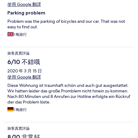
使用 Google 翻譯
Parking problem
Problem was the parking of bicycles and our car. That was not
easy to find out.
1 晚旅行
旅客真實評論
6/10 不錯哦
2020 年 3 月 15 日
使用 Google 翻譯
Diese Wohnung ist traumhaft schön und auch gut ausgestattet.
Wir hatten leider das große Promblem nicht hinein zu kommen.
Nach 80 Minuten und 8 Anrufen zur Hotline erfolgte ein Rückruf
der das Problem löste.
1 晚旅行
旅客真實評論
8/10 非常好