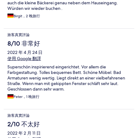
auch die kleine Bäckerei genau neben dem Hauseingang.
Würden wir wieder buchen .
Birgit，2 晚旅行
旅客真實評論
8/10 非常好
2022 年 4 月 24 日
使用 Google 翻譯
Superschön inspirierend eingerichtet. Vor allem die
Farbgestaltung. Tolles bequemes Bett. Schöne Möbel. Bad
Armaturen wenig wertig. Liegt direkt an einer vielbefahrenen
Straße. Wenn man mit gekippten Fenster schläft sehr laut.
Geschlossen dann sehr warm.
Peter，1 晚旅行
旅客真實評論
2/10 不太好
2022 年 2 月 11 日