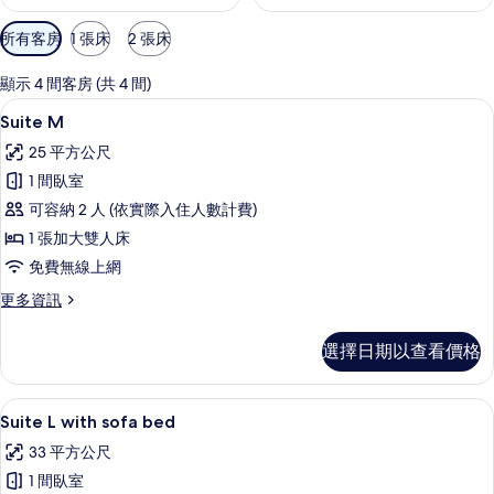
可
所有客房
1 張床
2 張床
用
的
顯示 4 間客房 (共 4 間)
客
Suite M | 免費無線上網、床單
顯
11
Suite M
房
示
篩
25 平方公尺
Suite
選
1 間臥室
M
條
可容納 2 人 (依實際入住人數計費)
的
件
1 張加大雙人床
所
免費無線上網
有
更
更多資訊
相
多
片
Suite
選擇日期以查看價格
M
的
詳
Suite L with sofa bed | 免費無線上
顯
8
情
Suite L with sofa bed
示
33 平方公尺
Suite
1 間臥室
L