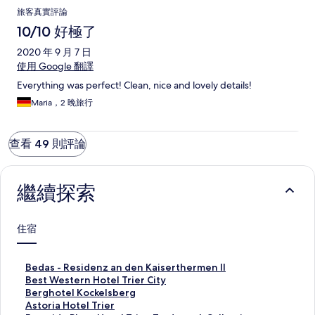
旅客真實評論
10/10 好極了
2020 年 9 月 7 日
使用 Google 翻譯
Everything was perfect! Clean, nice and lovely details!
Maria，2 晚旅行
查看 49 則評論
繼續探索
住宿
B
Bedas - Residenz an den Kaiserthermen II
e
B
Best Western Hotel Trier City
d
e
B
Berghotel Kockelsberg
a
s
e
A
Astoria Hotel Trier