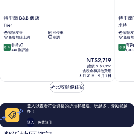
特
特
特里爾 B&B 飯店
特里爾
里
里
Trier
米特
爾
爾
寵物友善
可停車
寵物友
B&B
宜
免費無線上網
空調
免費無
飯
必
店
思
8.4
8.8
非常好
有夠
8.4
8.8
Trier
尚
分，
分，
336 則評論
1,0
品
滿
滿
現
NT$2,719
飯
分
分
在
店
10
10
總價 NT$3,026
價
含稅金和其他費用
米
分，
分，
格
8 月 31 日 - 9 月 1 日
特
非
有
為
常
夠
NT$2,719
比較類似住宿
好，
讚，
336
1,000
則
則
評
評
登入以查看符合資格的折扣和禮遇。玩越多，獎勵就越
論
論
多！
登入
免費註冊