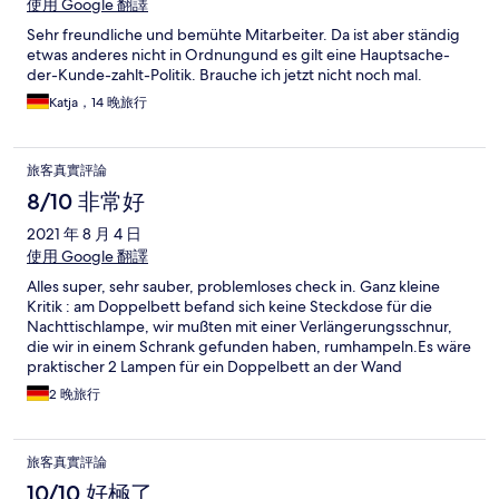
使用 Google 翻譯
Sehr freundliche und bemühte Mitarbeiter. Da ist aber ständig
etwas anderes nicht in Ordnungund es gilt eine Hauptsache-
der-Kunde-zahlt-Politik. Brauche ich jetzt nicht noch mal.
Katja，14 晚旅行
旅客真實評論
8/10 非常好
2021 年 8 月 4 日
使用 Google 翻譯
Alles super, sehr sauber, problemloses check in. Ganz kleine
Kritik : am Doppelbett befand sich keine Steckdose für die
Nachttischlampe, wir mußten mit einer Verlängerungsschnur,
die wir in einem Schrank gefunden haben, rumhampeln.Es wäre
praktischer 2 Lampen für ein Doppelbett an der Wand
anzubringen.
2 晚旅行
旅客真實評論
10/10 好極了