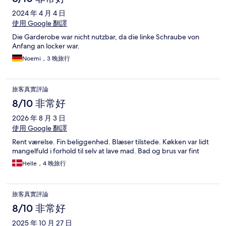
2024 年 4 月 4 日
使用 Google 翻譯
Die Garderobe war nicht nutzbar, da die linke Schraube von
Anfang an locker war.
Noemi，3 晚旅行
旅客真實評論
8/10 非常好
2026 年 8 月 3 日
使用 Google 翻譯
Rent værelse. Fin beliggenhed. Blæser tilstede. Køkken var lidt
mangelfuld i forhold til selv at lave mad. Bad og brus var fint
Helle，4 晚旅行
旅客真實評論
8/10 非常好
2025 年 10 月 27 日