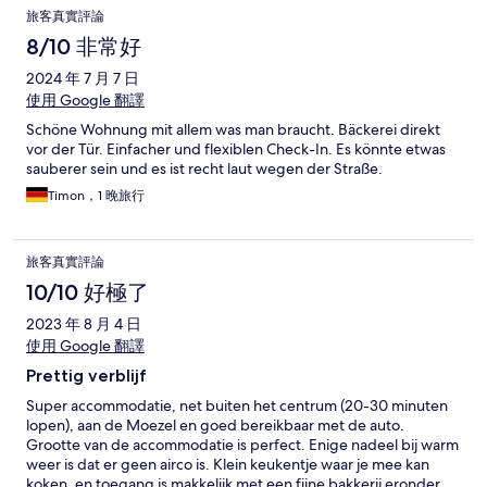
旅客真實評論
8/10 非常好
2024 年 7 月 7 日
使用 Google 翻譯
Schöne Wohnung mit allem was man braucht. Bäckerei direkt
vor der Tür. Einfacher und flexiblen Check-In. Es könnte etwas
sauberer sein und es ist recht laut wegen der Straße.
Timon，1 晚旅行
旅客真實評論
10/10 好極了
2023 年 8 月 4 日
使用 Google 翻譯
Prettig verblijf
Super accommodatie, net buiten het centrum (20-30 minuten
lopen), aan de Moezel en goed bereikbaar met de auto.
Grootte van de accommodatie is perfect. Enige nadeel bij warm
weer is dat er geen airco is. Klein keukentje waar je mee kan
koken, en toegang is makkelijk met een fijne bakkerij eronder.