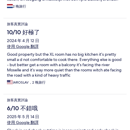
2 晚旅行
旅客真實評論
10/10 好極了
2024 年 4 月 12 日
使用 Google 翻譯
Good property but the XL room has no big kitchen it’s pretty
small a d not comfortable to cook there. Everything else is good
- but better get a room with a balcony it’s facing the river
Moselle and it’s way more quiet than the rooms witch ate facing
the road with a kind of heavy traffic
IAROSLAV，2 晚旅行
旅客真實評論
6/10 不錯哦
2025 年 5 月 14 日
使用 Google 翻譯