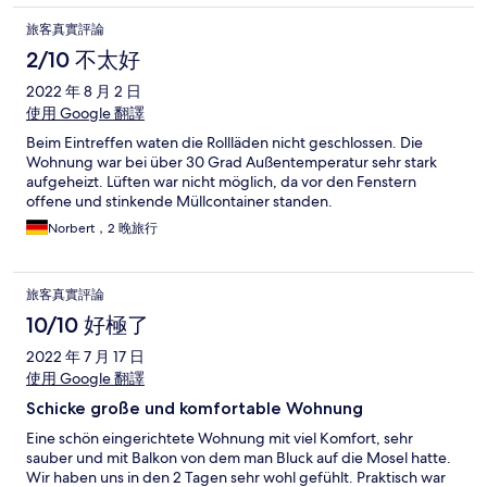
旅客真實評論
2/10 不太好
2022 年 8 月 2 日
使用 Google 翻譯
Beim Eintreffen waten die Rollläden nicht geschlossen. Die
Wohnung war bei über 30 Grad Außentemperatur sehr stark
aufgeheizt. Lüften war nicht möglich, da vor den Fenstern
offene und stinkende Müllcontainer standen.
Norbert，2 晚旅行
旅客真實評論
10/10 好極了
2022 年 7 月 17 日
使用 Google 翻譯
Schicke große und komfortable Wohnung
Eine schön eingerichtete Wohnung mit viel Komfort, sehr
sauber und mit Balkon von dem man Bluck auf die Mosel hatte.
Wir haben uns in den 2 Tagen sehr wohl gefühlt. Praktisch war