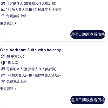
可容納 3 人 (依實際入住人數計費)
with
1 張加大雙人床和 1 張標準雙人沙發床
sofa
bed
免費無線上網
的
更
更多資訊
多
所
Suite
有
選擇日期以查看價格
L
相
with
sofa
片
One-bedroom Suite with balc
顯
11
bed
One-bedroom Suite with balcony
示
的
48 平方公尺
詳
One-
情
1 間臥室
bedroom
可容納 3 人 (依實際入住人數計費)
Suite
1 張加大雙人床和 1 張標準雙人沙發床
with
balcony
免費無線上網
的
更
更多資訊
多
所
One-
有
選擇日期以查看價格
bedroom
相
Suite