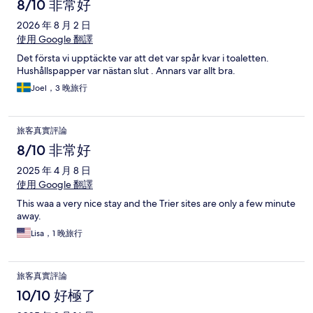
論
8/10 非常好
2026 年 8 月 2 日
使用 Google 翻譯
Det första vi upptäckte var att det var spår kvar i toaletten.
Hushållspapper var nästan slut . Annars var allt bra.
Joel，3 晚旅行
旅客真實評論
8/10 非常好
2025 年 4 月 8 日
使用 Google 翻譯
This waa a very nice stay and the Trier sites are only a few minute
away.
Lisa，1 晚旅行
旅客真實評論
10/10 好極了