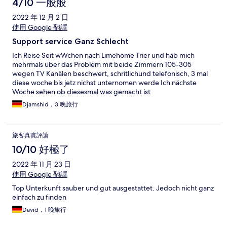
4/10 一般般
2022 年 12 月 2 日
使用 Google 翻譯
Support service Ganz Schlecht
Ich Reise Seit wWchen nach Limehome Trier und hab mich
mehrmals über das Problem mit beide Zimmern 105-305
wegen TV Kanälen beschwert, schritlichund telefonisch, 3 mal
diese woche bis jetz nichst unternomen werde Ich nächste
Woche sehen ob diesesmal was gemacht ist
Djamshid，3 晚旅行
旅客真實評論
10/10 好極了
2022 年 11 月 23 日
使用 Google 翻譯
Top Unterkunft sauber und gut ausgestattet. Jedoch nicht ganz
einfach zu finden
David，1 晚旅行