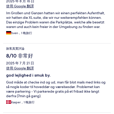
2025 年 8 月 16 日
使用 Google 翻譯
Im Großen und Ganzen hatten wir einen perfekten Aufenthalt,
wir hatten die XL suite, die wir nur weiterempfehlen können.
Das einzige Problem waren die Parkplätze, welche alle besetzt
waren und auch kein freier in der Umgebung zu finden war.
Sven，1 晚旅行
旅客真實評論
8/10 非常好
2025 年 7 月 21 日
使用 Google 翻譯
god lejlighed i smuk by.
God måde at checke ind og ud, man får blot mails med links og
så nogle koder til hoveddør og værelsesdør. Problemet kan
være parkering - Vi parkerede gratis på et fribad ikke langt
derfra (7min gå gang).
Kasper，1 晚旅行