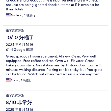
Check in and check out time is inconvenient and early check in
request are being ignored check out time at 11 is even earlier
than Hotels
Daniela，2 晚旅行
旅客真實評論
10/10 好極了
2024 年 9 月 16 日
使用 Google 翻譯
Great spacious 1 room apartment. All new. Clean. Very well
equipped. Free coffee and tea. Own wifi. Elevator. Great
bakery downstairs. Gas station nearby. Historic downtown is 15
minutes walking distance. Parking can be tricky..but free spots
can be found. Watch out -main road access is a one way road.
Frank，1 晚旅行
旅客真實評論
8/10 非常好
2025 年 5 月 13 日