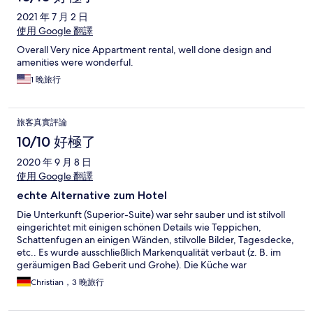
2021 年 7 月 2 日
使用 Google 翻譯
Overall Very nice Appartment rental, well done design and
amenities were wonderful.
1 晚旅行
旅客真實評論
10/10 好極了
2020 年 9 月 8 日
使用 Google 翻譯
echte Alternative zum Hotel
Die Unterkunft (Superior-Suite) war sehr sauber und ist stilvoll
eingerichtet mit einigen schönen Details wie Teppichen,
Schattenfugen an einigen Wänden, stilvolle Bilder, Tagesdecke,
etc.. Es wurde ausschließlich Markenqualität verbaut (z. B. im
geräumigen Bad Geberit und Grohe). Die Küche war
ausgestattet mit Herd und Backofen, Töpfen und einigem an
Christian，3 晚旅行
(Koch)Geschirr. Auch eine Spülmaschine mit vorhandenen Tabs
hat nicht gefehlt.