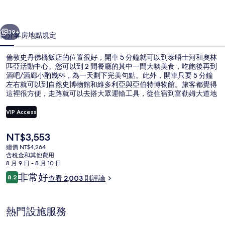
飯
一個
下一個
店
39+
簡介
客房
地點
規定
的
倫敦史丹佛橋飯店的位置很好，開車 5 分鐘就可以到泰晤士河和奧林
相
匹亞活動中心。您可以到 2 間餐廳的其中一間大啖美食，吃飽後再到
酒吧/酒廊小酌幾杯，為一天劃下完美句點。此外，開車只要 5 分鐘
片
左右就可以到自然史博物館和維多利亞與亞伯特博物館。旅客都覺得
集
這裡很方便，走路就可以去搭大眾運輸工具，從住宿到富勒姆大道地
鐵站只要 6 分鐘、到帕森綠地地鐵站也只要 14 分鐘。
VIP Access
目
NT$3,553
住宿設施服務
前
總價 NT$4,264
的
含稅金和其他費用
價
8 月 9 日 - 8 月 10 日
格
評
非常好
8.2
查看 2,003 則評論
是
8.2 分，滿分 10 分，
論
NT$3,553
熱門設施服務