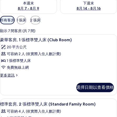
查看本週末 (8月 7 - 8月 9) 的供應情況
查看下週末 (8月 14 - 8月 16)
本週末
下週末
8月 7 - 8月 9
8月 14 - 8月 16
可
所有客房
1 張床
2 張床
用
的
顯示 7 間客房 (共 7 間)
客
客房內保險箱、書桌、筆電工作空間、
顯
5
豪華客房, 1 張標準雙人床 (Club Room)
房
示
篩
20 平方公尺
豪
選
可容納 2 人 (依實際入住人數計費)
華
條
1 張標準雙人床
客
件
免費無線上網
房,
更
更多資訊
1
多
張
豪
選擇日期以查看價格
華
標
客
準
房,
住宿設施服務
顯
3
1
雙
標準套房, 2 張標準雙人床 (Standard Family Room)
示
張
人
可容納 4 人 (依實際入住人數計費)
標
標