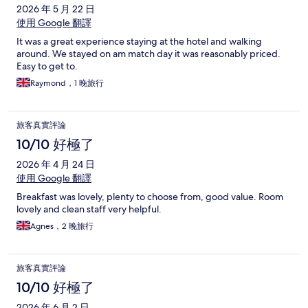
2026 年 5 月 22 日
使用 Google 翻譯
It was a great experience staying at the hotel and walking
around. We stayed on am match day it was reasonably priced.
Easy to get to.
Raymond，1 晚旅行
旅客真實評論
10/10 好極了
2026 年 4 月 24 日
使用 Google 翻譯
Breakfast was lovely, plenty to choose from, good value. Room
lovely and clean staff very helpful.
Agnes，2 晚旅行
旅客真實評論
10/10 好極了
2026 年 6 月 2 日