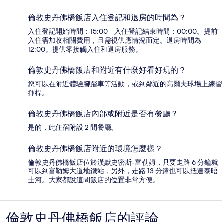
倫敦史丹佛橋飯店入住登記和退房的時間為？
入住登記開始時間：15:00；入住登記結束時間：00:00。提前
入住需加收相關費用，且需視供應情況而定。退房時間為
12:00。提供零接觸入住和退房服務。
倫敦史丹佛橋飯店和附近有什麼好看好玩的？
您可以在附近體驗腳踏車等活動，或到鄰近的高爾夫球場上練習
揮桿。
倫敦史丹佛橋飯店內部或附近是否有餐廳？
是的，此住宿附設 2 間餐廳。
倫敦史丹佛橋飯店附近的環境怎麼樣？
倫敦史丹佛橋飯店位於漢默史密斯-富勒姆，只要走路 6 分鐘就
可以到富勒姆大道地鐵站，另外，走路 13 分鐘也可以抵達泰晤
士河。大家都說這間飯店的位置非常方便。
倫敦史丹佛橋飯店的評論
評