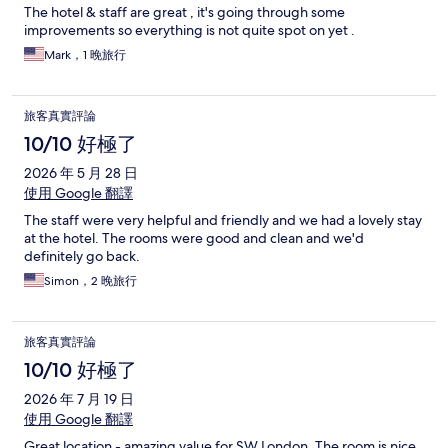
The hotel & staff are great , it's going through some
improvements so everything is not quite spot on yet .
Mark，1 晚旅行
旅客真實評論
10/10 好極了
2026 年 5 月 28 日
使用 Google 翻譯
The staff were very helpful and friendly and we had a lovely stay
at the hotel. The rooms were good and clean and we'd
definitely go back.
Simon，2 晚旅行
旅客真實評論
10/10 好極了
2026 年 7 月 19 日
使用 Google 翻譯
Great location - amazing value for SW London. The room is nice