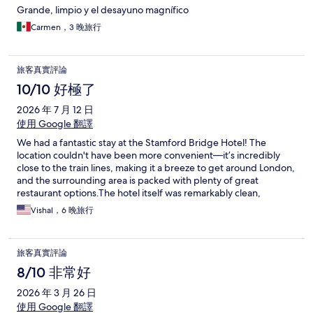
Grande, limpio y el desayuno magnífico
Carmen，3 晚旅行
旅客真實評論
10/10 好極了
2026 年 7 月 12 日
使用 Google 翻譯
​We had a fantastic stay at the Stamford Bridge Hotel! The
location couldn't have been more convenient—it’s incredibly
close to the train lines, making it a breeze to get around London,
and the surrounding area is packed with plenty of great
restaurant options. ​The hotel itself was remarkably clean,
modern, and comfortable throughout our visit. One of the
Vishal，6 晚旅行
absolute highlights was the Franke's Sports bar. The staff there
were exceptionally friendly and welcoming, which made for a
great atmosphere to unwind in after a long day of sightseeing.
旅客真實評論
Plus, as a wonderful bonus, we received a discount at the bar
just for being hotel guests! Highly recommend this spot for
8/10 非常好
anyone looking for great hospitality, cleanliness, and perfect
2026 年 3 月 26 日
transit links in London. We would definitely stay here again.
使用 Google 翻譯