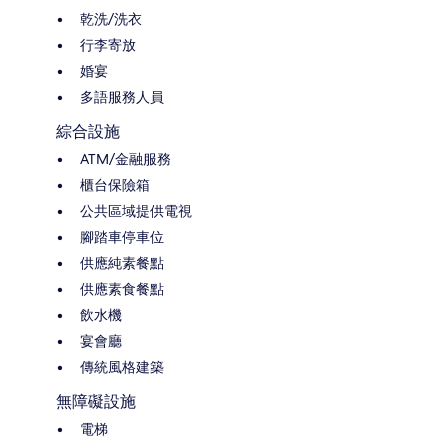
乾洗/洗衣
行李寄放
婚宴
多語服務人員
綜合設施
ATM/金融服務
櫃台保險箱
公共區域提供電視
腳踏車停車位
供應純素餐點
供應素食餐點
飲水機
宴會廳
傳統風格建築
無障礙設施
電梯