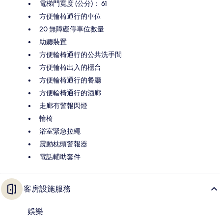
電梯門寬度 (公分)： 61
方便輪椅通行的車位
20 無障礙停車位數量
助聽裝置
方便輪椅通行的公共洗手間
方便輪椅出入的櫃台
方便輪椅通行的餐廳
方便輪椅通行的酒廊
走廊有警報閃燈
輪椅
浴室緊急拉繩
震動枕頭警報器
電話輔助套件
客房設施服務
娛樂