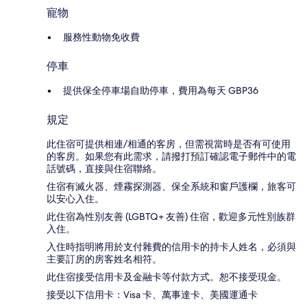
寵物
服務性動物免收費
停車
提供保全停車場自助停車，費用為每天 GBP36
規定
此住宿可提供相連/相通的客房，但需視當時是否有可使用
的客房。如果您有此需求，請撥打預訂確認電子郵件中的電
話號碼，直接與住宿聯絡。
住宿有滅火器、煙霧探測器、保全系統和窗戶護欄，旅客可
以安心入住。
此住宿為性別友善 (LGBTQ+ 友善) 住宿，歡迎多元性別族群
入住。
入住時指明將用於支付雜費的信用卡的持卡人姓名，必須與
主要訂房的房客姓名相符。
此住宿接受信用卡及金融卡等付款方式。恕不接受現金。
接受以下信用卡：Visa 卡、萬事達卡、美國運通卡