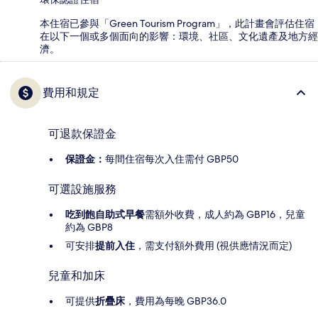
本住宿已參與「Green Tourism Program」，此計畫會評估住宿
在以下一個或多個面向的影響：環境、社區、文化遺產及地方經
濟。
費用和規定
可退款保證金
保證金：
每間住宿每次入住需付 GBP50
可選設施服務
吃到飽自助式早餐
需額外收費，成人約為 GBP16，兒童
約為 GBP8
可安排
提前入住
，需支付額外費用 (視供應情況而定)
兒童和加床
可提供
折疊床
，費用為每晚 GBP36.0