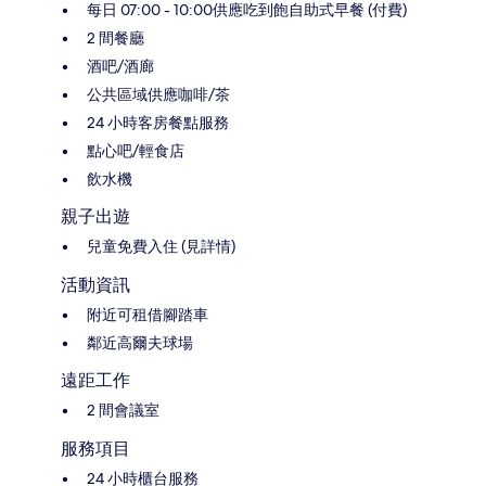
每日 07:00 - 10:00供應吃到飽自助式早餐 (付費)
2 間餐廳
酒吧/酒廊
公共區域供應咖啡/茶
24 小時客房餐點服務
點心吧/輕食店
飲水機
親子出遊
兒童免費入住 (見詳情)
活動資訊
附近可租借腳踏車
鄰近高爾夫球場
遠距工作
2 間會議室
服務項目
24 小時櫃台服務