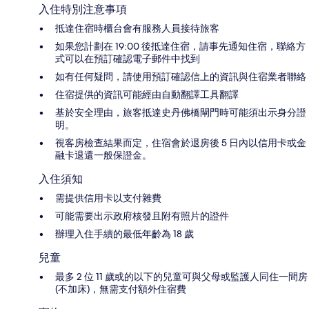
入住特別注意事項
抵達住宿時櫃台會有服務人員接待旅客
如果您計劃在 19:00 後抵達住宿，請事先通知住宿，聯絡方
式可以在預訂確認電子郵件中找到
如有任何疑問，請使用預訂確認信上的資訊與住宿業者聯絡
住宿提供的資訊可能經由自動翻譯工具翻譯
基於安全理由，旅客抵達史丹佛橋閘門時可能須出示身分證
明。
視客房檢查結果而定，住宿會於退房後 5 日內以信用卡或金
融卡退還一般保證金。
入住須知
需提供信用卡以支付雜費
可能需要出示政府核發且附有照片的證件
辦理入住手續的最低年齡為 18 歲
兒童
最多 2 位 11 歲或的以下的兒童可與父母或監護人同住一間房
(不加床)，無需支付額外住宿費