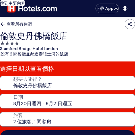
跳到主要內容
下載 App
查看所有住宿
倫敦史丹佛橋飯店
4.0
Stamford Bridge Hotel London
星
設有 2 間餐廳並鄰近泰晤士河的飯店
級
住
選擇日期以查看價格
宿
想要去哪裡？
日期
旅客