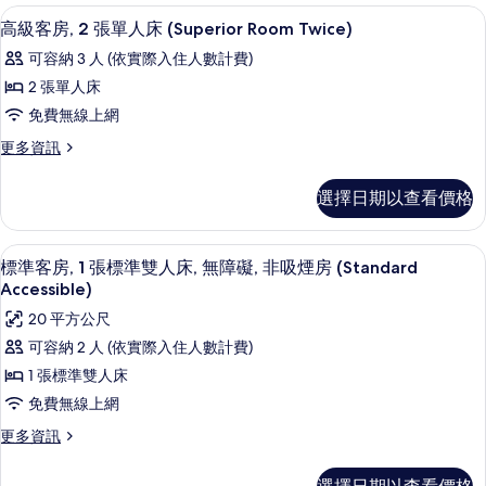
單
發
房,
高級客房, 2 張單人床 (Superior R
顯
(Superior
床
4
2
人
高級客房, 2 張單人床 (Superior Room Twice)
(Superior
Room
示
張
床
可容納 3 人 (依實際入住人數計費)
Room
單
Double)
高
Double)
(Standard
人
2 張單人床
的
的
級
床
Room
免費無線上網
詳
所
(Standard
客
Twice)
情
Room
更
更多資訊
有
房,
的
Twice)
多
相
的
2
高
所
選擇日期以查看價格
詳
片
級
張
有
情
客
單
相
房,
客房內保險箱、書桌、筆電工作空間、
顯
4
2
人
標準客房, 1 張標準雙人床, 無障礙, 非吸煙房 (Standard
片
示
張
Accessible)
床
單
標
20 平方公尺
(Superior
人
準
床
Room
可容納 2 人 (依實際入住人數計費)
(Superior
客
Twice)
1 張標準雙人床
Room
房,
的
Twice)
免費無線上網
的
1
所
更
更多資訊
詳
張
有
多
情
標
標
相