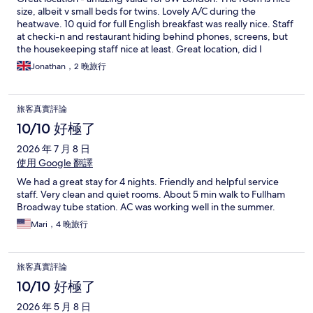
size, albeit v small beds for twins. Lovely A/C during the
heatwave. 10 quid for full English breakfast was really nice. Staff
at checki-n and restaurant hiding behind phones, screens, but
the housekeeping staff nice at least. Great location, did I
mention that?
Jonathan，2 晚旅行
旅客真實評論
10/10 好極了
2026 年 7 月 8 日
使用 Google 翻譯
We had a great stay for 4 nights. Friendly and helpful service
staff. Very clean and quiet rooms. About 5 min walk to Fullham
Broadway tube station. AC was working well in the summer.
Mari，4 晚旅行
旅客真實評論
10/10 好極了
2026 年 5 月 8 日