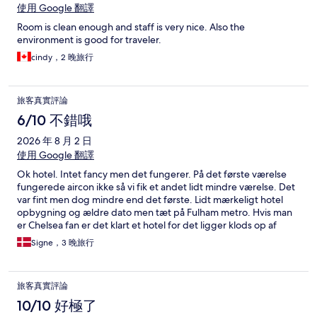
使用 Google 翻譯
Room is clean enough and staff is very nice. Also the
environment is good for traveler.
cindy，2 晚旅行
旅客真實評論
6/10 不錯哦
2026 年 8 月 2 日
使用 Google 翻譯
Ok hotel. Intet fancy men det fungerer. På det første værelse
fungerede aircon ikke så vi fik et andet lidt mindre værelse. Det
var fint men dog mindre end det første. Lidt mærkeligt hotel
opbygning og ældre dato men tæt på Fulham metro. Hvis man
er Chelsea fan er det klart et hotel for det ligger klods op af
stadion.
Signe，3 晚旅行
旅客真實評論
10/10 好極了