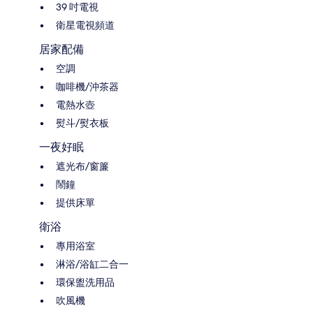
39 吋電視
衛星電視頻道
居家配備
空調
咖啡機/沖茶器
電熱水壺
熨斗/熨衣板
一夜好眠
遮光布/窗簾
鬧鐘
提供床單
衛浴
專用浴室
淋浴/浴缸二合一
環保盥洗用品
吹風機