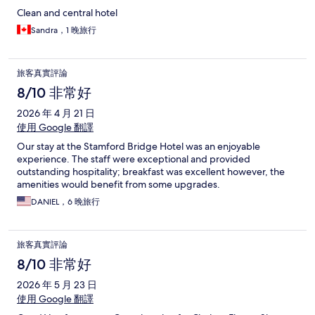
Clean and central hotel
Sandra，1 晚旅行
旅客真實評論
8/10 非常好
2026 年 4 月 21 日
使用 Google 翻譯
Our stay at the Stamford Bridge Hotel was an enjoyable
experience. The staff were exceptional and provided
outstanding hospitality; breakfast was excellent however, the
amenities would benefit from some upgrades.
DANIEL，6 晚旅行
旅客真實評論
8/10 非常好
2026 年 5 月 23 日
使用 Google 翻譯