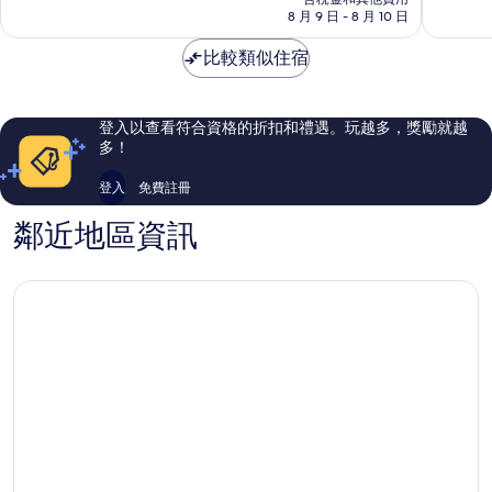
分，
分，
片
格
8 月 9 日 - 8 月 10 日
倫
密
不
非
為
敦
斯-
錯
常
NT$2,862
比較類似住宿
市
富
哦，
好，
中
勒
3,792
1,091
心
姆
則
則
評
評
登入以查看符合資格的折扣和禮遇。玩越多，獎勵就越
論
論
多！
登入
免費註冊
鄰近地區資訊