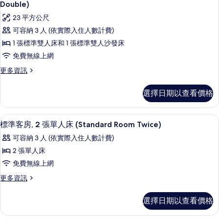
片
示
張
Double)
床
標
高
23 平方公尺
準
和
級
雙
可容納 3 人 (依實際入住人數計費)
1
人
客
1 張標準雙人床和 1 張標準雙人沙發床
床
張
房,
和
免費無線上網
沙
1
1
更
更多資訊
發
張
張
多
沙
床
高
標
發
選擇日期以查看價格
(Standard
級
床
準
客
(Standard
Double
雙
房,
Double
住宿設施服務
顯
Room)
4
1
標準客房, 2 張單人床 (Standard Room Twice)
Room)
人
的
示
張
的
可容納 3 人 (依實際入住人數計費)
床
標
詳
所
標
準
2 張單人床
情
和
有
準
雙
免費無線上網
1
人
相
客
床
張
更
更多資訊
片
房,
和
多
沙
1
2
標
選擇日期以查看價格
發
張
準
張
沙
客
床