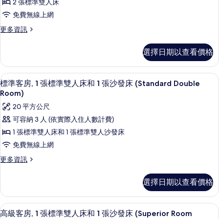
床
準
2 張標準雙人床
準
雙
(Club
免費無線上網
人
套
Room)
床
更
更多資訊
房,
的
(Club
多
Room)
2
標
所
選擇日期以查看價格
的
準
張
有
詳
套
標
情
房,
相
客房內保險箱、書桌、筆電工作空間、
顯
5
2
準
標準客房, 1 張標準雙人床和 1 張沙發床 (Standard Double
片
示
張
Room)
雙
標
標
20 平方公尺
人
準
準
雙
可容納 3 人 (依實際入住人數計費)
床
人
客
1 張標準雙人床和 1 張標準雙人沙發床
(Standard
床
房,
(Standard
Family
免費無線上網
Family
1
Room)
更
更多資訊
Room)
張
的
多
的
標
標
詳
所
選擇日期以查看價格
準
情
準
有
客
雙
房,
相
高級客房, 1 張標準雙人床和 1 張沙發床 
顯
6
1
高級客房, 1 張標準雙人床和 1 張沙發床 (Superior Room
人