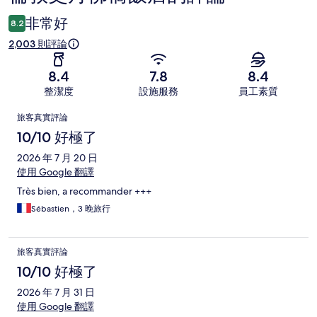
論
非常好
8.2
2,003 則評論
8.4
7.8
8.4
整潔度
設施服務
員工素質
評
旅客真實評論
論
10/10 好極了
2026 年 7 月 20 日
使用 Google 翻譯
Très bien, a recommander +++
Sébastien，3 晚旅行
旅客真實評論
10/10 好極了
2026 年 7 月 31 日
使用 Google 翻譯