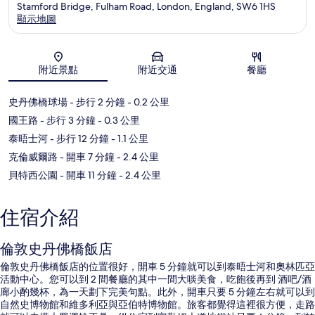
Stamford Bridge, Fulham Road, London, England, SW6 1HS
顯示地圖
地圖
附近景點
附近交通
餐廳
史丹佛橋球場
- 步行 2 分鐘
- 0.2 公里
國王路
- 步行 3 分鐘
- 0.3 公里
泰晤士河
- 步行 12 分鐘
- 1.1 公里
克倫威爾路
- 開車 7 分鐘
- 2.4 公里
貝特西公園
- 開車 11 分鐘
- 2.4 公里
住宿介紹
倫敦史丹佛橋飯店
倫敦史丹佛橋飯店的位置很好，開車 5 分鐘就可以到泰晤士河和奧林匹亞
活動中心。您可以到 2 間餐廳的其中一間大啖美食，吃飽後再到 酒吧/酒
廊小酌幾杯，為一天劃下完美句點。此外，開車只要 5 分鐘左右就可以到
自然史博物館和維多利亞與亞伯特博物館。旅客都覺得這裡很方便，走路