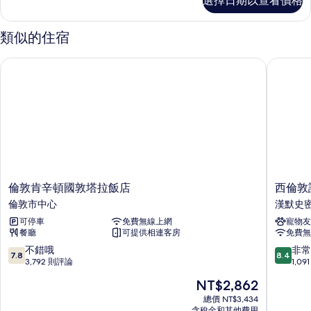
選擇日期以查看價格
準
準
片
客
雙
房,
類似的住宿
1
人
張
倫敦肯辛頓國敦塔拉飯店
西倫敦諾
床,
標
準
無
雙
障
人
床,
礙,
無
非
障
礙,
吸
非
煙
吸
倫
西
倫敦肯辛頓國敦塔拉飯店
西倫敦
房
煙
敦
倫
倫敦市中心
漢默史
房
(Standard
肯
敦
(Standard
可停車
免費無線上網
寵物友
辛
諾
Accessible)
Accessible)
餐廳
可提供相連客房
免費無
頓
富
的
的
國
特
7.8
8.4
不錯哦
非常
詳
7.8
8.4
所
敦
飯
分，
分，
3,792 則評論
1,0
情
塔
店
滿
滿
有
現
NT$2,862
拉
漢
分
分
在
相
飯
默
10
10
總價 NT$3,434
價
店
含稅金和其他費用
史