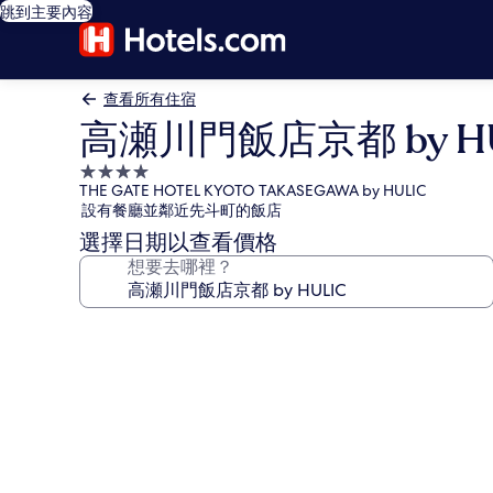
跳到主要內容
查看所有住宿
高瀬川門飯店京都 by HU
4.0
THE GATE HOTEL KYOTO TAKASEGAWA by HULIC
星
設有餐廳並鄰近先斗町的飯店
級
選擇日期以查看價格
住
想要去哪裡？
宿
高
瀬
川
門
飯