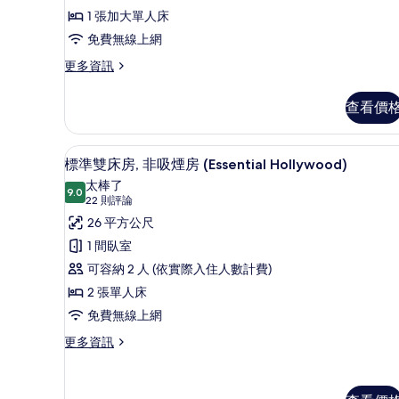
房,
1 張加大單人床
非
免費無線上網
吸
更
更多資訊
多
煙
標
查看價
房
準
單
(Modest,
人
Shower
羽絨被、客房內保險箱、遮光布
顯
7
房,
標準雙床房, 非吸煙房 (Essential Hollywood)
Only)
示
非
太棒了
的
吸
9.0
9.0 分，滿分 10 分
標
(22
22 則評論
煙
所
則
準
26 平方公尺
房
評
有
(Modest,
雙
1 間臥室
Shower
論)
相
床
可容納 2 人 (依實際入住人數計費)
Only)
片
的
房,
2 張單人床
詳
非
免費無線上網
情
吸
更
更多資訊
多
煙
標
房
準