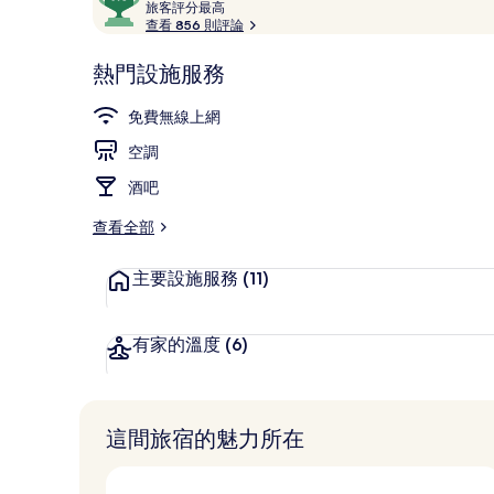
論
旅
分，
旅客評分最高
客
查看 856 則評論
滿
評
分
分
熱門設施服務
10，
外觀
最
深
高
免費無線上網
受
空調
旅
客
酒吧
喜
愛
查看全部
主要設施服務
(11)
有家的溫度
(6)
這間旅宿的魅力所在