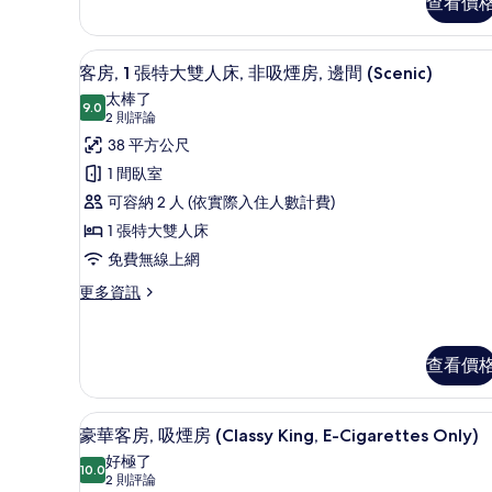
查看價
雙
(Essential
床
Hollywood)
房,
羽絨被、客房內保險箱、遮光布
顯
的
非
7
客房, 1 張特大雙人床, 非吸煙房, 邊間 (Scenic)
吸
示
所
太棒了
煙
9.0
9.0 分，滿分 10 分
客
(2
有
2 則評論
房
則
房,
38 平方公尺
(Essential
相
評
Hollywood)
1
1 間臥室
片
的
論)
張
可容納 2 人 (依實際入住人數計費)
詳
情
特
1 張特大雙人床
大
免費無線上網
雙
更
更多資訊
多
人
客
床,
房,
查看價
非
1
張
吸
特
羽絨被、客房內保險箱、遮光布
顯
煙
大
7
豪華客房, 吸煙房 (Classy King, E-Cigarettes Only)
雙
示
房,
好極了
人
10.0
10.0 分，滿分 10 分
豪
(2
2 則評論
邊
床,