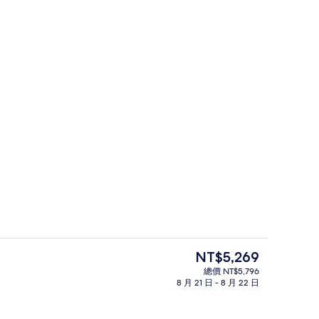
景點
目
NT$5,269
前
總價 NT$5,796
的
8 月 21 日 - 8 月 22 日
住宿內酒吧
價
格
是