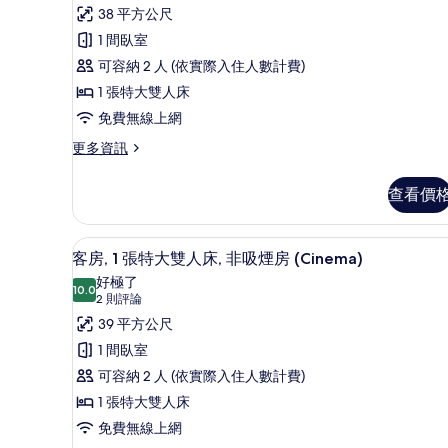
則
華
38 平方公尺
非
間
評
吸
客
1 間臥室
(Scenic)
煙
論)
房,
可容納 2 人 (依實際入住人數計費)
的
房,
邊
吸
1 張特大雙人床
所
間
煙
免費無線上網
有
(Scenic)
的
房
相
更
更多資訊
詳
多
(Classy
片
情
豪
King,
查看價
華
E-
客
房,
Cigarettes
羽絨被、客房內保險箱、遮光布
顯
8
吸
客房, 1 張特大雙人床, 非吸煙房 (Cinema)
Only)
示
煙
好極了
的
房
10.0
10.0 分，滿分 10 分
客
(2
2 則評論
(Classy
所
則
房,
39 平方公尺
King,
有
評
E-
1
1 間臥室
相
Cigarettes
論)
張
可容納 2 人 (依實際入住人數計費)
Only)
片
的
特
1 張特大雙人床
詳
大
免費無線上網
情