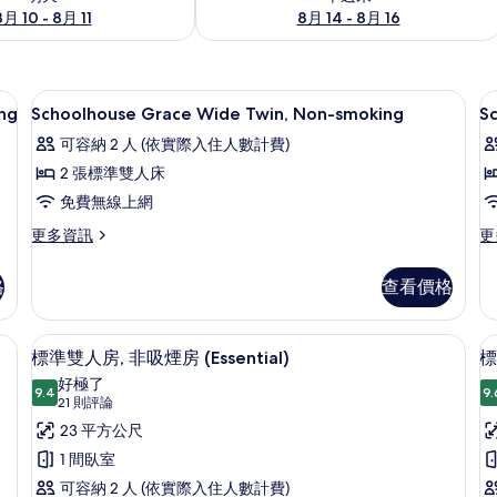
8月 10 - 8月 11
8月 14 - 8月 16
/窗簾、免費無線上網
羽絨被、客房內保險箱、遮光布/窗簾
顯
3
ng
Schoolhouse Grace Wide Twin, Non-smoking
S
示
可容納 2 人 (依實際入住人數計費)
Schoolhouse
S
2 張標準雙人床
Grace
G
免費無線上網
Wide
T
Twin,
N
更
更
更多資訊
更
多
多
Non-
s
Schoolhouse
Sc
smoking
格
查看價格
Grace
Gr
的
Wide
Tw
Twin,
N
所
t, Shower Only) | 羽絨被、客房內保險箱、遮光布/窗簾、免費無線上網
羽絨被、客房內保險箱、遮光布/窗簾
顯
7
Non-
sm
標準雙人房, 非吸煙房 (Essential)
標
有
示
smoking
的
好極了
的
9.4
詳
9.
相
9.4 分，滿分 10 分
標
(21
21 則評論
詳
情
片
則
準
23 平方公尺
情
評
雙
1 間臥室
論)
人
可容納 2 人 (依實際入住人數計費)