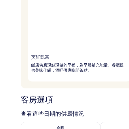
烹飪凱富
飯店供應現點現做的早餐，為早晨補充能量。餐廳提
供美味佳餚，酒吧供應晚間茶點。
客房選項
查看這些日期的供應情況
查看今晚 (8月 9 - 8月 10) 的供應情況
查看明天 (8月 1
今晚