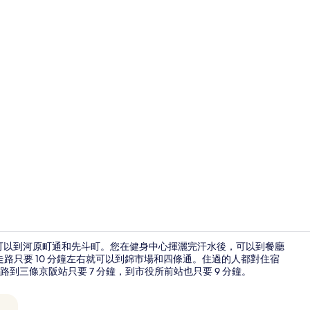
住宿影片
分鐘就可以到河原町通和先斗町。您在健身中心揮灑完汗水後，可以到餐廳
路只要 10 分鐘左右就可以到錦市場和四條通。住過的人都對住宿
三條京阪站只要 7 分鐘，到市役所前站也只要 9 分鐘。
露台/庭院