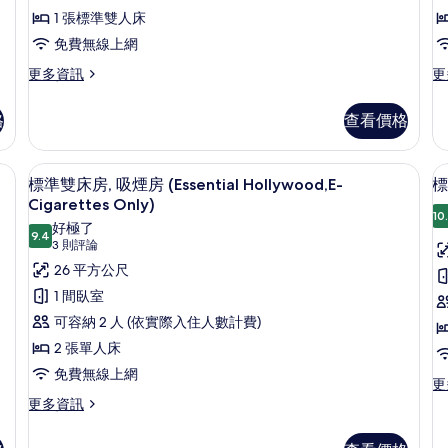
房,
1 張標準雙人床
房
非
免費無線上網
吸
更
更
更多資訊
更
多
多
煙
標
標
格
查看價格
(E
房
準
準
E-
雙
雙
(Essential)
人
人
C
/窗簾、免費無線上網
的
羽絨被、客房內保險箱、遮光布/窗簾
顯
7
房,
房,
標準雙床房, 吸煙房 (Essential Hollywood,E-
標
O
所
示
非
吸
Cigarettes Only)
吸
煙
10
有
標
好極了
煙
房
9.4
9.4 分，滿分 10 分
(3
3 則評論
相
準
房
(E
則
26 平方公尺
(Essential)
E-
片
雙
評
的
Ci
1 間臥室
床
詳
On
論)
可容納 2 人 (依實際入住人數計費)
情
的
房,
房
詳
2 張單人床
吸
情
免費無線上網
煙
更
更
多
更
更多資訊
房
標
多
(Essential
(E
準
標