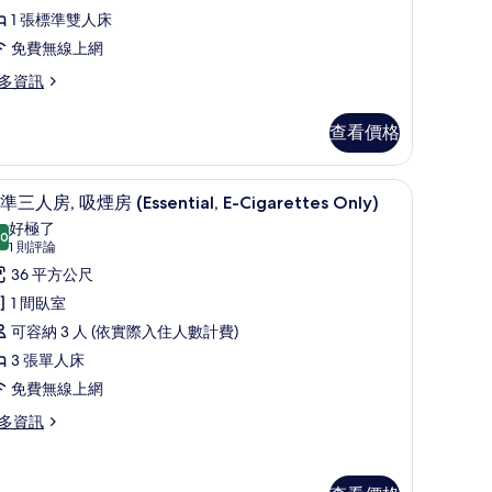
,
1 張標準雙人床
吸
免費無線上網
煙
多資訊
房
查看價格
ssential,
igarettes
、免費無線上網
羽絨被、客房內保險箱、遮光布/窗簾、免費無
顯
6
準三人房, 吸煙房 (Essential, E-Cigarettes Only)
nly)
示
好極了
的
.0
10.0 分，滿分 10 分
標
(1
1 則評論
所
則
準
36 平方公尺
ssential,
有
評
三
1 間臥室
garettes
論)
相
人
可容納 3 人 (依實際入住人數計費)
ly)
片
,
3 張單人床
吸
免費無線上網
煙
多資訊
房
ssential,