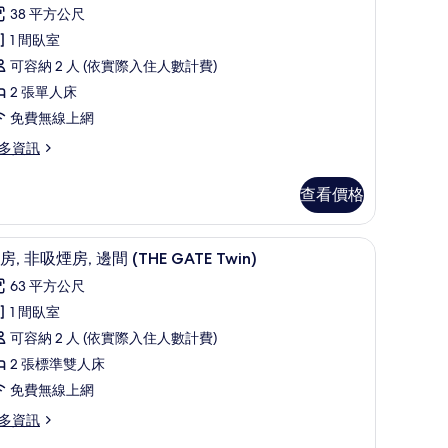
則
華
38 平方公尺
ng)
片
評
雙
1 間臥室
論)
床
可容納 2 人 (依實際入住人數計費)
,
2 張單人床
吸
免費無線上網
煙
多資訊
房
查看價格
lassy,
igarettes
、免費無線上網
套房, 非吸煙房, 邊間 (THE GATE Twin
顯
10
房, 非吸煙房, 邊間 (THE GATE Twin)
nly)
示
63 平方公尺
的
套
1 間臥室
所
,
lassy,
可容納 2 人 (依實際入住人數計費)
有
非
garettes
2 張標準雙人床
相
吸
ly)
免費無線上網
片
煙
多資訊
,