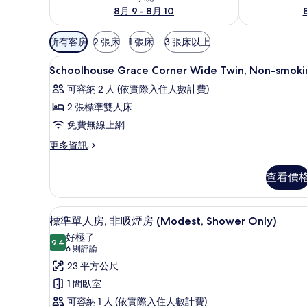
8月 9 - 8月 10
可
所有客房
2 張床
1 張床
3 張床以上
用
羽絨被、客房內保險箱、遮光布
顯
的
3
Schoolhouse Grace Corner Wide Twin, Non-smoki
示
客
可容納 2 人 (依實際入住人數計費)
房
Schoolhouse
2 張標準雙人床
篩
Grace
免費無線上網
選
Corner
條
Wide
更
更多資訊
件
多
Twin,
Schoolhouse
Non-
查看價
Grace
smoking
Corner
Wide
的
標準單人房, 非吸煙房 (Modes
顯
9
Twin,
標準單人房, 非吸煙房 (Modest, Shower Only)
所
示
Non-
好極了
有
smoking
9.4
9.4 分，滿分 10 分
標
(6
6 則評論
的
相
則
準
23 平方公尺
詳
評
片
情
單
1 間臥室
論)
人
可容納 1 人 (依實際入住人數計費)