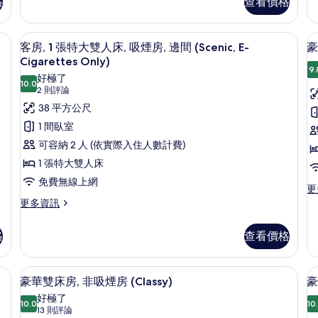
格
查看價格
Hollywood,E-
E-
三
準
人
雙
Cigarettes
C
房,
床
Only)
O
/窗簾、免費無線上網
羽絨被、客房內保險箱、遮光布/窗簾
顯
吸
7
房,
客房, 1 張特大雙人床, 吸煙房, 邊間 (Scenic, E-
豪
的
煙
示
吸
Cigarettes Only)
房
煙
9.
所
客
好極了
(E
房
10.0
10.0 分，滿分 10 分
(2
有
2 則評論
房,
E-
(Essential
則
Ci
38 平方公尺
Hollywood,E-
相
1
On
評
Cigarettes
1 間臥室
片
張
房
的
Only)
論)
可容納 2 人 (依實際入住人數計費)
詳
的
特
情
詳
1 張特大雙人床
大
情
免費無線上網
雙
更
更
多
人
更
更多資訊
豪
多
床,
(
華
客
格
查看價格
K
吸
客
房,
房,
1
煙
非
張
/窗簾、免費無線上網
羽絨被、客房內保險箱、遮光布/窗簾
顯
房,
吸
7
特
豪華雙床房, 非吸煙房 (Classy)
豪
煙
示
大
邊
好極了
房
雙
10.0
10
10.0 分，滿分 10 分
豪
(13
13 則評論
間
(C
人