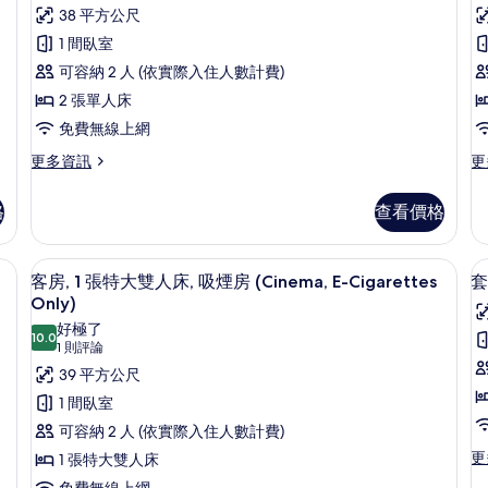
則
華
38 平方公尺
Ki
床,
(Scenic,
評
的
吸
雙
1 間臥室
E-
詳
煙
論)
Cigarettes
床
可容納 2 人 (依實際入住人數計費)
情
房,
Only)
邊
房,
2 張單人床
房
間
的
非
免費無線上網
(Scenic,
所
E-
吸
更
更
更多資訊
更
Cigarettes
有
多
多
煙
Only)
豪
豪
相
格
查看價格
(C
房
的
華
華
片
詳
E-
雙
雙
(Classy)
情
床
床
C
/窗簾、免費無線上網
的
羽絨被、客房內保險箱、遮光布/窗簾
顯
8
房,
房,
客房, 1 張特大雙人床, 吸煙房 (Cinema, E-Cigarettes
套
O
所
示
非
吸
Only)
吸
煙
有
客
好極了
煙
房
10.0
10.0 分，滿分 10 分
(1
1 則評論
相
房,
房
房
(C
則
39 平方公尺
(Classy)
E-
片
1
評
的
Ci
1 間臥室
張
詳
On
論)
可容納 2 人 (依實際入住人數計費)
情
特
的
詳
更
更
1 張特大雙人床
大
房
情
多
免費無線上網