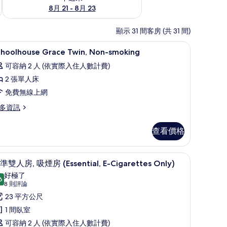
8月 21 - 8月 23
顯示 31 間客房 (共 31 間)
、免費無線上網
羽絨被、客房內保險箱、遮光布/窗簾、免費無
顯
3
choolhouse Grace Twin, Non-smoking
示
可容納 2 人 (依實際入住人數計費)
choolhouse
2 張單人床
race
免費無線上網
win,
on-
多資訊
moking
hoolhouse
的
查看價格
ace
所
in,
on-
、免費無線上網
有
羽絨被、客房內保險箱、遮光布/窗簾、免費無
顯
7
oking
準雙人房, 吸煙房 (Essential, E-Cigarettes Only)
相
示
好極了
6
片
9.6 分，滿分 10 分
標
(8
8 則評論
則
準
23 平方公尺
評
雙
1 間臥室
論)
人
可容納 2 人 (依實際入住人數計費)