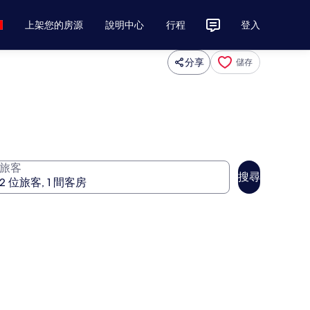
上架您的房源
說明中心
行程
登入
分享
儲存
旅客
搜尋