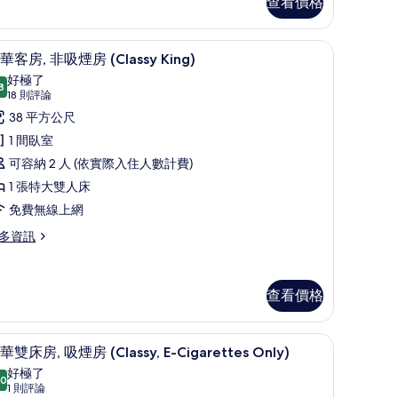
查看價格
igarettes
nly)
、免費無線上網
羽絨被、客房內保險箱、遮光布/窗簾、免費無
顯
7
華客房, 非吸煙房 (Classy King)
的
示
好極了
8
所
9.8 分，滿分 10 分
豪
(18
18 則評論
ssential,
有
則
華
38 平方公尺
評
garettes
相
客
1 間臥室
ly)
論)
片
,
可容納 2 人 (依實際入住人數計費)
非
1 張特大雙人床
吸
免費無線上網
煙
多資訊
房
Classy
查看價格
ing)
的
、免費無線上網
羽絨被、客房內保險箱、遮光布/窗簾、免費無
顯
所
7
華雙床房, 吸煙房 (Classy, E-Cigarettes Only)
示
有
好極了
.0
10.0 分，滿分 10 分
豪
(1
相
1 則評論
lassy