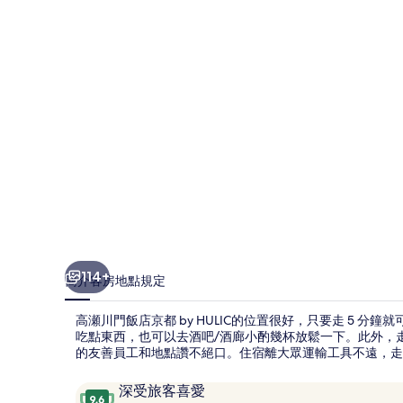
店
京
都
by
HULIC
的
相
片
集
114+
簡介
客房
地點
規定
高瀬川門飯店京都 by HULIC的位置很好，只要走 5 
吃點東西，也可以去酒吧/酒廊小酌幾杯放鬆一下。此外，走
的友善員工和地點讚不絕口。住宿離大眾運輸工具不遠，走路到
評
9.6
深受旅客喜愛