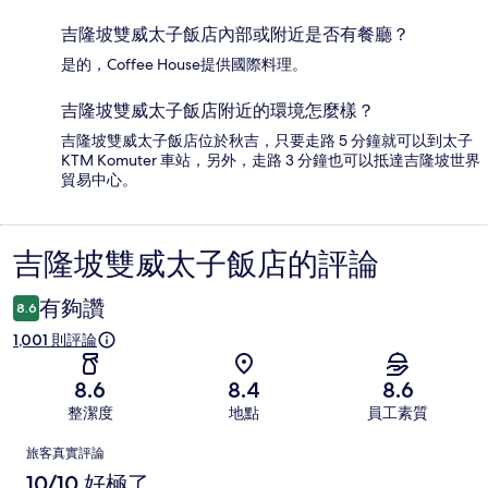
吉隆坡雙威太子飯店內部或附近是否有餐廳？
是的，Coffee House提供國際料理。
吉隆坡雙威太子飯店附近的環境怎麼樣？
吉隆坡雙威太子飯店位於秋吉，只要走路 5 分鐘就可以到太子
KTM Komuter 車站，另外，走路 3 分鐘也可以抵達吉隆坡世界
貿易中心。
吉隆坡雙威太子飯店的評論
評
論
有夠讚
8.6
1,001 則評論
8.6
8.4
8.6
整潔度
地點
員工素質
評
旅客真實評論
論
10/10 好極了