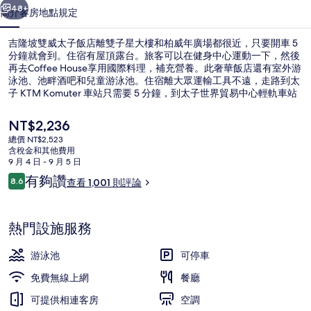
飯
48+
簡介
客房
地點
規定
店
吉隆坡雙威太子飯店離雙子星大樓和柏威年廣場都很近，只要開車 5
的
分鐘就會到。住宿有屋頂露台。旅客可以在健身中心運動一下，然後
再去Coffee House享用國際料理，補充營養。此奢華飯店還有室外游
相
泳池、池畔酒吧和兒童游泳池。住宿離大眾運輸工具不遠，走路到太
片
子 KTM Komuter 車站只需要 5 分鐘，到太子世界貿易中心輕軌車站
也只要 8 分鐘。
集
目
NT$2,236
前
總價 NT$2,523
的
含稅金和其他費用
酒廊
價
9 月 4 日 - 9 月 5 日
格
評
有夠讚
8.6
查看 1,001 則評論
是
8.6 分，滿分 10 分，
論
NT$2,236
熱門設施服務
游泳池
可停車
免費無線上網
餐廳
可提供相連客房
空調