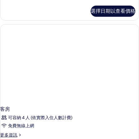
多
客
選擇日期以查看價格
房
的
詳
情
客房
可容納 4 人 (依實際入住人數計費)
免費無線上網
更
更多資訊