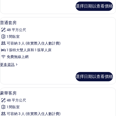
有
豪
選擇日期以查看價格
華
相
客
片
房
普通套房 | 客房內保險箱、書桌、筆電
顯
5
的
普通套房
示
詳
48 平方公尺
情
普
1 間臥室
通
可容納 3 人 (依實際入住人數計費)
套
1 張特大雙人床和 1 張單人床
房
免費無線上網
的
更
更多資訊
所
多
有
普
選擇日期以查看價格
通
相
套
片
房
豪華客房 | 客房內保險箱、書桌、筆電
顯
4
的
豪華客房
示
詳
48 平方公尺
情
豪
1 間臥室
華
可容納 3 人 (依實際入住人數計費)