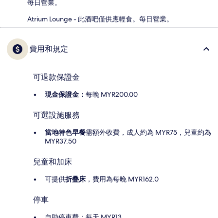
每日營業。
Atrium Lounge - 此酒吧僅供應輕食。每日營業。
費用和規定
可退款保證金
現金保證金：
每晚 MYR200.00
可選設施服務
當地特色早餐
需額外收費，成人約為 MYR75，兒童約為
MYR37.50
兒童和加床
可提供
折疊床
，費用為每晚 MYR162.0
停車
自助停車費：每天 MYR13