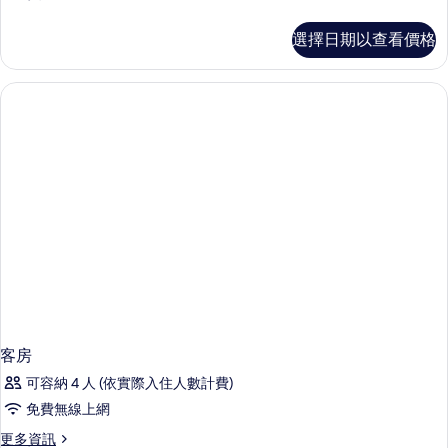
所
多
有
行
選擇日期以查看價格
政
相
套
片
房
的
詳
情
客房
可容納 4 人 (依實際入住人數計費)
免費無線上網
更
更多資訊