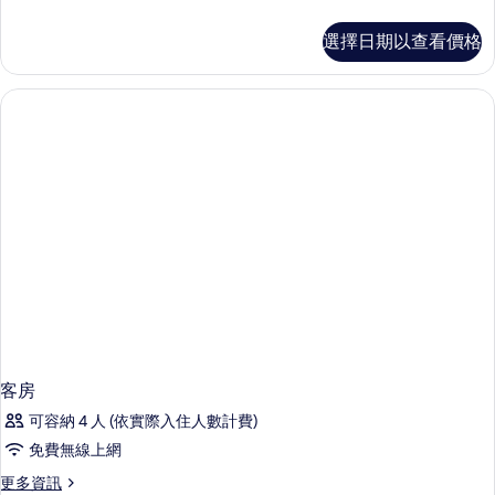
多
客
選擇日期以查看價格
房
的
詳
情
客房
可容納 4 人 (依實際入住人數計費)
免費無線上網
更
更多資訊