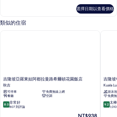
多
客
選擇日期以查看價格
房
的
詳
類似的住宿
情
吉隆坡亞羅東姑阿都拉曼路希爾頓花園飯店
吉隆坡中
吉
吉
吉隆坡亞羅東姑阿都拉曼路希爾頓花園飯店
吉隆坡
隆
隆
秋吉
Kuala L
坡
坡
可停車
免費無線上網
游泳池
亞
中
餐廳
空調
免費無
羅
央
東
萬
8.0
9.2
非常好
太棒
8.0
9.2
姑
豪
分，
分，
807 則評論
1,0
阿
雅
滿
滿
現
NT$938
都
樂
分
分