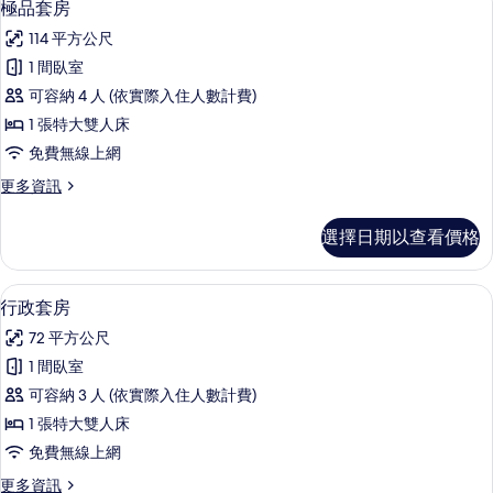
4
式
極品套房
有
示
客
相
114 平方公尺
房
極
的
片
1 間臥室
品
詳
可容納 4 人 (依實際入住人數計費)
情
套
1 張特大雙人床
房
免費無線上網
的
更
更多資訊
所
多
有
極
選擇日期以查看價格
品
相
套
片
房
行政套房 | 客房內保險箱、書桌、筆電
顯
4
的
行政套房
示
詳
72 平方公尺
情
行
1 間臥室
政
可容納 3 人 (依實際入住人數計費)
套
1 張特大雙人床
房
免費無線上網
的
更
更多資訊