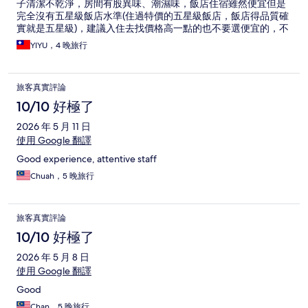
子清潔不乾淨，房間有股異味、潮濕味，飯店住宿雖然便宜但是
完全沒有五星級飯店水準(住過特價的五星級飯店，飯店得品質確
實就是五星級)，建議入住去找價格高一點的也不要選便宜的，不
要期待便宜又有五星級水準。 飯店優點:飯店旁有2個地鐵站、飯
YIYU，4 晚旅行
店樓下有商場跟超市飲食購物方便、床還算不錯好睡。
旅客真實評論
10/10 好極了
2026 年 5 月 11 日
使用 Google 翻譯
Good experience, attentive staff
Chuah，5 晚旅行
旅客真實評論
10/10 好極了
2026 年 5 月 8 日
使用 Google 翻譯
Good
Chan，5 晚旅行