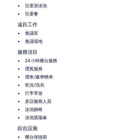
兒童游泳池
兒童餐
遠距工作
會議室
會議場地
服務項目
24 小時櫃台服務
禮賓服務
禮車/豪華轎車
乾洗/洗衣
行李寄放
多語服務人員
泳池躺椅
泳池遮陽傘
綜合設施
櫃台保險箱