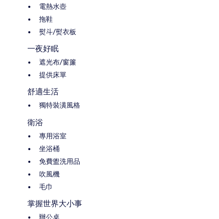
電熱水壺
拖鞋
熨斗/熨衣板
一夜好眠
遮光布/窗簾
提供床單
舒適生活
獨特裝潢風格
衛浴
專用浴室
坐浴桶
免費盥洗用品
吹風機
毛巾
掌握世界大小事
辦公桌