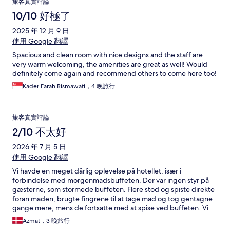
旅客真實評論
10/10 好極了
2025 年 12 月 9 日
使用 Google 翻譯
Spacious and clean room with nice designs and the staff are
very warm welcoming, the amenities are great as well! Would
definitely come again and recommend others to come here too!
Kader Farah Rismawati，4 晚旅行
旅客真實評論
2/10 不太好
2026 年 7 月 5 日
使用 Google 翻譯
Vi havde en meget dårlig oplevelse på hotellet, især i
forbindelse med morgenmadsbuffeten. Der var ingen styr på
gæsterne, som stormede buffeten. Flere stod og spiste direkte
foran maden, brugte fingrene til at tage mad og tog gentagne
gange mere, mens de fortsatte med at spise ved buffeten. Vi
oplevede også, at nogle gæster smagte på maden, før de tog
Azmat，3 晚旅行
mere. Det virkede meget uhygiejnisk og uacceptabelt.