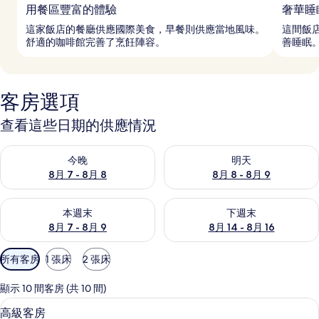
用餐區豐富的體驗
奢華睡
這家飯店的餐廳供應國際美食，早餐則供應當地風味。
這間飯
舒適的咖啡館完善了烹飪陣容。
善睡眠。
客房選項
查看這些日期的供應情況
查看今晚 (8月 7 - 8月 8) 的供應情況
查看明天 (8月 8 - 8月 9) 的
今晚
明天
8月 7 - 8月 8
8月 8 - 8月 9
查看本週末 (8月 7 - 8月 9) 的供應情況
查看下週末 (8月 14 - 8月 16)
本週末
下週末
8月 7 - 8月 9
8月 14 - 8月 16
可
所有客房
1 張床
2 張床
用
的
顯示 10 間客房 (共 10 間)
客
客房內保險箱、書桌、筆電工作空間、
顯
4
高級客房
房