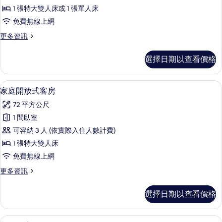
客
1 張特大雙人床或 1 張單人床
房
免費無線上網
的
更
更多資訊
所
多
有
豪
選擇日期以查看價格
華
相
客
片
房
家庭開放式客房 | 客房內保險箱、書
顯
5
的
家庭開放式客房
示
詳
72 平方公尺
情
家
1 間臥室
庭
可容納 3 人 (依實際入住人數計費)
開
1 張特大雙人床
放
免費無線上網
式
更
更多資訊
客
多
房
家
選擇日期以查看價格
庭
的
開
所
放
極品套房 | 客房內保險箱、書桌、筆電
顯