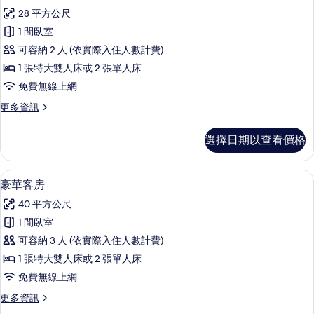
示
篩
28 平方公尺
高
選
1 間臥室
級
條
可容納 2 人 (依實際入住人數計費)
客
件
1 張特大雙人床或 2 張單人床
房
免費無線上網
的
更
更多資訊
所
多
有
高
選擇日期以查看價格
級
相
客
片
房
豪華客房 | 客房內保險箱、書桌、筆電
顯
4
的
豪華客房
示
詳
40 平方公尺
情
豪
1 間臥室
華
可容納 3 人 (依實際入住人數計費)
客
1 張特大雙人床或 2 張單人床
房
免費無線上網
的
更
更多資訊
所
多