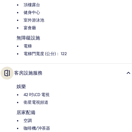
頂樓露台
健身中心
室外游泳池
宴會廳
無障礙設施
電梯
電梯門寬度 (公分)： 122
客房設施服務
娛樂
42 吋LCD 電視
衛星電視頻道
居家配備
空調
咖啡機/沖茶器