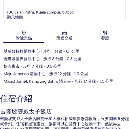
100 Jalan Putra, Kuala Lumpur, 50350
顯示地圖
地圖
附近景點
附近交通
餐廳
雙威普特拉購物中心
- 步行 1 分鐘
- 0.1 公里
吉隆坡世界貿易中心
- 步行 3 分鐘
- 0.3 公里
秋吉夜市
- 步行 7 分鐘
- 0.6 公里
Maju Junction 購物中心
- 步行 12 分鐘
- 1.0 公里
Masjid Jamek Kampung Bahru 清真寺
- 步行 17 分鐘
- 1.5 公里
住宿介紹
吉隆坡雙威太子飯店
吉隆坡雙威太子飯店離雙子星大樓和柏威年廣場都很近，只要開車 5 分鐘
就會到。住宿有屋頂露台。旅客可以在健身中心運動一下，然後再去
Coffee House享用國際料理，補充營養。此奢華飯店還有室外游泳池、