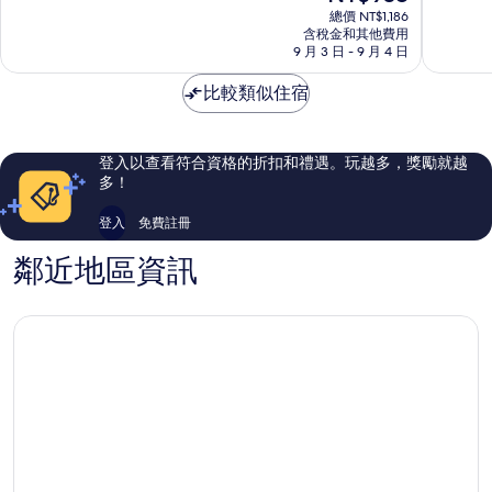
在
拉
軒
10
10
總價 NT$1,186
價
曼
含稅金和其他費用
飯
分，
分，
格
9 月 3 日 - 9 月 4 日
路
店
非
太
為
希
Kuala
常
棒
NT$938
比較類似住宿
爾
Lumpur
好，
了，
頓
807
1,010
花
則
則
園
評
評
登入以查看符合資格的折扣和禮遇。玩越多，獎勵就越
飯
論
論
多！
店
秋
登入
免費註冊
吉
鄰近地區資訊