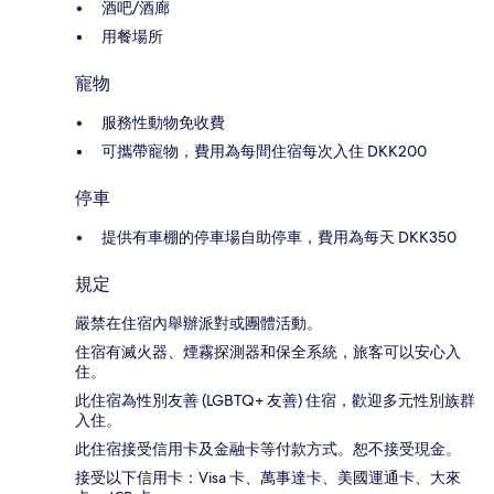
酒吧/酒廊
用餐場所
寵物
服務性動物免收費
可攜帶寵物，費用為每間住宿每次入住 DKK200
停車
提供有車棚的停車場自助停車，費用為每天 DKK350
規定
嚴禁在住宿內舉辦派對或團體活動。
住宿有滅火器、煙霧探測器和保全系統，旅客可以安心入
住。
此住宿為性別友善 (LGBTQ+ 友善) 住宿，歡迎多元性別族群
入住。
此住宿接受信用卡及金融卡等付款方式。恕不接受現金。
接受以下信用卡：Visa 卡、萬事達卡、美國運通卡、大來