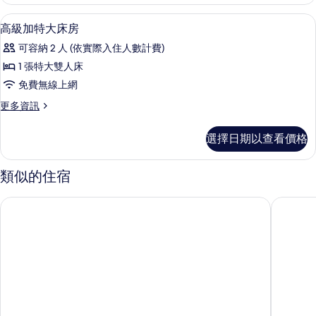
套
片
房
客房內保險箱、筆電工作空間、隔音、
顯
3
的
高級加特大床房
示
詳
可容納 2 人 (依實際入住人數計費)
情
高
1 張特大雙人床
級
免費無線上網
加
更
更多資訊
特
多
大
高
選擇日期以查看價格
級
床
加
房
特
類似的住宿
大
的
床
斯堪迪克光譜飯店
帝國飯店
所
房
的
有
詳
相
情
片