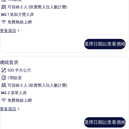
準
床
所
可容納 2 人 (依實際入住人數計費)
(Top
客
有
Floor)
1 張加大雙人床
房
相
的
免費無線上網
詳
的
片
情
更
更多資訊
所
多
有
標
選擇日期以查看價格
準
相
客
片
房
總統套房 | 客房內保險箱、筆電工作空
顯
6
的
總統套房
示
詳
100 平方公尺
情
總
1 間臥室
統
可容納 2 人 (依實際入住人數計費)
套
2 張單人床
房
免費無線上網
的
更
更多資訊
所
多
有
總
選擇日期以查看價格
統
相