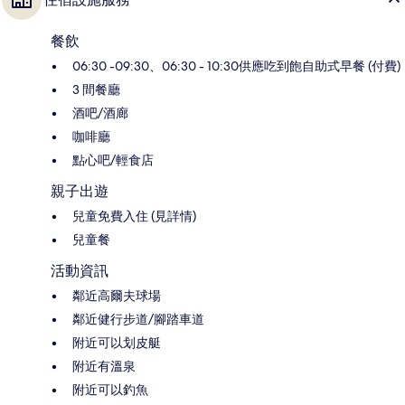
餐飲
06:30 -09:30、06:30 - 10:30供應吃到飽自助式早餐 (付費)
3 間餐廳
酒吧/酒廊
咖啡廳
點心吧/輕食店
親子出遊
兒童免費入住 (見詳情)
兒童餐
活動資訊
鄰近高爾夫球場
鄰近健行步道/腳踏車道
附近可以划皮艇
附近有溫泉
附近可以釣魚