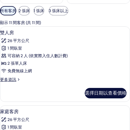
可
所有客房
2 張床
1 張床
3 張床以上
用
的
顯示 11 間客房 (共 11 間)
客
雙人房 | 客房內保險箱、筆電工作空間
顯
8
雙人房
房
示
篩
26 平方公尺
雙
選
1 間臥室
人
條
可容納 2 人 (依實際入住人數計費)
房
件
2 張單人床
的
免費無線上網
所
更
更多資訊
有
多
相
雙
選擇日期以查看價格
人
片
房
的
家庭客房 | 客房內保險箱、筆電工作空
顯
5
詳
家庭客房
示
情
26 平方公尺
家
1 間臥室