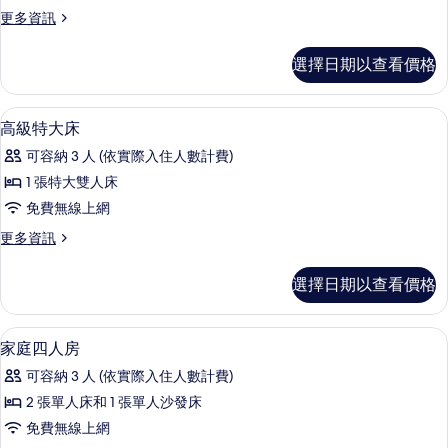
的
更
更多資訊
所
多
有
普
選擇日期以查看價格
通
相
套
片
房
客房內保險箱、筆電工作空間、隔音、
顯
7
的
高級特大床
示
詳
可容納 3 人 (依實際入住人數計費)
情
高
1 張特大雙人床
級
免費無線上網
特
更
更多資訊
大
多
床
高
選擇日期以查看價格
級
的
特
所
大
客房內保險箱、筆電工作空間、隔音、
顯
3
床
家庭四人房
有
示
的
相
可容納 3 人 (依實際入住人數計費)
詳
家
情
片
2 張單人床和 1 張單人沙發床
庭
免費無線上網
四