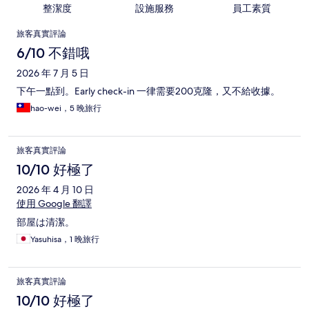
整潔度
設施服務
員工素質
評
旅客真實評論
論
6/10 不錯哦
2026 年 7 月 5 日
下午一點到。Early check-in 一律需要200克隆，又不給收據。
hao-wei，5 晚旅行
旅客真實評論
10/10 好極了
2026 年 4 月 10 日
使用 Google 翻譯
部屋は清潔。
Yasuhisa，1 晚旅行
旅客真實評論
10/10 好極了