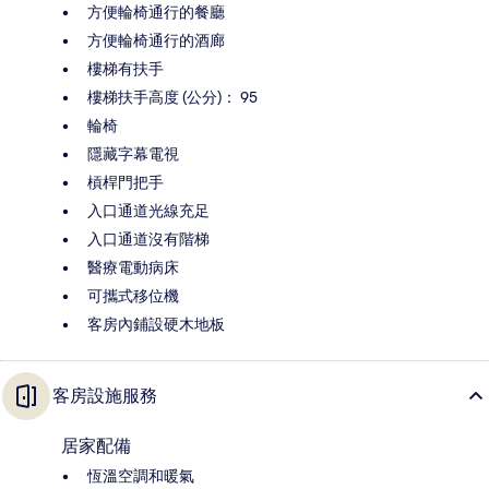
方便輪椅通行的餐廳
方便輪椅通行的酒廊
樓梯有扶手
樓梯扶手高度 (公分)： 95
輪椅
隱藏字幕電視
槓桿門把手
入口通道光線充足
入口通道沒有階梯
醫療電動病床
可攜式移位機
客房內鋪設硬木地板
客房設施服務
居家配備
恆溫空調和暖氣