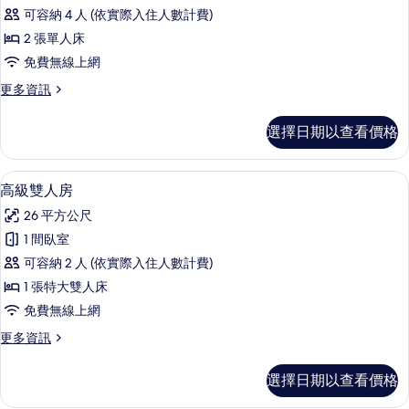
庭
可容納 4 人 (依實際入住人數計費)
客
2 張單人床
房
免費無線上網
的
更
更多資訊
所
多
有
家
選擇日期以查看價格
庭
相
客
片
房
客房內保險箱、筆電工作空間、隔音、
顯
7
的
高級雙人房
示
詳
26 平方公尺
情
高
1 間臥室
級
可容納 2 人 (依實際入住人數計費)
雙
1 張特大雙人床
人
免費無線上網
房
更
更多資訊
的
多
所
高
選擇日期以查看價格
級
有
雙