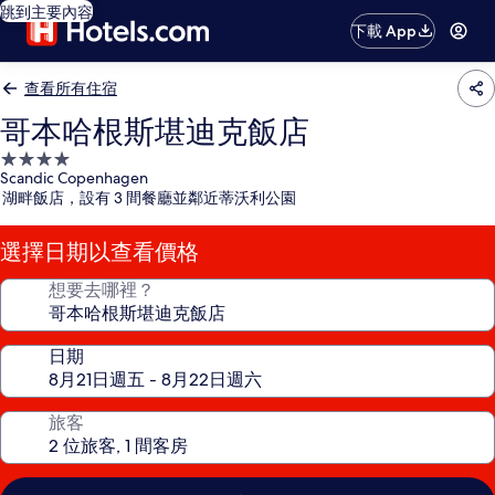
跳到主要內容
下載 App
查看所有住宿
哥本哈根斯堪迪克飯店
4.0
Scandic Copenhagen
星
湖畔飯店，設有 3 間餐廳並鄰近蒂沃利公園
級
住
選擇日期以查看價格
宿
想要去哪裡？
日期
旅客