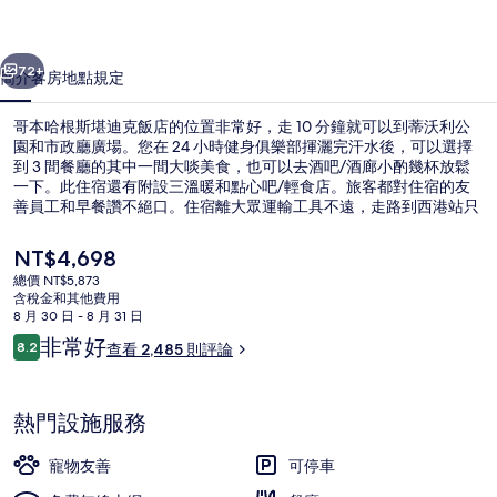
迪
一個
下一個
克
72+
簡介
客房
地點
規定
飯
哥本哈根斯堪迪克飯店的位置非常好，走 10 分鐘就可以到蒂沃利公
店
園和市政廳廣場。您在 24 小時健身俱樂部揮灑完汗水後，可以選擇
到 3 間餐廳的其中一間大啖美食，也可以去酒吧/酒廊小酌幾杯放鬆
的
一下。此住宿還有附設三溫暖和點心吧/輕食店。旅客都對住宿的友
相
善員工和早餐讚不絕口。住宿離大眾運輸工具不遠，走路到西港站只
要 4 分鐘，到市政廳廣場站也只要 10 分鐘。
片
目
NT$4,698
前
集
總價 NT$5,873
的
含稅金和其他費用
住宿內酒吧
價
8 月 30 日 - 8 月 31 日
格
評
非常好
8.2
查看 2,485 則評論
是
8.2 分，滿分 10 分，
論
NT$4,698
熱門設施服務
寵物友善
可停車