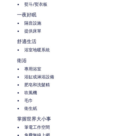
熨斗/熨衣板
一夜好眠
隔音設施
提供床單
舒適生活
浴室地暖系統
衛浴
專用浴室
浴缸或淋浴設備
肥皂和洗髮精
吹風機
毛巾
衛生紙
掌握世界大小事
筆電工作空間
免費無線上網