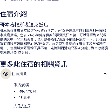
住宿介紹
哥本哈根斯堪迪克飯店
哥本哈根斯堪迪克飯店的位置非常好，走 10 分鐘就可以到蒂沃利公園和
市政廳廣場。您在 24 小時健身俱樂部揮灑完汗水後，可以選擇到 3 間餐
廳的其中一間大啖美食，也可以去酒吧/酒廊小酌幾杯放鬆一下。此住宿
還有附設三溫暖和點心吧/輕食店。旅客都對住宿的友善員工和早餐讚不
絕口。住宿離大眾運輸工具不遠，走路到西港站只要 4 分鐘，到市政廳廣
場站也只要 10 分鐘。
更多此住宿的相關資訊
住宿摘要
飯店規模
486 間客房
18 層樓
入住/退房