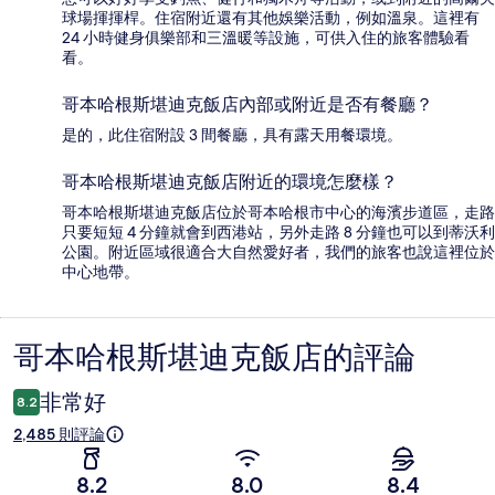
球場揮揮桿。住宿附近還有其他娛樂活動，例如溫泉。這裡有
24 小時健身俱樂部和三溫暖等設施，可供入住的旅客體驗看
看。
哥本哈根斯堪迪克飯店內部或附近是否有餐廳？
是的，此住宿附設 3 間餐廳，具有露天用餐環境。
哥本哈根斯堪迪克飯店附近的環境怎麼樣？
哥本哈根斯堪迪克飯店位於哥本哈根市中心的海濱步道區，走路
只要短短 4 分鐘就會到西港站，另外走路 8 分鐘也可以到蒂沃利
公園。附近區域很適合大自然愛好者，我們的旅客也說這裡位於
中心地帶。
哥本哈根斯堪迪克飯店的評論
評
論
非常好
8.2
2,485 則評論
8.2
8.0
8.4