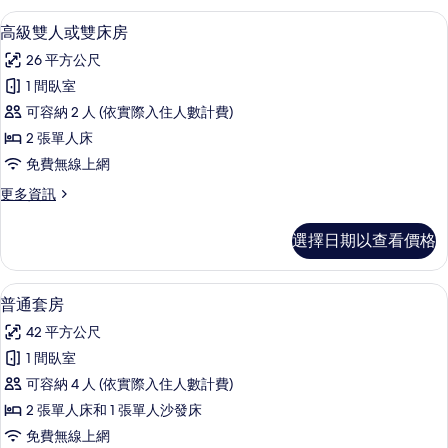
相
人
客房內保險箱、筆電工作空間、隔音、
顯
7
房
高級雙人或雙床房
片
示
的
26 平方公尺
詳
高
情
1 間臥室
級
可容納 2 人 (依實際入住人數計費)
雙
2 張單人床
人
免費無線上網
或
更
更多資訊
雙
多
床
高
選擇日期以查看價格
級
房
雙
的
人
客房內保險箱、筆電工作空間、隔音、
顯
13
或
普通套房
所
示
雙
有
42 平方公尺
床
普
房
相
1 間臥室
通
的
片
可容納 4 人 (依實際入住人數計費)
詳
套
情
2 張單人床和 1 張單人沙發床
房
免費無線上網