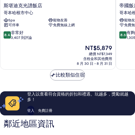
斯
帝
斯堪迪克光譜飯店
帝國飯
堪
國
哥本哈根市中心
哥本哈
迪
飯
Spa
寵物友善
寵物友
克
店
可停車
免費無線上網
免費無
光
哥
譜
本
8.4
8.6
非常好
有夠
8.4
8.6
飯
哈
分，
分，
3,407 則評論
1,3
店
根
滿
滿
現
NT$5,879
哥
市
分
分
在
本
中
10
10
總價 NT$7,349
價
哈
含稅金和其他費用
心
分，
分，
格
8 月 30 日 - 8 月 31 日
根
非
有
為
市
常
夠
NT$5,879
比較類似住宿
中
好，
讚，
心
3,407
1,305
則
則
評
評
登入以查看符合資格的折扣和禮遇。玩越多，獎勵就越
論
論
多！
登入
免費註冊
鄰近地區資訊