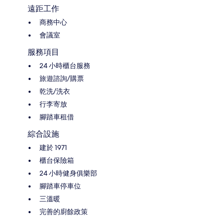
遠距工作
商務中心
會議室
服務項目
24 小時櫃台服務
旅遊諮詢/購票
乾洗/洗衣
行李寄放
腳踏車租借
綜合設施
建於 1971
櫃台保險箱
24 小時健身俱樂部
腳踏車停車位
三溫暖
完善的廚餘政策