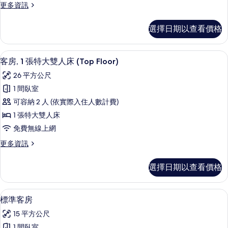
更
更多資訊
人
多
房
家
選擇日期以查看價格
庭
的
四
所
人
客房, 1 張特大雙人床 (Top Floor
顯
6
房
客房, 1 張特大雙人床 (Top Floor)
有
示
的
相
26 平方公尺
詳
客
情
片
1 間臥室
房,
可容納 2 人 (依實際入住人數計費)
1
1 張特大雙人床
張
免費無線上網
特
更
更多資訊
大
多
雙
客
選擇日期以查看價格
房,
人
1
床
張
標準客房 | 客房內保險箱、筆電工作空
顯
8
特
(Top
標準客房
示
大
Floor)
15 平方公尺
雙
標
的
人
1 間臥室