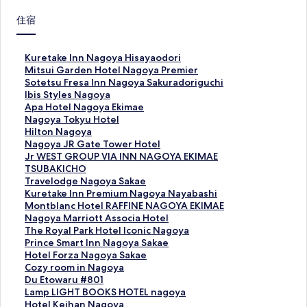
住宿
K
Kuretake Inn Nagoya Hisayaodori
u
M
Mitsui Garden Hotel Nagoya Premier
r
i
S
Sotetsu Fresa Inn Nagoya Sakuradoriguchi
e
t
o
I
Ibis Styles Nagoya
t
s
t
b
A
Apa Hotel Nagoya Ekimae
a
u
e
i
p
N
Nagoya Tokyu Hotel
k
i
t
s
a
a
H
Hilton Nagoya
e
G
s
S
H
g
i
N
Nagoya JR Gate Tower Hotel
I
a
u
t
o
o
l
a
J
Jr WEST GROUP VIA INN NAGOYA EKIMAE
n
r
F
y
t
y
t
g
r
TSUBAKICHO
n
d
r
l
e
a
o
o
W
T
Travelodge Nagoya Sakae
N
e
e
e
l
T
n
y
E
r
K
Kuretake Inn Premium Nagoya Nayabashi
a
n
s
s
N
o
N
a
S
a
u
M
Montblanc Hotel RAFFINE NAGOYA EKIMAE
g
H
a
N
a
k
a
J
T
v
r
o
N
Nagoya Marriott Associa Hotel
o
o
I
a
g
y
g
R
G
e
e
n
a
T
The Royal Park Hotel Iconic Nagoya
y
t
n
g
o
u
o
G
R
l
t
t
g
h
P
Prince Smart Inn Nagoya Sakae
a
e
n
o
y
H
y
a
O
o
a
b
o
e
r
H
Hotel Forza Nagoya Sakae
H
l
N
y
a
o
a
t
U
d
k
l
y
R
i
o
C
Cozy room in Nagoya
i
N
a
a
E
t
的
e
P
g
e
a
a
o
n
t
o
D
Du Etowaru #801
s
a
g
的
k
e
連
T
V
e
I
n
M
y
c
e
z
u
L
Lamp LIGHT BOOKS HOTEL nagoya
a
g
o
連
i
l
結
o
I
N
n
c
a
a
e
l
y
E
a
H
Hotel Keihan Nagoya