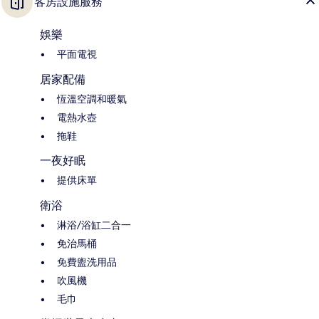
客房設施服務
娛樂
平面電視
居家配備
恆溫空調和暖氣
電熱水壺
拖鞋
一夜好眠
提供床單
衛浴
淋浴/浴缸二合一
免治馬桶
免費盥洗用品
吹風機
毛巾