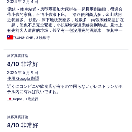
2024 年 2 月 4 日
優點: - 離車站近 - 房型兩張加大床拼在一起且兩側靠牆，很適合
帶小孩的家庭，不怕小孩滾下床。 - 沿路便利商店多，金山站附
近餐廳多。 缺點: - 床下地板灰塵多，垃圾多，兩張床雖然是拚在
一起，但也不是完全緊密，小孩腳會穿過床縫碰到地板。且地上
有先前客人遺留的垃圾，甚至有一包沒用完的濕紙巾，在其中一
天清掃人員可能發現以為是我們掉下去的，幫我們放在床頭，但
TSUNG-CHE，3 晚旅行
那並不是我們的東西。而且其他掉落在床底的東西也仍然沒有完
全清理完畢。 - 房間提供的小茶桌會搖晃，不敢放水杯在上面，
怕一碰到就倒了。 - 第一天check in的時候，浴室的兩個杯子，上
旅客真實評論
面有蓋子，但其中一杯裡面有水，不知道是清掃人員裝的還是先
前客人遺留的。 - 吹風機的脖子很鬆，無法順利使用，拿著吹風
8/10 非常好
機到一樓櫃台詢問能否更換，回答是沒有其他可更換。 - 房間內
2026 年 5 月 9 日
椅子的椅墊也是脫落的，看上面有螺絲孔，所以並不是原本就設
計成可移除的，沒坐好會摔倒。 - 床單跟被子有點粗糙，躺起來
使用 Google 翻譯
覺得有點癢。
近くにコンビニや飲食店が有るので困らないがレストランがホ
テル内に有れば良いですね。
Kejiro，1 晚旅行
旅客真實評論
8/10 非常好