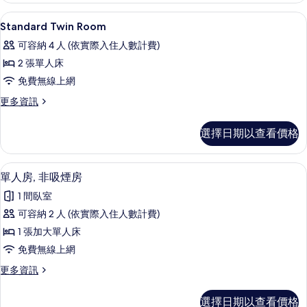
相
的
書桌、免費無線上網、床單
顯
片
1
詳
Standard Twin Room
示
情
可容納 4 人 (依實際入住人數計費)
Standard
2 張單人床
Twin
免費無線上網
Room
的
更
更多資訊
多
所
Standard
選擇日期以查看價格
有
Twin
Room
相
的
書桌、免費無線上網、床單
顯
片
8
詳
單人房, 非吸煙房
示
情
1 間臥室
單
可容納 2 人 (依實際入住人數計費)
人
1 張加大單人床
房,
免費無線上網
非
更
更多資訊
吸
多
煙
單
選擇日期以查看價格
人