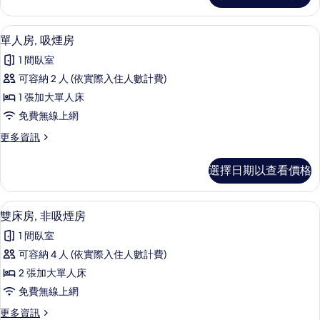
房
房,
的
非
書桌、免費無線上網、床單
顯
8
吸
單人房, 吸煙房
所
示
煙
有
1 間臥室
房
單
的
相
可容納 2 人 (依實際入住人數計費)
人
詳
片
1 張加大單人床
情
房,
免費無線上網
吸
更
更多資訊
煙
多
房
單
選擇日期以查看價格
人
的
房,
所
吸
書桌、免費無線上網、床單
顯
8
煙
雙床房, 非吸煙房
有
示
房
相
1 間臥室
的
雙
詳
片
可容納 4 人 (依實際入住人數計費)
床
情
2 張加大單人床
房,
免費無線上網
非
更
更多資訊