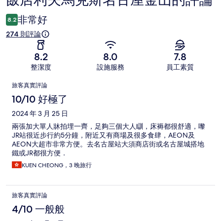
飯店利夫馬克斯名古屋金山的評論
論
非常好
8.2
274 則評論
8.2
8.0
7.8
整潔度
設施服務
員工素質
評
旅客真實評論
論
10/10 好極了
2024 年 3 月 25 日
兩張加大單人牀拍埋一齊，足夠三個大人瞓，床褥都很舒適，嚟
JR站很近步行約5分鐘，附近又有商場及很多食肆，AEON及
AEON大超市非常方便。去名古屋站大須商店街或名古屋城搭地
鐵或JR都很方便．
KUEN CHEONG，3 晚旅行
旅客真實評論
4/10 一般般