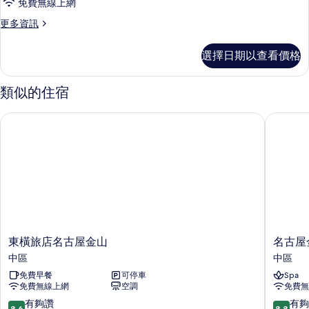
免費無線上網
非
更
更多資訊
吸
多
煙
單
選擇日期以查看價格
人
房
房,
(Dog
非
類似的住宿
吸
Friendly)
煙
的
東橫旅店名古屋金山
名古屋金
房
所
(Dog
Friendly)
有
的
相
詳
情
片
東
名
東橫旅店名古屋金山
名古屋
橫
古
中區
中區
旅
屋
免費早餐
可停車
Spa
店
金
免費無線上網
空調
免費無
名
山
古
飯
8.6
8.8
有夠讚
有夠
8.6
8.8