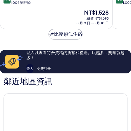
屋
店
分，
分，
1,004 則評論
1,0
金
中
滿
滿
現
NT$1,528
山
區
分
分
在
中
10
10
總價 NT$1,693
價
區
8 月 9 日 - 8 月 10 日
分，
分，
格
有
有
為
比較類似住宿
夠
夠
NT$1,528
讚，
讚，
1,004
1,006
則
則
登入以查看符合資格的折扣和禮遇。玩越多，獎勵就越
評
評
多！
論
論
登入
免費註冊
鄰近地區資訊