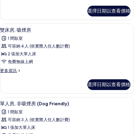
吸
多
煙
雙
選擇日期以查看價格
床
房
房,
的
非
書桌、免費無線上網、床單
顯
8
吸
雙床房, 吸煙房
所
示
煙
有
1 間臥室
房
雙
的
相
可容納 4 人 (依實際入住人數計費)
床
詳
片
2 張加大單人床
情
房,
免費無線上網
吸
更
更多資訊
煙
多
房
雙
選擇日期以查看價格
床
的
房,
所
吸
書桌、免費無線上網、床單
顯
8
煙
單人房, 非吸煙房 (Dog Friendly)
有
示
房
相
1 間臥室
的
單
詳
片
可容納 3 人 (依實際入住人數計費)
人
情
1 張加大單人床
房,