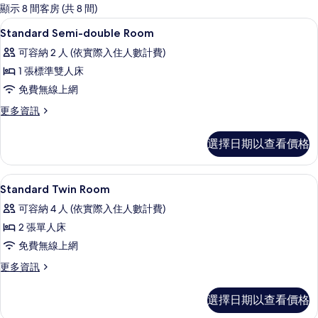
的
顯示 8 間客房 (共 8 間)
客
書桌、免費無線上網、床單
顯
1
Standard Semi-double Room
房
示
篩
可容納 2 人 (依實際入住人數計費)
Standard
選
1 張標準雙人床
Semi-
條
免費無線上網
double
件
Room
更
更多資訊
多
的
Standard
選擇日期以查看價格
所
Semi-
double
有
Room
書桌、免費無線上網、床單
顯
相
1
的
Standard Twin Room
示
詳
片
可容納 4 人 (依實際入住人數計費)
情
Standard
2 張單人床
Twin
免費無線上網
Room
的
更
更多資訊
多
所
Standard
選擇日期以查看價格
有
Twin
Room