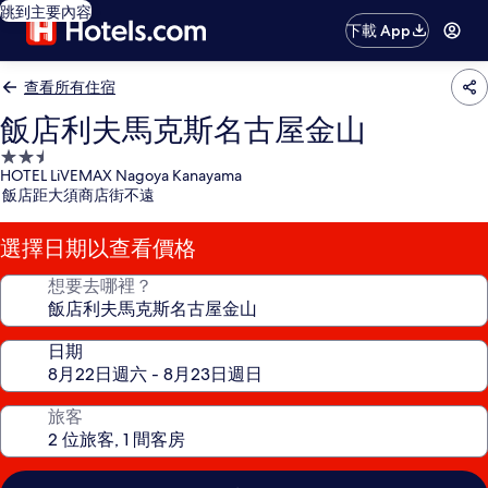
跳到主要內容
下載 App
查看所有住宿
飯店利夫馬克斯名古屋金山
2.5
HOTEL LiVEMAX Nagoya Kanayama
星
飯店距大須商店街不遠
級
住
選擇日期以查看價格
宿
想要去哪裡？
日期
旅客