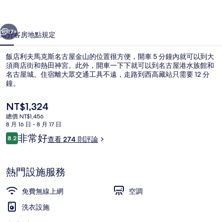
斯
一個
下一個
名
17+
簡介
客房
地點
規定
古
飯店利夫馬克斯名古屋金山的位置很方便，開車 5 分鐘內就可以到大
屋
須商店街和熱田神宮。此外，開車一下下就可以到名古屋港水族館和
名古屋城。住宿離大眾交通工具不遠，走路到西高藏站只需要 12 分
金
鐘。
山
目
NT$1,324
的
前
總價 NT$1,456
的
相
8 月 16 日 - 8 月 17 日
價
評
非常好
8.2
住宿正面
片
查看 274 則評論
格
8.2 分，滿分 10 分，
論
是
集
NT$1,324
熱門設施服務
免費無線上網
空調
洗衣設施