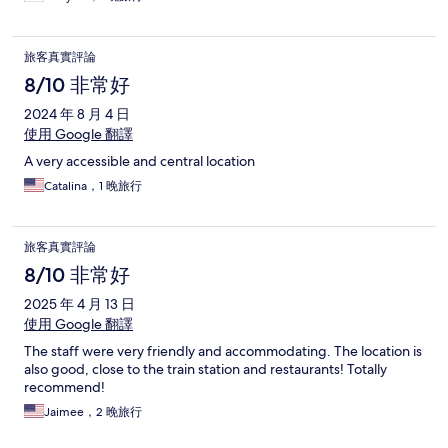
旅客真實評論
8/10 非常好
2024 年 8 月 4 日
使用 Google 翻譯
A very accessible and central location
Catalina，1 晚旅行
旅客真實評論
8/10 非常好
2025 年 4 月 13 日
使用 Google 翻譯
The staff were very friendly and accommodating. The location is
also good, close to the train station and restaurants! Totally
recommend!
Jaimee，2 晚旅行