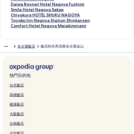
y
o
y
結
m
的
w
A
a
n
H
r
l
S
F
r
t
m
o
D
Daiwa Roynet Hotel Nagoya Fushimi
a
y
a
a
連
e
I
g
P
o
r
P
m
o
o
o
p
t
a
S
Smile Hotel Nagoya Sakae
o
a
S
e
結
r
N
o
r
t
i
a
a
r
o
w
L
e
i
m
C
Chiyokura HOTEL SHUKU NAGOYA
d
P
a
的
H
N
y
e
e
o
r
r
z
m
a
I
l
w
i
h
T
Toyoko Inn Nagoya Station Shinkansen
o
r
k
連
o
N
a
m
l
t
k
t
a
i
r
G
K
a
l
i
o
C
Comfort Hotel Nagoya Meiekiminami
r
e
u
結
t
A
S
i
R
t
H
I
N
n
u
H
e
R
e
y
y
o
i
m
r
e
G
a
u
A
A
o
n
a
N
#
T
i
o
H
o
o
m
的
i
a
l
O
k
m
F
s
t
n
g
a
8
B
h
y
o
k
k
f
名古屋飯店
飯店利夫馬克斯名古屋金山
連
e
d
的
Y
a
N
F
s
e
N
o
g
0
O
a
n
t
u
o
o
結
r
o
連
A
e
a
I
o
l
a
y
o
1
O
n
e
e
r
I
r
的
r
結
E
的
g
N
c
I
g
a
y
的
K
N
t
l
a
n
t
連
i
K
連
o
E
i
c
o
S
a
連
S
a
H
N
H
n
H
結
g
I
結
y
N
a
o
y
a
的
結
H
g
o
a
O
N
o
u
M
a
A
H
n
a
k
連
O
o
t
g
T
a
t
熱門目的地
c
A
N
G
o
i
S
a
結
T
y
e
o
E
g
e
h
E
a
O
t
c
a
e
E
a
l
y
L
o
l
台北飯店
i
T
y
Y
e
N
k
的
L
的
N
a
S
y
N
高雄飯店
的
S
a
A
l
a
a
連
n
連
a
S
H
a
a
連
U
b
E
的
g
e
結
a
結
g
a
U
S
g
礁溪飯店
結
B
a
K
連
o
的
g
o
k
K
t
o
A
s
I
結
y
連
o
y
a
U
a
y
大阪飯店
K
h
M
a
結
y
a
e
N
t
a
I
i
A
的
a
F
的
A
i
M
台南飯店
C
的
E
連
的
u
連
G
o
e
H
連
的
結
連
s
結
O
n
i
台中飯店