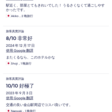
駅近く、部屋とてもきれいでした！ うるさくなくて過ごしやす
かったです。
Akiko，2 晚旅行
旅客真實評論
8/10 非常好
2024 年 12 月 17 日
使用 Google 翻譯
またくるなら、このホテルかな
Shoji，1 晚旅行
旅客真實評論
10/10 好極了
2023 年 9 月 3 日
使用 Google 翻譯
交通の良い金山駅周辺でコスパ良いです。
Naoyuki，1 晚旅行