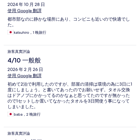
2024 年 10 月 28 日
使用 Google 翻譯
都市部なのに静かな場所にあり、コンビニも近いので快適でし
た。
katsuhiro，1 晚旅行
旅客真實評論
4/10 一般般
2026 年 2 月 26 日
使用 Google 翻譯
初めて2泊で利用したのですが、部屋の清掃は環境の為に3日に1
度にしましょう。と書いてあったのでお願いせず。タオル交換
はドアノブにかかってるのかなぁと思ってたのですが無かった
ので1セットしか置いてなかったタオルを3日間使う事になって
しまいました。
baba，2 晚旅行
旅客真實評論