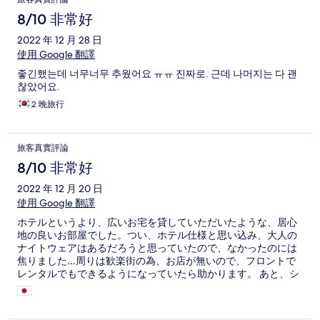
금방 빠졌어요. 잠깐만난 주인분 친절하셨고 전체적으로 아주 좋
았습니다. 등이 거의 할로겐이라 어두운편이었어요. 안좋은 점은
8/10 非常好
사진으로 본 방이 아닌 다른방을 받은 것 같은데 현장에 가서야 해
2022 年 12 月 28 日
당 안내를 해주더라구요. 침실갯수 등은 동일해서 문제되진 않았
고, 벽걸이 티비가 있어서 유투브 로그인했다가 로그아웃을 하고
使用 Google 翻譯
왔는데도 한국 와서도 계속 로그인 시도를 해서 비밀번호를 바꿨
좋긴했는데 너무너무 추웠어요 ㅠㅠ 진짜로. 근데 나머지는 다 괜
어요. 되도록 로그인 하지 않으시는 것을 추천드립니다.
찮았어요.
2 晚旅行
旅客真實評論
8/10 非常好
2022 年 12 月 20 日
使用 Google 翻譯
ホテルというより、広いお宅を貸していただいたような、居心
地の良いお部屋でした。つい、ホテル仕様と思い込み、大人の
ナイトウェアはあるだろうと思っていたので、なかったのには
焦りました…周りは歓楽街の為、お店が無いので、フロントで
レンタルでもできるようになっていたら助かります。 あと、シ
ャンプー類の香りはとても良かったのですが、粘度がかなり低
く、なかなか泡立ちが悪かったのが少し気になりました。 子供
達は自宅に帰ると言ったら本気で残念がるほど、大満足の様子