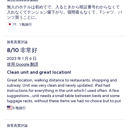
無人のホテルは初めてで、入るときから暗証番号わからなくて
入れなくてテンション爆下がり。寝間着もなくて、Tシャツ、パ
ンツ買うことに。
??，1 晚旅行
旅客真實評論
8/10 非常好
2023 年 1 月 6 日
使用 Google 翻譯
Clean unit and great location!
Great location, walking distance to restaurants, shopping and
subway. Unit was very clean and newly updated. iPad had
instructions for everything in the unit which I used often. A few
suggestions…unit needs a small table between beds and some
luggage racks, without these items we had no choice but to put
all our belongings on the floor. Also having a couple of
5 晚旅行
comfortable chairs or small couches instead of the table
would’ve made the unit much more comfortable, I dreaded
coming back to the unit to sit in those chairs to unwind and
旅客真實評論
catch a bit of TV. Overall a nice stay, thanks!