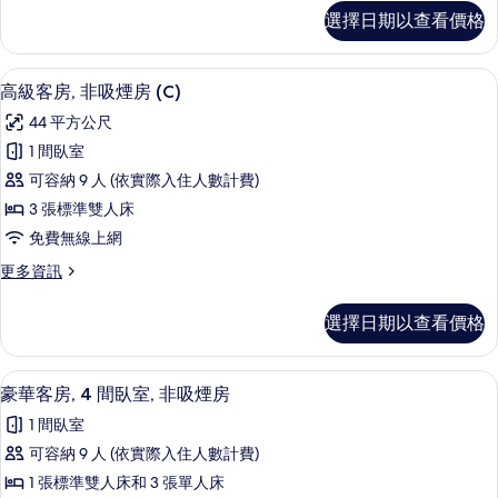
煙
標
選擇日期以查看價格
準
房
客
(B)
房,
高級客房, 非吸煙房 (C) | 免費無線上網
顯
22
非
的
高級客房, 非吸煙房 (C)
示
吸
所
44 平方公尺
煙
高
有
房
1 間臥室
級
(B)
相
可容納 9 人 (依實際入住人數計費)
的
客
片
詳
3 張標準雙人床
房,
情
免費無線上網
非
更
更多資訊
吸
多
煙
高
選擇日期以查看價格
級
房
客
(C)
房,
免費無線上網
顯
19
非
的
豪華客房, 4 間臥室, 非吸煙房
示
吸
所
1 間臥室
煙
豪
有
房
可容納 9 人 (依實際入住人數計費)
華
(C)
相
1 張標準雙人床和 3 張單人床
的