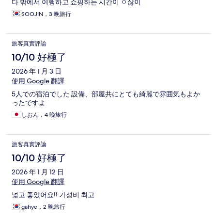
다 밖에서 여행하고 쇼핑하는 시간이 ㅇ삲이
SOOJIN，3 晚旅行
旅客真實評論
10/10 好極了
2026 年 1 月 3 日
使用 Google 翻譯
5人での宿泊でした 設備、部屋共にとても綺麗で雰囲気もよか
ったですよ
しおん，4 晚旅行
旅客真實評論
10/10 好極了
2026 年 1 月 12 日
使用 Google 翻譯
넓고 좋았어요!! 가성비 최고
gahye，2 晚旅行