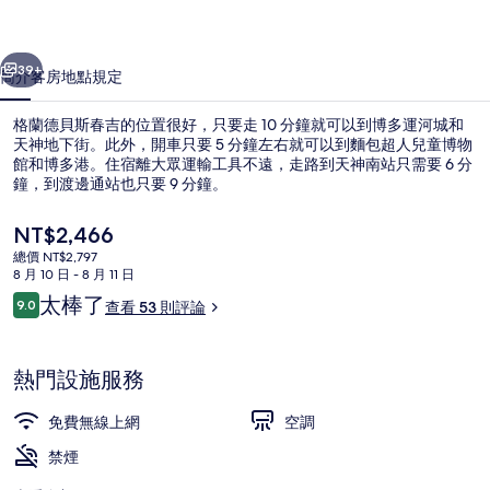
吉
一個
下一個
的
39+
簡介
客房
地點
規定
相
格蘭德貝斯春吉的位置很好，只要走 10 分鐘就可以到博多運河城和
片
天神地下街。此外，開車只要 5 分鐘左右就可以到麵包超人兒童博物
館和博多港。住宿離大眾運輸工具不遠，走路到天神南站只需要 6 分
集
鐘，到渡邊通站也只要 9 分鐘。
目
NT$2,466
前
總價 NT$2,797
的
8 月 10 日 - 8 月 11 日
價
評
太棒了
9.0
高級客房, 非吸煙房 (C) | 起居區 | 平面
查看 53 則評論
格
9.0 分，滿分 10 分，
論
是
NT$2,466
熱門設施服務
免費無線上網
空調
禁煙