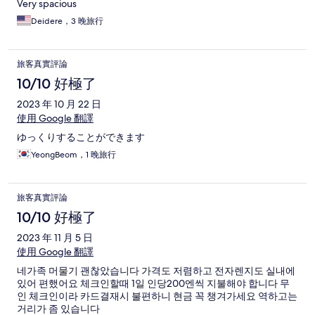
Very spacious
Deidere，3 晚旅行
旅客真實評論
10/10 好極了
2023 年 10 月 22 日
使用 Google 翻譯
ゆっくりすることができます
YeongBeom，1 晚旅行
旅客真實評論
10/10 好極了
2023 年 11 月 5 日
使用 Google 翻譯
네가족 머물기 괜찮았습니다 가격도 저렴하고 전자렌지도 실내에
있어 편했어요 체크인할때 1일 인당200엔씩 지불해야 합니다 무
인 체크인이라 카드결재시 불편하니 현금 꼭 챙겨가세요 역하고는
거리가 좀 있습니다