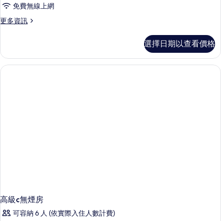
客
片
詳
免費無線上網
房,
情
更
更多資訊
4
多
間
豪
選擇日期以查看價格
華
臥
客
室,
房,
4
非
間
吸
臥
煙
室,
非
房
吸
的
煙
房
所
的
有
詳
情
相
片
高級c無煙房
可容納 6 人 (依實際入住人數計費)