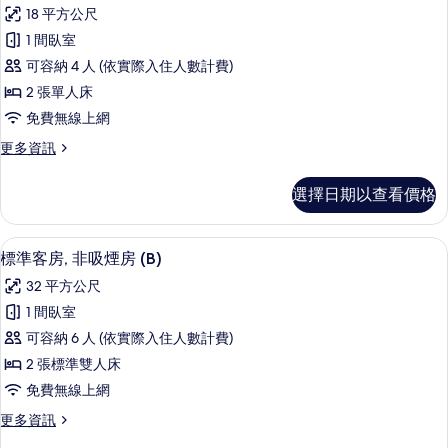
示
篩
18 平方公尺
基
選
1 間臥室
本
條
可容納 4 人 (依實際入住人數計費)
客
件
2 張單人床
房,
免費無線上網
非
更
更多資訊
吸
多
煙
基
選擇日期以查看價格
本
房
客
(A)
房,
標準客房, 非吸煙房 (B) | 免費無線上網
顯
22
非
的
標準客房, 非吸煙房 (B)
示
吸
所
32 平方公尺
煙
標
有
房
1 間臥室
準
(A)
相
可容納 6 人 (依實際入住人數計費)
的
客
片
詳
2 張標準雙人床
房,
情
免費無線上網
非
更
更多資訊
吸
多