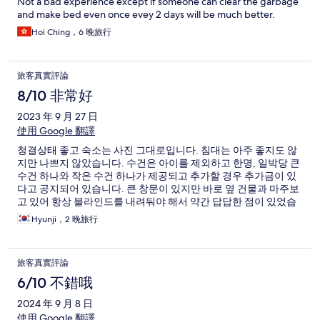
Not a bad experience except if someone can clear the garbage
and make bed even once evey 2 days will be much better.
Hoi Ching，6 晚旅行
旅客真實評論
8/10 非常好
2023 年 9 月 27 日
使用 Google 翻譯
청결상태 좋고 숙소는 사진 그대로입니다. 침대는 아주 좋지도 않
지만 나쁘지 않았습니다. 수건은 아이를 제외하고 한명, 일박당 큰
수건 하나와 작은 수건 하나가 제공되고 추가할 경우 추가금이 있
다고 공지되어 있습니다. 큰 창문이 있지만 바로 옆 건물과 마주보
고 있어 항상 블라인드를 내려둬야 해서 약간 답답한 점이 있었습
니다. 나카스 강가 및 주위의 유흥가와 접해있지만 시끄럽지는 않
Hyunji，2 晚旅行
았고, 주변에 작은 이자카야가 있어 저녁 구경하기 나쁘지 않아 보
였어요. 저희는 아기를 동반한 여행이라.... 아기 동반 아기와 함께
산책할만한 다른 동네의 숙소를 찾아보시는걸 추천드립니다. 내부
旅客真實評論
시설은 아이와 함께하기에 괜찮았습니다. (세탁기, 싱크대, 전자렌
지, 기본적 식기 있음, 욕조 있음)
6/10 不錯哦
2024 年 9 月 8 日
使用 Google 翻譯