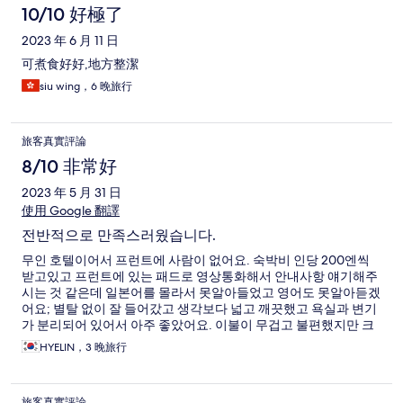
10/10 好極了
2023 年 6 月 11 日
可煮食好好,地方整潔
siu wing，6 晚旅行
旅客真實評論
8/10 非常好
2023 年 5 月 31 日
使用 Google 翻譯
전반적으로 만족스러웠습니다.
무인 호텔이어서 프런트에 사람이 없어요. 숙박비 인당 200엔씩
받고있고 프런트에 있는 패드로 영상통화해서 안내사항 얘기해주
시는 것 같은데 일본어를 몰라서 못알아들었고 영어도 못알아듣겠
어요; 별탈 없이 잘 들어갔고 생각보다 넓고 깨끗했고 욕실과 변기
가 분리되어 있어서 아주 좋았어요. 이불이 무겁고 불편했지만 크
게 문제되지 않았어요. 샴푸 린스 바디워시 있었고 치약칫솔 핸드
HYELIN，3 晚旅行
앤페이스 워시 있었어요. 무인호텔이라 예약한 일수만큼 수건도
채워져있었고 콘센트에 유에스비 연결잭까지 있었던게 최고였어
요! 창이 하나여서 환기가 걱정이었는데 냄새는 많이 나지 않았고
旅客真實評論