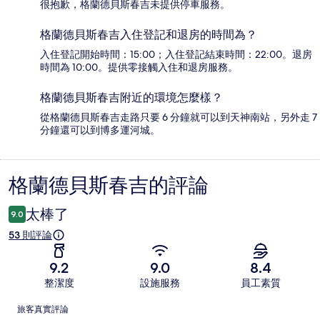
很抱歉，格蘭德貝斯春吉未提供停車服務。
格蘭德貝斯春吉入住登記和退房的時間為？
入住登記開始時間：15:00；入住登記結束時間：22:00。退房
時間為 10:00。提供零接觸入住和退房服務。
格蘭德貝斯春吉附近的環境怎麼樣？
從格蘭德貝斯春吉走路只要 6 分鐘就可以到天神南站，另外走 7
分鐘還可以到博多運河城。
格蘭德貝斯春吉的評論
評
論
太棒了
9.0
53 則評論
9.2
9.0
8.4
整潔度
設施服務
員工素質
評
旅客真實評論