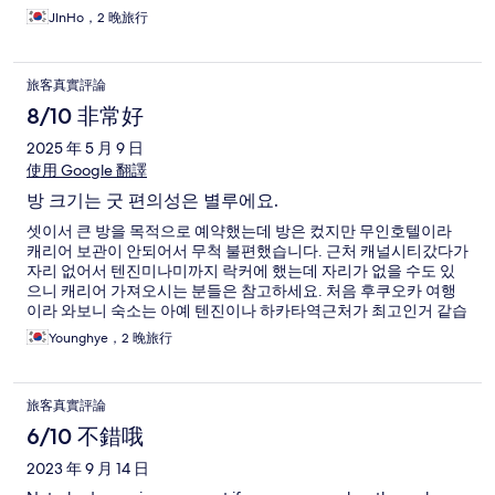
JInHo，2 晚旅行
旅客真實評論
8/10 非常好
2025 年 5 月 9 日
使用 Google 翻譯
방 크기는 굿 편의성은 별루에요.
셋이서 큰 방을 목적으로 예약했는데 방은 컸지만 무인호텔이라
캐리어 보관이 안되어서 무척 불편했습니다. 근처 캐널시티갔다가
자리 없어서 텐진미나미까지 락커에 했는데 자리가 없을 수도 있
으니 캐리어 가져오시는 분들은 참고하세요. 처음 후쿠오카 여행
이라 와보니 숙소는 아예 텐진이나 하카타역근처가 최고인거 같습
니다. 맛집. 쇼핑 전부 그쪽에 있어서 어중간한 이 위치는 별루에
Younghye，2 晚旅行
요.
旅客真實評論
6/10 不錯哦
2023 年 9 月 14 日