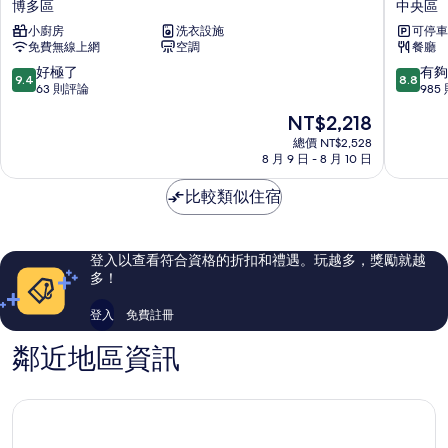
博多區
中央區
門
博
小廚房
洗衣設施
可停車
格
多
免費無線上網
空調
餐廳
蘭
天
德
神
9.4
8.8
好極了
有夠
9.4
8.8
博
-
分，
分，
63 則評論
985
多
ORIX
滿
滿
現
NT$2,218
區
Hotels
分
分
在
&
10
10
總價 NT$2,528
價
8 月 9 日 - 8 月 10 日
Resorts
分，
分，
格
中
好
有
為
比較類似住宿
央
極
夠
NT$2,218
區
了，
讚，
63
985
則
則
登入以查看符合資格的折扣和禮遇。玩越多，獎勵就越
評
評
多！
論
論
登入
免費註冊
鄰近地區資訊