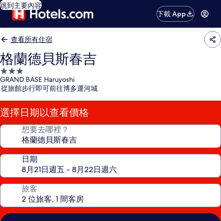
跳到主要內容
下載 App
查看所有住宿
格蘭德貝斯春吉
3.0
GRAND BASE Haruyoshi
星
從旅館步行即可前往博多運河城
級
住
選擇日期以查看價格
宿
想要去哪裡？
日期
旅客