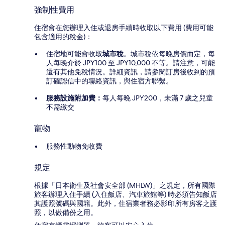
強制性費用
住宿會在您辦理入住或退房手續時收取以下費用 (費用可能
包含適用的稅金)：
住宿地可能會收取
城市稅
。城市稅依每晚房價而定，每
人每晚介於 JPY100 至 JPY10,000 不等。請注意，可能
還有其他免稅情況。詳細資訊，請參閱訂房後收到的預
訂確認信中的聯絡資訊，與住宿方聯繫。
服務設施附加費：
每人每晚 JPY200，未滿 7 歲之兒童
不需繳交
寵物
服務性動物免收費
規定
根據「日本衛生及社會安全部 (MHLW)」之規定，所有國際
旅客辦理入住手續 (入住飯店、汽車旅館等) 時必須告知飯店
其護照號碼與國籍。此外，住宿業者務必影印所有房客之護
照，以做備份之用。