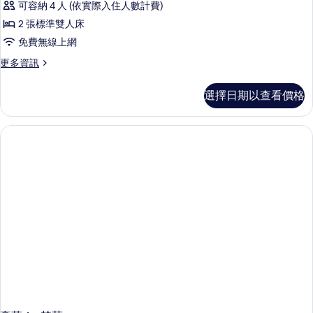
可容納 4 人 (依實際入住人數計費)
2 張標準雙人床
免費無線上網
更
更多資訊
多
高
選擇日期以查看價格
級
雙
床
間
的
詳
情