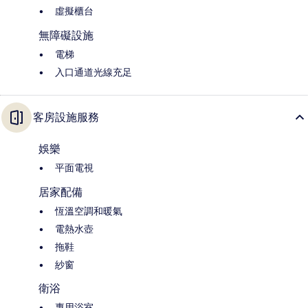
虛擬櫃台
無障礙設施
電梯
入口通道光線充足
客房設施服務
娛樂
平面電視
居家配備
恆溫空調和暖氣
電熱水壺
拖鞋
紗窗
衛浴
專用浴室