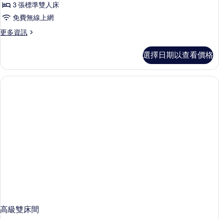
3 張標準雙人床
免費無線上網
更
更多資訊
多
高
選擇日期以查看價格
級
c
無
煙
房
的
詳
情
高級雙床間