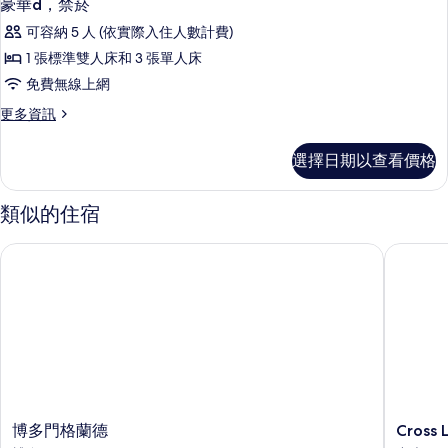
豪華d，禁菸
可容納 5 人 (依實際入住人數計費)
1 張標準雙人床和 3 張單人床
免費無線上網
更
更多資訊
多
豪
選擇日期以查看價格
華
d，
禁
類似的住宿
菸
的
博多門格蘭德
Cross Li
詳
情
博
Cross
博多門格蘭德
Cross 
多
Life