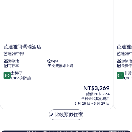
芭
芭
芭達雅阿瑪瑞酒店
芭達雅
達
達
芭達雅中部
芭達雅
雅
雅
游泳池
Spa
游泳池
阿
美
可停車
免費無線上網
免費停
瑪
居
瑞
海
9.0
8.4
太棒了
非常
9.0
8.4
酒
洋
分，
分，
1,006 則評論
1,0
店
度
滿
滿
現
NT$3,269
芭
假
分
分
在
達
村
10
10
總價 NT$3,864
價
雅
含稅金和其他費用
芭
分，
分，
格
8 月 28 日 - 8 月 29 日
中
達
太
非
為
部
雅
棒
常
NT$3,269
比較類似住宿
中
了，
好，
部
1,006
1,000
則
則
評
評