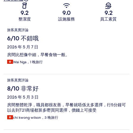
9.2
9.0
9.2
整潔度
設施服務
員工素質
評
旅客真實評論
論
6/10 不錯哦
2026 年 5 月 7 日
房間比想像中細，早餐食物一般。
Wai Nga，1 晚旅行
旅客真實評論
8/10 非常好
2026 年 5 月 3 日
房間整體乾淨，職員都很友善，早餐就唔係太多選擇，行5分鐘可
以去到T21商場都算多嘢買同選擇，價錢上可接受
chi kwong wilson，3 晚旅行