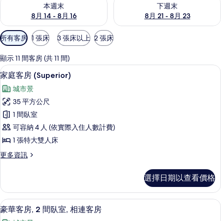
查看本週末 (8月 14 - 8月 16) 的供應情況
查看下週末 (8月 21 - 8月 23
本週末
下週末
8月 14 - 8月 16
8月 21 - 8月 23
可
所有客房
1 張床
3 張床以上
2 張床
用
的
顯示 11 間客房 (共 11 間)
客
家庭客房 (Superior) | 客房內保
顯
11
家庭客房 (Superior)
房
示
篩
城市景
家
選
35 平方公尺
庭
條
1 間臥室
客
件
可容納 4 人 (依實際入住人數計費)
房
1 張特大雙人床
(Superior)
更
更多資訊
的
多
所
家
選擇日期以查看價格
庭
有
客
相
房
豪華客房, 2 間臥室, 相連客房 | 
顯
10
(Superior)
片
豪華客房, 2 間臥室, 相連客房
示
的