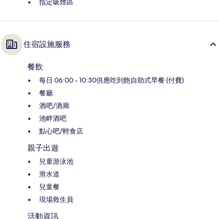
指定吸煙區
住宿設施服務
餐飲
每日 06:00 - 10:30供應吃到飽自助式早餐 (付費)
餐廳
酒吧/酒廊
池畔酒吧
點心吧/輕食店
親子出遊
兒童游泳池
滑水道
兒童餐
現場救生員
活動資訊