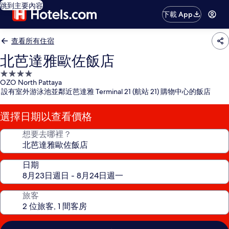
跳到主要內容
下載 App
查看所有住宿
北芭達雅歐佐飯店
4.0
OZO North Pattaya
星
設有室外游泳池並鄰近芭達雅 Terminal 21 (航站 21) 購物中心的飯店
級
住
選擇日期以查看價格
宿
想要去哪裡？
日期
旅客