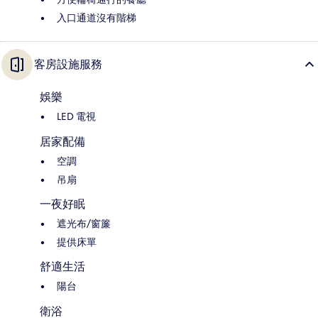
入口通道沒有階梯
客房設施服務
娛樂
LED 電視
居家配備
空調
吊扇
一夜好眠
遮光布/窗簾
提供床單
舒適生活
陽台
衛浴