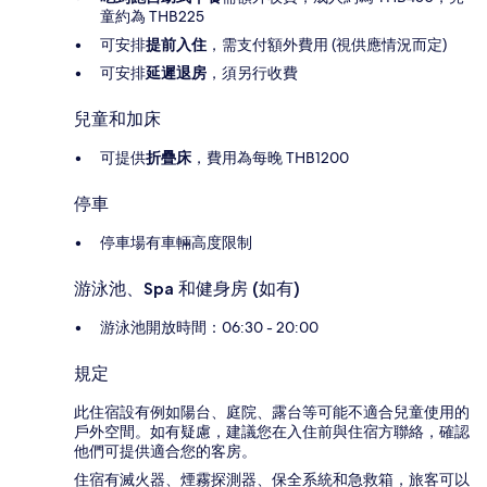
童約為 THB225
可安排
提前入住
，需支付額外費用 (視供應情況而定)
可安排
延遲退房
，須另行收費
兒童和加床
可提供
折疊床
，費用為每晚 THB1200
停車
停車場有車輛高度限制
游泳池、Spa 和健身房 (如有)
游泳池開放時間：06:30 - 20:00
規定
此住宿設有例如陽台、庭院、露台等可能不適合兒童使用的
戶外空間。如有疑慮，建議您在入住前與住宿方聯絡，確認
他們可提供適合您的客房。
住宿有滅火器、煙霧探測器、保全系統和急救箱，旅客可以