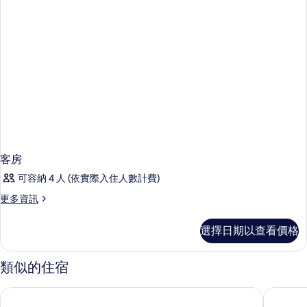
客房
可容納 4 人 (依實際入住人數計費)
更
更多資訊
多
客
選擇日期以查看價格
房
的
詳
類似的住宿
情
芭達雅阿瑪瑞酒店
芭達雅美