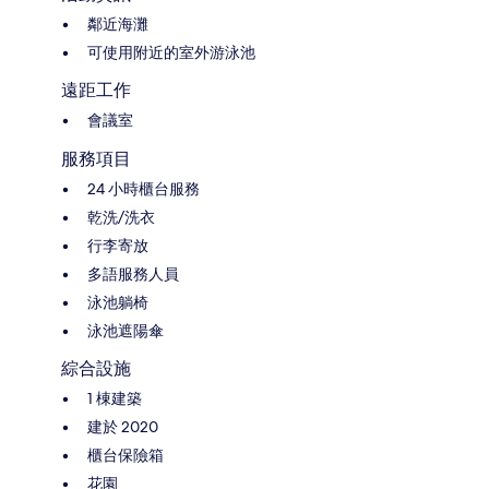
鄰近海灘
可使用附近的室外游泳池
遠距工作
會議室
服務項目
24 小時櫃台服務
乾洗/洗衣
行李寄放
多語服務人員
泳池躺椅
泳池遮陽傘
綜合設施
1 棟建築
建於 2020
櫃台保險箱
花園