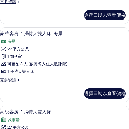
更
更多資訊
張
多
單
高
選擇日期以查看價格
級
人
客
床
房,
豪華客房, 1 張特大雙人床, 海景 |
顯
17
2
的
豪華客房, 1 張特大雙人床, 海景
示
張
所
海景
單
豪
有
人
27 平方公尺
華
床
相
1 間臥室
的
客
片
詳
可容納 3 人 (依實際入住人數計費)
房,
情
1 張特大雙人床
1
更
更多資訊
張
多
特
豪
選擇日期以查看價格
華
大
客
雙
房,
客房內保險箱、書桌、筆電工作空間、
顯
10
1
人
高級客房, 1 張特大雙人床
示
張
床,
城市景
特
高
海
大
27 平方公尺