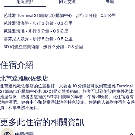
附近景點
附近交通
餐廳
芭達雅 Terminal 21 (航站 21) 購物中心
- 步行 3 分鐘
- 0.3 公里
芭達雅濱海路
- 步行 3 分鐘
- 0.3 公里
芭達雅海灘
- 步行 5 分鐘
- 0.5 公里
蒂芬尼人妖秀
- 步行 5 分鐘
- 0.5 公里
3D 幻覺立體美術館
- 步行 9 分鐘
- 0.8 公里
住宿介紹
北芭達雅歐佐飯店
北芭達雅歐佐飯店的位置很好，只要走 10 分鐘就可以到芭達雅 Terminal
21 (航站 21) 購物中心和3D 幻覺立體美術館。旅客可以到附設的室外游泳
池游個泳，或者去這裡的EAT享用美味的早餐、午餐和晚餐。此住宿還有
池畔酒吧、健身中心和兒童游泳池等特色設施。住過的人都對住宿的友善
員工和早餐讚不絕口。
更多此住宿的相關資訊
住宿摘要