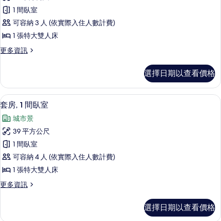
級
雙
景
1 間臥室
人
客
的
床,
可容納 3 人 (依實際入住人數計費)
房,
海
所
1 張特大雙人床
景
1
有
的
更
更多資訊
張
詳
多
相
特
情
高
片
選擇日期以查看價格
級
大
客
雙
房,
套房, 1 間臥室 | 客房內保險箱、書
顯
11
1
人
套房, 1 間臥室
示
張
床
城市景
特
套
的
大
39 平方公尺
房,
雙
所
1 間臥室
人
1
有
床
可容納 4 人 (依實際入住人數計費)
間
的
相
1 張特大雙人床
詳
臥
片
情
更
更多資訊
室
多
的
套
選擇日期以查看價格
房,
所
1