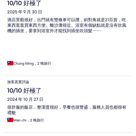
10/10 好極了
2025 年 9 月 30 日
酒店景觀很好，出門就有雙條車可以攬，斜對角就是21百貨，吃
東西逛逛買東西方便。離沙灘很近。浴室有個缺點就是沒有吹風
機的插坐，要拿到浴室外才能找到插坐吹頭髮⋯⋯
Chung Ming，2 晚旅行
旅客真實評論
10/10 好極了
2024 年 10 月 27 日
很舒服的飯店，整潔度很好，早餐也很豐盛，服務人員也都很有
禮貌
Wan chi，2 晚旅行