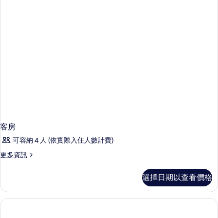
情
客房
可容納 4 人 (依實際入住人數計費)
更
更多資訊
多
客
選擇日期以查看價格
房
的
詳
情