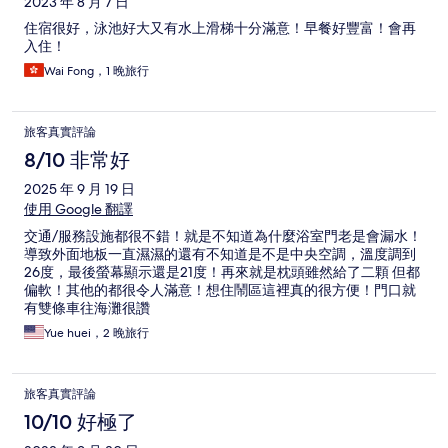
2023 年 8 月 7 日
住宿很好，泳池好大又有水上滑梯十分滿意！早餐好豐富！會再
入住！
Wai Fong，1 晚旅行
旅客真實評論
8/10 非常好
2025 年 9 月 19 日
使用 Google 翻譯
交通/服務設施都很不錯！就是不知道為什麼浴室門老是會漏水！
導致外面地板一直濕濕的還有不知道是不是中央空調，溫度調到
26度，最後螢幕顯示還是21度！再來就是枕頭雖然給了二顆 但都
偏軟！其他的都很令人滿意！想住鬧區這裡真的很方便！門口就
有雙條車往海灘很讚
Yue huei，2 晚旅行
旅客真實評論
10/10 好極了