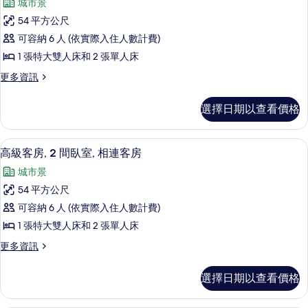
城市景
詳
豪
情
54 平方公尺
華
可容納 6 人 (依實際入住人數計費)
客
1 張特大雙人床和 2 張單人床
房,
更
更多資訊
2
多
間
豪
選擇日期以查看價格
華
臥
客
室,
房,
高級客房, 2 間臥室, 相連客房 | 
顯
10
2
相
高級客房, 2 間臥室, 相連客房
示
間
連
城市景
臥
高
客
室,
54 平方公尺
級
相
房
可容納 6 人 (依實際入住人數計費)
連
客
的
客
1 張特大雙人床和 2 張單人床
房,
房
所
更
更多資訊
的
2
多
有
詳
間
高
情
相
選擇日期以查看價格
級
臥
片
客
室,
房,