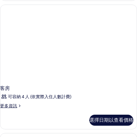
有
間
臥
相
室
片
的
詳
情
客房
可容納 4 人 (依實際入住人數計費)
更
更多資訊
多
客
選擇日期以查看價格
房
的
詳