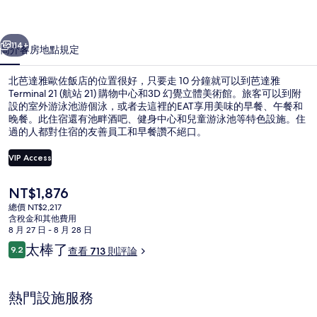
飯
一個
下一個
店
114+
簡介
客房
地點
規定
的
北芭達雅歐佐飯店的位置很好，只要走 10 分鐘就可以到芭達雅
相
Terminal 21 (航站 21) 購物中心和3D 幻覺立體美術館。旅客可以到附
設的室外游泳池游個泳，或者去這裡的EAT享用美味的早餐、午餐和
片
晚餐。此住宿還有池畔酒吧、健身中心和兒童游泳池等特色設施。住
集
過的人都對住宿的友善員工和早餐讚不絕口。
VIP Access
目
NT$1,876
豪華客房, 2 間臥室, 相連客房 | 
前
總價 NT$2,217
的
含稅金和其他費用
價
8 月 27 日 - 8 月 28 日
格
評
太棒了
9.2
查看 713 則評論
是
9.2 分，滿分 10 分，
論
NT$1,876
熱門設施服務