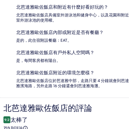
北芭達雅歐佐飯店和附近有什麼好看好玩的？
北芭達雅歐佐飯店具備室外游泳池和健身中心，以及花園和附近
室外游泳池的使用權。
北芭達雅歐佐飯店內部或附近是否有餐廳？
是的，此住宿附設餐廳：EAT。
北芭達雅歐佐飯店有戶外私人空間嗎？
是，每間客房都有陽台。
北芭達雅歐佐飯店附近的環境怎麼樣？
北芭達雅歐佐飯店位於芭達雅中部，走路只要 4 分鐘就會到芭達
雅濱海路，另外走路 16 分鐘還會到芭達雅海灘。
北芭達雅歐佐飯店的評論
評
論
太棒了
9.2
713 則評論