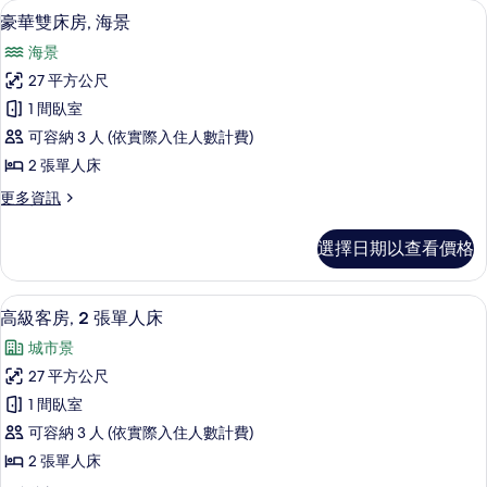
豪華雙床房, 海景 | 客房內保險箱、
顯
13
2
相
豪華雙床房, 海景
示
間
連
海景
臥
豪
客
室,
27 平方公尺
華
相
房
1 間臥室
連
雙
的
客
可容納 3 人 (依實際入住人數計費)
床
房
所
2 張單人床
的
房,
有
詳
更
更多資訊
海
情
多
相
景
豪
片
選擇日期以查看價格
華
的
雙
所
床
客房內保險箱、書桌、筆電工作空間、
顯
10
房,
高級客房, 2 張單人床
有
示
海
相
城市景
景
高
的
片
27 平方公尺
級
詳
1 間臥室
情
客
可容納 3 人 (依實際入住人數計費)
房,
2 張單人床
2