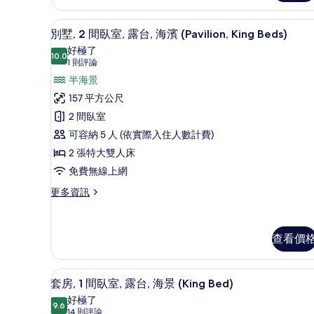
海
1
間
濱
別墅, 2 間臥室, 露台, 海濱 (Pavili
顯
5
臥
別墅, 2 間臥室, 露台, 海濱 (Pavilion, King Beds)
(Pavilion,
示
室,
好極了
私
10.0
King
10.0 分，滿分 10 分
別
(1
1 則評論
人
Bed)
則
墅,
半海景
泳
的
評
池,
2
157 平方公尺
海
論)
所
間
2 間臥室
濱
有
(Pavilion,
臥
可容納 5 人 (依實際入住人數計費)
King
相
室,
2 張特大雙人床
Bed)
片
露
的
免費無線上網
詳
台,
更
更多資訊
情
多
海
別
濱
墅,
查看價
(Pavilion,
2
間
King
臥
Beds)
套房, 1 間臥室, 露台, 海景 (
顯
室,
5
套房, 1 間臥室, 露台, 海景 (King Bed)
的
露
示
好極了
台,
9.6
所
9.6 分，滿分 10 分
套
(14
14 則評論