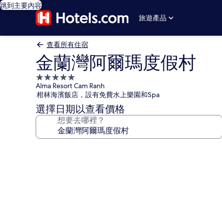
跳到主要內容
旅遊產品
查看所有住宿
金蘭灣阿爾瑪度假村
5.0
Alma Resort Cam Ranh
星
柑林海濱飯店，設有免費水上樂園和Spa
級
選擇日期以查看價格
住
想要去哪裡？
宿
金
蘭
灣
阿
爾