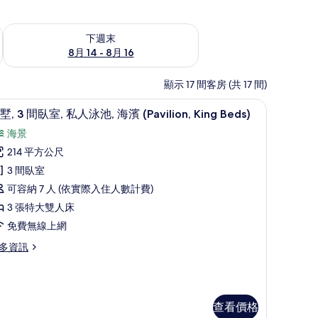
查看下週末 (8月 14 - 8月 16) 的供應情況
下週末
8月 14 - 8月 16
顯示 17 間客房 (共 17 間)
 King Bed) | 客房景觀
客房景觀
顯
5
墅, 3 間臥室, 私人泳池, 海濱 (Pavilion, King Beds)
示
海景
別
214 平方公尺
,
3 間臥室
可容納 7 人 (依實際入住人數計費)
間
3 張特大雙人床
臥
免費無線上網
,
多資訊
私
人
泳
,
查看價格