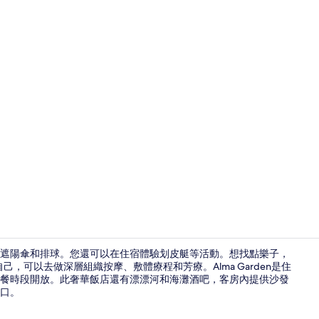
住宿影片
遮陽傘和排球。您還可以在住宿體驗划皮艇等活動。想找點樂子，
己，可以去做深層組織按摩、敷體療程和芳療。Alma Garden是住
和晚餐時段開放。此奢華飯店還有漂漂河和海灘酒吧，客房內提供沙發
外觀
口。