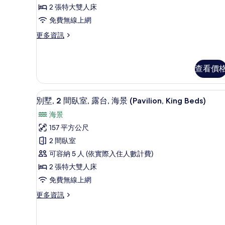
詳
室,
2 張特大雙人床
情
私
免費無線上網
人
更
更多資訊
多
泳
別
池,
墅,
查看價
海
2
間
濱
臥
迷你吧、客房內保險箱、遮光布
顯
(Pavilion,
室,
5
別墅, 2 間臥室, 露台, 海景 (Pavilion, King Beds)
私
示
King
海景
人
Beds)
別
泳
157 平方公尺
的
墅,
池,
2 間臥室
海
所
2
濱
可容納 5 人 (依實際入住人數計費)
有
間
(Pavilion,
2 張特大雙人床
King
相
臥
Beds)
免費無線上網
片
室,
的
更
更多資訊
詳
露
多
情
台,
別
墅,
海