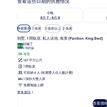
查看這些日期的供應情況
查看今晚 (8月 7 - 8月 8) 的供應情況
查看明天 (8月 
今晚
8月 7 - 8月 8
可
所有客房
1 張床
3 張床以上
2 張床
用
客房景觀
顯
的
6
別墅, 1 間臥室, 私人泳池, 海濱 (Pavilion, King Bed)
示
客
好極了
10.0
房
10.0 分，滿分 10 分
別
(2
2 則評論
篩
則
墅,
海景
選
評
1
147 平方公尺
條
論)
間
1 間臥室
件
臥
可容納 4 人 (依實際入住人數計費)
室,
1 張特大雙人床
私
免費無線上網
人
更
更多資訊
多
泳
別
池,
查看價
墅,