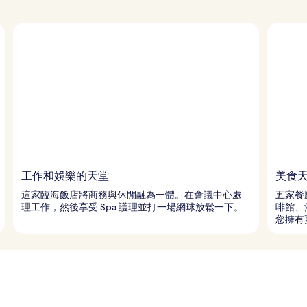
工作和娛樂的天堂
美食
這家臨海飯店將商務與休閒融為一體。在會議中心處
五家餐
理工作，然後享受 Spa 護理並打一場網球放鬆一下。
啡館、
您擁有