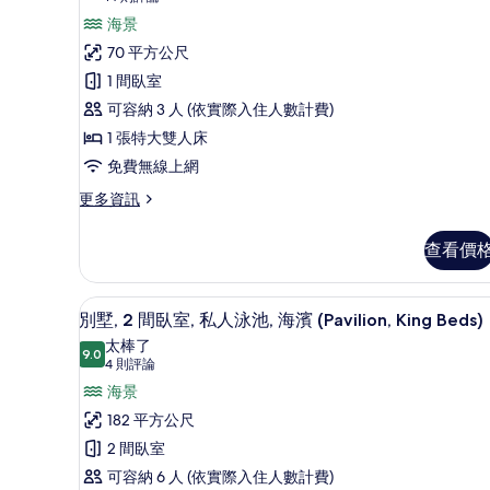
海
有
則
房,
海景
濱
評
(Pavilion,
相
1
70 平方公尺
King
論)
片
間
1 間臥室
Beds)
的
臥
可容納 3 人 (依實際入住人數計費)
詳
室,
1 張特大雙人床
情
露
免費無線上網
台,
更
更多資訊
多
海
套
景
查看價
房,
(King
1
間
Bed)
迷你吧、客房內保險箱、遮光布
顯
6
臥
別墅, 2 間臥室, 私人泳池, 海濱 (Pavilion, King Beds)
的
示
室,
太棒了
所
露
9.0
9.0 分，滿分 10 分
別
(4
4 則評論
台,
有
則
墅,
海景
海
評
相
景
2
182 平方公尺
(King
論)
片
間
2 間臥室
Bed)
的
臥
可容納 6 人 (依實際入住人數計費)