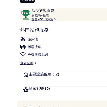
評
9.4
深受旅客喜愛
論
旅
分，
旅客評分最高
外觀
客
查看 452 則評論
滿
評
分
分
熱門設施服務
10，
最
深
高
游泳池
受
機場接送
旅
客
免費無線上網
喜
愛
查看全部
主要設施服務
(12)
闔家歡樂
(6)