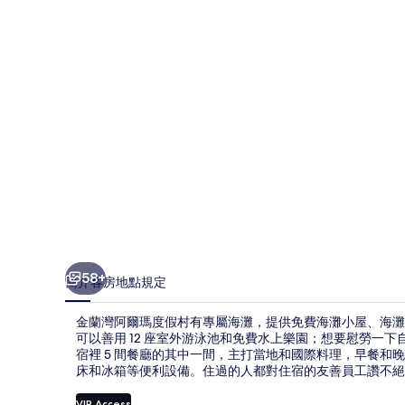
瑪
度
假
村
的
相
片
集
58+
簡介
客房
地點
規定
金蘭灣阿爾瑪度假村有專屬海灘，提供免費海灘小屋、海灘
可以善用 12 座室外游泳池和免費水上樂園；想要慰勞一下自
宿裡 5 間餐廳的其中一間，主打當地和國際料理，早餐
床和冰箱等便利設備。住過的人都對住宿的友善員工讚不絕
VIP Access