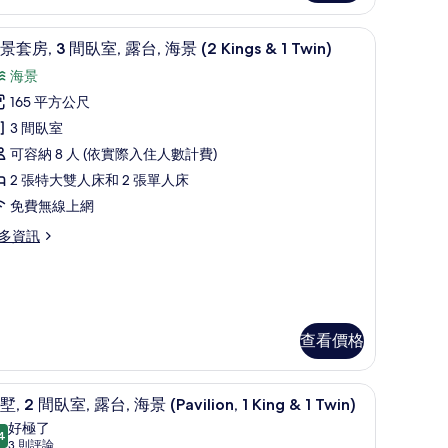
海
 King & 1 Twin) | 客房景觀
濱
客房景觀
顯
6
景套房, 3 間臥室, 露台, 海景 (2 Kings & 1 Twin)
avilion,
示
海景
ing
全
165 平方公尺
eds)
景
3 間臥室
的
套
avilion,
可容納 8 人 (依實際入住人數計費)
所
,
ng
2 張特大雙人床和 2 張單人床
有
ds)
免費無線上網
相
間
片
多資訊
臥
,
露
,
查看價格
海
景
、隔音
別墅, 2 間臥室, 露台, 海景 (Pavilion, 1 King & 1
顯
2
6
墅, 2 間臥室, 露台, 海景 (Pavilion, 1 King & 1 Twin)
示
ings
好極了
4
9.4 分，滿分 10 分
別
(3
3 則評論