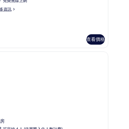
免費無線上網
人
相
多資訊
,
in)
片
露
,
海
查看價格
景
的
、隔音
所
有
相
片
房