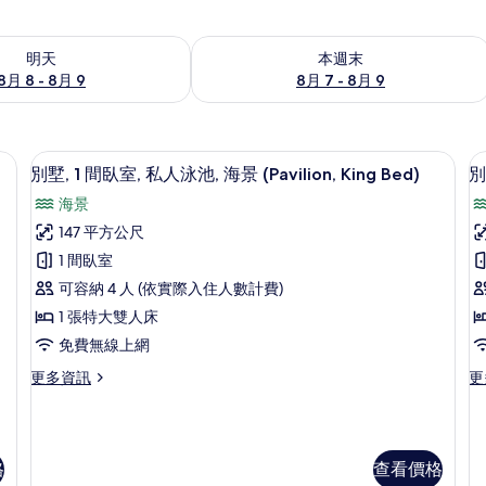
8 - 8月 9) 的供應情況
查看本週末 (8月 7 - 8月 9) 的供應情況
明天
本週末
8月 8 - 8月 9
8月 7 - 8月 9
別墅, 1 間臥室, 私人泳池, 海景 (Pavilion,
顯
5
別墅, 1 間臥室, 私人泳池, 海景 (Pavilion, King Bed)
別
示
海景
別
147 平方公尺
墅,
墅
1 間臥室
1
3
可容納 4 人 (依實際入住人數計費)
間
1 張特大雙人床
臥
免費無線上網
室,
室
更
更
更多資訊
更
私
多
多
人
別
別
墅,
墅,
泳
1
3
池,
池
格
查看價格
間
間