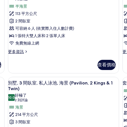
海
人
&
1
則
景
景
半海景
墅
泳
(2
1
評
T
池,
2
套
113 平方公尺
Ki
海
論)
Twin)
房,
2 間臥室
&
景
的
1
(Pavilion,
2
可容納 6 人 (依實際入住人數計費)
Tw
所
1
間
室
1 張特大雙人床和 2 張單人床
的
King
有
詳
臥
&
免費無線上網
相
情
1
室,
台
更
更
更多資訊
更
Twin)
片
多
多
露
的
全
別
詳
台,
格
查看價格
景
墅,
情
(P
海
套
2
房,
間
1
/窗簾、隔音
景
客房景觀
顯
6
2
臥
別墅, 3 間臥室, 私人泳池, 海景 (Pavilion, 2 Kings & 1
套
K
(1
示
間
室,
Twin)
&
臥
露
King
別
好極了
室,
台,
1
10.0
&
10.0 分，滿分 10 分
(2
2 則評論
墅,
房
露
海
T
1
則
海景
台,
景
3
2
Twin)
評
海
(P
214 平方公尺
間
景
1
論)
的
3 間臥室
(1
臥
Ki