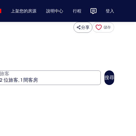
上架您的房源
說明中心
行程
登入
分享
儲存
旅客
搜尋