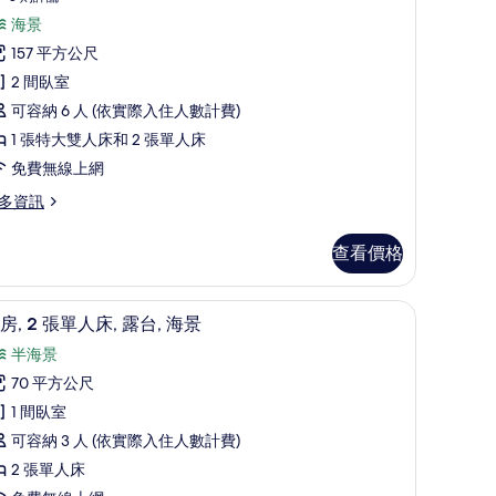
則
,
海景
win)
評
157 平方公尺
ngs
論)
的
間
2 間臥室
所
臥
可容納 6 人 (依實際入住人數計費)
in)
有
,
1 張特大雙人床和 2 張單人床
相
露
免費無線上網
片
,
多資訊
海
景
查看價格
avilion,
套房, 2 張單人床, 露台, 海景 | 迷你吧、客
顯
4
房, 2 張單人床, 露台, 海景
ing
示
半海景
套
70 平方公尺
,
win)
1 間臥室
的
avilion,
可容納 3 人 (依實際入住人數計費)
張
所
2 張單人床
ng
單
有