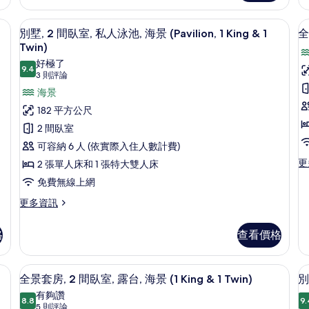
臥
臥
海
室,
室,
on, King Beds) | 客房景觀
景
別墅, 2 間臥室, 私人泳池, 海景 (Pavilion, 1
顯
私
私
5
別墅, 2 間臥室, 私人泳池, 海景 (Pavilion, 1 King & 1
全
(Pavilion,
(P
人
人
示
Twin)
泳
泳
King
K
別
好極了
池,
池,
9.4
Bed)
B
9.4 分，滿分 10 分
(3
3 則評論
墅,
海
海
的
則
景
濱
海景
2
(Pavilion,
(P
評
所
182 平方公尺
間
房
King
Ki
論)
有
2 間臥室
Bed)
Be
臥
3
的
的
相
可容納 6 人 (依實際入住人數計費)
室,
詳
詳
片
更
更
2 張單人床和 1 張特大雙人床
情
私
情
多
免費無線上網
人
室
全
景
泳
更
更多資訊
套
多
池,
台
房,
別
格
查看價格
3
海
墅,
間
2
景
臥
間
King Bed) | 迷你吧、客房內保險箱、遮光布/窗簾、隔音
迷你吧、客房內保險箱、遮光布/窗簾
顯
(Pavilion,
(
室,
5
臥
全景套房, 2 間臥室, 露台, 海景 (1 King & 1 Twin)
別
露
示
1
室,
K
有夠讚
台,
私
8.8
9.
King
&
8.8 分，滿分 10 分
全
(5
5 則評論