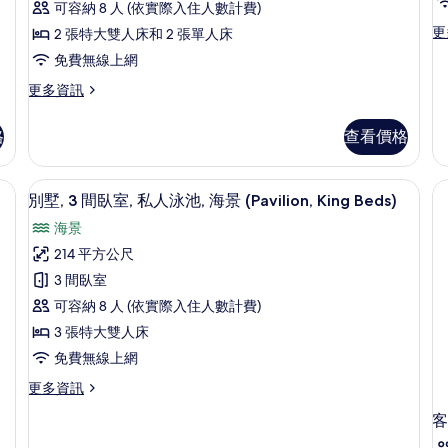
所
King
&
可容納 8 人 (依實際入住人數計費)
室,
&
1
有
更
更
2 張特大雙人床和 2 張單人床
私
床
1
Tw
多
相
Twin)
的
免費無線上網
人
套
的
詳
片
房,
泳
更
台
更多資訊
詳
情
2
多
情
池,
張
別
格
查看價格
單
海
墅,
人
3
景
床,
間
/窗簾、隔音
迷你吧、客房內保險箱、遮光布/窗簾
顯
(Pavilion,
露
5
臥
別墅, 3 間臥室, 私人泳池, 海景 (Pavilion, King Beds)
台,
示
2
室,
海景
海
私
Kings
別
景
人
214 平方公尺
&
的
墅,
泳
3 間臥室
詳
1
池,
3
情
海
可容納 8 人 (依實際入住人數計費)
Twin)
間
景
的
3 張特大雙人床
(Pavilion,
臥
所
免費無線上網
2
室,
Kings
有
更
更多資訊
私
&
多
相
1
人
客
別
Twin)
片
墅,
泳