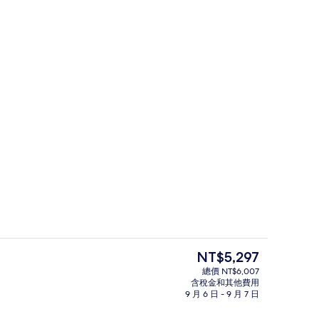
露台/庭院
目
NT$5,297
前
總價 NT$6,007
的
含稅金和其他費用
花園景觀、每日營業
價
9 月 6 日 - 9 月 7 日
格
是