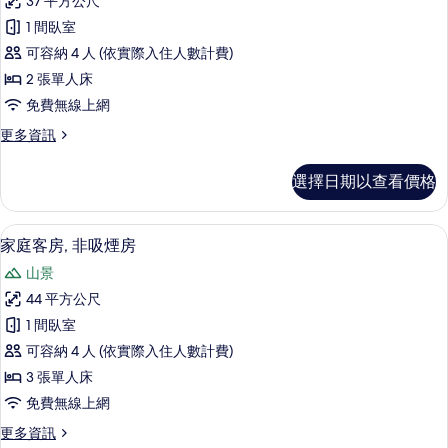
所
37 平方公尺
吸
標
煙
有
1 間臥室
準
房
相
可容納 4 人 (依實際入住人數計費)
的
雙
詳
片
2 張單人床
床
情
免費無線上網
房,
更
更多資訊
非
多
吸
標
選擇日期以查看價格
準
煙
雙
房
床
家庭客房, 非吸煙房 | 高級寢具、羽
顯
6
房,
家庭客房, 非吸煙房
的
示
非
所
山景
吸
家
煙
有
44 平方公尺
庭
房
相
1 間臥室
的
客
詳
片
可容納 4 人 (依實際入住人數計費)
房,
情
3 張單人床
非
免費無線上網
吸
更
更多資訊
煙