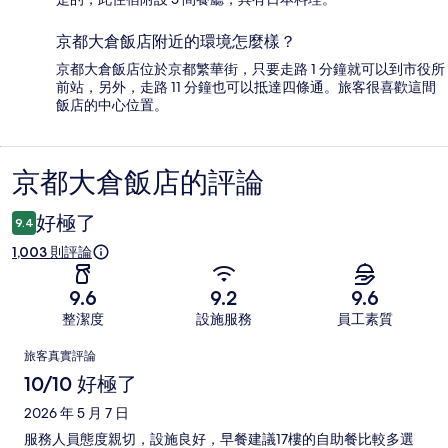
京都大倉飯店附近的環境怎麼樣？
京都大倉飯店位於京都繁華街，只要走路 1 分鐘就可以到市役所
前站，另外，走路 11 分鐘也可以抵達四條通。旅客很喜歡這間
飯店的中心位置。
京都大倉飯店的評論
評
論
好極了
9.4
1,003 則評論
9.6
9.2
9.6
整潔度
設施服務
員工素質
評
旅客真實評論
論
10/10 好極了
2026 年 5 月 7 日
服務人員態度親切，設施良好，早餐建議17樓的自助餐比較多選