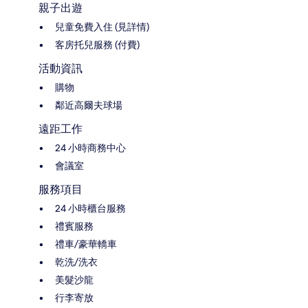
親子出遊
兒童免費入住 (見詳情)
客房托兒服務 (付費)
活動資訊
購物
鄰近高爾夫球場
遠距工作
24 小時商務中心
會議室
服務項目
24 小時櫃台服務
禮賓服務
禮車/豪華轎車
乾洗/洗衣
美髮沙龍
行李寄放