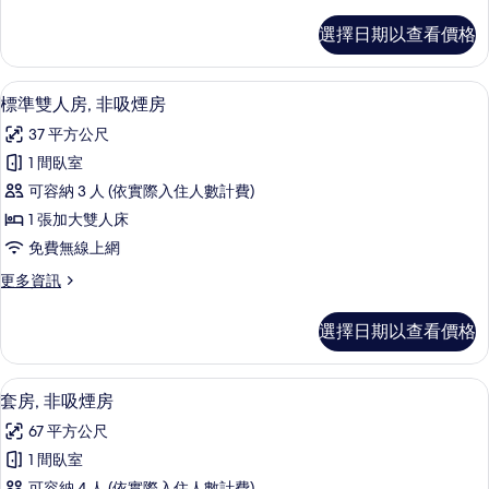
多
房
家
選擇日期以查看價格
庭
的
客
所
房,
高級寢具、羽絨被、迷你吧、客房內保
顯
3
非
標準雙人房, 非吸煙房
有
示
吸
相
37 平方公尺
煙
標
房
片
1 間臥室
準
的
可容納 3 人 (依實際入住人數計費)
詳
雙
情
1 張加大雙人床
人
免費無線上網
房,
更
更多資訊
非
多
吸
標
選擇日期以查看價格
準
煙
雙
房
人
套房, 非吸煙房 | 高級寢具、羽絨被
顯
8
房,
套房, 非吸煙房
的
示
非
所
67 平方公尺
吸
套
煙
有
1 間臥室
房,
房
可容納 4 人 (依實際入住人數計費)