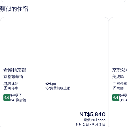
套
所
房,
類似的住宿
非
有
吸
希爾頓京都
京都站希
相
煙
房
片
的
詳
情
希
京
希爾頓京都
京都站
爾
都
京都繁華街
美波區
頓
站
游泳池
Spa
可停車
京
希
可停車
免費無線上網
餐廳
都
爾
京
頓
9.6
9.4
好極了
好極
9.6
9.4
都
逸
分，
分，
541 則評論
1,0
繁
林
滿
滿
華
飯
分
分
現
NT$5,840
街
店
10
10
在
總價 NT$7,666
美
分，
分，
價
9 月 2 日 - 9 月 3 日
波
好
好