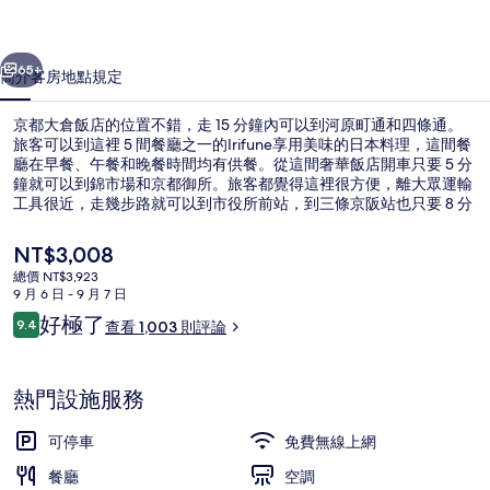
的
一個
下一個
相
65+
簡介
客房
地點
規定
片
京都大倉飯店的位置不錯，走 15 分鐘內可以到河原町通和四條通。
集
旅客可以到這裡 5 間餐廳之一的Irifune享用美味的日本料理，這間餐
廳在早餐、午餐和晚餐時間均有供餐。從這間奢華飯店開車只要 5 分
鐘就可以到錦市場和京都御所。旅客都覺得這裡很方便，離大眾運輸
工具很近，走幾步路就可以到市役所前站，到三條京阪站也只要 8 分
鐘。
目
NT$3,008
前
總價 NT$3,923
的
9 月 6 日 - 9 月 7 日
外觀
價
評
好極了
9.4
查看 1,003 則評論
格
9.4 分，滿分 10 分，
論
是
NT$3,008
熱門設施服務
可停車
免費無線上網
餐廳
空調