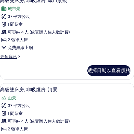
高級雙床房, 非吸煙房, 城市景觀
有
示
煙
相
城市景
房
高
的
片
37 平方公尺
級
詳
1 間臥室
情
雙
可容納 4 人 (依實際入住人數計費)
床
2 張單人床
房,
免費無線上網
非
更
更多資訊
吸
多
煙
高
選擇日期以查看價格
級
房,
雙
城
床
高級寢具、羽絨被、迷你吧、客房內保
顯
5
房,
高級雙床房, 非吸煙房, 河景
市
示
非
景
山景
吸
高
煙
觀
37 平方公尺
級
房,
的
1 間臥室
城
雙
市
所
可容納 4 人 (依實際入住人數計費)
床
景
有
2 張單人床
觀
房,