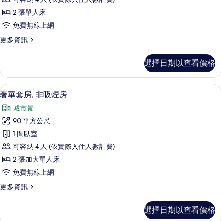
相
的
非
詳
片
2 張單人床
吸
情
免費無線上網
煙
更
更多資訊
房
多
的
套
選擇日期以查看價格
房,
所
非
有
吸
奢華套房, 非吸煙房 | 高級寢具、羽
顯
1
煙
奢華套房, 非吸煙房
相
示
房
片
城市景
的
奢
詳
90 平方公尺
華
情
1 間臥室
套
可容納 4 人 (依實際入住人數計費)
房,
2 張加大單人床
非
免費無線上網
吸
更
更多資訊
煙
多
房
奢
選擇日期以查看價格
華
的