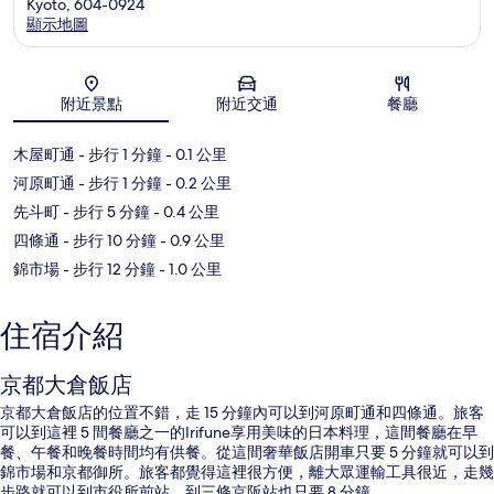
Kyoto, 604-0924
顯示地圖
地圖
附近景點
附近交通
餐廳
木屋町通
- 步行 1 分鐘
- 0.1 公里
河原町通
- 步行 1 分鐘
- 0.2 公里
先斗町
- 步行 5 分鐘
- 0.4 公里
四條通
- 步行 10 分鐘
- 0.9 公里
錦市場
- 步行 12 分鐘
- 1.0 公里
住宿介紹
京都大倉飯店
京都大倉飯店的位置不錯，走 15 分鐘內可以到河原町通和四條通。旅客
可以到這裡 5 間餐廳之一的Irifune享用美味的日本料理，這間餐廳在早
餐、午餐和晚餐時間均有供餐。從這間奢華飯店開車只要 5 分鐘就可以到
錦市場和京都御所。旅客都覺得這裡很方便，離大眾運輸工具很近，走幾
步路就可以到市役所前站，到三條京阪站也只要 8 分鐘。