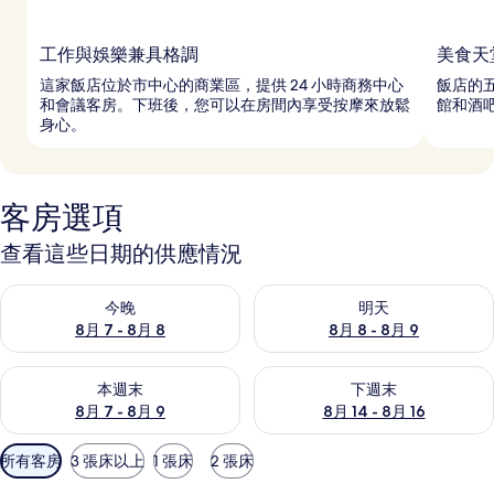
工作與娛樂兼具格調
美食天
這家飯店位於市中心的商業區，提供 24 小時商務中心
飯店的
和會議客房。下班後，您可以在房間內享受按摩來放鬆
館和酒
身心。
客房選項
查看這些日期的供應情況
查看今晚 (8月 7 - 8月 8) 的供應情況
查看明天 (8月 8 - 8月 9) 的
今晚
明天
8月 7 - 8月 8
8月 8 - 8月 9
查看本週末 (8月 7 - 8月 9) 的供應情況
查看下週末 (8月 14 - 8月 16)
本週末
下週末
8月 7 - 8月 9
8月 14 - 8月 16
可
所有客房
3 張床以上
1 張床
2 張床
用