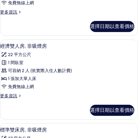
相
免費無線上網
的
非
詳
片
更
更多資訊
情
吸
多
煙
高
選擇日期以查看價格
級
房,
雙
河
床
高級寢具、羽絨被、迷你吧、客房內保
顯
6
房,
經濟雙人房, 非吸煙房
景
示
非
的
22 平方公尺
吸
經
煙
所
1 間臥室
濟
房,
有
可容納 2 人 (依實際入住人數計費)
河
雙
景
相
1 張加大單人床
人
的
片
免費無線上網
詳
房,
情
更
更多資訊
非
多
吸
經
選擇日期以查看價格
濟
煙
雙
房
人
高級寢具、羽絨被、迷你吧、客房內保
顯
4
房,
標準雙床房, 非吸煙房
的
示
非