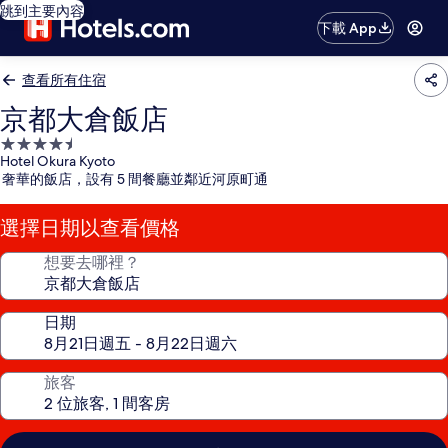
跳到主要內容
下載 App
查看所有住宿
京都大倉飯店
4.5
Hotel Okura Kyoto
星
奢華的飯店，設有 5 間餐廳並鄰近河原町通
級
住
選擇日期以查看價格
宿
想要去哪裡？
日期
旅客