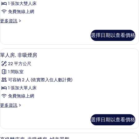
間
有
1 張加大雙人床
非
的
相
免費無線上網
詳
吸
片
情
更
更多資訊
煙
多
房
雙
選擇日期以查看價格
人
的
房,
所
非
高級寢具、羽絨被、迷你吧、客房內保
顯
6
吸
單人房, 非吸煙房
有
示
煙
相
22 平方公尺
房
單
的
片
1 間臥室
人
詳
可容納 2 人 (依實際入住人數計費)
情
房,
1 張加大單人床
非
免費無線上網
吸
更
更多資訊
煙
多
房
單
選擇日期以查看價格
人
的
房,
所
非
高級寢具、羽絨被、迷你吧、客房內保
顯
5
吸