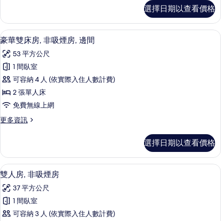
吸
豪
選擇日期以查看價格
華
煙
雙
房
人
高級寢具、羽絨被、迷你吧、客房內保
顯
9
房,
豪華雙床房, 非吸煙房, 邊間
的
示
非
所
53 平方公尺
吸
豪
煙
有
1 間臥室
華
房
相
可容納 4 人 (依實際入住人數計費)
的
雙
詳
片
2 張單人床
床
情
免費無線上網
房,
更
更多資訊
非
多
吸
豪
選擇日期以查看價格
華
煙
雙
房,
床
高級寢具、羽絨被、迷你吧、客房內保
顯
4
房,
雙人房, 非吸煙房
邊
示
非
間
37 平方公尺
吸
雙
煙
的
1 間臥室
人
房,
所
可容納 3 人 (依實際入住人數計費)
邊
房,