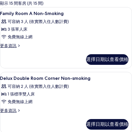
的
顯示 15 間客房 (共 15 間)
客
高級寢具、羽絨被、迷你吧、客房內保
顯
1
Family Room A Non-Smoking
房
示
篩
可容納 3 人 (依實際入住人數計費)
Family
選
3 張單人床
Room
條
免費無線上網
A
件
Non-
更
更多資訊
多
Smoking
Family
的
選擇日期以查看價格
Room
所
A
Non-
有
高級寢具、羽絨被、迷你吧、客房內保
顯
1
Smoking
Delux Double Room Corner Non-smoking
相
示
的
可容納 2 人 (依實際入住人數計費)
詳
片
Delux
情
1 張標準雙人床
Double
免費無線上網
Room
Corner
更
更多資訊
多
Non-
Delux
smoking
選擇日期以查看價格
Double
的
Room