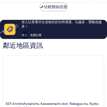
格
區
極
極
為
比較類似住宿
了，
了，
NT$5,840
541
1,004
則
則
評
評
登入以查看符合資格的折扣和禮遇。玩越多，獎勵就越
論
論
多！
登入
免費註冊
鄰近地區資訊
537-4 Ichinofunairicho, Kawaramachi-dori, Nakagyo-ku, Kyoto,