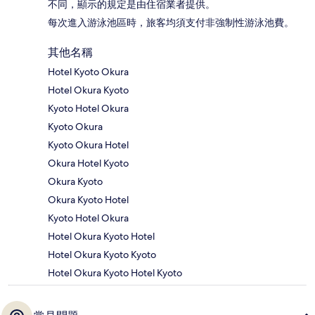
不同，顯示的規定是由住宿業者提供。
每次進入游泳池區時，旅客均須支付非強制性游泳池費。
其他名稱
Hotel Kyoto Okura
Hotel Okura Kyoto
Kyoto Hotel Okura
Kyoto Okura
Kyoto Okura Hotel
Okura Hotel Kyoto
Okura Kyoto
Okura Kyoto Hotel
Kyoto Hotel Okura
Hotel Okura Kyoto Hotel
Hotel Okura Kyoto Kyoto
Hotel Okura Kyoto Hotel Kyoto