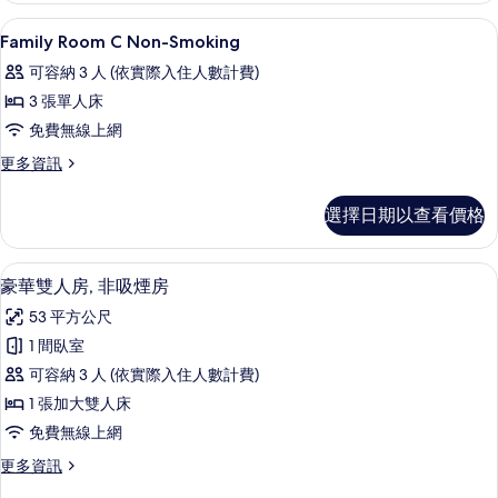
Corner
所
高級寢具、羽絨被、迷你吧、客房內保
顯
1
Non-
Family Room C Non-Smoking
有
示
smoking
可容納 3 人 (依實際入住人數計費)
的
相
Family
詳
3 張單人床
片
Room
情
免費無線上網
C
Non-
更
更多資訊
多
Smoking
Family
的
選擇日期以查看價格
Room
所
C
Non-
有
豪華雙人房, 非吸煙房 | 高級寢具、
顯
8
Smoking
豪華雙人房, 非吸煙房
相
示
的
53 平方公尺
詳
片
豪
情
1 間臥室
華
可容納 3 人 (依實際入住人數計費)
雙
1 張加大雙人床
人
免費無線上網
房,
更
更多資訊
非
多