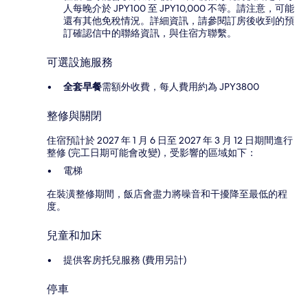
人每晚介於 JPY100 至 JPY10,000 不等。請注意，可能
還有其他免稅情況。詳細資訊，請參閱訂房後收到的預
訂確認信中的聯絡資訊，與住宿方聯繫。
可選設施服務
全套早餐
需額外收費，每人費用約為 JPY3800
整修與關閉
住宿預計於 2027 年 1 月 6 日至 2027 年 3 月 12 日期間進行
整修 (完工日期可能會改變)，受影響的區域如下：
電梯
在裝潢整修期間，飯店會盡力將噪音和干擾降至最低的程
度。
兒童和加床
提供客房托兒服務 (費用另計)
停車