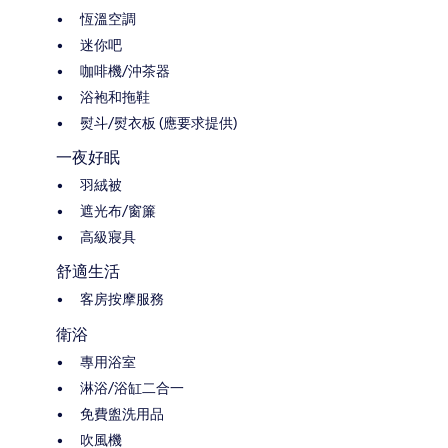
恆溫空調
迷你吧
咖啡機/沖茶器
浴袍和拖鞋
熨斗/熨衣板 (應要求提供)
一夜好眠
羽絨被
遮光布/窗簾
高級寢具
舒適生活
客房按摩服務
衛浴
專用浴室
淋浴/浴缸二合一
免費盥洗用品
吹風機