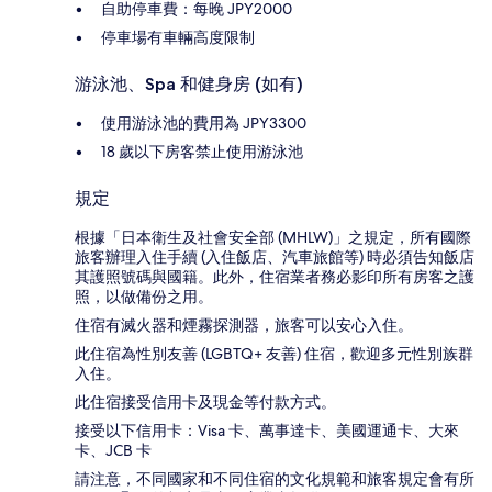
自助停車費：每晚 JPY2000
停車場有車輛高度限制
游泳池、Spa 和健身房 (如有)
使用游泳池的費用為 JPY3300
18 歲以下房客禁止使用游泳池
規定
根據「日本衛生及社會安全部 (MHLW)」之規定，所有國際
旅客辦理入住手續 (入住飯店、汽車旅館等) 時必須告知飯店
其護照號碼與國籍。此外，住宿業者務必影印所有房客之護
照，以做備份之用。
住宿有滅火器和煙霧探測器，旅客可以安心入住。
此住宿為性別友善 (LGBTQ+ 友善) 住宿，歡迎多元性別族群
入住。
此住宿接受信用卡及現金等付款方式。
接受以下信用卡：Visa 卡、萬事達卡、美國運通卡、大來
卡、JCB 卡
請注意，不同國家和不同住宿的文化規範和旅客規定會有所