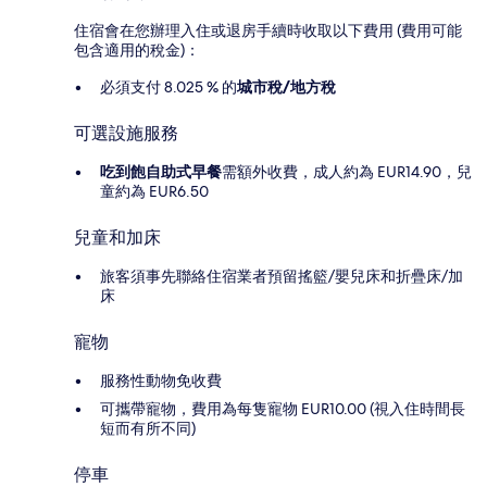
住宿會在您辦理入住或退房手續時收取以下費用 (費用可能
包含適用的稅金)：
必須支付 8.025 % 的
城市稅/地方稅
可選設施服務
吃到飽自助式早餐
需額外收費，成人約為 EUR14.90，兒
童約為 EUR6.50
兒童和加床
旅客須事先聯絡住宿業者預留搖籃/嬰兒床和折疊床/加
床
寵物
服務性動物免收費
可攜帶寵物，費用為每隻寵物 EUR10.00 (視入住時間長
短而有所不同)
停車