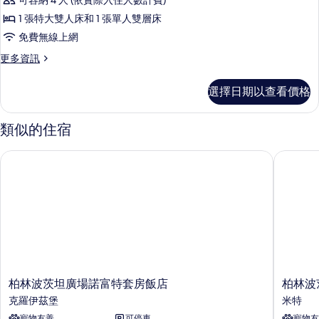
可容納 4 人 (依實際入住人數計費)
四
1 張特大雙人床和 1 張單人雙層床
人
免費無線上網
房
更
更多資訊
的
多
所
家
選擇日期以查看價格
庭
有
四
相
人
類似的住宿
房
片
的
柏林波茨坦廣場諾富特套房飯店
柏林波茨
詳
情
柏
柏
柏林波茨坦廣場諾富特套房飯店
柏林波
林
林
克羅伊茲堡
米特
波
波
寵物友善
可停車
寵物友