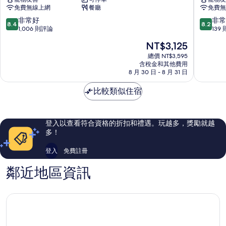
茨
茨
免費無線上網
餐廳
免費無
坦
坦
廣
廣
8.4
8.2
非常好
非常
8.4
8.2
場
場
分，
分，
1,006 則評論
139
諾
B&B
滿
滿
現
NT$3,125
富
飯
分
分
在
特
店
10
10
總價 NT$3,595
價
套
含稅金和其他費用
米
分，
分，
格
8 月 30 日 - 8 月 31 日
房
特
非
非
為
飯
常
常
NT$3,125
比較類似住宿
店
好，
好，
克
1,006
139
羅
則
則
伊
評
評
登入以查看符合資格的折扣和禮遇。玩越多，獎勵就越
茲
論
論
多！
堡
登入
免費註冊
鄰近地區資訊