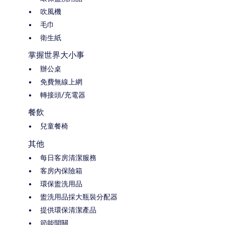
吹風機
毛巾
衛生紙
掌握世界大小事
辦公桌
免費無線上網
轉接頭/充電器
餐飲
兒童餐椅
其他
每日客房清潔服務
客房內保險箱
環保盥洗用品
盥洗用品採大瓶裝分配器
提供環保清潔產品
節能開關