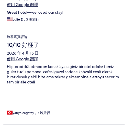
使用 Google 翻譯
Great hotel—we loved our stay!
Julie E，3 晚旅行
旅客真實評論
10/10 好極了
2026 年 4 月 15 日
使用 Google 翻譯
Hiç tereddüt etmeden konaklayacaginiz bir otel odalar temiz
guler tuzlu personel cafesi guzel sadece kahvalti cesit olarak
biraz dusuk geldi bize ama tekrar geksem yine alettoyu seçerim
tam bir aile oteli
yahya cagatay，7 晚旅行