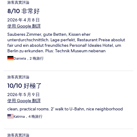
旅客真實評論
8/10 非常好
2026 年 4 月 8 日
使用 Google 翻譯
Sauberes Zimmer, gute Betten, Kissen eher
unterdurchschnittlich. Lage perfekt, Restaurant Preise absolut
fair und ein absolut freundliches Personal! Ideales Hotel, um
Berlin zu erkunden. Plus: Technik Museum nebenan
Daniela，2 晚旅行
旅客真實評論
10/10 好極了
2026 年 5 月 9 日
使用 Google 翻譯
clean, practical rooms. 2‘ walk to U-Bahn, nice neighborhood
Katrina，4 晚旅行
旅客真實評論