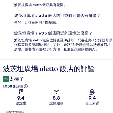
波茨坦廣場 aletto 飯店具有花園。
波茨坦廣場 aletto 飯店內部或附近是否有餐廳？
是的，此住宿附設 1 間餐廳。
波茨坦廣場 aletto 飯店附近的環境怎麼樣？
波茨坦廣場 aletto 飯店位於克羅伊茲堡，只要走路 1 分鐘就可以
到格萊斯多萊耶地鐵站，另外，走路 13 分鐘也可以抵達波茲坦
廣場。旅客表示這裡步行方便，且適合想要購物的人。
波茨坦廣場 aletto 飯店的評論
評
論
太棒了
9.2
1,008 則評論
9.4
8.8
9.4
整潔度
設施服務
員工素質
評
旅客真實評論