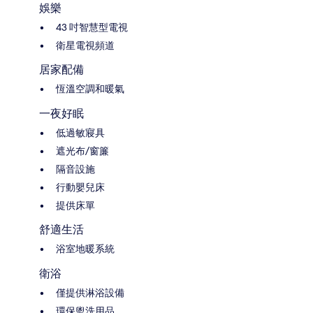
娛樂
43 吋智慧型電視
衛星電視頻道
居家配備
恆溫空調和暖氣
一夜好眠
低過敏寢具
遮光布/窗簾
隔音設施
行動嬰兒床
提供床單
舒適生活
浴室地暖系統
衛浴
僅提供淋浴設備
環保盥洗用品