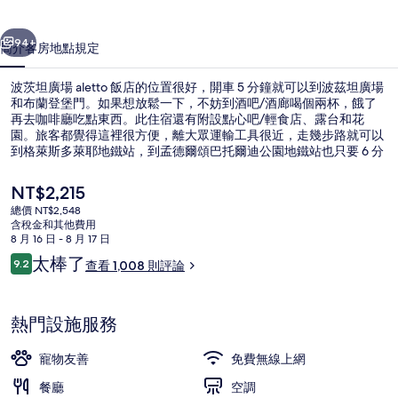
飯
一個
下一個
店
94+
簡介
客房
地點
規定
的
波茨坦廣場 aletto 飯店的位置很好，開車 5 分鐘就可以到波茲坦廣場
相
和布蘭登堡門。如果想放鬆一下，不妨到酒吧/酒廊喝個兩杯，餓了
片
再去咖啡廳吃點東西。此住宿還有附設點心吧/輕食店、露台和花
園。旅客都覺得這裡很方便，離大眾運輸工具很近，走幾步路就可以
集
到格萊斯多萊耶地鐵站，到孟德爾頌巴托爾迪公園地鐵站也只要 6 分
鐘。
目
NT$2,215
前
總價 NT$2,548
的
含稅金和其他費用
用餐區
價
8 月 16 日 - 8 月 17 日
格
評
太棒了
9.2
查看 1,008 則評論
是
9.2 分，滿分 10 分，
論
NT$2,215
熱門設施服務
寵物友善
免費無線上網
餐廳
空調