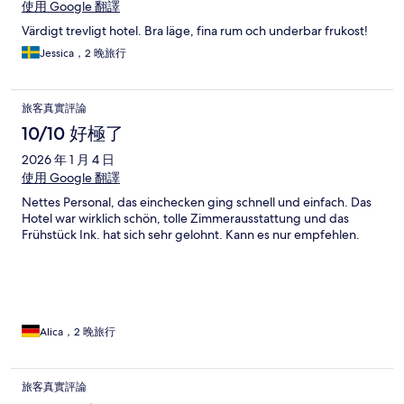
使用 Google 翻譯
Värdigt trevligt hotel. Bra läge, fina rum och underbar frukost!
Jessica，2 晚旅行
旅客真實評論
10/10 好極了
2026 年 1 月 4 日
使用 Google 翻譯
Nettes Personal, das einchecken ging schnell und einfach. Das
Hotel war wirklich schön, tolle Zimmerausstattung und das
Frühstück Ink. hat sich sehr gelohnt. Kann es nur empfehlen.
Alica，2 晚旅行
旅客真實評論