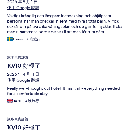
2026 年 8 月 1 日
使用 Google 翻譯
Väldigt krånglig och långsam incheckning och ohjälpsam
personal när man checkar in sent med fyra trötta barn. Vi fick
också rum på två olika våningsplan och de gav fel nycklar. Bokar
man tillsammans borde de se till att man får rum nära.
Emma，2 晚旅行
旅客真實評論
10/10 好極了
2026 年 4 月 11 日
使用 Google 翻譯
Really well-thought out hotel. It has it all - everything needed
for a comfortable stay.
JANE，4 晚旅行
旅客真實評論
10/10 好極了