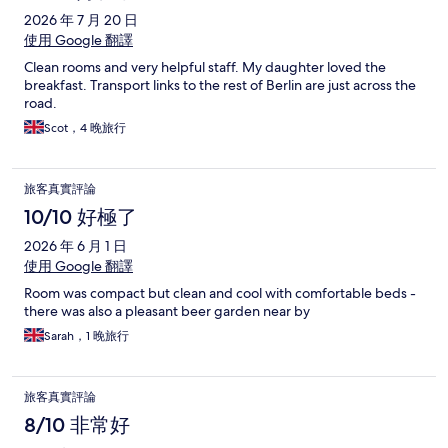
2026 年 7 月 20 日
使用 Google 翻譯
Clean rooms and very helpful staff. My daughter loved the
breakfast. Transport links to the rest of Berlin are just across the
road.
Scot，4 晚旅行
旅客真實評論
10/10 好極了
2026 年 6 月 1 日
使用 Google 翻譯
Room was compact but clean and cool with comfortable beds -
there was also a pleasant beer garden near by
Sarah，1 晚旅行
旅客真實評論
8/10 非常好