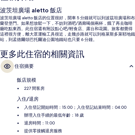
波茨坦廣場 aletto 飯店
波茨坦廣場 aletto 飯店的位置很好，開車 5 分鐘就可以到波茲坦廣場和布
蘭登堡門。如果想放鬆一下，不妨到酒吧/酒廊喝個兩杯，餓了再去咖啡
廳吃點東西。此住宿還有附設點心吧/輕食店、露台和花園。旅客都覺得
這裡很方便，離大眾運輸工具很近，走幾步路就可以到格萊斯多萊耶地鐵
站，到孟德爾頌巴托爾迪公園地鐵站也只要 6 分鐘。
更多此住宿的相關資訊
住宿摘要
飯店規模
227 間客房
入住/退房
入住登記開始時間：15:00；入住登記結束時間：04:00
辦理入住手續的最低年齡：18 歲
退房時間：11:00
提供零接觸退房服務