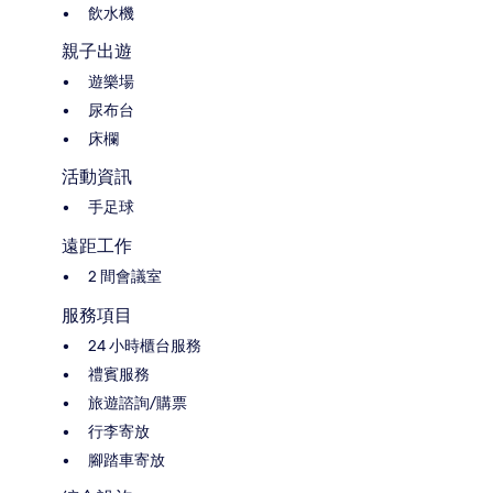
飲水機
親子出遊
遊樂場
尿布台
床欄
活動資訊
手足球
遠距工作
2 間會議室
服務項目
24 小時櫃台服務
禮賓服務
旅遊諮詢/購票
行李寄放
腳踏車寄放