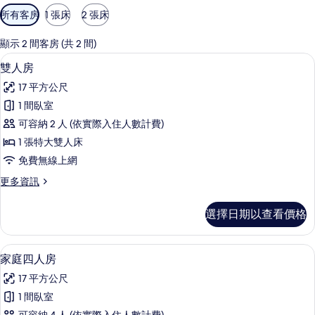
可
所有客房
1 張床
2 張床
用
的
顯示 2 間客房 (共 2 間)
客
低過敏寢具、客房內保險箱、書桌、筆
顯
11
雙人房
房
示
篩
17 平方公尺
雙
選
1 間臥室
人
條
可容納 2 人 (依實際入住人數計費)
房
件
1 張特大雙人床
的
免費無線上網
所
更
更多資訊
有
多
相
雙
選擇日期以查看價格
人
片
房
的
低過敏寢具、客房內保險箱、書桌、筆
顯
7
詳
家庭四人房
示
情
17 平方公尺
家
1 間臥室
庭