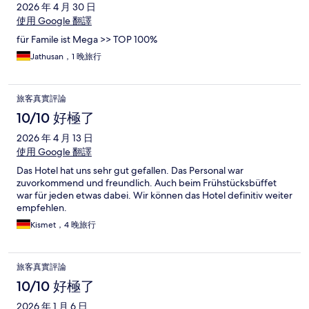
2026 年 4 月 30 日
使用 Google 翻譯
für Famile ist Mega >> TOP 100%
Jathusan，1 晚旅行
旅客真實評論
10/10 好極了
2026 年 4 月 13 日
使用 Google 翻譯
Das Hotel hat uns sehr gut gefallen. Das Personal war
zuvorkommend und freundlich. Auch beim Frühstücksbüffet
war für jeden etwas dabei. Wir können das Hotel definitiv weiter
empfehlen.
Kismet，4 晚旅行
旅客真實評論
10/10 好極了
2026 年 1 月 6 日