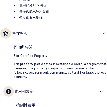
使用部分 LED 照明
僅提供節水淋浴設備
僅提供省水馬桶
住宿特色
獎項與聯盟
Eco-Certified Property
This property participates in Sustainable Berlin, a program that
measures the property's impact on one or more of the
following: environment, community, cultural-heritage, the local
economy.
費用和規定
強制性費用