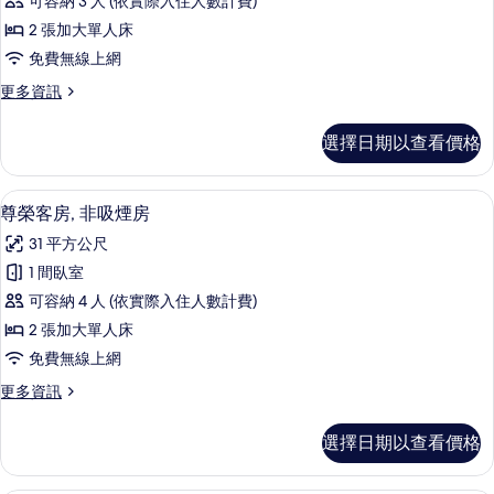
片
可容納 3 人 (依實際入住人數計費)
詳
客
情
2 張加大單人床
房,
免費無線上網
非
更
更多資訊
吸
多
煙
尊
選擇日期以查看價格
榮
房
客
的
房,
低過敏寢具、羽絨被、筆電工作空間、
顯
13
非
尊榮客房, 非吸煙房
所
示
吸
有
31 平方公尺
煙
尊
房
相
1 間臥室
榮
的
片
可容納 4 人 (依實際入住人數計費)
詳
客
情
2 張加大單人床
房,
免費無線上網
非
更
更多資訊
吸
多
煙
尊
選擇日期以查看價格
榮
房
客
的
房,