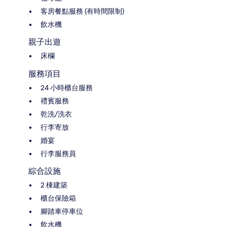
客房餐點服務 (有時間限制)
飲水機
親子出遊
床欄
服務項目
24 小時櫃台服務
禮賓服務
乾洗/洗衣
行李寄放
婚宴
行李服務員
綜合設施
2 棟建築
櫃台保險箱
腳踏車停車位
飲水機