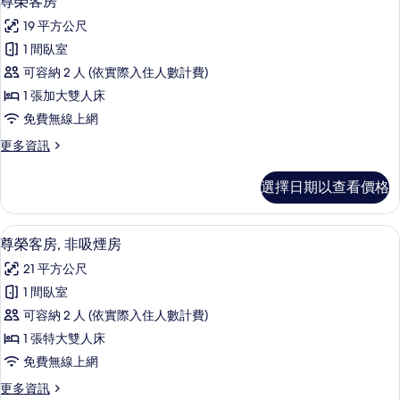
尊榮客房
示
煙
的
19 平方公尺
房
尊
所
(Standard
1 間臥室
榮
Fl,
有
可容納 2 人 (依實際入住人數計費)
Main)
客
相
的
1 張加大雙人床
房
片
詳
免費無線上網
情
的
更
更多資訊
所
多
有
尊
選擇日期以查看價格
榮
相
客
片
房
尊榮客房, 非吸煙房 | 低過敏寢具、
顯
10
的
尊榮客房, 非吸煙房
示
詳
21 平方公尺
情
尊
1 間臥室
榮
可容納 2 人 (依實際入住人數計費)
客
1 張特大雙人床
房,
免費無線上網
非
更
更多資訊
吸