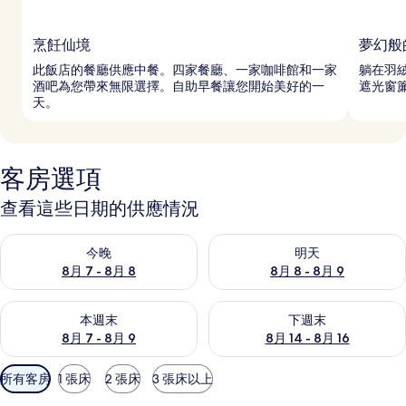
烹飪仙境
夢幻般
此飯店的餐廳供應中餐。四家餐廳、一家咖啡館和一家
躺在羽
酒吧為您帶來無限選擇。自助早餐讓您開始美好的一
遮光窗
天。
客房選項
查看這些日期的供應情況
查看今晚 (8月 7 - 8月 8) 的供應情況
查看明天 (8月 8 - 8月 9) 的
今晚
明天
8月 7 - 8月 8
8月 8 - 8月 9
查看本週末 (8月 7 - 8月 9) 的供應情況
查看下週末 (8月 14 - 8月 16)
本週末
下週末
8月 7 - 8月 9
8月 14 - 8月 16
可
所有客房
1 張床
2 張床
3 張床以上
用