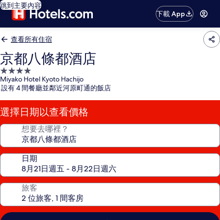
跳到主要內容
下載 App
查看所有住宿
京都八條都酒店
4.0
Miyako Hotel Kyoto Hachijo
星
設有 4 間餐廳並鄰近河原町通的飯店
級
住
選擇日期以查看價格
宿
想要去哪裡？
日期
旅客