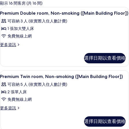
的
顯示 16 間客房 (共 16 間)
客
低過敏寢具、羽絨被、筆電工作空間、
顯
4
Premium Double room, Non-smoking ([Main Building Floor])
房
示
篩
可容納 3 人 (依實際入住人數計費)
Premium
選
1 張加大雙人床
Double
條
免費無線上網
room,
件
Non-
更
更多資訊
多
smoking
Premium
([Main
選擇日期以查看價格
Double
Building
room,
Non-
Floor])
低過敏寢具、羽絨被、筆電工作空間、
顯
5
smoking
Premium Twin room, Non-smoking ([Main Building Floor])
的
示
([Main
可容納 5 人 (依實際入住人數計費)
所
Building
Premium
Floor])
2 張單人床
有
Twin
的
免費無線上網
相
room,
詳
情
片
Non-
更
更多資訊
多
smoking
Premium
([Main
選擇日期以查看價格
Twin
Building
room,