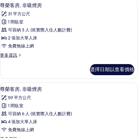
尊榮客房, 非吸煙房 | 低過敏寢具、
顯
10
非
尊榮客房, 非吸煙房
所
示
吸
有
31 平方公尺
煙
尊
房
相
1 間臥室
榮
的
片
可容納 3 人 (依實際入住人數計費)
詳
客
情
2 張加大單人床
房,
免費無線上網
非
更
更多資訊
吸
多
煙
尊
選擇日期以查看價格
榮
房
客
的
房,
尊榮客房, 非吸煙房 | 低過敏寢具、
顯
14
非
尊榮客房, 非吸煙房
所
示
吸
有
59 平方公尺
煙
尊
房
相
1 間臥室
榮
的
片
可容納 6 人 (依實際入住人數計費)
詳
客
情
4 張加大單人床
房,
免費無線上網
非