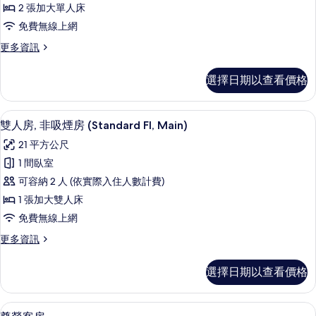
有
Main)
2 張加大單人床
非
相
的
免費無線上網
詳
吸
片
情
更
更多資訊
煙
多
房
雙
選擇日期以查看價格
床
(Standard
房,
Fl
非
雙人房, 非吸煙房 (Standard Fl, 
顯
Large,
7
吸
雙人房, 非吸煙房 (Standard Fl, Main)
示
煙
Main)
21 平方公尺
房
雙
的
(Standard
1 間臥室
人
所
Fl
可容納 2 人 (依實際入住人數計費)
Large,
房,
有
Main)
1 張加大雙人床
非
相
的
免費無線上網
詳
吸
片
情
更
更多資訊
煙
多
房
雙
選擇日期以查看價格
人
(Standard
房,
Fl,
非
尊榮客房 | 低過敏寢具、羽絨被、筆電
顯
Main)
9
吸