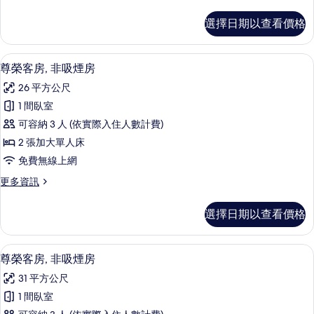
多
煙
尊
選擇日期以查看價格
榮
房
客
的
房,
尊榮客房, 非吸煙房 | 低過敏寢具、
顯
12
非
尊榮客房, 非吸煙房
所
示
吸
有
26 平方公尺
煙
尊
房
相
1 間臥室
榮
的
片
可容納 3 人 (依實際入住人數計費)
詳
客
情
2 張加大單人床
房,
免費無線上網
非
更
更多資訊
吸
多
煙
尊
選擇日期以查看價格
榮
房
客
的
房,
低過敏寢具、羽絨被、筆電工作空間、
顯
11
非
尊榮客房, 非吸煙房
所
示
吸
有
31 平方公尺
煙
尊
房
相
1 間臥室
榮
的