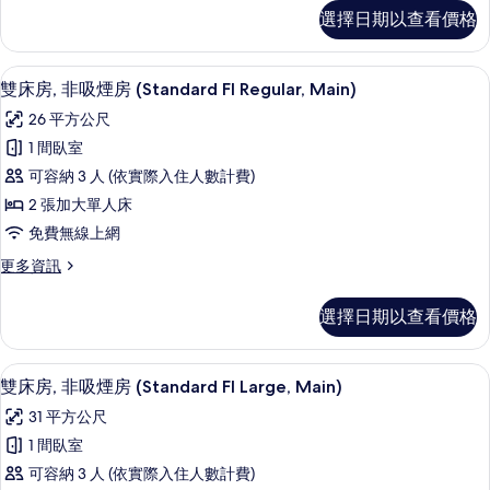
房
雙
選擇日期以查看價格
床
(Standard
房,
Fl
非
雙床房, 非吸煙房 (Standard Fl Re
顯
Compact,
8
吸
雙床房, 非吸煙房 (Standard Fl Regular, Main)
示
煙
Main)
26 平方公尺
房
雙
的
(Standard
1 間臥室
床
所
Fl
可容納 3 人 (依實際入住人數計費)
Compact,
房,
有
Main)
2 張加大單人床
非
相
的
免費無線上網
詳
吸
片
情
更
更多資訊
煙
多
房
雙
選擇日期以查看價格
床
(Standard
房,
Fl
非
雙床房, 非吸煙房 (Standard Fl L
顯
Regular,
8
吸
雙床房, 非吸煙房 (Standard Fl Large, Main)
示
煙
Main)
31 平方公尺
房
雙
的
(Standard
1 間臥室
床
所
Fl
可容納 3 人 (依實際入住人數計費)
Regular,
房,