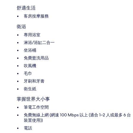
舒適生活
客房按摩服務
衛浴
專用浴室
淋浴/浴缸二合一
坐浴桶
免費盥洗用品
吹風機
毛巾
牙刷和牙膏
衛生紙
掌握世界大小事
筆電工作空間
免費無線上網 (網速 100 Mbps 以上 (適合 1–2 人或最多 6 台
裝置使用))
電話