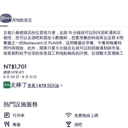
店
一個
下一個
的
94+
簡介
客房
地點
規定
相
京都八條都酒店的位置很方便，走路 15 分鐘就可以到河原町通和京
片
都塔。您可以去酒吧和朋友小酌幾杯，想要用餐的時候再去這裡 4 間
餐廳之一的Restaurant LE PLAISIR，這間餐廳在早餐、午餐和晚餐時
集
間均有開放。此外，開車只要 5 分鐘左右就可以到四條通和錦市場。
旅客都對給予住宿的友善員工和地點極高的評價。住宿離大眾運輸工
具不遠，走路到九條站只要 10 分鐘。
目
NT$1,701
前
總價 NT$1,871
的
8 月 30 日 - 8 月 31 日
庭園
價
評
太棒了
9.0
查看 1,878 則評論
格
9.0 分，滿分 10 分，
論
是
NT$1,701
熱門設施服務
可停車
免費無線上網
餐廳
酒吧