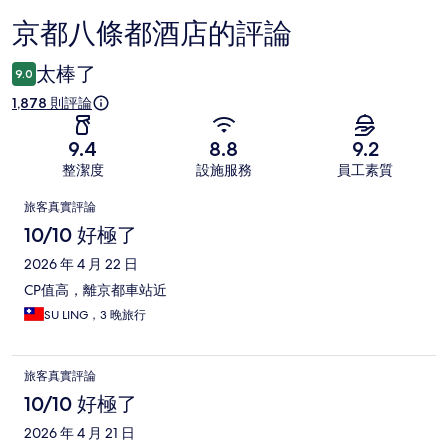
京都八條都酒店的評論
評
論
太棒了
9.0
1,878 則評論
9.4
8.8
9.2
整潔度
設施服務
員工素質
評
旅客真實評論
論
10/10 好極了
2026 年 4 月 22 日
CP值高，離京都車站近
SU LING，3 晚旅行
旅客真實評論
10/10 好極了
2026 年 4 月 21 日