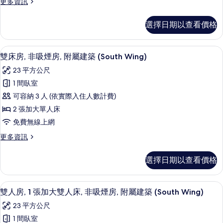
更
更多資訊
吸
多
煙
尊
選擇日期以查看價格
榮
房
客
的
房,
雙床房, 非吸煙房, 附屬建築 (South
顯
10
非
雙床房, 非吸煙房, 附屬建築 (South Wing)
所
示
吸
有
23 平方公尺
煙
雙
房
相
1 間臥室
床
的
片
可容納 3 人 (依實際入住人數計費)
詳
房,
情
2 張加大單人床
非
免費無線上網
吸
更
更多資訊
煙
多
房,
雙
選擇日期以查看價格
床
附
房,
屬
非
雙人房, 1 張加大雙人床, 非吸煙房, 附
顯
9
吸
雙人房, 1 張加大雙人床, 非吸煙房, 附屬建築 (South Wing)
建
示
煙
築
23 平方公尺
房,
雙
附
(South
1 間臥室