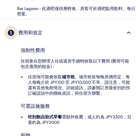
Bar Lagoon - 此酒吧僅供應輕食。房客可於酒吧點用飲料。每日
營業。
費用和規定
強制性費用
住宿會在您辦理入住或退房手續時收取以下費用 (費用可能
包含適用的稅金)：
住宿地可能會收取
城市稅
。城市稅依每晚房價而定，每
人每晚介於 JPY100 至 JPY10,000 不等。請注意，可能
還有其他免稅情況。詳細資訊，請參閱訂房後收到的預
訂確認信中的聯絡資訊，與住宿方聯繫。
可選設施服務
吃到飽自助式早餐
需額外收費，成人約為 JPY3300，兒
童約為 JPY2000
寵物