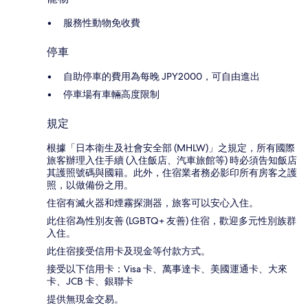
服務性動物免收費
停車
自助停車的費用為每晚 JPY2000，可自由進出
停車場有車輛高度限制
規定
根據「日本衛生及社會安全部 (MHLW)」之規定，所有國際
旅客辦理入住手續 (入住飯店、汽車旅館等) 時必須告知飯店
其護照號碼與國籍。此外，住宿業者務必影印所有房客之護
照，以做備份之用。
住宿有滅火器和煙霧探測器，旅客可以安心入住。
此住宿為性別友善 (LGBTQ+ 友善) 住宿，歡迎多元性別族群
入住。
此住宿接受信用卡及現金等付款方式。
接受以下信用卡：Visa 卡、萬事達卡、美國運通卡、大來
卡、JCB 卡、銀聯卡
提供無現金交易。