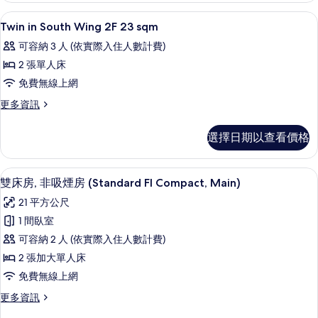
Non-
Floor])
低過敏寢具、羽絨被、筆電工作空間、
顯
1
smoking
Twin in South Wing 2F 23 sqm
的
示
([Main
可容納 3 人 (依實際入住人數計費)
所
Building
Twin
Floor])
2 張單人床
有
in
的
免費無線上網
相
South
詳
情
片
Wing
更
更多資訊
多
2F
Twin
23
選擇日期以查看價格
in
sqm
South
Wing
的
雙床房, 非吸煙房 (Standard Fl C
顯
7
2F
雙床房, 非吸煙房 (Standard Fl Compact, Main)
所
示
23
21 平方公尺
有
sqm
雙
的
1 間臥室
相
床
詳
可容納 2 人 (依實際入住人數計費)
片
情
房,
2 張加大單人床
非
免費無線上網
吸
更
更多資訊
煙
多