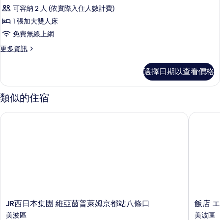
人
屬
Wing)
可容納 2 人 (依實際入住人數計費)
建
房,
的
築
1 張加大雙人床
1
(South
所
免費無線上網
Wing)
張
有
的
更
更多資訊
加
詳
相
多
大
情
雙
片
選擇日期以查看價格
人
雙
房,
人
1
類似的住宿
張
床,
加
非
JR西日本集團 維亞茵普萊姆京都站八條口
飯店 エ
大
吸
雙
人
煙
床,
房,
非
吸
附
煙
屬
房,
附
建
屬
JR
飯
JR西日本集團 維亞茵普萊姆京都站八條口
飯店 
築
建
西
店
美波區
美波區
築
(South