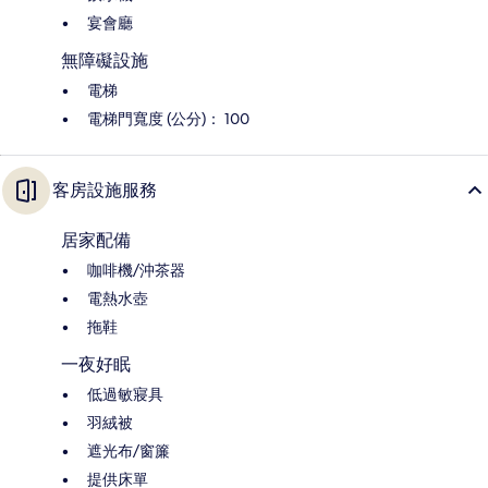
宴會廳
無障礙設施
電梯
電梯門寬度 (公分)： 100
客房設施服務
居家配備
咖啡機/沖茶器
電熱水壺
拖鞋
一夜好眠
低過敏寢具
羽絨被
遮光布/窗簾
提供床單