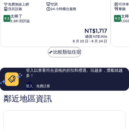
日
エ
(South
Wing)
免費無線上網
空調
可停車
本
ル
Wing)
洗衣設施
24 小時櫃台服務
餐廳
集
シ
的
的
團
エ
9.2
9.0
太棒了
太棒
詳
9.2
9.0
所
維
ン
分，
分，
2,381 則評論
1,0
情
亞
ト
滿
滿
有
現
NT$1,717
茵
京
分
分
相
在
普
都
10
10
總價 NT$1,906
價
片
萊
8 月 23 日 - 8 月 24 日
八
分，
分，
格
姆
条
太
太
為
京
比較類似住宿
口
棒
棒
NT$1,717
都
美
了，
了，
站
波
2,381
1,003
八
區
則
則
登入以查看符合資格的折扣和禮遇。玩越多，獎勵就越
條
評
評
多！
口
論
論
美
登入
免費註冊
波
區
鄰近地區資訊