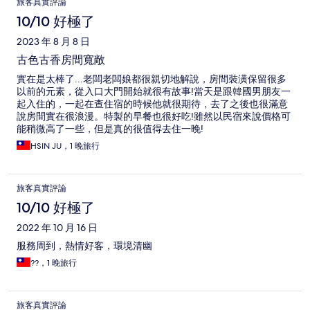
旅客真實評論
10/10 好極了
2023 年 8 月 8 日
古色古香房間寬敞
實在是太棒了...老闆老闆娘都很親切地解說，房間裝潢保留很多
以前的元素，從入口大門開始就很有故事!當天是跟韓國男朋友一
起入住的，一起在查住宿的時候他就很期待，去了之後也很滿意
說房間實在很浪漫。特製的早餐也很好吃!雖然以民宿來說價格可
能稍微高了一些，但是真的很值得去住一晚!
HSIN JU，1 晚旅行
旅客真實評論
10/10 好極了
2022 年 10 月 16 日
服務周到，熱情好客，環境清幽
??，1 晚旅行
旅客真實評論