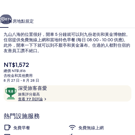
片
一個
下一個
集
87+
簡介
客房
地點
規定
九山八海的位置很好，開車 5 分鐘就可以到九份老街和黃金博物館。
住宿提供免費無線上網和當地特色早餐 (每日 08:00 - 10:00 供應)。
此外，開車一下下就可以到不厭亭和黃金瀑布。住過的人都對住宿的
友善員工讚不絕口。
目
NT$1,572
前
總價 NT$1,816
的
含稅金和其他費用
價
8 月 27 日 - 8 月 28 日
家庭四人房 | 書桌、筆電工作空間、
格
評
9.8
深受旅客喜愛
是
論
旅
分，
旅客評分最高
NT$1,572
客
查看 77 則評論
滿
評
分
分
10，
熱門設施服務
最
深
高
受
免費早餐
免費無線上網
旅