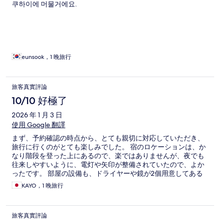
쿠하이에 머물거에요.
eunsook，1 晚旅行
旅客真實評論
10/10 好極了
2026 年 1 月 3 日
使用 Google 翻譯
まず、予約確認の時点から、とても親切に対応していただき、
旅行に行くのがとても楽しみでした。 宿のロケーションは、か
なり階段を登った上にあるので、楽ではありませんが、夜でも
往来しやすいように、電灯や矢印が整備されていたので、よか
ったです。 部屋の設備も、ドライヤーや鏡が2個用意してある
など、快適に過ごせるように整えてあり、快適に過ごすことが
KAYO，1 晚旅行
できました。 なんと言っても、1番よかったのは、スタッフの方
の対応が、最高でした。チェックインする時の、設備や周囲の
とても詳しく説明してくださいました。 当日は大雨に見舞われ
旅客真實評論
てしまったのですが、傘を貸していただいたり、濡れた靴を乾