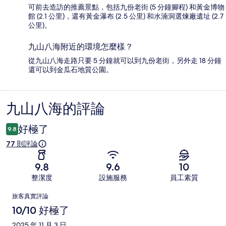
可前去造訪的推薦景點，包括九份老街 (5 分鐘腳程) 和黃金博物
館 (2.1 公里)，還有黃金瀑布 (2.5 公里) 和水湳洞選煉廠遺址 (2.7
公里)。
九山八海附近的環境怎麼樣？
從九山八海走路只要 5 分鐘就可以到九份老街，另外走 18 分鐘
還可以到金瓜石地質公園。
九山八海的評論
評
論
好極了
9.8
77 則評論
9.8
9.6
10
整潔度
設施服務
員工素質
評
旅客真實評論
論
10/10 好極了
2025 年 11 月 3 日