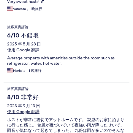
Very sweet hosts! 💕
Vanessa，1 晚旅行
旅客真實評論
6/10 不錯哦
2025 年 5 月 28 日
使用 Google 翻譯
Average property with amenities outside the room such as
refrigerator, water, hot water.
Norlaila，1 晚旅行
旅客真實評論
8/10 非常好
2023 年 9 月 13 日
使用 Google 翻譯
ホストが非常に親切でアットホームです。 親戚のお家に泊まり
に行った感じ。 台風が近づいていて夜強い雨が降ったせいで、
雨音が気になって起きてしまった。 九份は雨が多いのでそんな