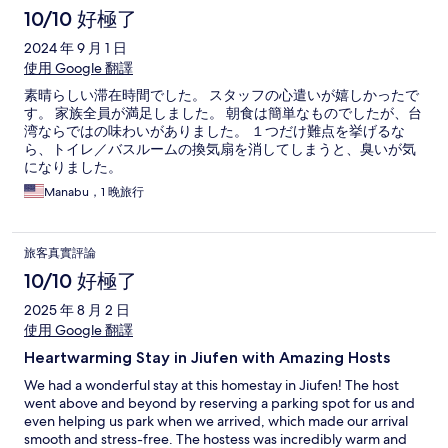
かす用意がしてあったり、とても助かりました。 高評価されて
10/10 好極了
いるのも納得のお宿です。
2024 年 9 月 1 日
使用 Google 翻譯
素晴らしい滞在時間でした。 スタッフの心遣いが嬉しかったで
す。 家族全員が満足しました。 朝食は簡単なものでしたが、台
湾ならではの味わいがありました。 １つだけ難点を挙げるな
ら、トイレ／バスルームの換気扇を消してしまうと、臭いが気
になりました。
Manabu，1 晚旅行
旅客真實評論
10/10 好極了
2025 年 8 月 2 日
使用 Google 翻譯
Heartwarming Stay in Jiufen with Amazing Hosts
We had a wonderful stay at this homestay in Jiufen! The host
went above and beyond by reserving a parking spot for us and
even helping us park when we arrived, which made our arrival
smooth and stress-free. The hostess was incredibly warm and