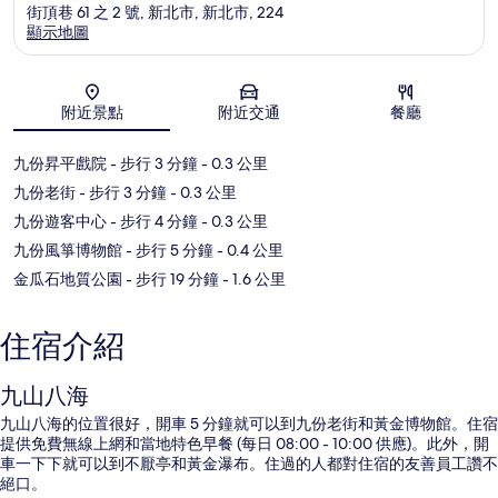
街頂巷 61 之 2 號, 新北市, 新北市, 224
顯示地圖
地圖
附近景點
附近交通
餐廳
九份昇平戲院
- 步行 3 分鐘
- 0.3 公里
九份老街
- 步行 3 分鐘
- 0.3 公里
九份遊客中心
- 步行 4 分鐘
- 0.3 公里
九份風箏博物館
- 步行 5 分鐘
- 0.4 公里
金瓜石地質公園
- 步行 19 分鐘
- 1.6 公里
住宿介紹
九山八海
九山八海的位置很好，開車 5 分鐘就可以到九份老街和黃金博物館。住宿
提供免費無線上網和當地特色早餐 (每日 08:00 - 10:00 供應)。此外，開
車一下下就可以到不厭亭和黃金瀑布。住過的人都對住宿的友善員工讚不
絕口。