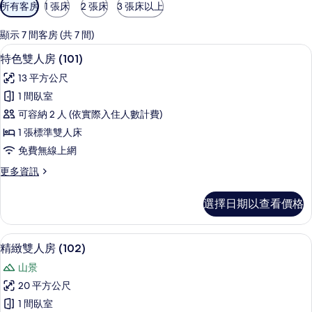
可
所有客房
1 張床
2 張床
3 張床以上
用
的
顯示 7 間客房 (共 7 間)
客
特色雙人房 (101) | 書桌、筆電工作
顯
9
特色雙人房 (101)
房
示
篩
13 平方公尺
特
選
1 間臥室
色
條
可容納 2 人 (依實際入住人數計費)
雙
件
1 張標準雙人床
人
免費無線上網
房
更
更多資訊
(101)
多
的
特
選擇日期以查看價格
色
所
雙
有
人
精緻雙人房 (102) | 書桌、筆電工作
顯
18
房
相
精緻雙人房 (102)
示
(101)
片
山景
的
精
詳
20 平方公尺
緻
情
1 間臥室