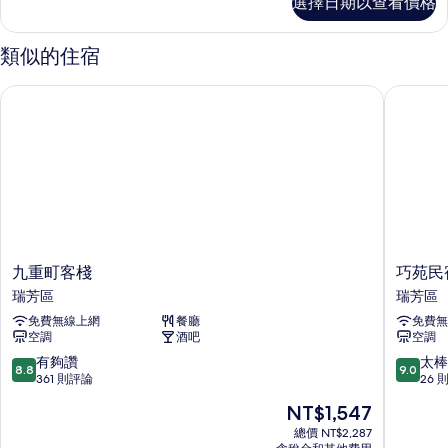
選擇日期以查看價格
景
的
四
所
人
類似的住宿
房
有
的
九重町客棧
巧苑民宿
相
詳
情
片
九
巧
九重町客棧
巧苑民
重
苑
瑞芳區
瑞芳區
町
民
免費無線上網
餐廳
免費無
客
宿
空調
酒吧
空調
棧
瑞
瑞
芳
8.8
9.0
有夠讚
太棒
8.8
9.0
芳
區
分，
分，
361 則評論
26 
區
滿
滿
現
NT$1,547
分
分
在
10
10
總價 NT$2,287
價