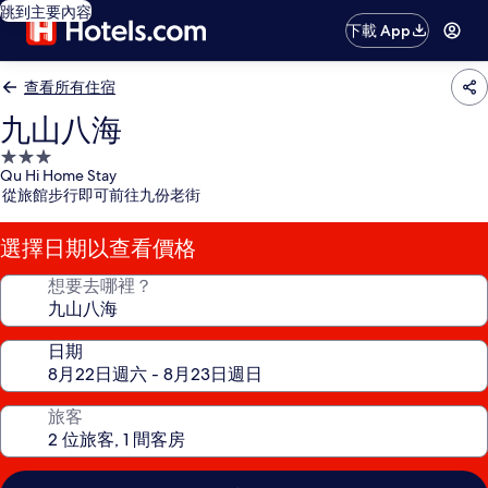
跳到主要內容
下載 App
查看所有住宿
九山八海
3.0
Qu Hi Home Stay
星
從旅館步行即可前往九份老街
級
住
選擇日期以查看價格
宿
想要去哪裡？
日期
旅客