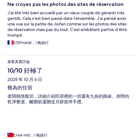
Ne croyez pas les photos des sites de réservation
J’ai été très bien accueilli par un vieux couple de gérants très
gentils. Cela s’est bien passé dans l’ensemble. J’ai pensé avoir
une vue sur la petite de Jiufen comme sur les photos des sites
de réservation mais pas du tout. C’est embêtant parfois d’être
trompé.
STEPHANE，1 晚旅行
旅客真實評論
10/10 好極了
2025 年 10 月 6 日
難為的住宿
老闆熱情親切，詳細介紹民宿裡的一切還有九份的路線。房間內
乾淨整潔。離開前還贈送月餅當伴手禮。
CHIA-WEI，1 晚旅行