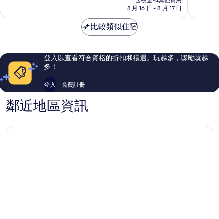
含稅金和其他費用
分，
分，
格
8 月 16 日 - 8 月 17 日
有
太
為
夠
棒
NT$1,547
比較類似住宿
讚，
了，
361
26
則
則
評
評
登入以查看符合資格的折扣和禮遇。玩越多，獎勵就越
論
論
多！
登入
免費註冊
鄰近地區資訊