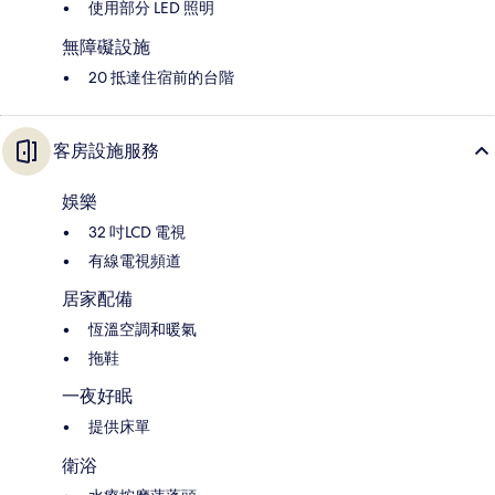
使用部分 LED 照明
無障礙設施
20 抵達住宿前的台階
客房設施服務
娛樂
32 吋LCD 電視
有線電視頻道
居家配備
恆溫空調和暖氣
拖鞋
一夜好眠
提供床單
衛浴