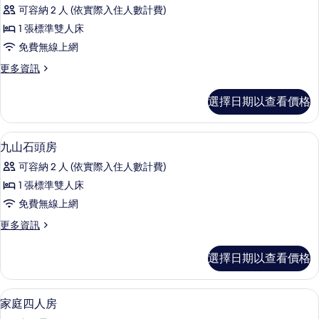
雙
可容納 2 人 (依實際入住人數計費)
人
1 張標準雙人床
房
免費無線上網
(102)
更
更多資訊
的
多
所
精
選擇日期以查看價格
緻
有
雙
相
人
書桌、筆電工作空間、免費無線上網、
顯
8
房
片
九山石頭房
示
(102)
可容納 2 人 (依實際入住人數計費)
的
九
詳
1 張標準雙人床
山
情
免費無線上網
石
更
更多資訊
頭
多
房
九
選擇日期以查看價格
山
的
石
所
頭
家庭四人房 | 書桌、筆電工作空間、
顯
20
房
家庭四人房
有
示
的