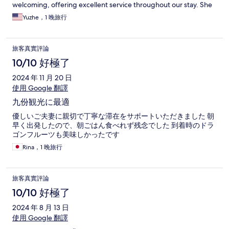
welcoming, offering excellent service throughout our stay. She
even treated us to some delicious fresh mango—so good that
Yuzhe，1 晚旅行
we asked for more! Highly recommended for anyone looking for
a cozy and hospitable place to stay in Jiufen.
旅客真實評論
10/10 好極了
2024 年 11 月 20 日
使用 Google 翻譯
九份観光に最適
優しいご夫妻に親切で丁寧な滞在をサポートいただきました 朝
早く出発したので、朝ごはん食べれず残念でした 到着時のドラ
ゴンフルーツも美味しかったです
Rina，1 晚旅行
旅客真實評論
10/10 好極了
2024 年 8 月 13 日
使用 Google 翻譯