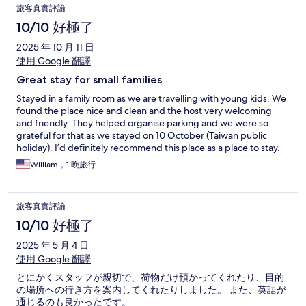
旅客真實評論
10/10 好極了
2025 年 10 月 11 日
使用 Google 翻譯
Great stay for small families
Stayed in a family room as we are travelling with young kids. We
found the place nice and clean and the host very welcoming
and friendly. They helped organise parking and we were so
grateful for that as we stayed on 10 October (Taiwan public
holiday). I’d definitely recommend this place as a place to stay.
Great location and friendly host.
William，1 晚旅行
旅客真實評論
10/10 好極了
2025 年 5 月 4 日
使用 Google 翻譯
とにかくスタッフが親切で、荷物だけ預かってくれたり、目的
の場所への行き方を案内してくれたりしました。 また、英語が
通じるのも良かったです。