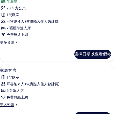
相
半海景
詳
家
情
片
23 平方公尺
庭
1 間臥室
四
可容納 4 人 (依實際入住人數計費)
人
2 張標準雙人床
房
免費無線上網
的
更
更多資訊
所
多
有
家
選擇日期以查看價格
庭
相
四
片
人
家庭客房 | 書桌、筆電工作空間、免
顯
10
房
家庭客房
示
的
1 間臥室
詳
家
情
可容納 6 人 (依實際入住人數計費)
庭
6 張單人床
客
免費無線上網
房
更
更多資訊
的
多
家