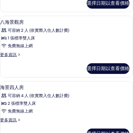
所
選擇日期以查看價格
庭
有
客
相
房
書桌、筆電工作空間、免費無線上網、
顯
14
的
八海景觀房
片
示
詳
可容納 2 人 (依實際入住人數計費)
情
八
1 張標準雙人床
海
免費無線上網
景
更
更多資訊
觀
多
房
八
選擇日期以查看價格
海
的
景
所
觀
書桌、筆電工作空間、免費無線上網、
顯
22
房
海景四人房
有
示
的
相
可容納 4 人 (依實際入住人數計費)
詳
海
情
片
2 張標準雙人床
景
免費無線上網
四
更
更多資訊
人
多
房
海