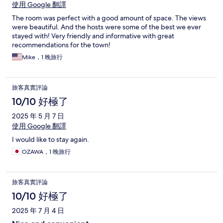
使用 Google 翻譯
The room was perfect with a good amount of space. The views
were beautiful. And the hosts were some of the best we ever
stayed with! Very friendly and informative with great
recommendations for the town!
Mike，1 晚旅行
旅客真實評論
10/10 好極了
2025 年 5 月 7 日
使用 Google 翻譯
I would like to stay again.
OZAWA，1 晚旅行
旅客真實評論
10/10 好極了
2025 年 7 月 4 日