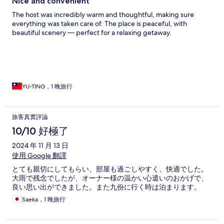
Nice and convenient
The host was incredibly warm and thoughtful, making sure
everything was taken care of. The place is peaceful, with
beautiful scenery — perfect for a relaxing getaway.
YU-TING，1 晚旅行
旅客真實評論
10/10 好極了
2024 年 11 月 13 日
使用 Google 翻譯
とても親切にしてもらい、部屋も過ごしやすく、快適でした。
大雨で残念でしたが、オーナー様の温かい心遣いのおかげで、
良い思い出ができました。また九份に行く時は泊まります。
Saeka，1 晚旅行