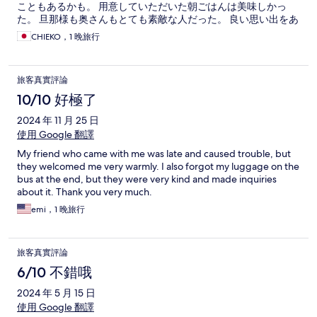
こともあるかも。 用意していただいた朝ごはんは美味しかっ
た。 旦那様も奥さんもとても素敵な人だった。 良い思い出をあ
りがとうございました。
CHIEKO，1 晚旅行
旅客真實評論
10/10 好極了
2024 年 11 月 25 日
使用 Google 翻譯
My friend who came with me was late and caused trouble, but
they welcomed me very warmly. I also forgot my luggage on the
bus at the end, but they were very kind and made inquiries
about it. Thank you very much.
emi，1 晚旅行
旅客真實評論
6/10 不錯哦
2024 年 5 月 15 日
使用 Google 翻譯