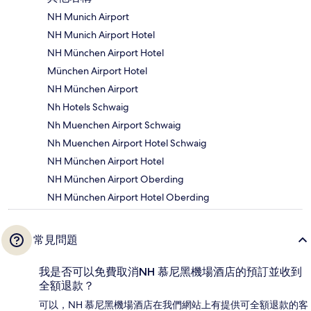
NH Munich Airport
NH Munich Airport Hotel
NH München Airport Hotel
München Airport Hotel
NH München Airport
Nh Hotels Schwaig
Nh Muenchen Airport Schwaig
Nh Muenchen Airport Hotel Schwaig
NH München Airport Hotel
NH München Airport Oberding
NH München Airport Hotel Oberding
常見問題
我是否可以免費取消NH 慕尼黑機場酒店的預訂並收到
全額退款？
可以，NH 慕尼黑機場酒店在我們網站上有提供可全額退款的客