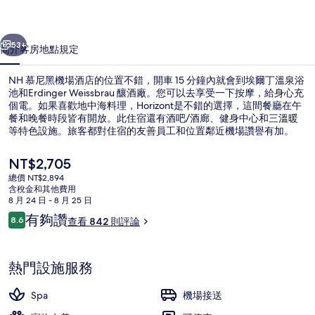
酒
一個
下一個
店
53+
簡介
客房
地點
規定
的
NH 慕尼黑機場酒店的位置不錯，開車 15 分鐘內就會到埃爾丁溫泉浴
相
池和Erdinger Weissbrau 釀酒廠。您可以去享受一下按摩，給身心充
片
個電。如果喜歡地中海料理，Horizont是不錯的選擇，這間餐廳在午
餐和晚餐時段皆有開放。此住宿還有酒吧/酒廊、健身中心和三溫暖
集
等特色設施。旅客都對住宿的友善員工和位置鄰近機場讚譽有加。
目
NT$2,705
前
總價 NT$2,894
的
含稅金和其他費用
供應午餐和晚餐
價
8 月 24 日 - 8 月 25 日
格
評
有夠讚
8.6
查看 842 則評論
是
8.6 分，滿分 10 分，
論
NT$2,705
熱門設施服務
Spa
機場接送