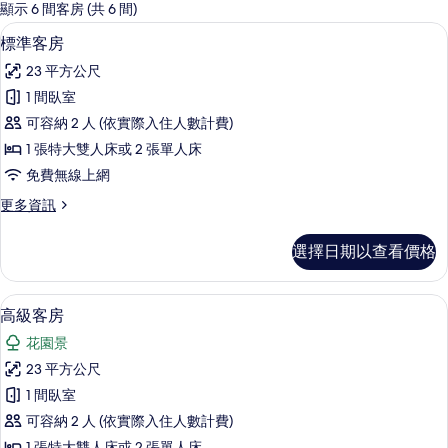
的
顯示 6 間客房 (共 6 間)
客
標準客房 | 羽絨被、迷你吧、客房內保
顯
13
標準客房
房
示
篩
23 平方公尺
標
選
1 間臥室
準
條
可容納 2 人 (依實際入住人數計費)
客
件
1 張特大雙人床或 2 張單人床
房
免費無線上網
的
更
更多資訊
所
多
有
標
選擇日期以查看價格
準
相
客
片
房
羽絨被、迷你吧、客房內保險箱、書桌
顯
18
的
高級客房
示
詳
花園景
情
高
23 平方公尺
級
1 間臥室
客
可容納 2 人 (依實際入住人數計費)
房
1 張特大雙人床或 2 張單人床