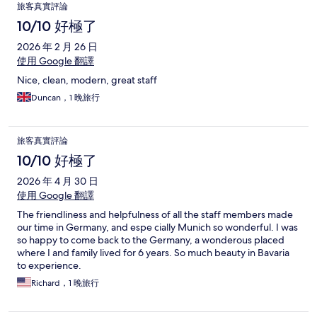
旅客真實評論
10/10 好極了
2026 年 2 月 26 日
使用 Google 翻譯
Nice, clean, modern, great staff
Duncan，1 晚旅行
旅客真實評論
10/10 好極了
2026 年 4 月 30 日
使用 Google 翻譯
The friendliness and helpfulness of all the staff members made
our time in Germany, and espe cially Munich so wonderful. I was
so happy to come back to the Germany, a wonderous placed
where I and family lived for 6 years. So much beauty in Bavaria
to experience.
Richard，1 晚旅行