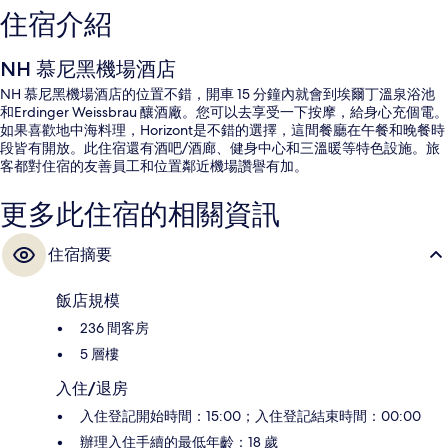
住宿介紹
NH 慕尼黑機場酒店
NH 慕尼黑機場酒店的位置不錯，開車 15 分鐘內就會到埃爾丁溫泉浴池
和Erdinger Weissbrau 釀酒廠。您可以去享受一下按摩，給身心充個電。
如果喜歡地中海料理，Horizont是不錯的選擇，這間餐廳在午餐和晚餐時
段皆有開放。此住宿還有酒吧/酒廊、健身中心和三溫暖等特色設施。旅
客都對住宿的友善員工和位置鄰近機場讚譽有加。
更多此住宿的相關資訊
住宿摘要
飯店規模
236 間客房
5 層樓
入住/退房
入住登記開始時間：15:00；入住登記結束時間：00:00
辦理入住手續的最低年齡：18 歲