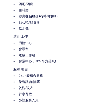
酒吧/酒廊
咖啡廳
客房餐點服務 (有時間限制)
點心吧/輕食店
飲水機
遠距工作
商務中心
會議室
電腦工作站
會議中心 (5705 平方英尺)
服務項目
24 小時櫃台服務
旅遊諮詢/購票
乾洗/洗衣
行李寄放
多語服務人員