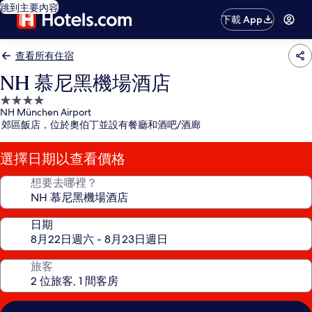
跳到主要內容
下載 App
查看所有住宿
NH 慕尼黑機場酒店
4.0
NH München Airport
星
郊區飯店，位於奧伯丁並設有餐廳和酒吧/酒廊
級
住
選擇日期以查看價格
宿
想要去哪裡？
日期
旅客