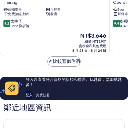
尼
賓
Freising
Oberdi
黑
斯
寵物友善
可停車
Spa
機
基
免費無線上網
餐廳
可停車
場
慕
諾
尼
9.2
9.4
太棒了
好極
9.2
9.4
富
黑
分，
分，
1,536 則評論
3,3
特
機
滿
滿
現
NT$3,646
飯
場
分
分
在
店
飯
10
10
總價 NT$3,901
價
Freising
含稅金和其他費用
店
分，
分，
格
8 月 23 日 - 8 月 24 日
Oberdi
太
好
為
棒
極
NT$3,646
比較類似住宿
了，
了，
1,536
3,370
則
則
評
評
登入以查看符合資格的折扣和禮遇。玩越多，獎勵就越
論
論
多！
登入
免費註冊
鄰近地區資訊