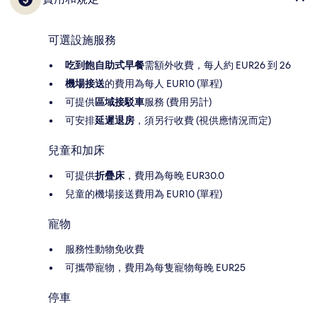
可選設施服務
吃到飽自助式早餐
需額外收費，每人約 EUR26 到 26
機場接送
的費用為每人 EUR10 (單程)
可提供
區域接駁車
服務 (費用另計)
可安排
延遲退房
，須另行收費 (視供應情況而定)
兒童和加床
可提供
折疊床
，費用為每晚 EUR30.0
兒童的機場接送費用為 EUR10 (單程)
寵物
服務性動物免收費
可攜帶寵物，費用為每隻寵物每晚 EUR25
停車