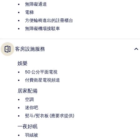
無障礙通道
電梯
方便輪椅進出的註冊櫃台
無障礙機場接駁車
客房設施服務
娛樂
50 公分平面電視
付費衛星電視頻道
居家配備
空調
迷你吧
熨斗/熨衣板 (應要求提供)
一夜好眠
羽絨被