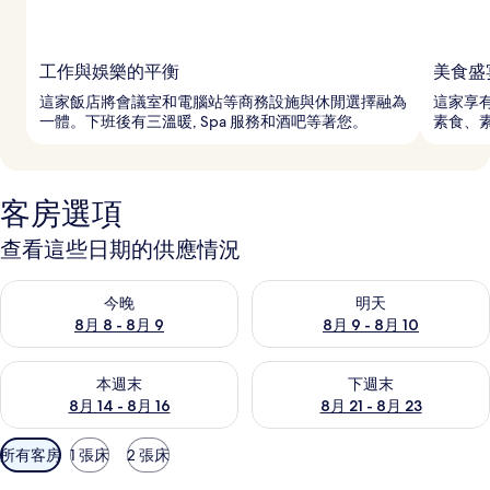
工作與娛樂的平衡
美食盛
這家飯店將會議室和電腦站等商務設施與休閒選擇融為
這家享
一體。下班後有三溫暖, Spa 服務和酒吧等著您。
素食、
客房選項
查看這些日期的供應情況
查看今晚 (8月 8 - 8月 9) 的供應情況
查看明天 (8月 9 - 8月 10) 的
今晚
明天
8月 8 - 8月 9
8月 9 - 8月 10
查看本週末 (8月 14 - 8月 16) 的供應情況
查看下週末 (8月 21 - 8月 23
本週末
下週末
8月 14 - 8月 16
8月 21 - 8月 23
可
所有客房
1 張床
2 張床
用