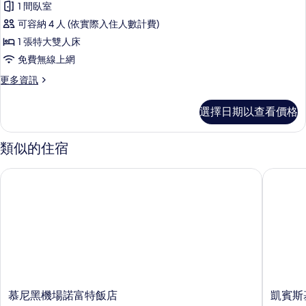
1 間臥室
客
可容納 4 人 (依實際入住人數計費)
房
1 張特大雙人床
的
免費無線上網
所
更
更多資訊
有
多
相
家
選擇日期以查看價格
庭
片
客
房
類似的住宿
的
詳
慕尼黑機場諾富特飯店
凱賓斯基
情
慕
凱
慕尼黑機場諾富特飯店
凱賓斯