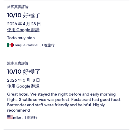
旅客真實評論
10/10 好極了
2026 年 4 月 28 日
使用 Google 翻譯
Todo muy bien
Enrique Gabriel，1 晚旅行
旅客真實評論
10/10 好極了
2026 年 5 月 18 日
使用 Google 翻譯
Great hotel. We stayed the night before and early morning
flight. Shuttle service was perfect. Restaurant had good food.
Bartender and staff were friendly and helpful. Highly
recommend
mike，1 晚旅行