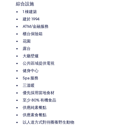
綜合設施
1 棟建築
建於 1994
ATM/金融服務
櫃台保險箱
花園
露台
大廳壁爐
公共區域提供電視
健身中心
Spa 服務
三溫暖
優先採用當地食材
至少 80% 有機食品
供應純素餐點
供應素食餐點
以人道方式對待圈養野生動物