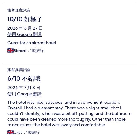
旅客真實評論
10/10 好極了
2026 年 3 月 27 日
使用 Google 翻譯
Great for an airport hotel
Richard，1 晚旅行
旅客真實評論
6/10 不錯哦
2026 年 7 月 8 日
使用 Google 翻譯
The hotel was nice, spacious, and in a convenient location.
Overall, I had a pleasant stay. There was a slight smell that I
couldn't identify, which was a bit off-putting, and the bathroom
could have been cleaned more thoroughly. Other than those
minor issues, the hotel was lovely and comfortable.
Unati，1 晚旅行