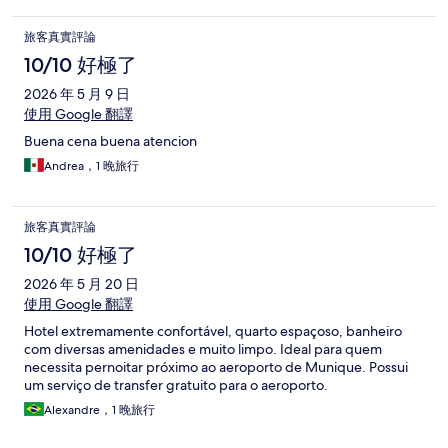
旅客真實評論
10/10 好極了
2026 年 5 月 9 日
使用 Google 翻譯
Buena cena buena atencion
Andrea，1 晚旅行
旅客真實評論
10/10 好極了
2026 年 5 月 20 日
使用 Google 翻譯
Hotel extremamente confortável, quarto espaçoso, banheiro
com diversas amenidades e muito limpo. Ideal para quem
necessita pernoitar próximo ao aeroporto de Munique. Possui
um serviço de transfer gratuito para o aeroporto.
Alexandre，1 晚旅行