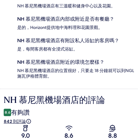
NH 慕尼黑機場酒店有三溫暖和健身中心以及花園。
NH 慕尼黑機場酒店內部或附近是否有餐廳？
是的，Horizont提供地中海料理和花園景觀。
NH 慕尼黑機場酒店有附設私人浴缸的客房嗎？
是，每間客房都有全浸式浴缸。
NH 慕尼黑機場酒店附近的環境怎麼樣？
NH 慕尼黑機場酒店的位置很好，只要走 18 分鐘就可以到NGL
施瓦伊格體育館。
NH 慕尼黑機場酒店的評論
評
論
有夠讚
8.6
842 則評論
9.0
8.6
8.8