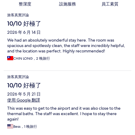
整潔度
設施服務
員工素質
評
旅客真實評論
論
10/10 好極了
2026 年 6 月 14 日
We had an absolutely wonderful stay here. The room was
spacious and spotlessly clean, the staff were incredibly helpful,
and the location was perfect. Highly recommended!
CHIN LONG，2 晚旅行
旅客真實評論
10/10 好極了
2026 年 5 月 21 日
使用 Google 翻譯
This was easy to get to the airport and it was also close to the
thermal baths. The staff was excellent. I hope to stay there
again!
Bess，1 晚旅行