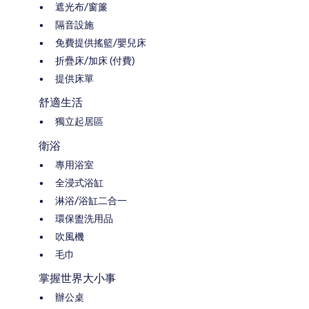
遮光布/窗簾
隔音設施
免費提供搖籃/嬰兒床
折疊床/加床 (付費)
提供床單
舒適生活
獨立起居區
衛浴
專用浴室
全浸式浴缸
淋浴/浴缸二合一
環保盥洗用品
吹風機
毛巾
掌握世界大小事
辦公桌