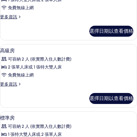
的
免費無線上網
所
更
更多資訊
有
多
相
高
選擇日期以查看價格
級
片
客
房
手持式蓮蓬頭
顯
1
的
高級房
示
詳
可容納 2 人 (依實際入住人數計費)
情
高
2 張單人床或 1 張特大雙人床
級
免費無線上網
房
更
更多資訊
的
多
所
高
選擇日期以查看價格
級
有
房
相
的
手持式蓮蓬頭
顯
1
詳
標準房
片
示
情
可容納 2 人 (依實際入住人數計費)
標
1 張特大雙人床或 2 張單人床