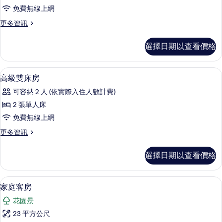
準
免費無線上網
房
更
更多資訊
的
多
所
標
選擇日期以查看價格
準
有
房
相
的
手持式蓮蓬頭
顯
1
詳
高級雙床房
片
示
情
可容納 2 人 (依實際入住人數計費)
高
2 張單人床
級
免費無線上網
雙
更
更多資訊
床
多
房
高
選擇日期以查看價格
級
的
雙
所
床
家庭客房 | 羽絨被、迷你吧、客房內保
顯
10
房
家庭客房
有
示
的
相
花園景
詳
家
情
片
23 平方公尺
庭