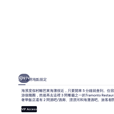
的
相
片
集
97+
簡介
客房
地點
規定
海濱度假村離芭東海灘很近，只要開車 5 分鐘就會到。住
游個幾圈，然後再去這裡 3 間餐廳之一的Tramonto Re
奢華飯店還有 2 間酒吧/酒廊、漂漂河和海灘酒吧。旅客
VIP Access