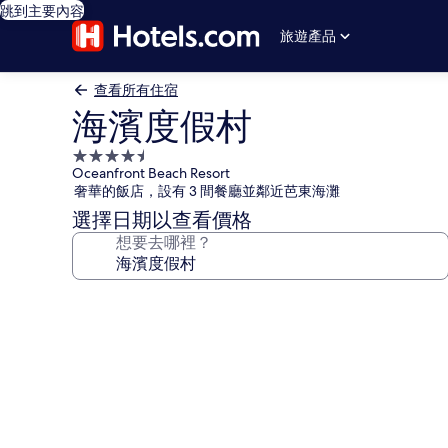
跳到主要內容
旅遊產品
查看所有住宿
海濱度假村
4.5
Oceanfront Beach Resort
星
奢華的飯店，設有 3 間餐廳並鄰近芭東海灘
級
選擇日期以查看價格
住
想要去哪裡？
宿
海
濱
度
假
村