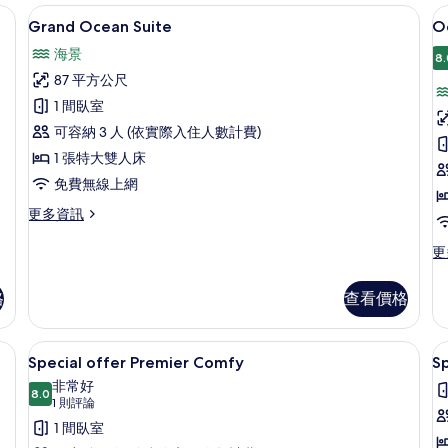
的
Room | 免費迷你吧物品、客房內保險箱、書桌、筆電工作空間
Grand Ocean Suite | 免費
顯
情
11
詳
Grand Ocean Suite
O
示
情
海景
8.
Grand
O
87 平方公尺
Ocean
R
1 間臥室
Suite
W
可容納 3 人 (依實際入住人數計費)
Pa
的
S
1 張特大雙人床
所
免費無線上網
有
相
更
更多資訊
多
片
Grand
更
更
Ocean
多
Suite
O
格
查看價格
的
R
詳
Wi
情
Pa
你吧物品、客房內保險箱、書桌、筆電工作空間
免費迷你吧物品、客房內保險箱、書桌
顯
16
Se
Special offer Premier Comfy
Sp
示
的
非常好
8.0
詳
Special
S
8.0 分，滿分 10 分
(1
1 則評論
情
offer
則
o
1 間臥室
評