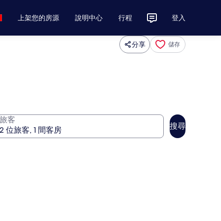
上架您的房源
說明中心
行程
登入
分享
儲存
旅客
搜尋