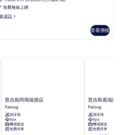
免費無線上網
多資訊
查看價格
普吉島阿瑪瑞酒店
普吉島葛瑞斯蘭度假村
普
普
普吉島阿瑪瑞酒店
普吉島葛瑞斯蘭度假
吉
吉
Patong
Patong
島
島
游泳池
游泳池
阿
葛
Spa
Spa
瑪
瑞
機場接送
機場接送
瑞
斯
免費停車
免費停車
酒
蘭