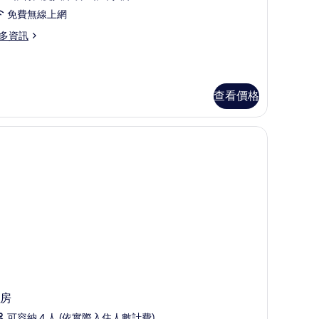
cean
免費無線上網
oom
rtial
多資訊
eaview
ecial
的
fer
所
cean
查看價格
oom
有
rtial
相
aview
片
房
可容納 4 人 (依實際入住人數計費)