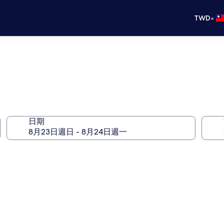
•
TWD
日期