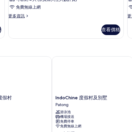
免費無線上網
更
更
更多資訊
更
多
多
客
客
格
查看價格
房
房
的
的
詳
詳
情
情
假村
IndoChine 度假村及別墅
IndoChine
渡假村
IndoChine 度假村及別墅
度
Patong
假
游泳池
村
機場接送
及
免費停車
別
免費無線上網
墅