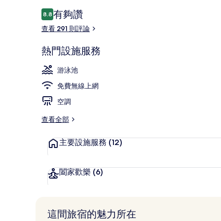
評
有夠讚
8.8
8.8 分，滿分 10 分，
論
查看 291 則評論
2 座室外游
熱門設施服務
游泳池
免費無線上網
空調
查看全部
主要設施服務
(12)
闔家歡樂
(6)
這間旅宿的魅力所在