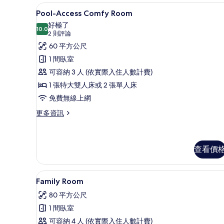
的
Pool-Access Comfy 
顯
8
詳
Pool-Access Comfy Room
示
情
好極了
10.0
Pool-
10.0 分，滿分 10 分
(2
2 則評論
Access
則
60 平方公尺
評
Comfy
1 間臥室
論)
Room
可容納 3 人 (依實際入住人數計費)
的
1 張特大雙人床或 2 張單人床
所
免費無線上網
有
更
更多資訊
相
多
Pool-
片
Access
Comfy
查看價
Room
的
Family Room | 免費迷
顯
詳
5
Family Room
情
示
80 平方公尺
Family
1 間臥室
Room
可容納 4 人 (依實際入住人數計費)