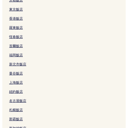
京都飯店
n
u
t
G
東京飯店
l
r
香港飯店
u
a
ç
n
羅東飯店
o
d
n
C
恆春飯店
的
h
連
a
首爾飯店
結
m
p
福岡飯店
的
新北市飯店
連
結
曼谷飯店
上海飯店
紐約飯店
名古屋飯店
札幌飯店
那霸飯店