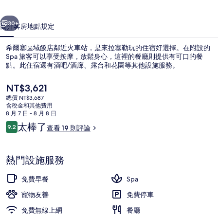
店
一個
下一個
的
30+
簡介
客房
地點
規定
相
希爾塞區域飯店鄰近火車站，是來拉塞勒玩的住宿好選擇。在附設的
片
Spa 旅客可以享受按摩，放鬆身心，這裡的餐廳則提供有可口的餐
點。此住宿還有酒吧/酒廊、露台和花園等其他設施服務。
集
目
NT$3,621
前
總價 NT$3,687
的
含稅金和其他費用
價
8 月 7 日 - 8 月 8 日
格
評
太棒了
9.2
查看 19 則評論
浪漫雙人房 (La chambre des Dél
是
9.2 分，滿分 10 分，
論
NT$3,621
熱門設施服務
免費早餐
Spa
寵物友善
免費停車
免費無線上網
餐廳