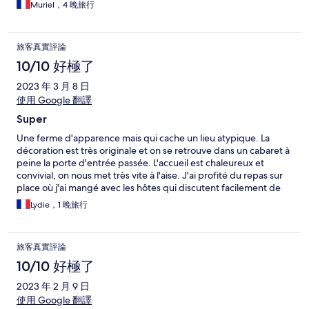
atteint le coin WC. Ambiance très intimiste qui correspond au
Muriel，4 晚旅行
thème du séjour. Malheureusement, pour causes d'obsèques
nous avons dû écourter notre séjour plus tôt que prévu, nous
n'avons pas testé le jacuzzi et le spa.
旅客真實評論
10/10 好極了
2023 年 3 月 8 日
使用 Google 翻譯
Super
Une ferme d'apparence mais qui cache un lieu atypique. La
décoration est très originale et on se retrouve dans un cabaret à
peine la porte d'entrée passée. L'accueil est chaleureux et
convivial, on nous met très vite à l'aise. J'ai profité du repas sur
place où j'ai mangé avec les hôtes qui discutent facilement de
tout et de rien, ce fut un réel plaisir. Le repas est très bon et vous
Lydie，1 晚旅行
êtes vraiment bien chouchouté. Je n'ai pas profité de la partie
spa mais je l'ai vue et elle est bien sympa également. J'y
reviendrai.
旅客真實評論
10/10 好極了
2023 年 2 月 9 日
使用 Google 翻譯