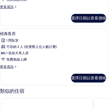
(La
更
更多資訊
chambre
多
des
浪
選擇日期以查看價格
Délices)
漫
雙
的
人
經典客房 | 高級寢具、記憶床墊、書桌
顯
所
3
房
經典客房
示
(La
有
1 間臥室
chambre
經
相
des
可容納 3 人 (依實際入住人數計費)
典
片
Délices)
1 張加大單人床
的
客
詳
免費無線上網
房
情
更
更多資訊
的
多
所
經
選擇日期以查看價格
典
有
客
相
房
類似的住宿
的
片
詳
科蒙特里綠獅飯店
聖約瑟夫
情