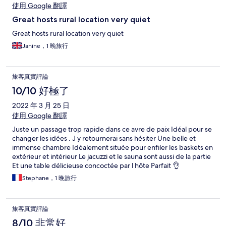
使用 Google 翻譯
Great hosts rural location very quiet
Great hosts rural location very quiet
Janine，1 晚旅行
旅客真實評論
10/10 好極了
2022 年 3 月 25 日
使用 Google 翻譯
Juste un passage trop rapide dans ce avre de paix Idéal pour se
changer les idées . J y retournerai sans hésiter Une belle et
immense chambre Idéalement située pour enfiler les baskets en
extérieur et intérieur Le jacuzzi et le sauna sont aussi de la partie
Et une table délicieuse concoctée par l hôte Parfait 👌
Stephane，1 晚旅行
旅客真實評論
8/10 非常好