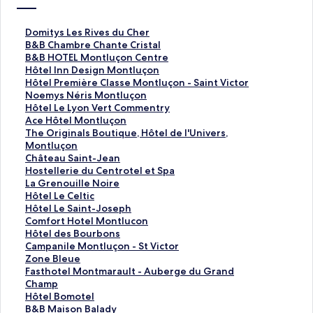
D
Domitys Les Rives du Cher
o
B
B&B Chambre Chante Cristal
m
&
B
B&B HOTEL Montluçon Centre
i
B
&
H
Hôtel Inn Design Montluçon
t
C
B
ô
H
Hôtel Première Classe Montluçon - Saint Victor
y
h
H
t
ô
N
Noemys Néris Montluçon
s
a
O
e
t
o
H
Hôtel Le Lyon Vert Commentry
L
m
T
l
e
e
ô
A
Ace Hôtel Montluçon
e
b
E
I
l
m
t
c
T
The Originals Boutique, Hôtel de l'Univers,
s
r
L
n
P
y
e
e
h
Montluçon
R
e
M
n
r
s
l
H
e
C
Château Saint-Jean
i
C
o
D
e
N
L
ô
O
h
H
Hostellerie du Centrotel et Spa
v
h
n
e
m
é
e
t
r
â
o
L
La Grenouille Noire
e
a
t
s
i
r
L
e
i
t
s
a
H
Hôtel Le Celtic
s
n
l
i
è
i
y
l
g
e
t
G
ô
H
Hôtel Le Saint-Joseph
d
t
u
g
r
s
o
M
i
a
e
r
t
ô
C
Comfort Hotel Montlucon
u
e
ç
n
e
M
n
o
n
u
l
e
e
t
o
H
Hôtel des Bourbons
C
C
o
M
C
o
V
n
a
S
l
n
l
e
m
ô
C
Campanile Montluçon - St Victor
h
r
n
o
l
n
e
t
l
a
e
o
L
l
f
t
a
Z
Zone Bleue
e
i
C
n
a
t
r
l
s
i
r
u
e
L
o
e
m
o
F
Fasthotel Montmarault - Auberge du Grand
r
s
e
t
s
l
t
u
B
n
i
i
C
e
r
l
p
n
a
Champ
的
t
n
l
s
u
C
ç
o
t
e
l
e
S
t
d
a
e
s
H
Hôtel Bomotel
連
a
t
u
e
ç
o
o
u
-
d
l
l
a
H
e
n
B
t
ô
B
B&B Maison Balady