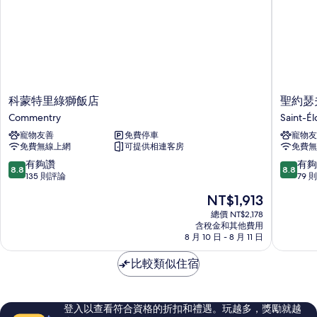
科
聖
科蒙特里綠獅飯店
聖約瑟
蒙
約
Commentry
Saint-Él
特
瑟
寵物友善
免費停車
寵物友
里
夫
免費無線上網
可提供相連客房
免費無
綠
飯
獅
店
8.8
8.8
有夠讚
有夠
8.8
8.8
飯
Saint-
分，
分，
135 則評論
79 
店
Éloy-
滿
滿
現
NT$1,913
Commentry
les-
分
分
在
Mines
10
10
總價 NT$2,178
價
含稅金和其他費用
分，
分，
格
8 月 10 日 - 8 月 11 日
有
有
為
夠
夠
NT$1,913
比較類似住宿
讚，
讚，
135
79
則
則
評
評
登入以查看符合資格的折扣和禮遇。玩越多，獎勵就越
論
論