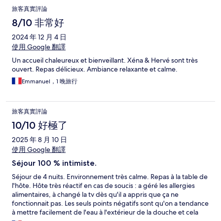
旅客真實評論
8/10 非常好
2024 年 12 月 4 日
使用 Google 翻譯
Un accueil chaleureux et bienveillant. Xéna & Hervé sont très
ouvert. Repas délicieux. Ambiance relaxante et calme.
Emmanuel，1 晚旅行
旅客真實評論
10/10 好極了
2025 年 8 月 10 日
使用 Google 翻譯
Séjour 100 % intimiste.
Séjour de 4 nuits. Environnement très calme. Repas à la table de
l'hôte. Hôte très réactif en cas de soucis : a géré les allergies
alimentaires, à changé la tv dès qu'il a appris que ça ne
fonctionnait pas. Les seuls points négatifs sont qu'on a tendance
à mettre facilement de l'eau à l'extérieur de la douche et cela