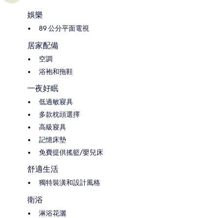
娛樂
89 公分平面電視
居家配備
空調
浴袍和拖鞋
一夜好眠
低過敏寢具
多款枕頭選擇
高級寢具
記憶床墊
免費提供搖籃/嬰兒床
舒適生活
獨特裝潢和設計風格
衛浴
淋浴花灑