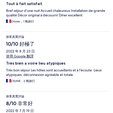
Tout à fait satisfait
Bref séjour d’une nuit Accueil chaleureux Installation de grande
qualité Décor original à découvrir Dîner excellent
Olivier，1 晚旅行
旅客真實評論
10/10 好極了
2022 年 8 月 23 日
使用 Google 翻譯
Très bien a voire lieu atypiques
Très bon séjour Les hôtes sont accueillants et à l’écoute. Lieux
atypiques, déconnexion agréable et totale.
CELINE，2 晚旅行
旅客真實評論
8/10 非常好
2022 年 7 月 19 日