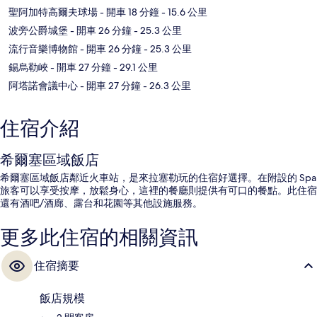
聖阿加特高爾夫球場
- 開車 18 分鐘
- 15.6 公里
波旁公爵城堡
- 開車 26 分鐘
- 25.3 公里
流行音樂博物館
- 開車 26 分鐘
- 25.3 公里
錫烏勒峽
- 開車 27 分鐘
- 29.1 公里
阿塔諾會議中心
- 開車 27 分鐘
- 26.3 公里
住宿介紹
希爾塞區域飯店
希爾塞區域飯店鄰近火車站，是來拉塞勒玩的住宿好選擇。在附設的 Spa
旅客可以享受按摩，放鬆身心，這裡的餐廳則提供有可口的餐點。此住宿
還有酒吧/酒廊、露台和花園等其他設施服務。
更多此住宿的相關資訊
住宿摘要
飯店規模