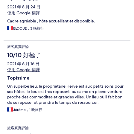
2021 年 8 月 24 日
使用 Google 翻譯
Cadre agréable , hôte accueillant et disponible.
BLOQUE，3 晚旅行
旅客真實評論
10/10 好極了
2021 年 6 月 16 日
使用 Google 翻譯
Topissime
Un superbe lieu, le propriétaire Hervé est aux petits soins pour
ses hôtes, le lieu est très reposant, au calme en pleine verdure,
proche des commodités et grandes villes. Un lieu où il fait bon
de se reposer et prendre le temps de ressourcer.
Jérôme，1 晚旅行
旅客真實評論