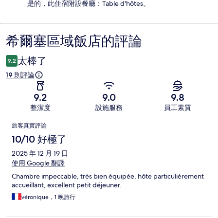
是的，此住宿附設餐廳：Table d'hôtes。
希爾塞區域飯店的評論
評
論
太棒了
9.2
19 則評論
9.2
9.0
9.8
整潔度
設施服務
員工素質
評
旅客真實評論
論
10/10 好極了
2025 年 12 月 19 日
使用 Google 翻譯
Chambre impeccable, très bien équipée, hôte particulièrement
accueillant, excellent petit déjeuner.
véronique，1 晚旅行