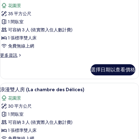
示
花園景
雙
35 平方公尺
人
1 間臥室
房
可容納 3 人 (依實際入住人數計費)
(L’Intrigante)
1 張標準雙人床
的
免費無線上網
所
更
更多資訊
有
多
相
雙
選擇日期以查看價格
人
片
房
(L’Intrigante)
浪漫雙人房 (La chambre des Dél
顯
5
的
浪漫雙人房 (La chambre des Délices)
示
詳
花園景
情
浪
30 平方公尺
漫
1 間臥室
雙
可容納 3 人 (依實際入住人數計費)
人
1 張標準雙人床
房
免費無線上網