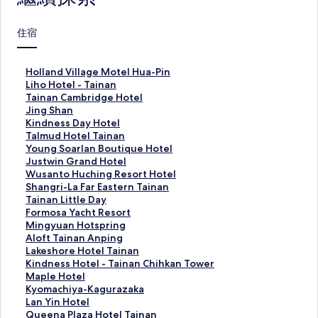
住宿
H
Holland Village Motel Hua-Pin
o
L
Liho Hotel - Tainan
l
i
T
Tainan Cambridge Hotel
l
h
a
J
Jing Shan
a
o
i
i
K
Kindness Day Hotel
n
H
n
n
i
T
Talmud Hotel Tainan
d
o
a
g
n
a
Y
Young Soarlan Boutique Hotel
V
t
n
S
d
l
o
J
Justwin Grand Hotel
i
e
C
h
n
m
u
u
W
Wusanto Huching Resort Hotel
l
l
a
a
e
u
n
s
u
S
Shangri-La Far Eastern Tainan
l
-
m
n
s
d
g
t
s
h
T
Tainan Little Day
a
T
b
的
s
H
S
w
a
a
a
F
Formosa Yacht Resort
g
a
r
連
D
o
o
i
n
n
i
o
M
Mingyuan Hotspring
e
i
i
結
a
t
a
n
t
g
n
r
i
A
Aloft Tainan Anping
M
n
d
y
e
r
G
o
r
a
m
n
l
L
Lakeshore Hotel Tainan
o
a
g
H
l
l
r
H
i
n
o
g
o
a
K
Kindness Hotel - Tainan Chihkan Tower
t
n
e
o
T
a
a
u
-
L
s
y
f
k
i
M
Maple Hotel
e
的
H
t
a
n
n
c
L
i
a
u
t
e
n
a
K
Kyomachiya-Kagurazaka
l
連
o
e
i
B
d
h
a
t
Y
a
T
s
d
p
y
L
Lan Yin Hotel
H
結
t
l
n
o
H
i
F
t
a
n
a
h
n
l
o
a
Q
Queena Plaza Hotel Tainan