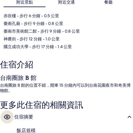
附近景點
附近交通
餐廳
赤崁樓
- 步行 6 分鐘
- 0.5 公里
臺南孔廟
- 步行 9 分鐘
- 0.8 公里
臺南市美術館二館
- 步行 9 分鐘
- 0.8 公里
神農街
- 步行 12 分鐘
- 1.0 公里
國立成功大學
- 步行 17 分鐘
- 1.4 公里
住宿介紹
台南圈旅 B 館
台南圈旅 B 館的位置不錯，開車 15 分鐘內可以到台南花園夜市和奇美博
物館。
更多此住宿的相關資訊
住宿摘要
飯店規模