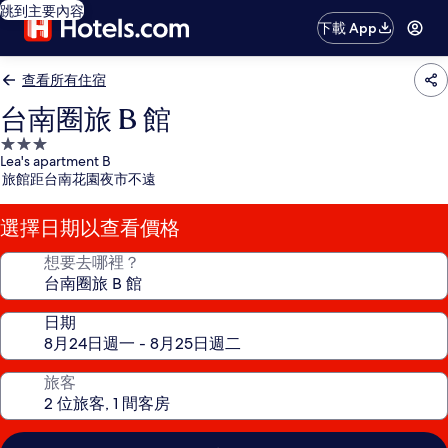
跳到主要內容
下載 App
查看所有住宿
台南圈旅 B 館
3.0
Lea's apartment B
星
旅館距台南花園夜市不遠
級
住
選擇日期以查看價格
宿
想要去哪裡？
日期
旅客