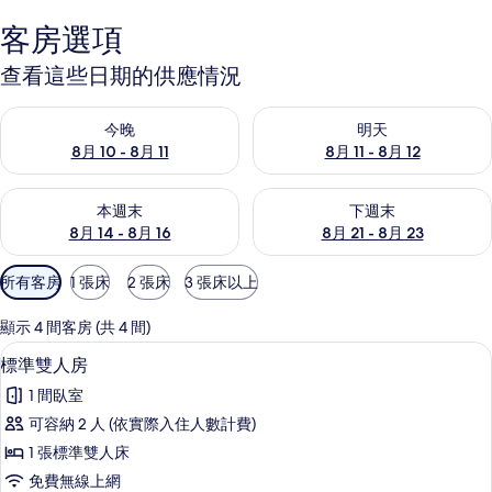
客房選項
查看這些日期的供應情況
查看今晚 (8月 10 - 8月 11) 的供應情況
查看明天 (8月 11 - 8月 12) 
今晚
明天
8月 10 - 8月 11
8月 11 - 8月 12
查看本週末 (8月 14 - 8月 16) 的供應情況
查看下週末 (8月 21 - 8月 23
本週末
下週末
8月 14 - 8月 16
8月 21 - 8月 23
可
所有客房
1 張床
2 張床
3 張床以上
用
的
顯示 4 間客房 (共 4 間)
客
標準雙人房 | 書桌、遮光布/窗簾、免
顯
4
標準雙人房
房
示
篩
1 間臥室
標
選
可容納 2 人 (依實際入住人數計費)
準
條
1 張標準雙人床
雙
件
免費無線上網