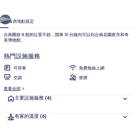
的
一個
下一個
相
51+
簡介
客房
地點
規定
片
台南圈旅 B 館的位置不錯，開車 15 分鐘內可以到台南花園夜市和奇
集
美博物館。
熱門設施服務
可停車
免費無線上網
空調
禁煙
家庭客房 | 書桌、遮光布/窗簾、免費
查看全部
主要設施服務
(4)
有家的溫度
(6)