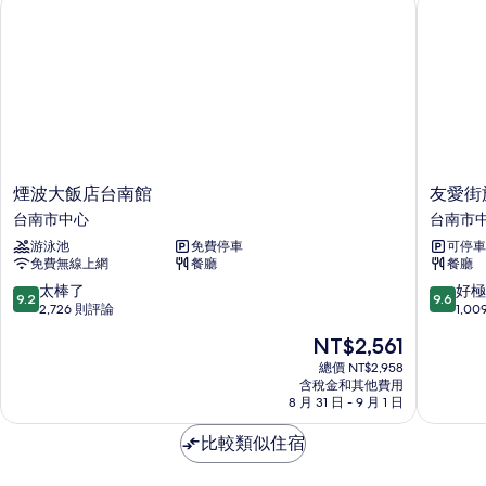
煙波大飯店台南館
友愛街旅
情
煙
友
煙波大飯店台南館
友愛街
波
愛
台南市中心
台南市
大
街
游泳池
免費停車
可停車
飯
旅
免費無線上網
餐廳
餐廳
店
館
台
台
9.2
9.6
太棒了
好極
9.2
9.6
南
南
分，
分，
2,726 則評論
1,0
館
市
滿
滿
現
NT$2,561
台
中
分
分
在
南
心
10
10
總價 NT$2,958
價
市
含稅金和其他費用
分，
分，
格
8 月 31 日 - 9 月 1 日
中
太
好
為
心
棒
極
NT$2,561
比較類似住宿
了，
了，
2,726
1,009
則
則