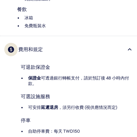
餐飲
冰箱
免費瓶裝水
費用和規定
可退款保證金
保證金
可透過銀行轉帳支付，請於預訂後 48 小時內付
款。
可選設施服務
可安排
延遲退房
，須另行收費 (視供應情況而定)
停車
自助停車費：每天 TWD150