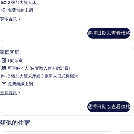
2 張加大雙人床
四
免費無線上網
人
更
更多資訊
房
多
的
標
選擇日期以查看價格
準
所
四
有
人
家庭客房 | 書桌、遮光布/窗簾、免費
顯
8
房
家庭客房
相
示
的
片
1 間臥室
詳
家
情
可容納 4 人 (依實際入住人數計費)
庭
2 張加大雙人床或 3 張單人日式榻榻米
客
免費無線上網
房
更
更多資訊
的
多
所
家
選擇日期以查看價格
庭
有
客
相
房
類似的住宿
的
片
詳