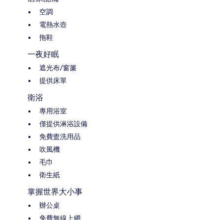
空調
電熱水壺
拖鞋
一夜好眠
遮光布/窗簾
提供床單
衛浴
專用浴室
僅提供淋浴設備
免費盥洗用品
吹風機
毛巾
衛生紙
掌握世界大小事
辦公桌
免費無線上網