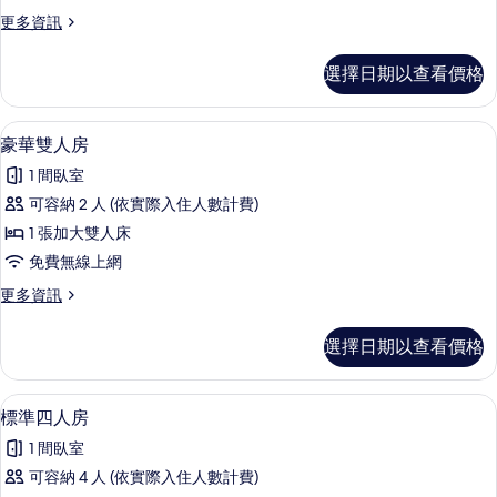
人
更
更多資訊
房
多
的
標
選擇日期以查看價格
準
所
雙
有
人
豪華雙人房 | 書桌、遮光布/窗簾、免
顯
4
房
豪華雙人房
相
示
的
片
1 間臥室
詳
豪
情
可容納 2 人 (依實際入住人數計費)
華
1 張加大雙人床
雙
免費無線上網
人
更
更多資訊
房
多
的
豪
選擇日期以查看價格
華
所
雙
有
人
標準四人房 | 書桌、遮光布/窗簾、免
顯
4
房
標準四人房
相
示
的
片
1 間臥室
詳
標
情
可容納 4 人 (依實際入住人數計費)
準