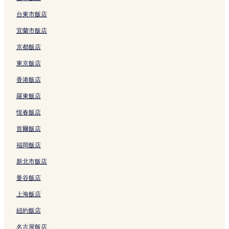
e
K
台東市飯店
r
a
的
n
宜蘭市飯店
連
g
結
的
京都飯店
連
結
東京飯店
香港飯店
羅東飯店
恆春飯店
首爾飯店
福岡飯店
新北市飯店
曼谷飯店
上海飯店
紐約飯店
名古屋飯店