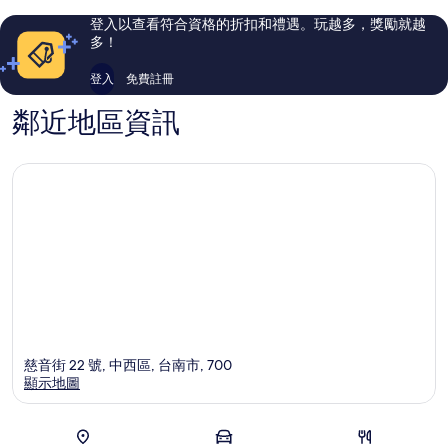
評
評
登入以查看符合資格的折扣和禮遇。玩越多，獎勵就越
論
論
多！
登入
免費註冊
鄰近地區資訊
慈音街 22 號, 中西區, 台南市, 700
顯示地圖
地圖