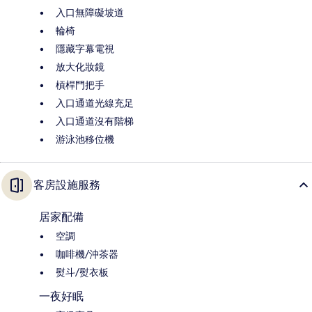
入口無障礙坡道
輪椅
隱藏字幕電視
放大化妝鏡
槓桿門把手
入口通道光線充足
入口通道沒有階梯
游泳池移位機
客房設施服務
居家配備
空調
咖啡機/沖茶器
熨斗/熨衣板
一夜好眠