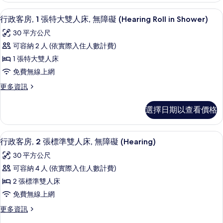
大
房,
高級寢具、客房內保險箱、書桌、筆電
顯
4
1
雙
行政客房, 1 張特大雙人床, 無障礙 (Hearing Roll in Shower)
示
張
人
30 平方公尺
特
行
床
大
可容納 2 人 (依實際入住人數計費)
政
雙
的
1 張特大雙人床
人
客
所
床
免費無線上網
房,
的
有
更
更多資訊
詳
1
多
相
情
張
行
片
選擇日期以查看價格
政
特
客
大
房,
高級寢具、客房內保險箱、書桌、筆電
顯
4
1
雙
行政客房, 2 張標準雙人床, 無障礙 (Hearing)
示
張
人
30 平方公尺
特
行
床,
大
可容納 4 人 (依實際入住人數計費)
政
雙
無
2 張標準雙人床
人
客
障
床,
免費無線上網
房,
無
礙
更
更多資訊
障
2
多
(Hearing
礙