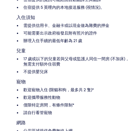
住宿提供 5 英哩內的本地接送服務 (視情況)。
入住須知
需提供信用卡、金融卡或以現金做為雜費的押金
可能需要出示政府核發且附有照片的證件
辦理入住手續的最低年齡為 21 歲
兒童
17 歲或以下的兒童若與父母或監護人同住一間房 (不加床)，
無需支付額外住宿費
不提供嬰兒床
寵物
歡迎寵物入住 (限貓和狗，最多共 2 隻)*
歡迎攜帶服務性動物
僅限特定房間，有條件限制*
請自行看管寵物
網路
公共區域提供免費無線上網