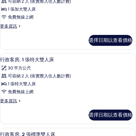
床
準
可容納 2 人 (依實際入住人數計費)
華
雙
的
1 張加大雙人床
人
客
所
床
免費無線上網
房,
的
有
更
更多資訊
詳
1
多
相
情
張
豪
片
選擇日期以查看價格
華
加
客
大
房,
高級寢具、客房內保險箱、書桌、筆電
顯
4
1
雙
行政客房, 1 張特大雙人床
示
張
人
30 平方公尺
加
行
床,
大
可容納 2 人 (依實際入住人數計費)
政
雙
無
1 張特大雙人床
人
客
障
床,
免費無線上網
房,
無
礙
更
更多資訊
障
1
多
(Hearing
礙
張
行
Roll
(Hearing
選擇日期以查看價格
政
特
Roll
in
客
in
大
Shower)
房,
Shower)
高級寢具、客房內保險箱、書桌、筆電
顯
4
1
雙
行政客房, 2 張標準雙人床
的
的