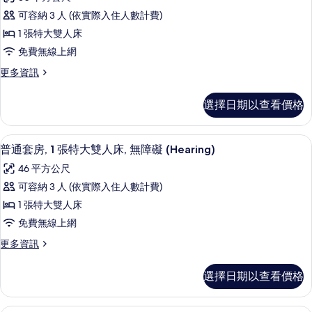
特
片
套
床,
大
可容納 3 人 (依實際入住人數計費)
房,
雙
無
1 張特大雙人床
人
1
障
床,
免費無線上網
張
無
礙
更
更多資訊
障
特
多
(Hearing)
礙
大
套
(Hearing)
的
選擇日期以查看價格
房,
雙
的
所
1
詳
人
張
有
情
高級寢具、客房內保險箱、書桌、筆電
顯
4
特
床
普通套房, 1 張特大雙人床, 無障礙 (Hearing)
相
示
大
(One
46 平方公尺
雙
片
普
Bedroom)
人
可容納 3 人 (依實際入住人數計費)
通
床
的
1 張特大雙人床
(One
套
所
Bedroom)
免費無線上網
房,
有
的
更
更多資訊
詳
1
相
多
情
張
普
片
選擇日期以查看價格
通
特
套
大
房,
高級寢具、客房內保險箱、書桌、筆電