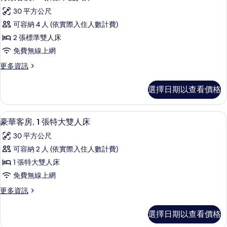
示
張
詳
人
所
30 平方公尺
特
情
行
床
大
有
可容納 4 人 (依實際入住人數計費)
政
雙
的
相
2 張標準雙人床
人
客
所
片
床
免費無線上網
房,
的
有
更
更多資訊
詳
2
多
相
情
張
行
片
選擇日期以查看價格
政
標
客
準
房,
高級寢具、客房內保險箱、書桌、筆電
顯
4
2
雙
豪華客房, 1 張特大雙人床
示
張
人
30 平方公尺
標
豪
床
準
可容納 2 人 (依實際入住人數計費)
華
雙
的
1 張特大雙人床
人
客
所
床
免費無線上網
房,
的
有
更
更多資訊
詳
1
多
相
情
張
豪
片
選擇日期以查看價格
華
特
客