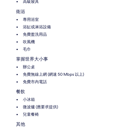
高級寢具
衛浴
專用浴室
浴缸或淋浴設備
免費盥洗用品
吹風機
毛巾
掌握世界大小事
辦公桌
免費無線上網 (網速 50 Mbps 以上)
免費市內電話
餐飲
小冰箱
微波爐 (應要求提供)
兒童餐椅
其他