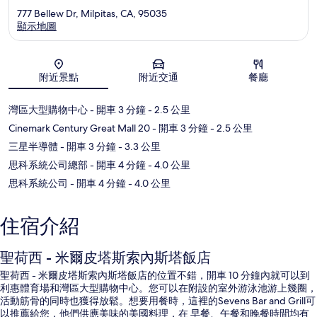
777 Bellew Dr, Milpitas, CA, 95035
顯示地圖
地圖
附近景點
附近交通
餐廳
灣區大型購物中心
- 開車 3 分鐘
- 2.5 公里
Cinemark Century Great Mall 20
- 開車 3 分鐘
- 2.5 公里
三星半導體
- 開車 3 分鐘
- 3.3 公里
思科系統公司總部
- 開車 4 分鐘
- 4.0 公里
思科系統公司
- 開車 4 分鐘
- 4.0 公里
住宿介紹
聖荷西 - 米爾皮塔斯索內斯塔飯店
聖荷西 - 米爾皮塔斯索內斯塔飯店的位置不錯，開車 10 分鐘內就可以到
利惠體育場和灣區大型購物中心。您可以在附設的室外游泳池游上幾圈，
活動筋骨的同時也獲得放鬆。想要用餐時，這裡的Sevens Bar and Grill可
以推薦給您，他們供應美味的美國料理，在 早餐、午餐和晚餐時間均有