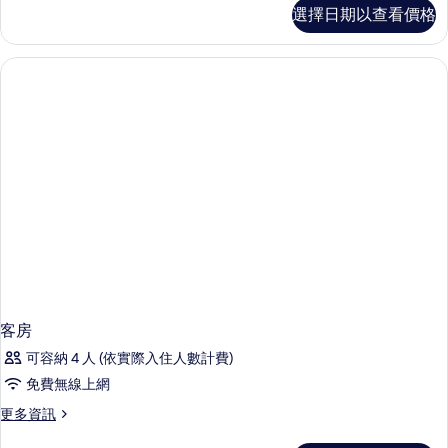
客
選擇日期以查看價格
房
的
詳
情
客房
可容納 4 人 (依實際入住人數計費)
免費無線上網
更
更多資訊
多