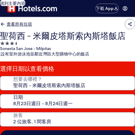
跳到主要內容
下載 App
查看所有住宿
聖荷西 - 米爾皮塔斯索內斯塔飯店
3.5
Sonesta San Jose - Milpitas
星
設有室外游泳池並鄰近灣區大型購物中心的飯店
級
住
選擇日期以查看價格
宿
想要去哪裡？
日期
旅客