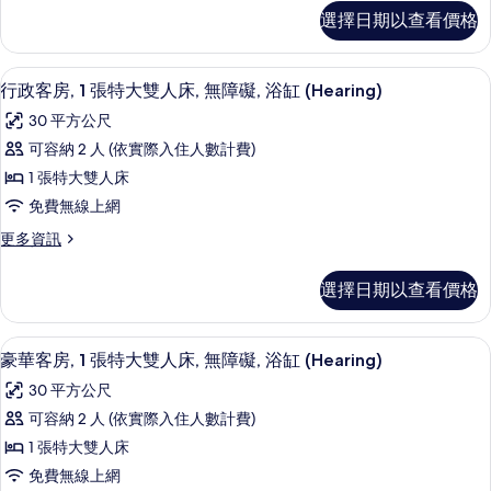
張
行
Roll
(Hearing
選擇日期以查看價格
政
標
Roll
in
客
in
準
Shower)
房,
Shower)
高級寢具、客房內保險箱、書桌、筆電
顯
5
2
雙
行政客房, 1 張特大雙人床, 無障礙, 浴缸 (Hearing)
的
的
示
張
詳
人
所
30 平方公尺
標
情
行
床,
準
有
可容納 2 人 (依實際入住人數計費)
政
雙
無
相
1 張特大雙人床
人
客
障
片
床,
免費無線上網
房,
無
礙
更
更多資訊
障
1
多
(Hearing)
礙
張
行
(Hearing)
的
選擇日期以查看價格
政
特
的
所
客
詳
大
房,
有
情
高級寢具、客房內保險箱、書桌、筆電
顯
4
1
雙
豪華客房, 1 張特大雙人床, 無障礙, 浴缸 (Hearing)
相
示
張
人
30 平方公尺
特
片
豪
床,
大
可容納 2 人 (依實際入住人數計費)
華
雙
無
1 張特大雙人床
人
客
障
床,
免費無線上網