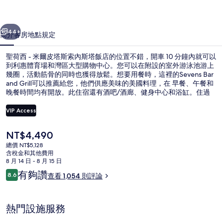
皮
一個
下一個
塔
44+
簡介
客房
地點
規定
斯
聖荷西 - 米爾皮塔斯索內斯塔飯店的位置不錯，開車 10 分鐘內就可以
索
到利惠體育場和灣區大型購物中心。您可以在附設的室外游泳池游上
內
幾圈，活動筋骨的同時也獲得放鬆。想要用餐時，這裡的Sevens Bar
and Grill可以推薦給您，他們供應美味的美國料理，在 早餐、午餐和
斯
晚餐時間均有開放。此住宿還有酒吧/酒廊、健身中心和浴缸。住過
的人都對住宿的友善員工和地點讚不絕口。
塔
VIP Access
飯
目
NT$4,490
店
外觀
前
總價 NT$5,128
的
的
含稅金和其他費用
價
8 月 14 日 - 8 月 15 日
格
相
評
有夠讚
8.6
查看 1,054 則評論
是
8.6 分，滿分 10 分，
論
片
NT$4,490
集
熱門設施服務