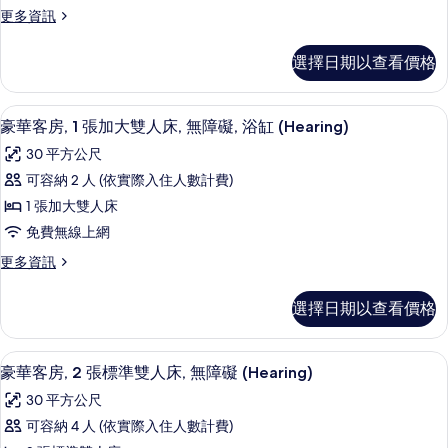
房,
無
礙,
更
更多資訊
障
1
多
浴
礙,
張
豪
浴
缸
選擇日期以查看價格
華
特
缸
(Hearing)
客
(Hearing)
大
房,
的
的
高級寢具、客房內保險箱、書桌、筆電
顯
4
1
雙
豪華客房, 1 張加大雙人床, 無障礙, 浴缸 (Hearing)
詳
所
示
張
情
人
30 平方公尺
特
有
豪
床,
大
可容納 2 人 (依實際入住人數計費)
相
華
雙
無
1 張加大雙人床
人
片
客
障
床,
免費無線上網
房,
無
礙,
更
更多資訊
障
1
多
浴
礙,
張
豪
浴
缸
選擇日期以查看價格
華
加
缸
(Hearing)
客
(Hearing)
大
房,
的
的
高級寢具、客房內保險箱、書桌、筆電
顯
4
1
雙
豪華客房, 2 張標準雙人床, 無障礙 (Hearing)
詳
所
示
張
情
人
30 平方公尺
加
有
豪
床,
大
可容納 4 人 (依實際入住人數計費)
相
華
雙