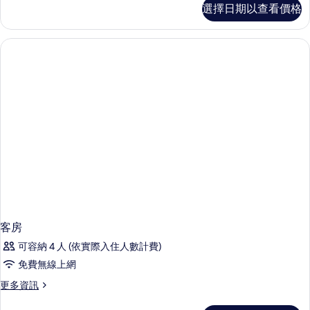
客
選擇日期以查看價格
房
的
詳
情
客房
可容納 4 人 (依實際入住人數計費)
免費無線上網
更
更多資訊
多
客