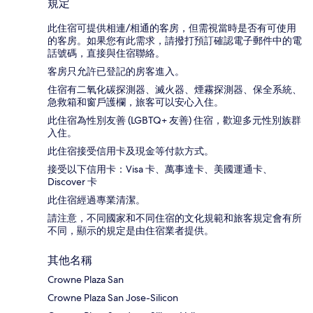
規定
此住宿可提供相連/相通的客房，但需視當時是否有可使用
的客房。如果您有此需求，請撥打預訂確認電子郵件中的電
話號碼，直接與住宿聯絡。
客房只允許已登記的房客進入。
住宿有二氧化碳探測器、滅火器、煙霧探測器、保全系統、
急救箱和窗戶護欄，旅客可以安心入住。
此住宿為性別友善 (LGBTQ+ 友善) 住宿，歡迎多元性別族群
入住。
此住宿接受信用卡及現金等付款方式。
接受以下信用卡：Visa 卡、萬事達卡、美國運通卡、
Discover 卡
此住宿經過專業清潔。
請注意，不同國家和不同住宿的文化規範和旅客規定會有所
不同，顯示的規定是由住宿業者提供。
其他名稱
Crowne Plaza San
Crowne Plaza San Jose-Silicon