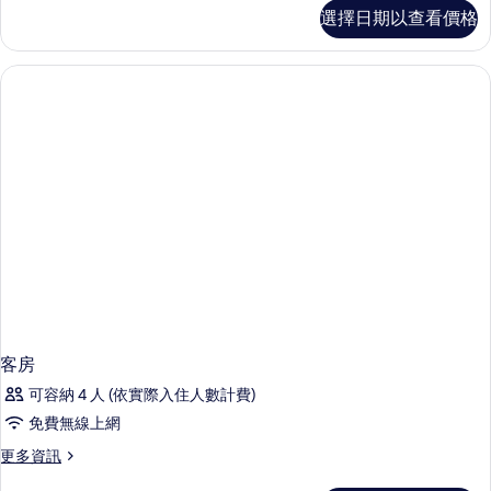
豪
選擇日期以查看價格
華
客
房,
1
張
單
人
床
的
詳
情
客房
可容納 4 人 (依實際入住人數計費)
免費無線上網
更
更多資訊
多