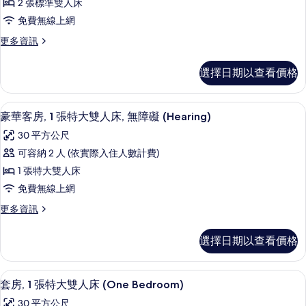
無
2 張標準雙人床
人
片
客
障
床,
免費無線上網
房,
無
礙,
更
更多資訊
障
2
多
浴
礙,
張
豪
浴
缸
選擇日期以查看價格
華
標
缸
(Hearing)
客
(Hearing)
準
房,
的
的
高級寢具、客房內保險箱、書桌、筆電
顯
4
2
雙
豪華客房, 1 張特大雙人床, 無障礙 (Hearing)
詳
所
示
張
情
人
30 平方公尺
標
有
豪
床,
準
可容納 2 人 (依實際入住人數計費)
相
華
雙
無
1 張特大雙人床
人
片
客
障
床,
免費無線上網
房,
無
礙
更
更多資訊
障
1
多
(Hearing)
礙
張
豪
(Hearing)
的
選擇日期以查看價格
華
特
的
所
客
詳
大
房,
有
情
高級寢具、客房內保險箱、書桌、筆電
顯
4
1
雙
套房, 1 張特大雙人床 (One Bedroom)
相
示
張
人
30 平方公尺