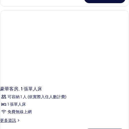
特
套
大
房,
1
雙
張
人
特
床,
大
雙
無
人
障
床,
無
礙,
障
浴
礙,
浴
缸
缸
(Hearing)
(Hearing)
的
的
詳
豪華客房, 1 張單人床
所
情
可容納 1 人 (依實際入住人數計費)
有
1 張單人床
相
免費無線上網
片
更
更多資訊
多