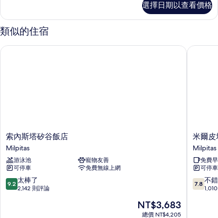
選擇日期以查看價格
房
的
詳
類似的住宿
情
索內斯塔矽谷飯店
米爾皮塔斯 
索
米
索內斯塔矽谷飯店
米爾皮塔斯
內
爾
Milpitas
Milpitas
斯
皮
游泳池
寵物友善
免費早
塔
塔
可停車
免費無線上網
可停車
矽
斯
谷
Larkspur
9.2
7.8
太棒了
不錯
9.2
7.8
飯
Landing
分，
分，
2,142 則評論
1,0
店
長
滿
滿
現
NT$3,683
Milpitas
住
分
分
在
套
10
10
總價 NT$4,205