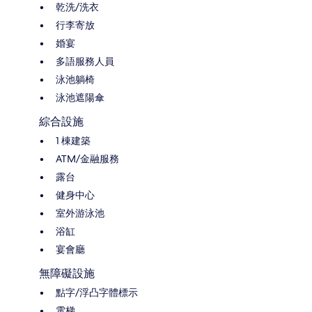
乾洗/洗衣
行李寄放
婚宴
多語服務人員
泳池躺椅
泳池遮陽傘
綜合設施
1 棟建築
ATM/金融服務
露台
健身中心
室外游泳池
浴缸
宴會廳
無障礙設施
點字/浮凸字體標示
電梯