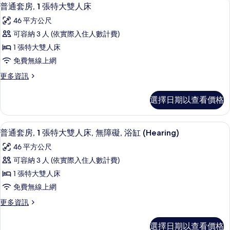
顯
4
1
雙
普通套房, 1 張特大雙人床
示
張
人
46 平方公尺
特
普
床,
大
可容納 3 人 (依實際入住人數計費)
通
雙
無
1 張特大雙人床
人
套
障
床,
免費無線上網
房,
無
礙
更
更多資訊
障
1
多
(Hearing)
礙
張
普
(Hearing)
的
選擇日期以查看價格
通
特
的
所
套
詳
大
房,
有
情
高級寢具、客房內保險箱、書桌、筆電
顯
4
1
雙
普通套房, 1 張特大雙人床, 無障礙, 浴缸 (Hearing)
相
示
張
人
46 平方公尺
特
片
普
床
大
可容納 3 人 (依實際入住人數計費)
通
雙
的
1 張特大雙人床
人
套
所
床
免費無線上網
房,
的
有
更
更多資訊
詳
1
多
相
情
張
普
片
選擇日期以查看價格
通