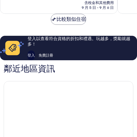
價
含稅金和其他費用
房
分，
分，
格
9 月 5 日 - 9 月 6 日
Milpitas
太
不
為
棒
錯
NT$3,683
比較類似住宿
了，
哦，
2,142
1,010
則
則
評
評
登入以查看符合資格的折扣和禮遇。玩越多，獎勵就越
論
論
多！
登入
免費註冊
鄰近地區資訊