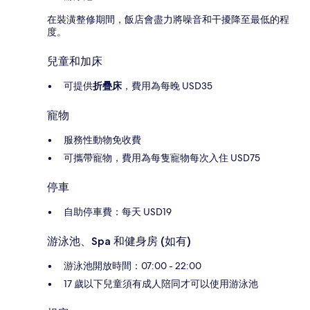
在裝潢整修期間，飯店會盡力將噪音和干擾降至最低的程
度。
兒童和加床
可提供
折疊床
，費用為每晚 USD35
寵物
服務性動物免收費
可攜帶寵物，費用為每隻寵物每次入住 USD75
停車
自助停車費：每天 USD19
游泳池、Spa 和健身房 (如有)
游泳池開放時間：07:00 - 22:00
17 歲以下兒童須有成人陪同才可以使用游泳池