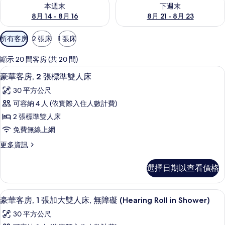
查看本週末 (8月 14 - 8月 16) 的供應情況
查看下週末 (8月 21 - 8月 23
本週末
下週末
8月 14 - 8月 16
8月 21 - 8月 23
可
所有客房
2 張床
1 張床
用
的
顯示 20 間客房 (共 20 間)
客
高級寢具、客房內保險箱、書桌、筆電
顯
4
豪華客房, 2 張標準雙人床
房
示
篩
30 平方公尺
豪
選
可容納 4 人 (依實際入住人數計費)
華
條
2 張標準雙人床
客
件
免費無線上網
房,
更
更多資訊
2
多
張
豪
選擇日期以查看價格
華
標
客
準
房,
高級寢具、客房內保險箱、書桌、筆電
顯
4
2
雙
豪華客房, 1 張加大雙人床, 無障礙 (Hearing Roll in Shower)
示
張
人
30 平方公尺
標
豪