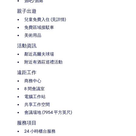
酒吧/酒廊
親子出遊
兒童免費入住 (見詳情)
免費區域接駁車
美術用品
活動資訊
鄰近高爾夫球場
附近有酒莊巡禮活動
遠距工作
商務中心
8 間會議室
電腦工作站
共享工作空間
會議場地 (7954 平方英尺)
服務項目
24 小時櫃台服務