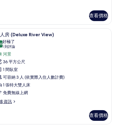
有
相
查看價格
片
 View) | 1 間臥室、低過敏寢具、客房內保險箱、書桌
單人房 (Deluxe River View) | 1 間臥
顯
4
人房 (Deluxe River View)
示
好極了
.0
10.0 分，滿分 10 分
單
(1
1 則評論
則
人
河景
評
房
36 平方公尺
論)
Deluxe
1 間臥室
iver
可容納 3 人 (依實際入住人數計費)
iew)
1 張特大雙人床
的
免費無線上網
所
多資訊
有
相
查看價格
片
eluxe