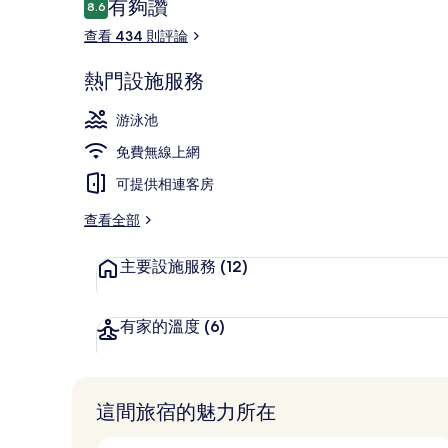
評
有夠讚
8.6
8.6 分，滿分 10 分，
論
查看 434 則評論
室內游泳池
熱門設施服務
游泳池
免費無線上網
可提供相連客房
查看全部
主要設施服務
(12)
有家的溫度
(6)
這間旅宿的魅力所在