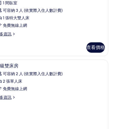
人
1 間臥室
房
可容納 3 人 (依實際入住人數計費)
的
1 張特大雙人床
所
免費無線上網
有
多資訊
相
查看價格
片
、書桌
1 間臥室、低過敏寢具、客房內保險箱、書桌
顯
6
級雙床房
示
可容納 2 人 (依實際入住人數計費)
高
2 張單人床
級
免費無線上網
雙
多資訊
床
房
的
所