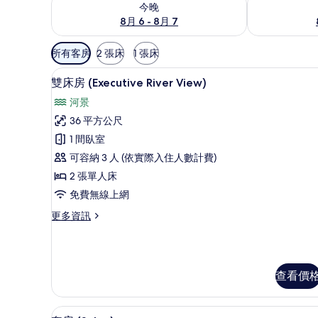
今晚
8月 6 - 8月 7
可
所有客房
2 張床
1 張床
用
雙床房 (Executive River
顯
的
6
雙床房 (Executive River View)
示
客
河景
房
雙
36 平方公尺
篩
床
1 間臥室
選
房
條
可容納 3 人 (依實際入住人數計費)
(Executive
件
2 張單人床
River
免費無線上網
View)
的
更
更多資訊
多
所
雙
有
床
房
相
查看價
(Executive
片
River
View)
套房 (Salon) | 1 間臥室
顯
的