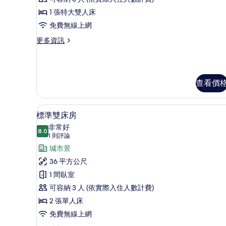
(Executive
1 張特大雙人床
City
免費無線上網
View)
的
更
更多資訊
多
所
單
有
人
房
相
查看價
(Executive
片
City
View)
標準雙床房 | 1 間臥室、低
顯
的
2
標準雙床房
詳
示
非常好
情
8.0
8.0 分，滿分 10 分
標
(1
1 則評論
則
準
城市景
評
雙
36 平方公尺
論)
床
1 間臥室
房
可容納 3 人 (依實際入住人數計費)
的
2 張單人床
所
免費無線上網