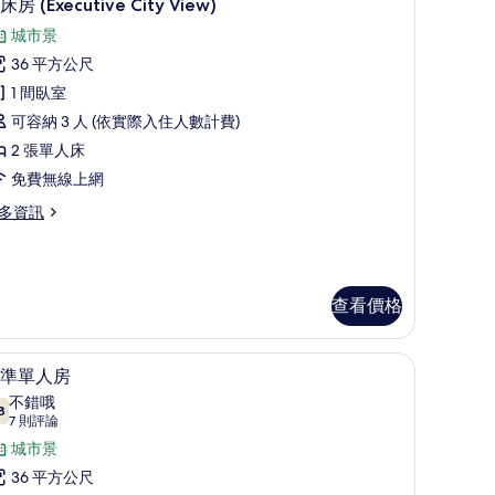
5
床房 (Executive City View)
示
城市景
雙
36 平方公尺
床
1 間臥室
房
可容納 3 人 (依實際入住人數計費)
Executive
2 張單人床
ity
免費無線上網
iew)
的
多資訊
所
有
相
查看價格
xecutive
片
ty
ew)
、客房內保險箱、書桌
標準單人房 | 1 間臥室、低過敏寢具、客房內
顯
2
準單人房
示
不錯哦
8
7.8 分，滿分 10 分
標
(7
7 則評論
則
準
城市景
評
單
36 平方公尺
論)