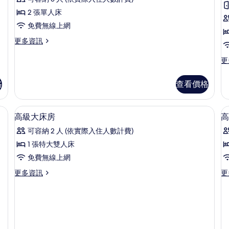
床
2 張單人床
房
免費無線上網
的
更
更多資訊
所
多
有
豪
更
更
華
多
相
雙
標
格
查看價格
片
床
準
房
單
的
人
過敏寢具、客房內保險箱、書桌
1 間臥室、低過敏寢具、客房內保險箱
顯
詳
5
房
高級大床房
高
情
示
的
可容納 2 人 (依實際入住人數計費)
詳
高
情
1 張特大雙人床
級
免費無線上網
大
更
更
更多資訊
更
床
多
多
房
高
高
級
級
的
大
雙
所
床
床
房
房