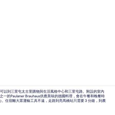
大廳
內就可以到三里屯太古里購物與生活風格中心和三里屯路。附設的室內
Paulaner Brauhaus供應美味的德國料理，會在午餐和晚餐時
。住宿離大眾運輸工具不遠，走路到亮馬橋站只需要 3 分鐘，到農
外觀