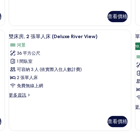
有
的
的
相
詳
詳
情
情
格
查看價格
片
內保險箱、書桌
雙床房, 2 張單人床 (Deluxe River
顯
6
雙床房, 2 張單人床 (Deluxe River View)
單
示
河景
10
雙
36 平方公尺
床
1 間臥室
房,
可容納 3 人 (依實際入住人數計費)
2
(
2 張單人床
R
張
免費無線上網
V
單
更
更多資訊
人
多
床
雙
更
更
床
多
(Deluxe
房,
單
River
格
查看價格
2
人
View)
張
房
單
的
(D
人