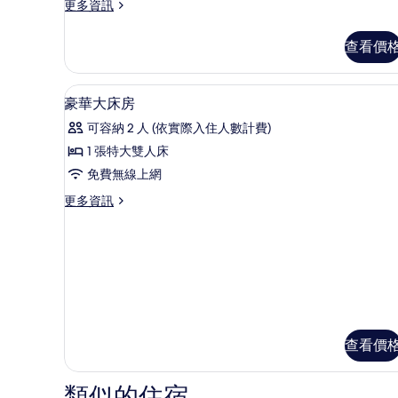
有
更
更多資訊
多
相
標
查看價
片
準
雙
床
1 間臥室、低過敏寢具、客房
顯
4
房
豪華大床房
示
的
可容納 2 人 (依實際入住人數計費)
詳
豪
情
1 張特大雙人床
華
免費無線上網
大
更
更多資訊
床
多
房
豪
華
的
大
所
床
房
有
的
相
詳
情
查看價
片
類似的住宿