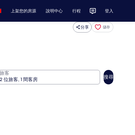
上架您的房源
說明中心
行程
登入
分享
儲存
旅客
搜尋