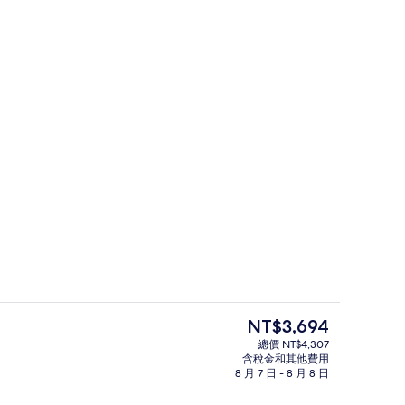
1 間臥室、低過敏寢具、客房內保險箱
目
NT$3,694
前
總價 NT$4,307
的
含稅金和其他費用
住宿內酒吧
價
8 月 7 日 - 8 月 8 日
格
是