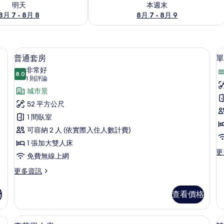
明天
本週末
8月 7 - 8月 8
8月 7 - 8月 9
 View) | 1 間臥室、低過敏寢具、客房內保險箱、書桌
普通套房 | 1 間臥室、低過敏寢具、
顯
4
普通套房
單
示
非常好
8.0
8.0 分，滿分 10 分
普
(1
1 則評論
則
通
城市景
評
套
52 平方公尺
論)
(
房
1 間臥室
R
的
可容納 2 人 (依實際入住人數計費)
V
所
1 張加大雙人床
更
更
有
免費無線上網
多
相
單
更
更多資訊
人
多
片
房
普
格
查看價格
(E
通
Ri
套
Vi
房
、低過敏寢具、客房內保險箱、書桌
豪華單人房 | 1 間臥室、低過敏寢具
顯
的