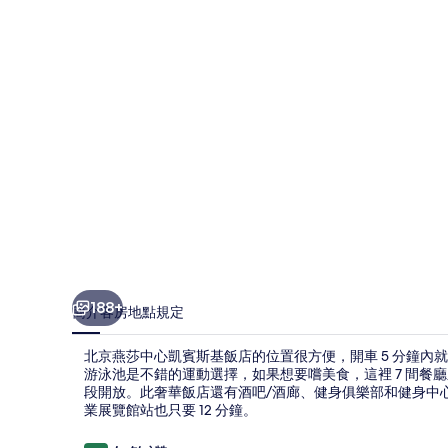
心
凱
賓
斯
基
飯
店
的
相
片
188+
簡介
客房
地點
規定
集
北京燕莎中心凱賓斯基飯店的位置很方便，開車 5 分鐘
游泳池是不錯的運動選擇，如果想要嚐美食，這裡 7 間餐廳之一的
段開放。此奢華飯店還有酒吧/酒廊、健身俱樂部和健身中心
業展覽館站也只要 12 分鐘。