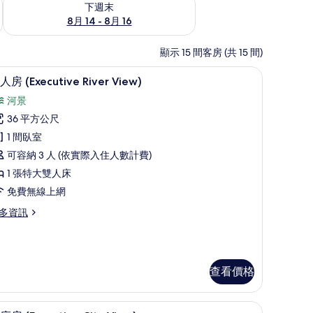
下週末
8月 14 - 8月 16
顯示 15 間客房 (共 15 間)
客房內保險箱、書桌
1 間臥室、低過敏寢具、客房內保險箱、書桌
顯
4
人房 (Executive River View)
示
河景
單
36 平方公尺
人
1 間臥室
房
可容納 3 人 (依實際入住人數計費)
Executive
1 張特大雙人床
iver
免費無線上網
iew)
的
多資訊
所
有
相
查看價格
xecutive
片
ver
ew)
、客房內保險箱、書桌
1 間臥室、低過敏寢具、客房內保險箱、書桌
顯