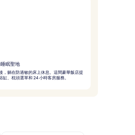
的睡眠聖地
後，躺在防過敏的床上休息。這間豪華飯店提
浴缸、枕頭選單和 24 小時客房服務。
查看下週末 (8月 14 - 8月 16) 的供應情況