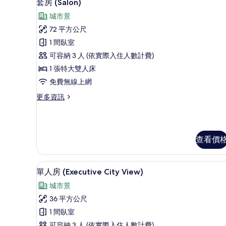
5
套房 (Salon)
詳
示
城市景
情
套
72 平方公尺
房
1 間臥室
(Salon)
可容納 3 人 (依實際入住人數計費)
的
1 張特大雙人床
所
免費無線上網
有
更
更多資訊
相
多
片
套
房
(Salon)
查看價
的
詳
情
單人房 (Executive City 
顯
6
單人房 (Executive City View)
示
城市景
單
36 平方公尺
人
1 間臥室
房
可容納 3 人 (依實際入住人數計費)