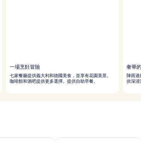
一場烹飪冒險
奢華
七家餐廳提供義大利和德國美食，並享有花園美景。
陣雨過
咖啡館和酒吧提供更多選擇。提供自助早餐。
供深浸
7 - 8月 8) 的供應情況
查看本週末 (8月 7 - 8月 9) 的供應情況