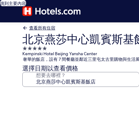
跳到主要內容
查看所有住宿
北京燕莎中心凱賓斯基
5.0
Kempinski Hotel Beijing Yansha Center
星
奢華的飯店，設有 7 間餐廳並鄰近三里屯太古里購物與生活
級
選擇日期以查看價格
住
想要去哪裡？
宿
北
京
燕
莎
中