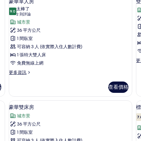
2
的
豪華單人房
雙
詳
示
詳
太棒了
情
情
9.0
9.0 分，滿分 10 分
豪
(2
2 則評論
則
華
城市景
評
單
36 平方公尺
論)
(
人
1 間臥室
C
房
可容納 3 人 (依實際入住人數計費)
V
的
1 張特大雙人床
更
更
所
免費無線上網
多
有
雙
更
更多資訊
床
多
相
房
豪
格
查看價格
片
(E
華
Ci
單
Vi
人
View) | 1 間臥室、低過敏寢具、客房內保險箱、書桌
豪華雙床房 | 1 間臥室、低過敏寢具
顯
的
3
房
豪華雙床房
標
詳
示
的
城市景
情
詳
7.
豪
情
36 平方公尺
華
1 間臥室
雙
可容納 3 人 (依實際入住人數計費)