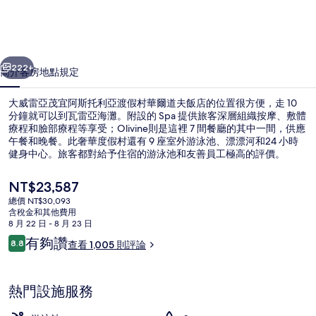
宜
阿
一個
下一個
斯
222+
簡介
客房
地點
規定
托
大威雷亞茂宜阿斯托利亞渡假村華爾道夫飯店的位置很方便，走 10
利
分鐘就可以到瓦雷亞海灘。附設的 Spa 提供旅客深層組織按摩、敷體
療程和臉部療程等享受；Olivine則是這裡 7 間餐廳的其中一間，供應
亞
午餐和晚餐。此奢華度假村還有 9 座室外游泳池、漂漂河和24 小時
渡
健身中心。旅客都對給予住宿的游泳池和友善員工極高的評價。
假
目
NT$23,587
前
村
總價 NT$30,093
的
含稅金和其他費用
9 座室外游泳池，提供遮陽小屋 (付費
華
價
8 月 22 日 - 8 月 23 日
格
評
有夠讚
爾
8.8
查看 1,005 則評論
是
8.8 分，滿分 10 分，
論
NT$23,587
道
夫
熱門設施服務
飯