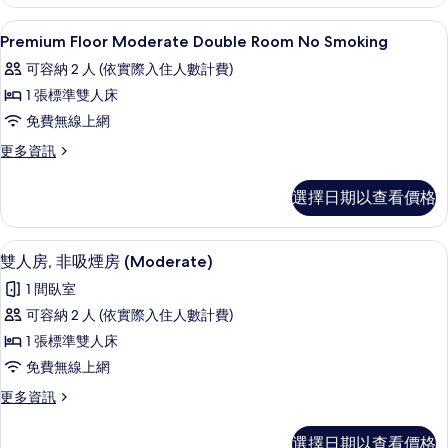
所
Room
No
有
客房內保險箱、遮光布/窗簾、熨斗/熨
顯
1
Smoking
Premium Floor Moderate Double Room No Smoking
相
示
的
可容納 2 人 (依實際入住人數計費)
詳
片
Premium
情
1 張標準雙人床
Floor
免費無線上網
Moderate
Double
更
更多資訊
多
Room
Premium
No
選擇日期以查看價格
Floor
Smoking
Moderate
Double
的
雙人房, 非吸煙房 (Moderate) 
顯
6
Room
雙人房, 非吸煙房 (Moderate)
所
示
No
1 間臥室
有
Smoking
雙
的
可容納 2 人 (依實際入住人數計費)
相
人
詳
1 張標準雙人床
片
情
房,
免費無線上網
非
更
更多資訊
吸
多
煙
雙
選擇日期以查看價格