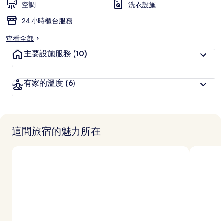
空調
洗衣設施
客
24 小時櫃台服務
喜
愛
查看全部
主要設施服務
(10)
有家的溫度
(6)
這間旅宿的魅力所在