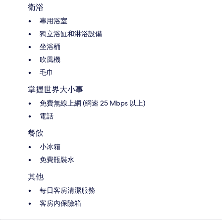
衛浴
專用浴室
獨立浴缸和淋浴設備
坐浴桶
吹風機
毛巾
掌握世界大小事
免費無線上網 (網速 25 Mbps 以上)
電話
餐飲
小冰箱
免費瓶裝水
其他
每日客房清潔服務
客房內保險箱