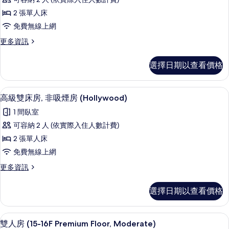
所
級
房
有
2 張單人床
的
雙
詳
相
免費無線上網
床
情
片
更
更多資訊
房,
多
非
高
選擇日期以查看價格
級
吸
雙
煙
床
高級雙床房, 非吸煙房 (Hollywoo
顯
6
房,
高級雙床房, 非吸煙房 (Hollywood)
房
示
非
的
1 間臥室
吸
高
煙
所
可容納 2 人 (依實際入住人數計費)
級
房
有
2 張單人床
的
雙
詳
相
免費無線上網
床
情
片
更
更多資訊
房,
多
非
高
選擇日期以查看價格
級
吸
雙
煙
床
雙人房 (15-16F Premium Floor
顯
9
房,
雙人房 (15-16F Premium Floor, Moderate)
房