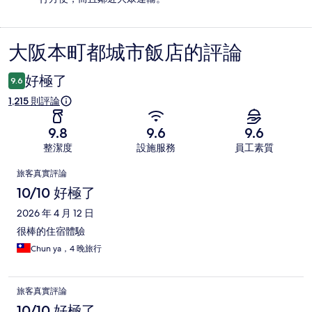
大阪本町都城市飯店的評論
評
論
好極了
9.6
1,215 則評論
9.8
9.6
9.6
整潔度
設施服務
員工素質
評
旅客真實評論
論
10/10 好極了
2026 年 4 月 12 日
很棒的住宿體驗
Chun ya，4 晚旅行
旅客真實評論
10/10 好極了