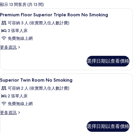
的
顯示 13 間客房 (共 13 間)
客
客房內保險箱、遮光布/窗簾、熨斗/熨
顯
1
Premium Floor Superior Triple Room No Smoking
房
示
篩
可容納 3 人 (依實際入住人數計費)
Premium
選
3 張單人床
Floor
條
免費無線上網
Superior
件
Triple
更
更多資訊
多
Room
Premium
No
選擇日期以查看價格
Floor
Smoking
Superior
Triple
的
客房內保險箱、遮光布/窗簾、熨斗/熨
顯
1
Room
Superior Twin Room No Smoking
所
示
No
可容納 2 人 (依實際入住人數計費)
有
Smoking
Superior
的
2 張單人床
相
Twin
詳
免費無線上網
片
Room
情
No
更
更多資訊
多
Smoking
Superior
的
選擇日期以查看價格
Twin