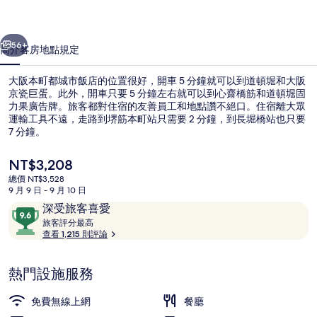
市
一個
下一個
飯
56+
簡介
客房
地點
規定
店
大阪本町都城市飯店的位置很好，開車 5 分鐘就可以到道頓堀和大阪
的
京瓷巨蛋。此外，開車只要 5 分鐘左右就可以到心齋橋筋和道頓堀固
力果廣告牌。旅客都對住宿的友善員工和地點讚不絕口。住宿離大眾
相
運輸工具不遠，走路到堺筋本町站只需要 2 分鐘，到長堀橋站也只要
片
7 分鐘。
集
目
NT$3,208
前
總價 NT$3,528
的
9 月 9 日 - 9 月 10 日
餐廳
價
評
9.6
深受旅客喜愛
格
論
旅
分，
旅客評分最高
是
客
查看 1,215 則評論
滿
NT$3,208
評
分
分
10，
熱門設施服務
最
深
高
受
免費無線上網
餐廳
旅