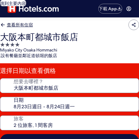
跳到主要內容
下載 App
查看所有住宿
大阪本町都城市飯店
4.0
Miyako City Osaka Hommachi
星
設有餐廳並鄰近道頓堀的飯店
級
住
選擇日期以查看價格
宿
想要去哪裡？
日期
旅客