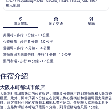
1-8-7 Kitakyuhoujimachi Chuo-ku, Osaka, Osaka, 541-0057
顯示地圖
地圖
附近景點
附近交通
餐廳
美國村
- 步行 11 分鐘
- 1.0 公里
心齋橋筋
- 步行 11 分鐘
- 1.0 公里
道頓堀
- 步行 16 分鐘
- 1.4 公里
道頓堀固力果廣告牌
- 步行 18 分鐘
- 1.5 公里
黑門市場
- 步行 19 分鐘
- 1.7 公里
住宿介紹
大阪本町都城市飯店
大阪本町都城市飯店的位置很好，開車 5 分鐘就可以到道頓堀和大阪京瓷
巨蛋。此外，開車只要 5 分鐘左右就可以到心齋橋筋和道頓堀固力果廣告
牌。旅客都對住宿的友善員工和地點讚不絕口。住宿離大眾運輸工具不
遠，走路到堺筋本町站只需要 2 分鐘，到長堀橋站也只要 7 分鐘。