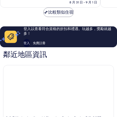
價
8 月 31 日 - 9 月 1 日
區
太
好
格
棒
極
為
比較類似住宿
了，
了，
NT$1,880
2,822
1,017
則
則
評
評
登入以查看符合資格的折扣和禮遇。玩越多，獎勵就越
論
論
多！
登入
免費註冊
鄰近地區資訊