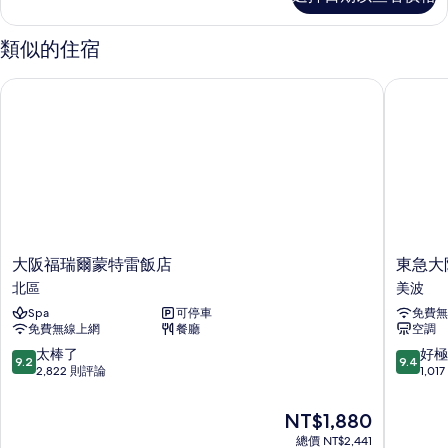
人
邊
房,
間
非
類似的住宿
吸
(Wide
煙
View)
大阪福瑞爾蒙特雷飯店
東急大阪
房,
的
邊
間
所
(Wide
有
View)
的
相
詳
片
情
大
東
大阪福瑞爾蒙特雷飯店
東急大
阪
急
北區
美波
福
大
Spa
可停車
免費無
瑞
阪
免費無線上網
餐廳
空調
爾
卓
蒙
越
9.2
9.4
太棒了
好極
9.2
9.4
特
大
分，
分，
2,822 則評論
1,0
雷
飯
滿
滿
飯
店
分
分
現
NT$1,880
店
美
10
10
在
北
總價 NT$2,441
波
分，
分，