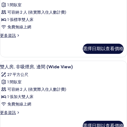
示
非
(Hollywood)
1 間臥室
吸
雙
的
煙
可容納 2 人 (依實際入住人數計費)
人
房
所
1 張標準雙人床
(Hollywood)
房
有
的
免費無線上網
(15-
詳
相
更
更多資訊
16F
情
多
片
Premium
雙
選擇日期以查看價格
Floor,
人
房
Moderate)
(15-
的
雙人房, 非吸煙房, 邊間 (Wide Vi
顯
6
16F
雙人房, 非吸煙房, 邊間 (Wide View)
所
示
Premium
27 平方公尺
Floor,
有
雙
Moderate)
1 間臥室
相
人
的
可容納 2 人 (依實際入住人數計費)
詳
片
房,
情
1 張加大雙人床
非
免費無線上網
吸
更
更多資訊
煙
多
房,
雙
選擇日期以查看價格