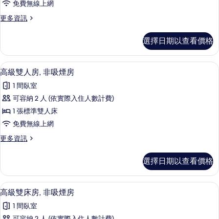
詳
免費無線上網
床
片
情
更
更多資訊
房
多
(15-
高
選擇日期以查看價格
級
16F
雙
Premium
床
高級雙人房, 非吸煙房 | 客房內保險
顯
Floor,
6
房
高級雙人房, 非吸煙房
示
Hollywood)
(15-
1 間臥室
16F
的
高
Premium
可容納 2 人 (依實際入住人數計費)
所
級
Floor,
1 張標準雙人床
Hollywood)
有
雙
的
免費無線上網
相
人
詳
更
更多資訊
情
片
房,
多
非
高
選擇日期以查看價格
級
吸
雙
煙
人
高級雙床房, 非吸煙房 | 客房內保險
顯
7
房,
高級雙床房, 非吸煙房
房
示
非
的
1 間臥室
吸
高
煙
可容納 2 人 (依實際入住人數計費)