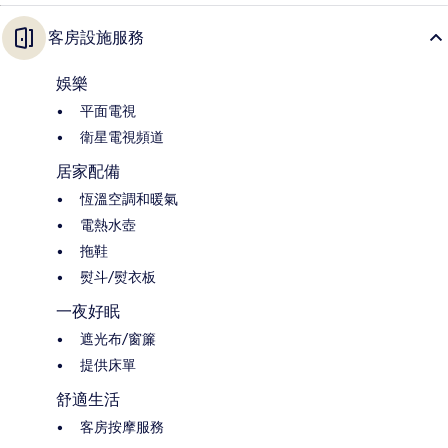
客房設施服務
娛樂
平面電視
衛星電視頻道
居家配備
恆溫空調和暖氣
電熱水壺
拖鞋
熨斗/熨衣板
一夜好眠
遮光布/窗簾
提供床單
舒適生活
客房按摩服務