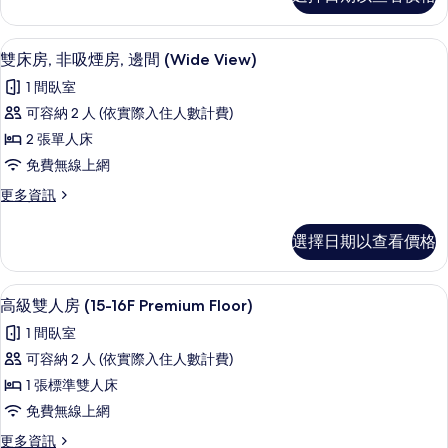
人
房
房,
(Moderate)
非
雙床房, 非吸煙房, 邊間 (Wide Vi
顯
8
吸
的
雙床房, 非吸煙房, 邊間 (Wide View)
示
煙
所
1 間臥室
房
雙
有
(Moderate)
可容納 2 人 (依實際入住人數計費)
床
的
相
2 張單人床
詳
房,
片
情
免費無線上網
非
更
更多資訊
吸
多
煙
雙
選擇日期以查看價格
床
房,
房,
邊
非
客房內保險箱、遮光布/窗簾、熨斗/熨
顯
9
吸
高級雙人房 (15-16F Premium Floor)
間
示
煙
(Wide
1 間臥室
房,
高
View)
邊
可容納 2 人 (依實際入住人數計費)
級
間
的
1 張標準雙人床
(Wide
雙
所
View)
免費無線上網
人
的
有
更
更多資訊
詳