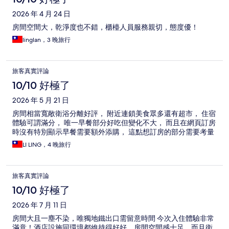
2026 年 4 月 24 日
房間空間大，乾淨度也不錯，櫃檯人員服務親切，態度優！
linglan，3 晚旅行
旅客真實評論
10/10 好極了
2026 年 5 月 21 日
房間相當寬敞衛浴分離好評， 附近連鎖美食眾多還有超市， 住宿
體驗可謂滿分， 唯一早餐部分好吃但變化不大， 而且在網頁訂房
時沒有特別顯示早餐需要額外添購， 這點想訂房的部分需要考量
LI LING，4 晚旅行
旅客真實評論
10/10 好極了
2026 年 7 月 11 日
房間大且一塵不染，唯獨地鐵出口需留意時間 今次入住體驗非常
滿意！酒店設施同環境都維持得好好，房間空間感十足，而且衛