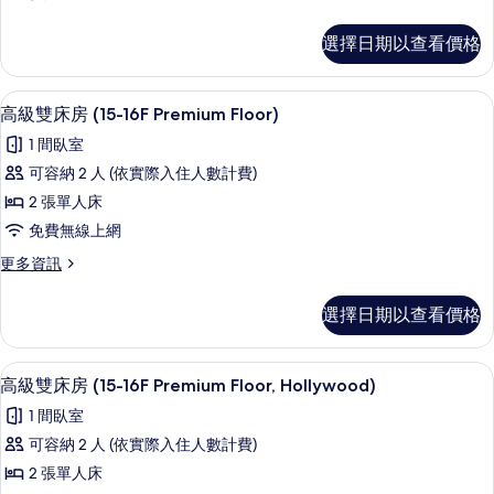
房
相
多
情
(15-
高
片
選擇日期以查看價格
級
16F
雙
Premium
人
客房內保險箱、遮光布/窗簾、熨斗/熨
顯
Floor)
9
房
高級雙床房 (15-16F Premium Floor)
示
(15-
的
1 間臥室
16F
高
所
Premium
可容納 2 人 (依實際入住人數計費)
級
有
Floor)
2 張單人床
的
雙
相
詳
免費無線上網
床
片
情
更
更多資訊
房
多
(15-
高
選擇日期以查看價格
級
16F
雙
Premium
床
客房內保險箱、遮光布/窗簾、熨斗/熨
顯
Floor)
8
房
高級雙床房 (15-16F Premium Floor, Hollywood)
示
(15-
的
1 間臥室
16F
高
所
Premium
可容納 2 人 (依實際入住人數計費)
級
有
Floor)
2 張單人床
的
雙
相