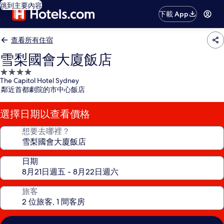
跳到主要內容
下載 App
查看所有住宿
雪梨國會大廈飯店
4.0
The Capitol Hotel Sydney
星
鄰近首都劇院的市中心飯店
級
住
選擇日期以查看價格
宿
想要去哪裡？
日期
旅客