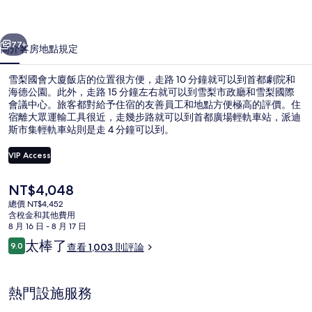
飯
一個
下一個
店
77+
簡介
客房
地點
規定
的
雪梨國會大廈飯店的位置很方便，走路 10 分鐘就可以到首都劇院和
相
海德公園。此外，走路 15 分鐘左右就可以到雪梨市政廳和雪梨國際
會議中心。旅客都對給予住宿的友善員工和地點方便極高的評價。住
片
宿離大眾運輸工具很近，走幾步路就可以到首都廣場輕軌車站，派迪
集
斯市集輕軌車站則是走 4 分鐘可以到。
VIP Access
目
NT$4,048
住宿正面
前
總價 NT$4,452
的
含稅金和其他費用
價
8 月 16 日 - 8 月 17 日
格
評
太棒了
9.0
查看 1,003 則評論
是
9.0 分，滿分 10 分，
論
NT$4,048
熱門設施服務