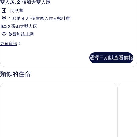
7
特
床
雙人房, 2 張加大雙人床
示
大
和
1 間臥室
雙
雙
1
人
可容納 4 人 (依實際入住人數計費)
人
床
張
2 張加大雙人床
和
房,
沙
1
免費無線上網
2
張
發
更
更多資訊
沙
張
床
多
發
加
雙
床
的
選擇日期以查看價格
人
大
的
所
房,
詳
雙
2
有
情
類似的住宿
張
人
相
加
床
雪梨之歌飯店
烏提莫飯
大
片
的
雙
人
所
床
有
的
詳
相
情
片