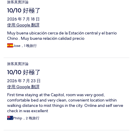
旅客真實評論
10/10 好極了
2026 年 7 月 18 日
使用 Google 翻譯
Muy buena ubicación cerca de la Estación central y el barrio
Chino . Muy buena relación calidad precio
Jose，1 晚旅行
旅客真實評論
10/10 好極了
2026 年 7 月 23 日
使用 Google 翻譯
First time staying at the Capitol, room was very good,
comfortable bed and very clean, convenient location within
walking distance to mist things in the city. Online and self serve
check in was excellent
Philip，2 晚旅行