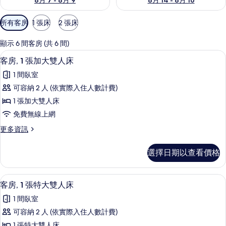
8月 7 - 8月 9
8月 14 - 8月 16
可
所有客房
1 張床
2 張床
用
的
顯示 6 間客房 (共 6 間)
客
客房, 1 張加大雙人床 | 客房內保險
顯
6
客房, 1 張加大雙人床
房
示
篩
1 間臥室
客
選
可容納 2 人 (依實際入住人數計費)
房,
條
1 張加大雙人床
1
件
免費無線上網
張
更
更多資訊
加
多
大
客
選擇日期以查看價格
房,
雙
1
人
張
客房, 1 張特大雙人床 | 客房內保險
顯
6
加
床
客房, 1 張特大雙人床
示
大
的
1 間臥室
雙
客
所
人
可容納 2 人 (依實際入住人數計費)
房,
床
有
1 張特大雙人床