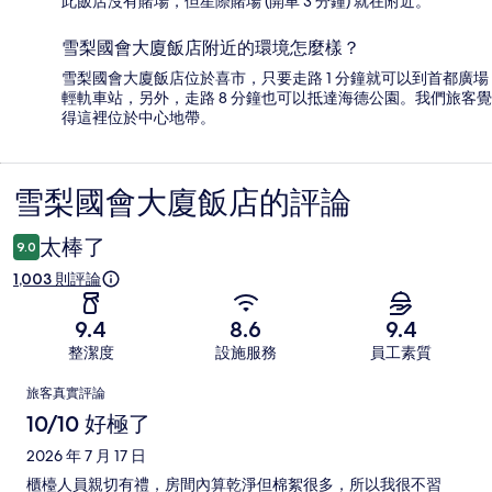
此飯店沒有賭場，但星際賭場 (開車 3 分鐘) 就在附近。
雪梨國會大廈飯店附近的環境怎麼樣？
雪梨國會大廈飯店位於喜市，只要走路 1 分鐘就可以到首都廣場
輕軌車站，另外，走路 8 分鐘也可以抵達海德公園。我們旅客覺
得這裡位於中心地帶。
雪梨國會大廈飯店的評論
評
論
太棒了
9.0
1,003 則評論
9.4
8.6
9.4
整潔度
設施服務
員工素質
評
旅客真實評論
論
10/10 好極了
2026 年 7 月 17 日
櫃檯人員親切有禮，房間內算乾淨但棉絮很多，所以我很不習