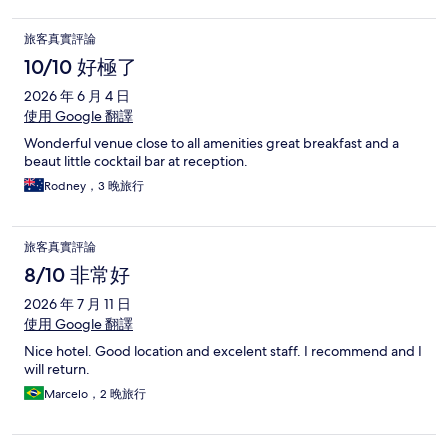
旅客真實評論
10/10 好極了
2026 年 6 月 4 日
使用 Google 翻譯
Wonderful venue close to all amenities great breakfast and a
beaut little cocktail bar at reception.
Rodney，3 晚旅行
旅客真實評論
8/10 非常好
2026 年 7 月 11 日
使用 Google 翻譯
Nice hotel. Good location and excelent staff. I recommend and I
will return.
Marcelo，2 晚旅行