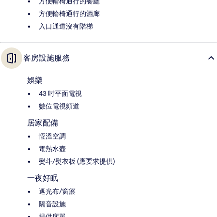
方便輪椅通行的餐廳
方便輪椅通行的酒廊
入口通道沒有階梯
客房設施服務
娛樂
43 吋平面電視
數位電視頻道
居家配備
恆溫空調
電熱水壺
熨斗/熨衣板 (應要求提供)
一夜好眠
遮光布/窗簾
隔音設施
提供床單