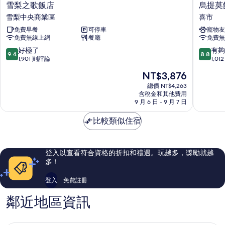
雪
烏
雪梨之歌飯店
烏提莫
梨
提
雪梨中央商業區
喜市
之
莫
免費早餐
可停車
寵物友
歌
飯
免費無線上網
餐廳
免費無
飯
店
店
喜
9.4
8.8
好極了
有夠
9.4
8.8
雪
市
分，
分，
1,901 則評論
1,0
梨
滿
滿
現
NT$3,876
中
分
分
在
央
10
10
總價 NT$4,263
價
商
含稅金和其他費用
分，
分，
格
9 月 6 日 - 9 月 7 日
業
好
有
為
區
極
夠
NT$3,876
比較類似住宿
了，
讚，
1,901
1,012
則
則
評
評
登入以查看符合資格的折扣和禮遇。玩越多，獎勵就越
論
論
多！
登入
免費註冊
鄰近地區資訊