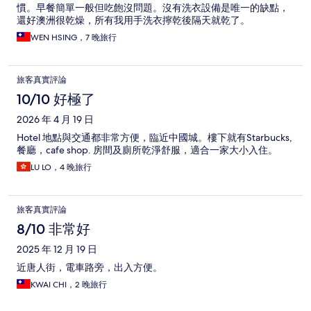
慣。早餐簡單一般但吃飽沒問題。沒有洗衣設備是唯一的缺點，
還好澳洲很乾燥，所有我用手洗衣擰乾後隔天就乾了。
WEN HSING，7 晚旅行
旅客真實評論
10/10 好極了
2026 年 4 月 19 日
Hotel 地點與交通都非常方便，臨近中國城。樓下就有Starbucks,
餐廳，cafe shop. 房間及廁所乾淨舒服，適合一家大小入住。
LU LO，4 晚旅行
旅客真實評論
8/10 非常好
2025 年 12 月 19 日
近唐人街，電車路旁，出入方便。
KWAI CHI，2 晚旅行