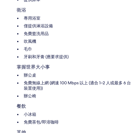
衛浴
專用浴室
僅提供淋浴設備
免費盥洗用品
吹風機
毛巾
牙刷和牙膏 (應要求提供)
掌握世界大小事
辦公桌
免費無線上網 (網速 100 Mbps 以上 (適合 1–2 人或最多 6 台
裝置使用))
辦公椅
餐飲
小冰箱
免費茶包/即溶咖啡
其他