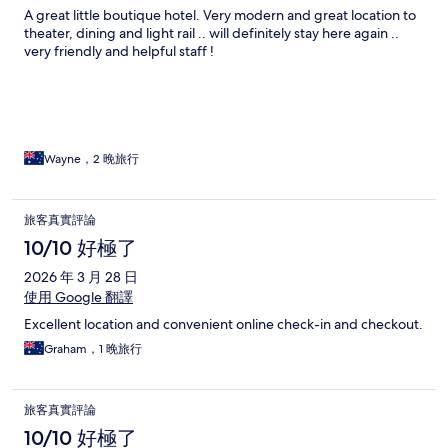
A great little boutique hotel. Very modern and great location to
theater, dining and light rail .. will definitely stay here again ..
very friendly and helpful staff !
Wayne，2 晚旅行
旅客真實評論
10/10 好極了
2026 年 3 月 28 日
使用 Google 翻譯
Excellent location and convenient online check-in and checkout.
Graham，1 晚旅行
旅客真實評論
10/10 好極了