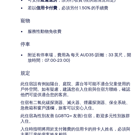
可安排
延遲退房
，須另行收費 (視供應情況而定)
若以
信用卡付費
，必須另付 1.50% 的手續費
寵物
服務性動物免收費
停車
附近有停車場，費用為 每天 AUD35 (距離：33 英尺，開
放時間：07:00-23:00)
規定
此住宿設有例如陽台、庭院、露台等可能不適合兒童使用的
戶外空間。如有疑慮，建議您在入住前與住宿方聯絡，確認
他們可提供適合您的客房。
住宿有二氧化碳探測器、滅火器、煙霧探測器、保全系統、
急救箱和窗戶護欄，旅客可以安心入住。
此住宿為性別友善 (LGBTQ+ 友善) 住宿，歡迎多元性別族群
入住。
入住時指明將用於支付雜費的信用卡的持卡人姓名，必須與
主要訂房的房客姓名相符。