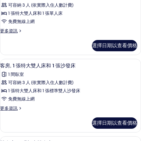
客
床
大
可容納 3 人 (依實際入住人數計費)
房,
雙
的
1 張特大雙人床和 1 張單人床
人
多
所
床
免費無線上網
張
的
有
更
更多資訊
詳
床
多
相
情
的
客
片
選擇日期以查看價格
房,
所
多
有
張
客房, 1 張特大雙人床和 1 張沙發床
顯
11
床
客房, 1 張特大雙人床和 1 張沙發床
相
示
的
片
1 間臥室
詳
客
情
可容納 3 人 (依實際入住人數計費)
房,
1 張特大雙人床和 1 張標準雙人沙發床
1
免費無線上網
張
更
更多資訊
特
多
大
客
選擇日期以查看價格
房,
雙
1
人
張
雙人房, 2 張加大雙人床 | 客房內保
顯