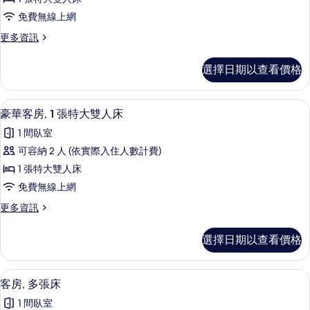
的
1
相
詳
免費無線上網
張
情
片
更
更多資訊
特
多
大
客
選擇日期以查看價格
房,
雙
1
人
張
豪華客房, 1 張特大雙人床 | 客房內
顯
7
特
床
豪華客房, 1 張特大雙人床
示
大
的
1 間臥室
雙
豪
所
人
可容納 2 人 (依實際入住人數計費)
華
床
有
1 張特大雙人床
的
客
相
詳
免費無線上網
房,
情
片
更
更多資訊
1
多
張
豪
選擇日期以查看價格
華
特
客
大
房,
客房, 多張床 | 客房內保險箱、書桌
顯
7
1
雙
客房, 多張床
示
張
人
1 間臥室
特