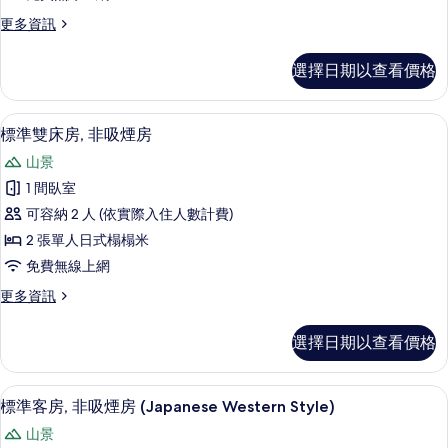
(Japanese
吸
所
Style)
更
更多資訊
煙
的
有
多
詳
房,
傳
相
選擇日期以查看價格
情
統
共
片
客
用
房,
標準雙床房, 非吸煙房 | 客房內保險
顯
4
吸
標準雙床房, 非吸煙房
浴
示
煙
室
山景
房,
標
共
(Japanese
1 間臥室
準
用
Style)
可容納 2 人 (依實際入住人數計費)
浴
雙
的
室
2 張單人日式榻榻米
床
(Japanese
所
免費無線上網
Style)
房,
有
的
更
更多資訊
非
詳
相
多
情
吸
標
片
選擇日期以查看價格
準
煙
雙
房
床
標準客房, 非吸煙房 (Japanese Wes
顯
4
房,
標準客房, 非吸煙房 (Japanese Western Style)
的
示
非
所
山景
吸