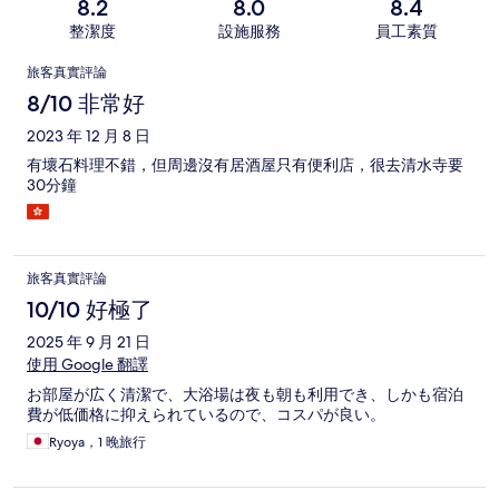
8.2
8.0
8.4
整潔度
設施服務
員工素質
評
旅客真實評論
論
8/10 非常好
2023 年 12 月 8 日
有壞石料理不錯，但周邊沒有居酒屋只有便利店，很去清水寺要
30分鐘
旅客真實評論
10/10 好極了
2025 年 9 月 21 日
使用 Google 翻譯
お部屋が広く清潔で、大浴場は夜も朝も利用でき、しかも宿泊
費が低価格に抑えられているので、コスパが良い。
Ryoya，1 晚旅行