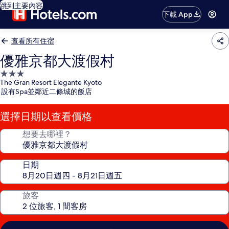
跳到主要內容
下載 App
查看所有住宿
優雅京都大渡假村
3.0
The Gran Resort Elegante Kyoto
星
設有Spa並鄰近二條城的飯店
級
住
選擇日期以查看價格
宿
想要去哪裡？
日期
旅客