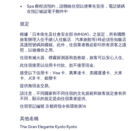
Spa 療程須預約，請聯絡住宿以便事先安排，電話號碼
在預訂確認電子郵件中
規定
根據「日本衛生及社會安全部 (MHLW)」之規定，所有國際
旅客辦理入住手續 (入住飯店、汽車旅館等) 時必須告知飯店
其護照號碼與國籍。此外，住宿業者務必影印所有房客之護
照，以做備份之用。
住宿有滅火器、煙霧探測器和急救箱，旅客可以安心入住。
此住宿接受以信用卡付款。恕不接受現金。
接受以下信用卡：Visa 卡、萬事達卡、美國運通卡、大來
卡、JCB 卡、銀聯卡
提供無現金交易。
請注意，不同國家和不同住宿的文化規範和旅客規定會有所
不同，顯示的規定是由住宿業者提供。
住宿登記編號 京都府指令衛環衛第16
其他名稱
The Gran Elegante Kyoto Kyoto