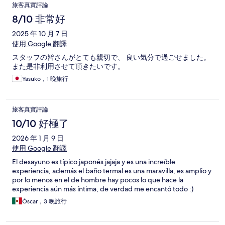
旅客真實評論
8/10 非常好
2025 年 10 月 7 日
使用 Google 翻譯
スタッフの皆さんがとても親切で、 良い気分で過ごせました。
また是非利用させて頂きたいです。
Yasuko，1 晚旅行
旅客真實評論
10/10 好極了
2026 年 1 月 9 日
使用 Google 翻譯
El desayuno es típico japonés jajaja y es una increíble
experiencia, además el baño termal es una maravilla, es amplio y
por lo menos en el de hombre hay pocos lo que hace la
experiencia aún más íntima, de verdad me encantó todo :)
Óscar，3 晚旅行