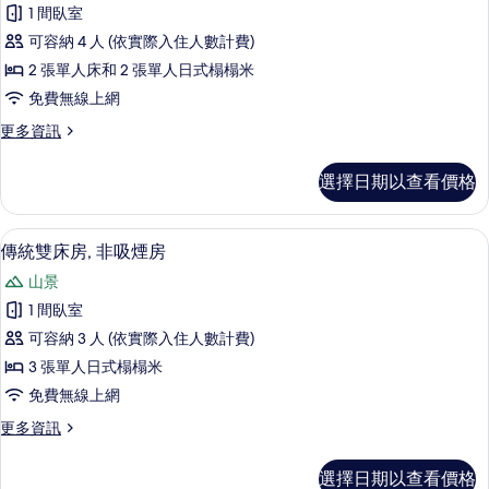
標
煙
有
1 間臥室
準
房
相
可容納 4 人 (依實際入住人數計費)
的
客
詳
片
2 張單人床和 2 張單人日式榻榻米
房,
情
免費無線上網
非
更
更多資訊
吸
多
煙
標
選擇日期以查看價格
準
房
客
(Japanese
房,
傳統雙床房, 非吸煙房 | 客房內保險
顯
5
非
Western
傳統雙床房, 非吸煙房
示
吸
Style)
山景
煙
傳
的
房
1 間臥室
統
(Japanese
所
可容納 3 人 (依實際入住人數計費)
Western
雙
有
Style)
3 張單人日式榻榻米
床
相
的
免費無線上網
詳
房,
片
情
更
更多資訊
非
多
吸
傳
選擇日期以查看價格
統