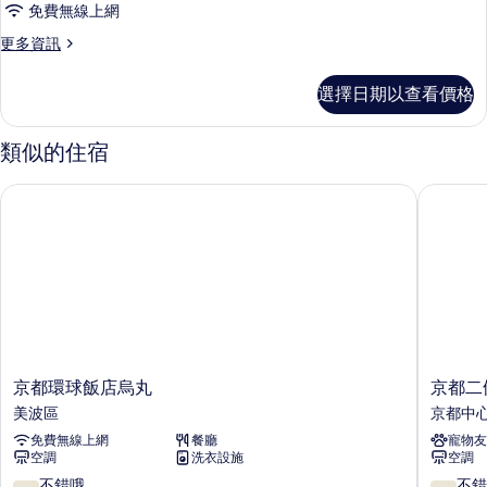
情
免費無線上網
房,
更
更多資訊
非
多
吸
標
選擇日期以查看價格
準
煙
雙
房
床
類似的住宿
房,
的
非
京都環球飯店烏丸
京都二條
所
吸
煙
有
房
相
的
詳
片
情
京
京
京都環球飯店烏丸
京都二
都
都
美波區
京都中
環
二
免費無線上網
餐廳
寵物友
球
條
空調
洗衣設施
空調
飯
城
店
西
7.8
7.8
不錯哦
不錯