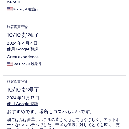
helpful.
Bruce，4 晚旅行
旅客真實評論
10/10 好極了
2024 年 4 月 4 日
使用 Google 翻譯
Great experience!
Jae Hor，3 晚旅行
旅客真實評論
10/10 好極了
2024 年 11 月 17 日
使用 Google 翻譯
おすすめです。場所もコスパもいいです。
朝ごはんは豪華、ホテルの皆さんもとてもやさしく、アットホ
ームないいホテルでした。部屋も値段に対してとても広く、充