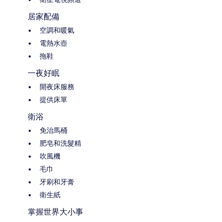
居家配備
空調和暖氣
電熱水壺
拖鞋
一夜好眠
開夜床服務
提供床單
衛浴
免治馬桶
肥皂和洗髮精
吹風機
毛巾
牙刷和牙膏
衛生紙
掌握世界大小事