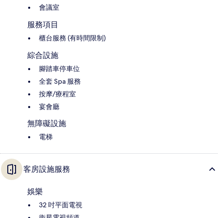
會議室
服務項目
櫃台服務 (有時間限制)
綜合設施
腳踏車停車位
全套 Spa 服務
按摩/療程室
宴會廳
無障礙設施
電梯
客房設施服務
娛樂
32 吋平面電視
衛星電視頻道