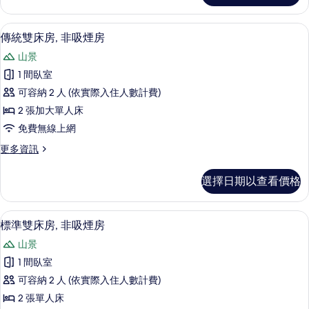
煙
雙
房
床
傳統雙床房, 非吸煙房 | 客房內保險
顯
5
房,
傳統雙床房, 非吸煙房
的
示
非
所
山景
吸
傳
煙
有
1 間臥室
統
房
相
可容納 2 人 (依實際入住人數計費)
的
雙
詳
片
2 張加大單人床
床
情
免費無線上網
房,
更
更多資訊
非
多
吸
傳
選擇日期以查看價格
統
煙
雙
房
床
標準雙床房, 非吸煙房 | 客房內保險
顯
6
房,
標準雙床房, 非吸煙房
的
示
非
所
山景
吸
標
煙
有
1 間臥室
準
房
相
可容納 2 人 (依實際入住人數計費)
的
雙
詳
片
2 張單人床
床