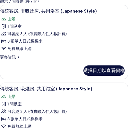
的
顯示 7 間客房 (共 7 間)
客
客房內保險箱、書桌、筆電工作空間、
顯
14
傳統客房, 非吸煙房, 共用浴室 (Japanese Style)
房
示
篩
山景
傳
選
1 間臥室
統
條
可容納 3 人 (依實際入住人數計費)
客
件
3 張單人日式榻榻米
房,
免費無線上網
非
更
更多資訊
吸
多
煙
傳
選擇日期以查看價格
統
房,
客
共
房,
客房內保險箱、書桌、筆電工作空間、
顯
14
非
傳統客房, 吸煙房, 共用浴室 (Japanese Style)
用
示
吸
浴
山景
煙
傳
房,
室
1 間臥室
統
共
(Japanese
可容納 3 人 (依實際入住人數計費)
用
客
Style)
浴
3 張單人日式榻榻米
房,
室
的
免費無線上網