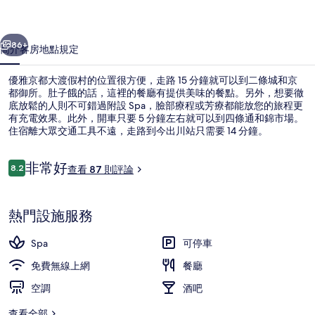
假
一個
下一個
村
86+
簡介
客房
地點
規定
的
優雅京都大渡假村的位置很方便，走路 15 分鐘就可以到二條城和京
相
都御所。肚子餓的話，這裡的餐廳有提供美味的餐點。另外，想要徹
底放鬆的人則不可錯過附設 Spa，臉部療程或芳療都能放您的旅程更
片
有充電效果。此外，開車只要 5 分鐘左右就可以到四條通和錦市場。
集
住宿離大眾交通工具不遠，走路到今出川站只需要 14 分鐘。
評
非常好
8.2
查看 87 則評論
8.2 分，滿分 10 分，
論
公共浴池
熱門設施服務
Spa
可停車
免費無線上網
餐廳
空調
酒吧
查看全部