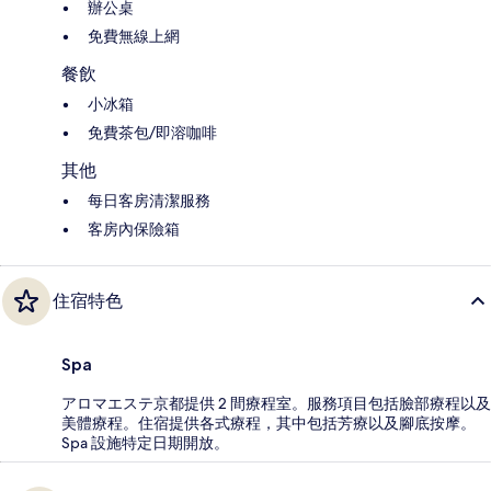
辦公桌
免費無線上網
餐飲
小冰箱
免費茶包/即溶咖啡
其他
每日客房清潔服務
客房內保險箱
住宿特色
Spa
アロマエステ京都提供 2 間療程室。服務項目包括臉部療程以及
美體療程。住宿提供各式療程，其中包括芳療以及腳底按摩。
Spa 設施特定日期開放。