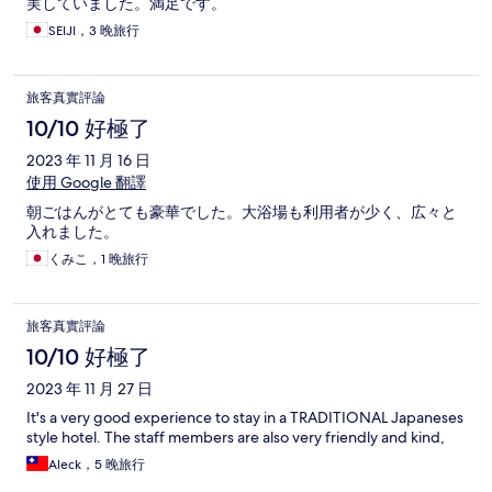
実していました。満足です。
SEIJI，3 晚旅行
旅客真實評論
10/10 好極了
2023 年 11 月 16 日
使用 Google 翻譯
朝ごはんがとても豪華でした。大浴場も利用者が少く、広々と
入れました。
くみこ，1 晚旅行
旅客真實評論
10/10 好極了
2023 年 11 月 27 日
It's a very good experience to stay in a TRADITIONAL Japaneses
style hotel. The staff members are also very friendly and kind,
Aleck，5 晚旅行