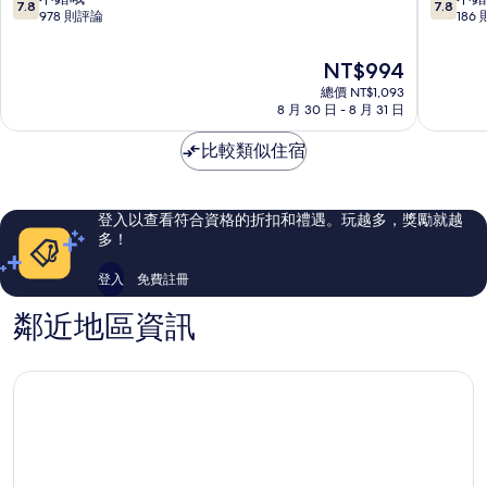
7.8
7.8
烏
飯
分，
分，
978 則評論
186
丸
店
滿
滿
美
京
分
分
現
NT$994
波
都
10
10
在
區
總價 NT$1,093
中
分，
分，
價
8 月 30 日 - 8 月 31 日
心
不
不
格
區
錯
錯
為
比較類似住宿
哦，
哦，
NT$994
978
186
則
則
評
評
登入以查看符合資格的折扣和禮遇。玩越多，獎勵就越
論
論
多！
登入
免費註冊
鄰近地區資訊