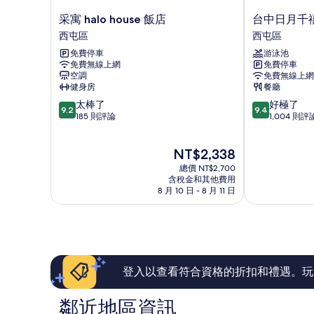
詳
情
采
台
采寓 halo house 飯店
台中日月千
寓
中
西屯區
西屯區
halo
日
免費停車
游泳池
house
月
免費無線上網
免費停車
飯
千
空調
免費無線上網
店
禧
健身房
餐廳
西
酒
9.2
9.4
太棒了
好極了
屯
店
9.2
9.4
分，
分，
185 則評論
1,004 則評
區
西
滿
滿
屯
分
分
區
現
NT$2,338
10
10
在
分，
分，
總價 NT$2,700
價
太
好
含稅金和其他費用
格
8 月 10 日 - 8 月 11 日
棒
極
為
了，
了，
NT$2,338
185
1,004
則
則
評
評
論
論
登入以查看符合資格的折扣和禮遇。玩
鄰近地區資訊