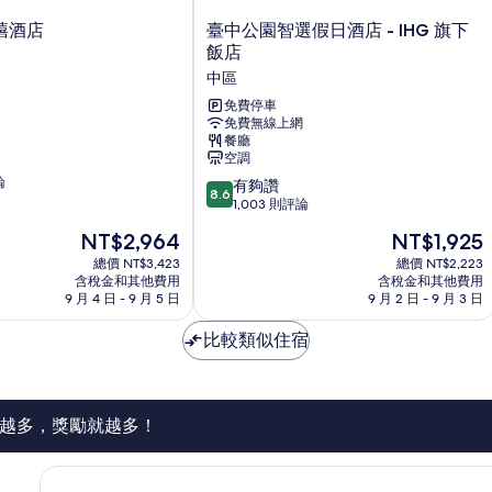
臺
禧酒店
臺中公園智選假日酒店 - IHG 旗下
中
飯店
公
中區
園
智
免費停車
免費無線上網
選
餐廳
假
空調
日
論
8.6
酒
有夠讚
8.6
分，
店
1,003 則評論
滿
-
現
現
NT$2,964
NT$1,925
分
IHG
在
在
10
總價 NT$3,423
旗
總價 NT$2,223
價
價
含稅金和其他費用
含稅金和其他費用
分，
下
格
格
9 月 4 日 - 9 月 5 日
9 月 2 日 - 9 月 3 日
有
飯
為
為
夠
店
NT$2,964
NT$1,925
比較類似住宿
讚，
中
1,003
區
則
評
論
越多，獎勵就越多！