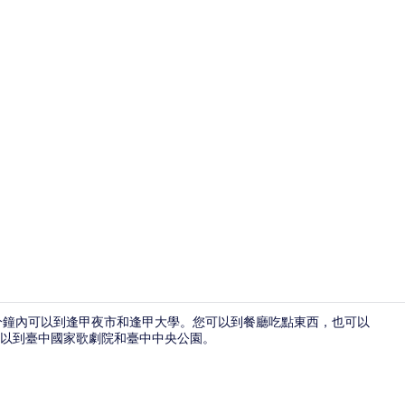
景點
15 分鐘內可以到逢甲夜市和逢甲大學。您可以到餐廳吃點東西，也可以
可以到臺中國家歌劇院和臺中中央公園。
用餐區