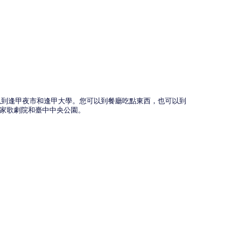
圖
鐘內可以到逢甲夜市和逢甲大學。您可以到餐廳吃點東西，也可以到
國家歌劇院和臺中中央公園。