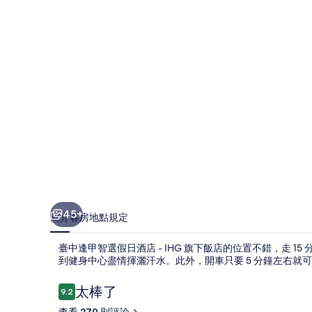
選
假
日
酒
店
-
IHG
旗
下
飯
45+
簡介
客房
地點
規定
店
的
臺中逢甲智選假日酒店 - IHG 旗下飯店的位置不錯，走 
到健身中心盡情揮灑汗水。此外，開車只要 5 分鐘左右就
相
評
太棒了
片
9.2
9.2 分，滿分 10 分，
論
查看 279 則評論