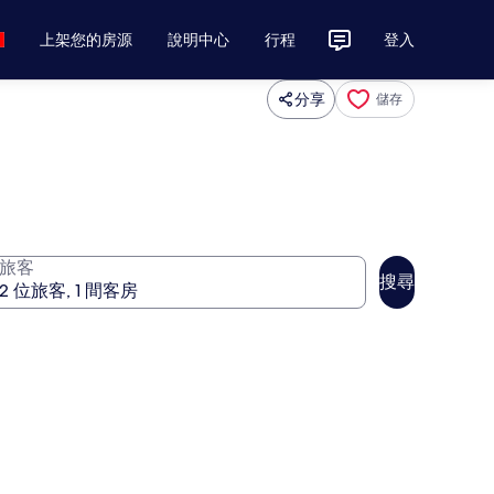
上架您的房源
說明中心
行程
登入
分享
儲存
旅客
搜尋