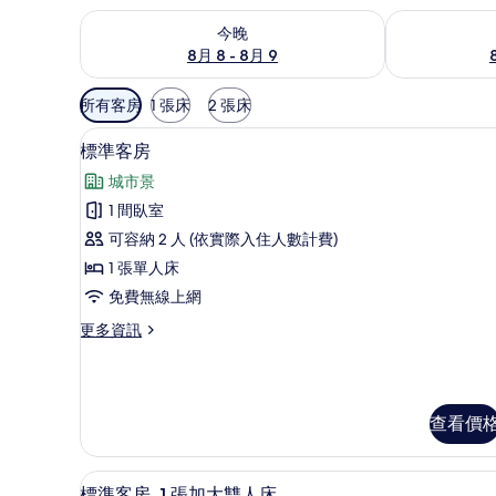
查看今晚 (8月 8 - 8月 9) 的供應情況
查看明天 (8月 
今晚
8月 8 - 8月 9
可
所有客房
1 張床
2 張床
用
客房內保險箱、遮光布/窗簾、
顯
的
8
標準客房
示
客
城市景
房
標
1 間臥室
篩
準
可容納 2 人 (依實際入住人數計費)
選
客
條
1 張單人床
房
件
免費無線上網
的
更
更多資訊
所
多
有
標
準
相
客
查看價
片
房
的
詳
客房景觀
顯
情
6
標準客房, 1 張加大雙人床