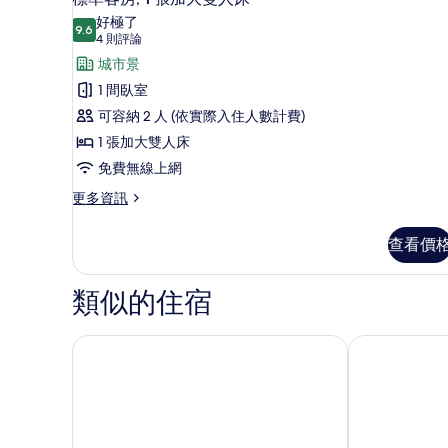
示
好極了
9.6
9.6 分，滿分 10 分
標
(4
4 則評論
則
準
城市景
評
客
1 間臥室
論)
房,
可容納 2 人 (依實際入住人數計費)
1
1 張加大雙人床
張
免費無線上網
加
更
更多資訊
多
大
標
雙
查看價
準
人
客
房,
類似的住宿
床
1
的
張
加
采寓 halo house 飯店
台中日月千禧
所
大
有
雙
人
相
床
片
的