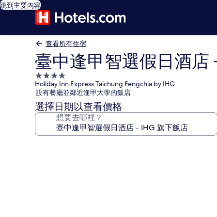
跳到主要內容
查看所有住宿
臺中逢甲智選假日酒店 -
4.0
Holiday Inn Express Taichung Fengchia by IHG
星
設有餐廳並鄰近逢甲大學的飯店
級
選擇日期以查看價格
住
想要去哪裡？
宿
臺
中
逢
甲
智