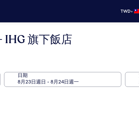
•
TWD
 IHG 旗下飯店
日期