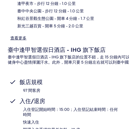
逢甲夜市
- 步行 12 分鐘
- 1.0 公里
地
臺中中央公園
- 步行 12 分鐘
- 1.0 公里
秋紅谷景觀生態公園
- 開車 4 分鐘
- 1.7 公里
新光三越百貨
- 開車 5 分鐘
- 2.0 公里
查看更多
臺中逢甲智選假日酒店 - IHG 旗下飯店
臺中逢甲智選假日酒店 - IHG 旗下飯店的位置不錯，走 15 分
健身中心盡情揮灑汗水。此外，開車只要 5 分鐘左右就可以到臺中
飯店規模
97 間客房
入住/退房
入住登記開始時間：15:00；入住登記結束時間：任何
時間
快速入住