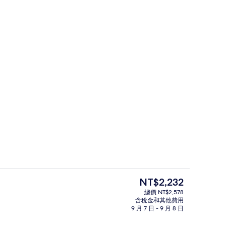
含每日自助早餐
目
NT$2,232
前
總價 NT$2,578
的
含稅金和其他費用
接待櫃台
價
9 月 7 日 - 9 月 8 日
格
是