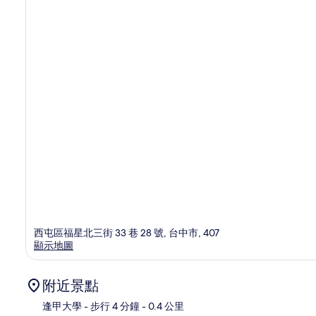
西屯區福星北三街 33 巷 28 號, 台中市, 407
顯示地圖
附近景點
逢甲大學
- 步行 4 分鐘
- 0.4 公里