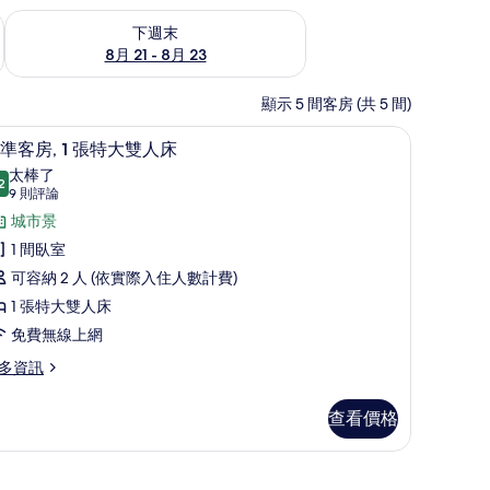
況
查看下週末 (8月 21 - 8月 23) 的供應情況
下週末
8月 21 - 8月 23
顯示 5 間客房 (共 5 間)
箱、遮光布/窗簾、隔音、免費無線上網
客房內保險箱、遮光布/窗簾、隔音、免費無線
顯
6
準客房, 1 張特大雙人床
示
太棒了
2
9.2 分，滿分 10 分
標
(9
9 則評論
則
準
城市景
評
客
1 間臥室
論)
,
可容納 2 人 (依實際入住人數計費)
1 張特大雙人床
張
免費無線上網
特
多資訊
大
雙
查看價格
人
免費無線上網
床