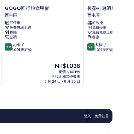
GOGO
長
GOGO回行旅逢甲館
長榮桂冠酒店 (台中)
回
榮
西屯區
西屯區
行
桂
可停車
游泳池
旅
冠
免費無線上網
免費停車
逢
酒
餐廳
免費無線上網
甲
店
空調
餐廳
館
(台
9.2
9.0
太棒了
太棒了
西
中)
9.2
9.0
分，
分，
1,001 則評論
1,014 則評論
屯
西
滿
滿
區
屯
分
分
區
現
NT$1,038
10
10
在
分，
分，
總價 NT$1,199
價
太
太
含稅金和其他費用
格
8 月 24 日 - 8 月 25 日
8 
棒
棒
為
了，
了，
NT$1,038
1,001
1,014
則
則
評
評
論
論
登入
免費註冊