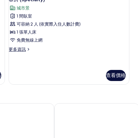
有
示
張
張
城市景
單
特
相
客
人
大
1 間臥室
片
房
床
雙
可容納 2 人 (依實際入住人數計費)
的
人
(Specialty)
詳
床
1 張單人床
的
情
的
免費無線上網
所
詳
情
更
更多資訊
有
多
相
客
房
片
(Specialty)
格
查看價格
的
詳
情
酒店
臺中公園智選假日酒店 - IHG 旗下飯店