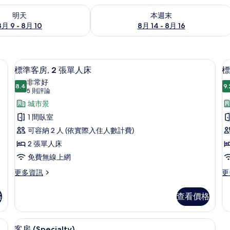
9 - 8月 10) 的供應情況
查看本週末 (8月 14 - 8月 16) 的供應情
明天
本週末
8月 9 - 8月 10
8月 14 - 8月 16
隔音、免費無線上網
標準客房, 2 張單人床 | 客房內保險
顯
6
標準客房, 2 張單人床
標
示
非常好
8.4
9.
8.4 分，滿分 10 分
標
(5
5 則評論
則
準
城市景
評
客
1 間臥室
論)
房,
可容納 2 人 (依實際入住人數計費)
房
2
1
2 張單人床
張
免費無線上網
單
更
更
更多資訊
更
多
多
人
標
標
床
格
查看價格
準
準
的
客
客
房,
房,
所
客房內保險箱、遮光布/窗簾、隔音、
顯
7
2
1
客房 (Specialty)