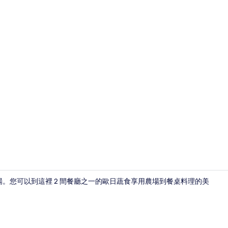
舒適別墅 | 
場。您可以到這裡 2 間餐廳之一的歐日蔬食享用農場到餐桌料理的美
。
大廳