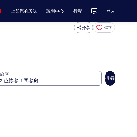
上架您的房源
說明中心
行程
登入
分享
儲存
旅客
搜尋