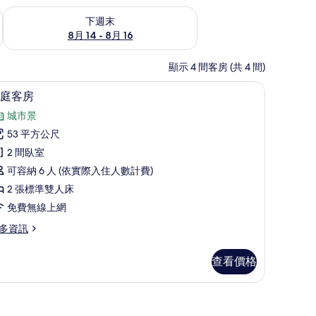
查看下週末 (8月 14 - 8月 16) 的供應情況
下週末
8月 14 - 8月 16
顯示 4 間客房 (共 4 間)
店) | 遮光布/窗簾、隔音、免費無線上網、床單
家庭客房 | 起居區 | 42-吋平面電視、數位頻
顯
8
庭客房
示
城市景
家
53 平方公尺
庭
2 間臥室
客
可容納 6 人 (依實際入住人數計費)
房
2 張標準雙人床
的
免費無線上網
所
多資訊
有
相
查看價格
片