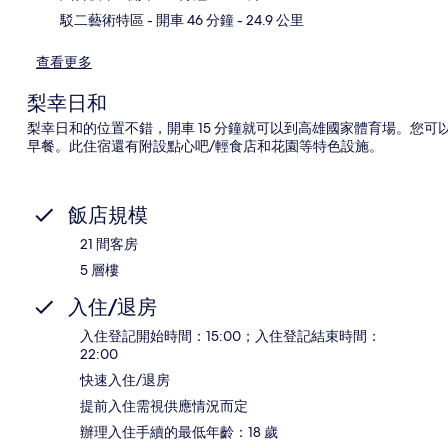
駁二藝術特區
- 開車 46 分鐘
- 24.9 公里
查看更多
梨幸日和
梨幸日和的位置不錯，開車 15 分鐘就可以到高雄國家體育場。您可
早餐。此住宿還有附設點心吧/輕食店和花園等特色設施。
飯店規模
21 間客房
5 層樓
入住/退房
入住登記開始時間：15:00；入住登記結束時間：
22:00
快速入住/退房
提前入住需視供應情況而定
辦理入住手續的最低年齡：18 歲