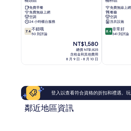
橋頭區
楠梓區
時
精
免費早餐
免費無線上網
尚
品
免費無線上網
餐廳
旅
旅
空調
空調
館
館
24 小時櫃台服務
洗衣設施
橋
-
7.4
8.4
不錯哦
非常好
頭
楠
7.4
8.4
分，
分，
50 則評論
341 則評論
區
梓
滿
滿
館
現
NT$1,580
分
分
楠
在
10
10
總價 NT$1,825
梓
價
含稅金和其他費用
分，
分，
區
格
8 月 9 日 - 8 月 10 日
不
非
為
錯
常
NT$1,580
哦，
好，
50
341
則
則
評
評
論
論
登入以查看符合資格的折扣和禮遇。玩
鄰近地區資訊