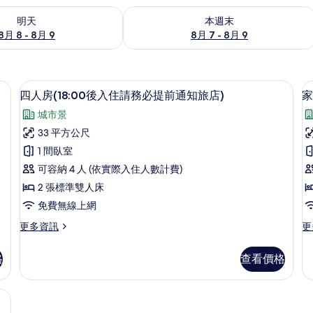
8 - 8月 9) 的供應情況
查看本週末 (8月 7 - 8月 9) 的供應情況
明天
本週末
8月 8 - 8月 9
8月 7 - 8月 9
前通知旅店) | 遮光布/窗簾、隔音、免費無線上網、床單
四人房(18:00後入住請務必提前通知旅
顯
11
四人房(18:00後入住請務必提前通知旅店)
家
示
城市景
四
33 平方公尺
人
1 間臥室
房
可容納 4 人 (依實際入住人數計費)
(18:00
2 張標準雙人床
後
免費無線上網
入
更
更
更多資訊
更
住
多
多
請
四
家
格
查看價格
人
庭
務
房
客
必
(18:00
房
後
的
提