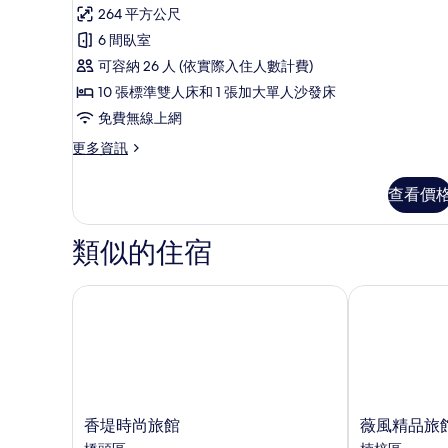
示
前
請
264 平方公尺
舒
務
通
6 間臥室
必
適
知
提
可容納 26 人 (依實際入住人數計費)
別
前
旅
10 張標準雙人床和 1 張加大單人沙發床
通
墅
店)
免費無線上網
知
的
旅
的
更
更多資訊
店)
所
多
所
的
有
舒
詳
有
查看價
適
相
情
相
別
片
墅
類似的住宿
片
的
詳
情
香堤時尚旅館
薇風精品旅館 
香
薇
香堤時尚旅館
薇風精品旅館
堤
風