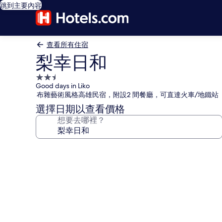
跳到主要內容
查看所有住宿
梨幸日和
2.5
Good days in Liko
星
布雜藝術風格高雄民宿，附設2 間餐廳，可直達火車/地鐵站
級
選擇日期以查看價格
住
想要去哪裡？
宿
梨
幸
日
和
的