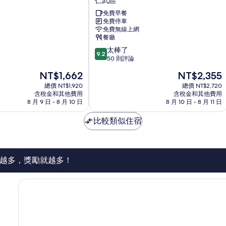
仁武區
泊
免費早餐
飯
免費停車
店
免費無線上網
仁
餐廳
武
9.2
太棒了
區
9.2
分，
50 則評論
滿
現
現
NT$1,662
NT$2,355
分
在
在
10
總價 NT$1,920
總價 NT$2,720
價
價
含稅金和其他費用
含稅金和其他費用
分，
格
格
8 月 9 日 - 8 月 10 日
8 月 10 日 - 8 月 11 日
太
為
為
棒
NT$1,662
NT$2,355
比較類似住宿
了，
50
則
評
論
越多，獎勵就越多！