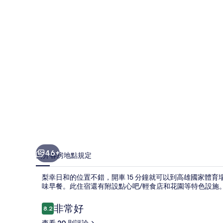
相
片
集
46+
簡介
客房
地點
規定
梨幸日和的位置不錯，開車 15 分鐘就可以到高雄國家體育
味早餐。此住宿還有附設點心吧/輕食店和花園等特色設施
評
非常好
8.2
8.2 分，滿分 10 分，
論
查看 20 則評論