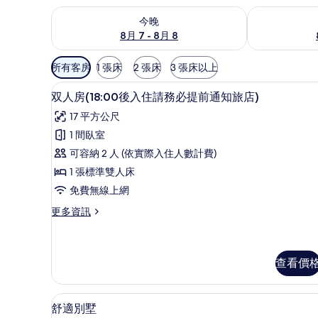
查看今晚 (8月 7 - 8月 8) 的供應情況
查看明天 (8月 
今晚
8月 7 - 8月 8
可
所有客房
1 張床
2 張床
3 張床以上
用
双人房(18:00後入住請務必提
顯
的
10
双人房(18:00後入住請務必提前通知旅店)
示
客
17 平方公尺
房
双
1 間臥室
篩
人
可容納 2 人 (依實際入住人數計費)
選
房
條
1 張標準雙人床
(18:00
件
免費無線上網
後
更
更多資訊
入
多
住
双
人
請
房
查看價
務
(18:00
後
必
舒適別墅 | 陽台
顯
入
13
提
舒適別墅
住