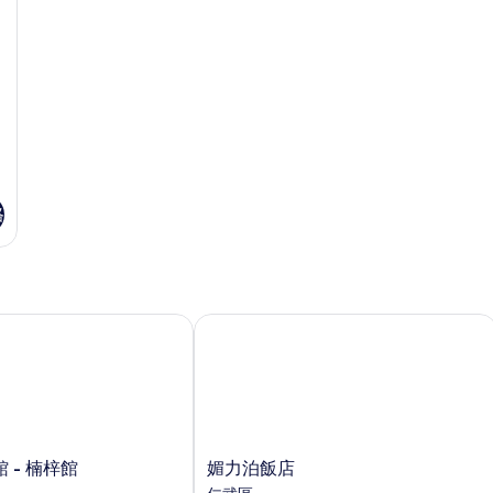
入
詳
前
住
情
通
請
務
知
必
旅
提
前
店)
通
的
知
旅
所
店)
有
格
的
詳
相
情
片
- 楠梓館
媚力泊飯店
媚
 - 楠梓館
媚力泊飯店
力