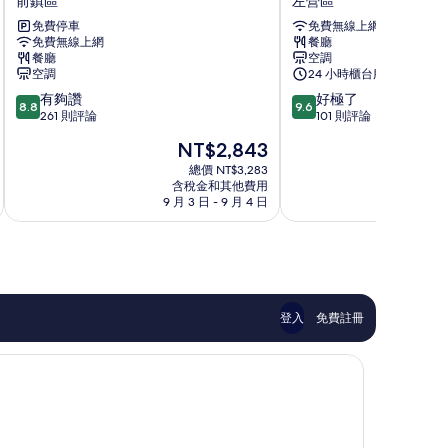
前鎮區
左營區
親
風
免費停車
免費無線上網
子
旅
免費無線上網
餐廳
飯
左
餐廳
空調
店
營
空調
24 小時櫃台服務
草
區
8.8
9.6
有夠讚
好極了
衙
8.8
9.6
分，
分，
261 則評論
101 則評論
館
滿
滿
SKM
現
NT$2,843
分
分
Park
在
10
10
總價 NT$3,283
前
價
含稅金和其他費用
分，
分，
鎮
格
9 月 3 日 - 9 月 4 日
9
有
好
區
為
夠
極
NT$2,843
讚，
了，
261
101
則
則
評
評
論
論
登入
免費註冊