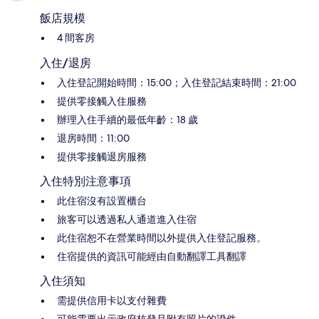
飯店規模
4 間客房
入住/退房
入住登記開始時間：15:00；入住登記結束時間：21:00
提供零接觸入住服務
辦理入住手續的最低年齡：18 歲
退房時間：11:00
提供零接觸退房服務
入住特別注意事項
此住宿沒有設置櫃台
旅客可以透過私人通道進入住宿
此住宿恕不在營業時間以外提供入住登記服務。
住宿提供的資訊可能經由自動翻譯工具翻譯
入住須知
需提供信用卡以支付雜費