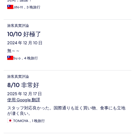
JIN-YI，3 晚旅行
旅客真實評論
10/10 好極了
2024 年 12 月 10 日
無～～
Su o，4 晚旅行
旅客真實評論
8/10 非常好
2025 年 12 月 17 日
使用 Google 翻譯
スタッフ対応良かった。国際通りも近く買い物、食事にも立地
が凄く良い。
TOMOYA，1 晚旅行