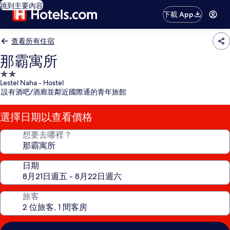
跳到主要內容
下載 App
查看所有住宿
那霸寓所
2.0
Lestel Naha - Hostel
星
設有酒吧/酒廊並鄰近國際通的青年旅館
級
住
選擇日期以查看價格
宿
想要去哪裡？
日期
旅客