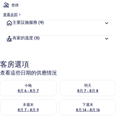
禁煙
查看全部
主要設施服務
(9)
有家的溫度
(5)
客房選項
查看這些日期的供應情況
查看今晚 (8月 6 - 8月 7) 的供應情況
查看明天 (8月 7 - 8月 8) 的
今晚
明天
8月 6 - 8月 7
8月 7 - 8月 8
查看本週末 (8月 7 - 8月 9) 的供應情況
查看下週末 (8月 14 - 8月 16)
本週末
下週末
8月 7 - 8月 9
8月 14 - 8月 16