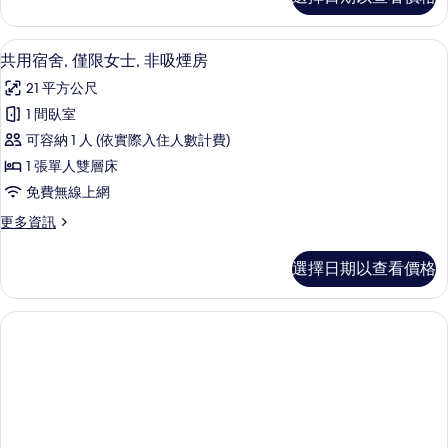
有
人
所
詳
房
相
情
有
(HISA-
共用宿舍, 僅限女士, 非吸煙房 | 免費
顯
片
相
12
I)
共用宿舍, 僅限女士, 非吸煙房
示
的
片
21 平方公尺
詳
共
情
1 間臥室
用
可容納 1 人 (依實際入住人數計費)
宿
1 張單人雙層床
舍,
免費無線上網
僅
更
更多資訊
限
多
女
共
選擇日期以查看價格
用
士,
宿
非
舍,
僅
吸
限
煙
女
士,
房
非
的
吸
煙
所