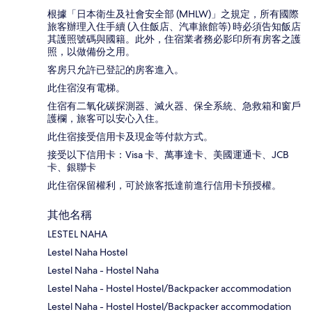
根據「日本衛生及社會安全部 (MHLW)」之規定，所有國際
旅客辦理入住手續 (入住飯店、汽車旅館等) 時必須告知飯店
其護照號碼與國籍。此外，住宿業者務必影印所有房客之護
照，以做備份之用。
客房只允許已登記的房客進入。
此住宿沒有電梯。
住宿有二氧化碳探測器、滅火器、保全系統、急救箱和窗戶
護欄，旅客可以安心入住。
此住宿接受信用卡及現金等付款方式。
接受以下信用卡：Visa 卡、萬事達卡、美國運通卡、JCB
卡、銀聯卡
此住宿保留權利，可於旅客抵達前進行信用卡預授權。
其他名稱
LESTEL NAHA
Lestel Naha Hostel
Lestel Naha - Hostel Naha
Lestel Naha - Hostel Hostel/Backpacker accommodation
Lestel Naha - Hostel Hostel/Backpacker accommodation