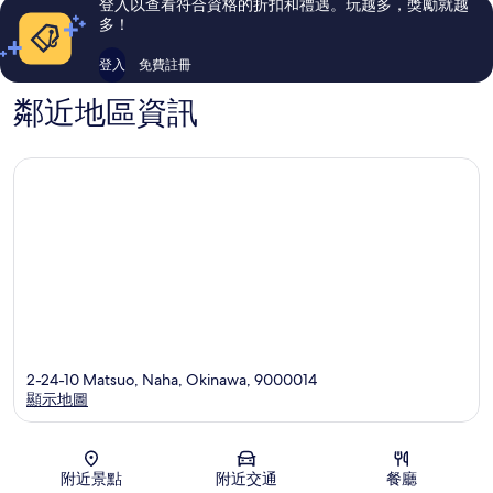
登入以查看符合資格的折扣和禮遇。玩越多，獎勵就越
那
評
評
多！
霸
論
論
市
登入
免費註冊
中
心
鄰近地區資訊
2-24-10 Matsuo, Naha, Okinawa, 9000014
顯示地圖
地圖
附近景點
附近交通
餐廳