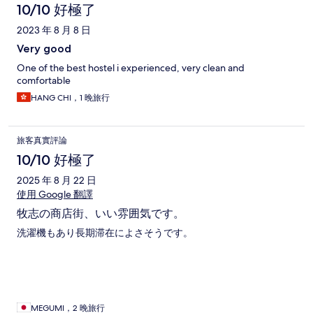
10/10 好極了
2023 年 8 月 8 日
Very good
One of the best hostel i experienced, very clean and
comfortable
HANG CHI，1 晚旅行
旅客真實評論
10/10 好極了
2025 年 8 月 22 日
使用 Google 翻譯
牧志の商店街、いい雰囲気です。
洗濯機もあり長期滞在によさそうです。
MEGUMI，2 晚旅行