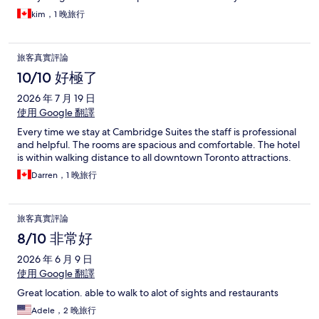
kim，1 晚旅行
旅客真實評論
10/10 好極了
2026 年 7 月 19 日
使用 Google 翻譯
Every time we stay at Cambridge Suites the staff is professional
and helpful. The rooms are spacious and comfortable. The hotel
is within walking distance to all downtown Toronto attractions.
Darren，1 晚旅行
旅客真實評論
8/10 非常好
2026 年 6 月 9 日
使用 Google 翻譯
Great location. able to walk to alot of sights and restaurants
Adele，2 晚旅行