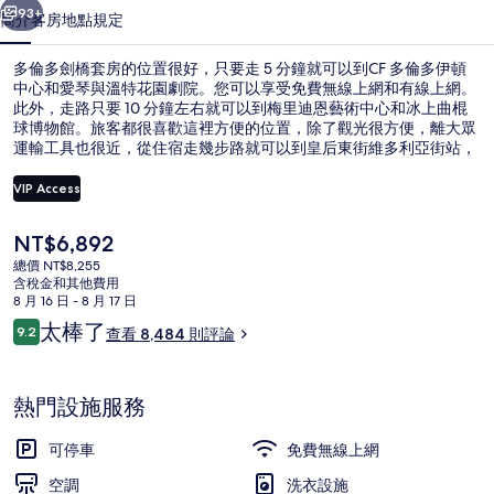
的
93+
簡介
客房
地點
規定
相
多倫多劍橋套房的位置很好，只要走 5 分鐘就可以到CF 多倫多伊頓
片
中心和愛琴與溫特花園劇院。您可以享受免費無線上網和有線上網。
此外，走路只要 10 分鐘左右就可以到梅里迪恩藝術中心和冰上曲棍
集
球博物館。旅客都很喜歡這裡方便的位置，除了觀光很方便，離大眾
運輸工具也很近，從住宿走幾步路就可以到皇后東街維多利亞街站，
到皇后東街央街站也只要 2 分鐘。
VIP Access
目
NT$6,892
住宿正面
前
總價 NT$8,255
的
含稅金和其他費用
價
8 月 16 日 - 8 月 17 日
格
評
太棒了
9.2
查看 8,484 則評論
是
9.2 分，滿分 10 分，
論
NT$6,892
熱門設施服務
可停車
免費無線上網
空調
洗衣設施