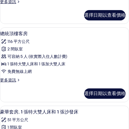
的
樓
更
更多資訊
張
層
多
所
的
床,
行
有
選擇日期以查看價格
詳
政
行
情
相
套
政
房,
片
總統頂樓客房 | 起居區 | 37-吋 LC
顯
22
多
總統頂樓客房
樓
示
張
層
116 平方公尺
床,
總
行
的
2 間臥室
統
政
所
可容納 5 人 (依實際入住人數計費)
樓
頂
層
有
1 張特大雙人床和 1 張加大雙人床
樓
的
相
免費無線上網
詳
客
片
情
更
更多資訊
房
多
的
總
選擇日期以查看價格
統
所
頂
有
樓
1 間臥室、高級寢具、舒適加層、客房
顯
23
客
豪華套房, 1 張特大雙人床和 1 張沙發床
相
示
房
片
51 平方公尺
的
豪
詳
1 間臥室