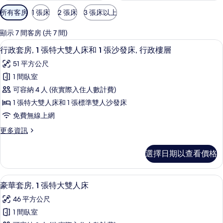
可
所有客房
1 張床
2 張床
3 張床以上
用
的
顯示 7 間客房 (共 7 間)
客
1 間臥室、高級寢具、舒適加層、客房
顯
27
行政套房, 1 張特大雙人床和 1 張沙發床, 行政樓層
房
示
篩
51 平方公尺
行
選
1 間臥室
政
條
可容納 4 人 (依實際入住人數計費)
套
件
1 張特大雙人床和 1 張標準雙人沙發床
房,
免費無線上網
1
更
更多資訊
張
多
特
行
選擇日期以查看價格
政
大
套
雙
房,
1 間臥室、高級寢具、舒適加層、客房
顯
24
1
人
豪華套房, 1 張特大雙人床
示
張
床
46 平方公尺
特
豪
和
大
1 間臥室
華
雙