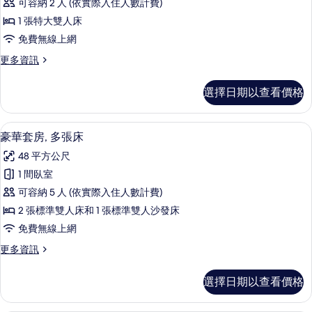
1
可容納 2 人 (依實際入住人數計費)
人
套
張
床
1 張特大雙人床
房,
和
沙
免費無線上網
1
1
發
張
更
更多資訊
張
沙
床,
多
特
發
豪
行
選擇日期以查看價格
床,
華
大
政
行
套
雙
政
房,
樓
1 間臥室、高級寢具、舒適加層、客房
顯
樓
21
1
人
豪華套房, 多張床
層
層
示
張
床
48 平方公尺
的
特
的
豪
詳
的
大
1 間臥室
所
華
情
雙
所
可容納 5 人 (依實際入住人數計費)
人
有
套
有
床
2 張標準雙人床和 1 張標準雙人沙發床
相
房,
的
相
免費無線上網
片
詳
多
片
情
更
更多資訊
張
多
床
豪
選擇日期以查看價格
華
的
套
所
房,