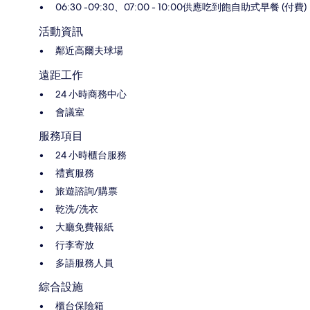
06:30 -09:30、07:00 - 10:00供應吃到飽自助式早餐 (付費)
活動資訊
鄰近高爾夫球場
遠距工作
24 小時商務中心
會議室
服務項目
24 小時櫃台服務
禮賓服務
旅遊諮詢/購票
乾洗/洗衣
大廳免費報紙
行李寄放
多語服務人員
綜合設施
櫃台保險箱