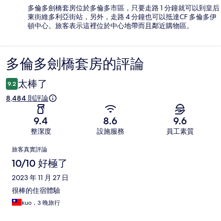
多倫多劍橋套房位於多倫多市區，只要走路 1 分鐘就可以到皇后
東街維多利亞街站，另外，走路 4 分鐘也可以抵達CF 多倫多伊
頓中心。旅客表示這裡位於中心地帶而且鄰近購物區。
多倫多劍橋套房的評論
評
論
太棒了
9.2
8,484 則評論
9.4
8.6
9.6
整潔度
設施服務
員工素質
評
旅客真實評論
論
10/10 好極了
2023 年 11 月 27 日
很棒的住宿體驗
kuo，3 晚旅行