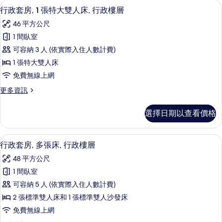
1 間臥室、高級寢具、舒適加層、客房
顯
20
多
行政套房, 1 張特大雙人床, 行政樓層
有
示
張
相
46 平方公尺
床
行
的
片
1 間臥室
政
詳
可容納 3 人 (依實際入住人數計費)
情
套
1 張特大雙人床
房,
免費無線上網
1
更
更多資訊
張
多
特
行
選擇日期以查看價格
政
大
套
雙
房,
1 間臥室、高級寢具、舒適加層、客房
顯
21
1
人
行政套房, 多張床, 行政樓層
示
張
床,
48 平方公尺
特
行
行
大
1 間臥室
政
雙
政
可容納 5 人 (依實際入住人數計費)
人
套
樓
床,
2 張標準雙人床和 1 張標準雙人沙發床
房,
行
層
免費無線上網
政
多