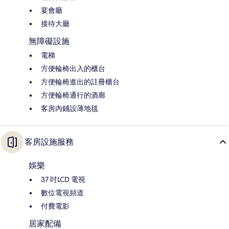
宴會廳
接待大廳
無障礙設施
電梯
方便輪椅出入的櫃台
方便輪椅進出的註冊櫃台
方便輪椅通行的酒廊
客房內鋪設薄地毯
客房設施服務
娛樂
37 吋LCD 電視
數位電視頻道
付費電影
居家配備