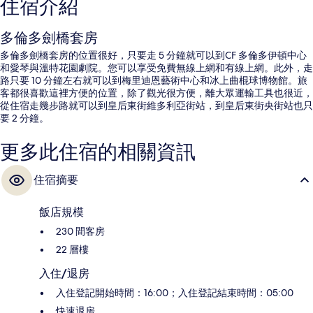
住宿介紹
多倫多劍橋套房
多倫多劍橋套房的位置很好，只要走 5 分鐘就可以到CF 多倫多伊頓中心
和愛琴與溫特花園劇院。您可以享受免費無線上網和有線上網。此外，走
路只要 10 分鐘左右就可以到梅里迪恩藝術中心和冰上曲棍球博物館。旅
客都很喜歡這裡方便的位置，除了觀光很方便，離大眾運輸工具也很近，
從住宿走幾步路就可以到皇后東街維多利亞街站，到皇后東街央街站也只
要 2 分鐘。
更多此住宿的相關資訊
住宿摘要
飯店規模
230 間客房
22 層樓
入住/退房
入住登記開始時間：16:00；入住登記結束時間：05:00
快速退房