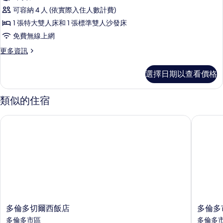
華
情
可容納 4 人 (依實際入住人數計費)
套
1 張特大雙人床和 1 張標準雙人沙發床
房,
免費無線上網
1
更
更多資訊
張
多
特
豪
選擇日期以查看價格
華
大
套
雙
房,
類似的住宿
1
人
張
床
多倫多切爾西飯店
多倫多市
特
和
大
雙
1
人
張
床
和
沙
1
發
張
沙
床
發
多
多
的
多倫多切爾西飯店
多倫多
床
倫
倫
多倫多市區
多倫多
所
的