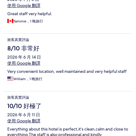
使用 Google 翻譯
Great staff very helpful.
Tammie，1 晚旅行
旅客真實評論
8/10 非常好
2026 年 6 月 14 日
使用 Google 翻譯
Very convenient location, well maintained and very helpful staff
William，1 晚旅行
旅客真實評論
10/10 好極了
2026 年 6 月 11 日
使用 Google 翻譯
Everything about this hotel is perfect,it’s clean,calm and close to
everything.The staff is also professional and kindly