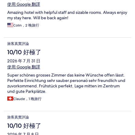
使用 Google 翻譯
Amazing hotel with helpful staff and sizable rooms. Always enjoy
my stay here. Will be back again!
Colin，2 晚旅行
旅客真實評論
10/10 好極了
2026 年 7 月 31 日
使用 Google 翻譯
Super schönes grosses Zimmer das keine Wünsche offen lässt.
Perfekte Einrichtung sehr sauber.personaö sehr freundlich und
zuvorkommend. Frühstück perfekt. Lage mitten im Zentrum
und gute Parkplätze.
Claude，1 晚旅行
旅客真實評論
10/10 好極了
2026 年 7 月 8 日