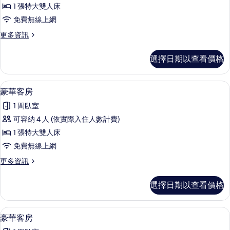
通
雙
的
1 張特大雙人床
人
套
所
床
免費無線上網
房,
的
有
更
更多資訊
詳
1
多
相
情
張
普
片
選擇日期以查看價格
通
特
套
大
房,
豪華客房 | 高級寢具、舒適加層、客
顯
6
1
雙
豪華客房
示
張
人
1 間臥室
特
豪
床
大
可容納 4 人 (依實際入住人數計費)
華
雙
的
1 張特大雙人床
人
客
所
床
免費無線上網
房
的
有
更
更多資訊
詳
的
多
相
情
所
豪
片
選擇日期以查看價格
華
有
客
相
房
高級寢具、舒適加層、客房內保險箱、
顯
6
的
豪華客房
片
示
詳