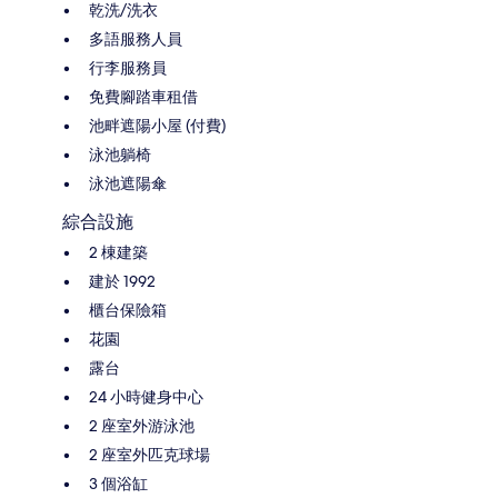
乾洗/洗衣
多語服務人員
行李服務員
免費腳踏車租借
池畔遮陽小屋 (付費)
泳池躺椅
泳池遮陽傘
綜合設施
2 棟建築
建於 1992
櫃台保險箱
花園
露台
24 小時健身中心
2 座室外游泳池
2 座室外匹克球場
3 個浴缸