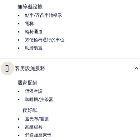
無障礙設施
點字/浮凸字體標示
電梯
輪椅通道
方便輪椅通行的車位
助聽裝置
客房設施服務
居家配備
恆溫空調
咖啡機/沖茶器
一夜好眠
遮光布/窗簾
高級寢具
舒適加層床墊