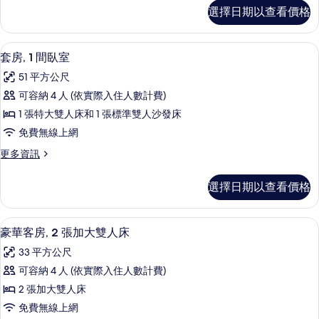
張
普
選擇日期以查看價格
通
加
套
大
房,
套房, 1 間臥室 | 高級寢具、舒適加
顯
6
2
雙
套房, 1 間臥室
示
張
人
51 平方公尺
加
套
床
大
可容納 4 人 (依實際入住人數計費)
房,
雙
的
1 張特大雙人床和 1 張標準雙人沙發床
人
1
所
床
免費無線上網
間
的
有
更
更多資訊
詳
臥
多
相
情
室
套
片
選擇日期以查看價格
房,
的
1
所
間
豪華客房, 2 張加大雙人床 | 高級
顯
6
臥
有
豪華客房, 2 張加大雙人床
示
室
相
33 平方公尺
的
豪
片
詳
可容納 4 人 (依實際入住人數計費)
華
情
2 張加大雙人床
客
免費無線上網
房,