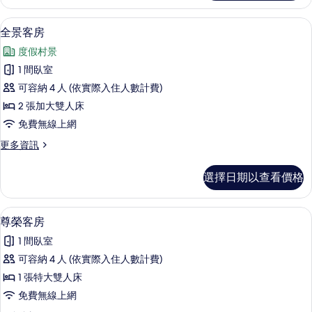
客
片
房
全景客房 | 客房景觀
顯
6
的
全景客房
示
詳
度假村景
情
全
1 間臥室
景
可容納 4 人 (依實際入住人數計費)
客
2 張加大雙人床
房
免費無線上網
的
更
更多資訊
所
多
有
全
選擇日期以查看價格
景
相
客
片
房
尊榮客房 | 客房景觀
顯
7
的
尊榮客房
示
詳
1 間臥室
情
尊
可容納 4 人 (依實際入住人數計費)
榮
1 張特大雙人床
客
免費無線上網
房