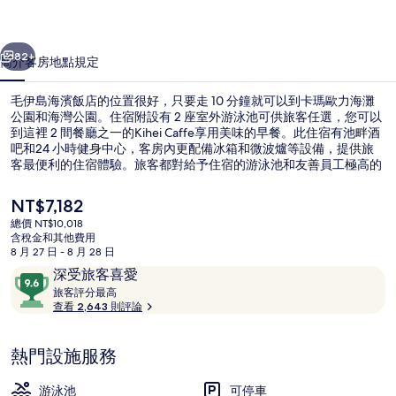
店
一個
下一個
的
82+
簡介
客房
地點
規定
相
毛伊島海濱飯店的位置很好，只要走 10 分鐘就可以到卡瑪歐力海灘
片
公園和海灣公園。住宿附設有 2 座室外游泳池可供旅客任選，您可以
到這裡 2 間餐廳之一的Kihei Caffe享用美味的早餐。此住宿有池畔酒
集
吧和24 小時健身中心，客房內更配備冰箱和微波爐等設備，提供旅
客最便利的住宿體驗。旅客都對給予住宿的游泳池和友善員工極高的
評價。
目
NT$7,182
前
總價 NT$10,018
的
含稅金和其他費用
高級套房 | 客房景觀
價
8 月 27 日 - 8 月 28 日
格
評
9.6
深受旅客喜愛
是
論
旅
分，
旅客評分最高
NT$7,182
客
查看 2,643 則評論
滿
評
分
分
10，
熱門設施服務
最
深
高
受
游泳池
可停車