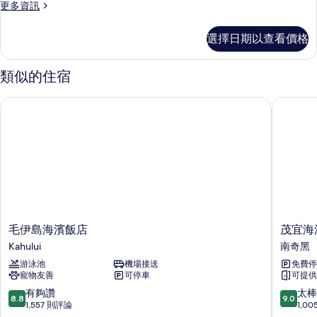
更
更多資訊
多
客
選擇日期以查看價格
房
的
詳
類似的住宿
情
毛伊島海濱飯店
茂宜海濱
毛
茂
毛伊島海濱飯店
茂宜海
伊
宜
Kahului
南奇黑
島
海
游泳池
機場接送
免費停
海
濱
寵物友善
可停車
可提供
濱
溫
飯
德
8.8
9.0
有夠讚
太棒
8.8
9.0
店
姆
分，
分，
1,557 則評論
1,0
Kahului
戴