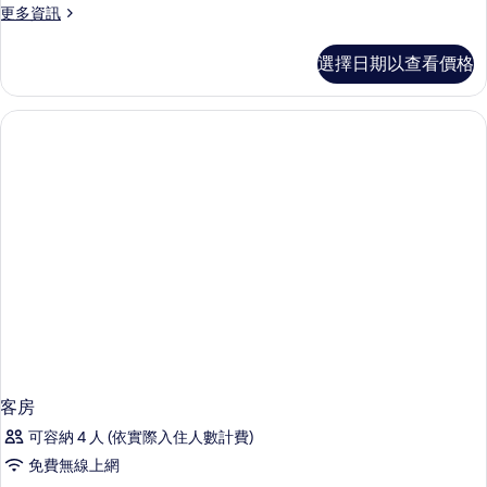
更
更多資訊
多
客
選擇日期以查看價格
房
的
詳
情
客房
可容納 4 人 (依實際入住人數計費)
免費無線上網