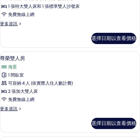
套
1 張特大雙人床和 1 張標準雙人沙發床
房
免費無線上網
的
更
更多資訊
所
多
有
高
選擇日期以查看價格
級
相
套
片
房
尊榮雙人房 | 高級寢具、舒適加層、
顯
8
的
尊榮雙人房
示
詳
海景
情
尊
1 間臥室
榮
可容納 4 人 (依實際入住人數計費)
雙
2 張加大雙人床
人
免費無線上網
房
更
更多資訊
的
多
所
尊
選擇日期以查看價格
榮
有
雙
相
人
高級寢具、舒適加層、客房內保險箱、