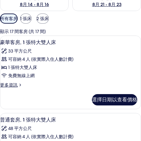
8月 14 - 8月 16
8月 21 - 8月 23
可
所有客房
1 張床
2 張床
用
的
顯示 17 間客房 (共 17 間)
客
豪華客房, 1 張特大雙人床 | 高級
顯
6
豪華客房, 1 張特大雙人床
房
示
篩
33 平方公尺
豪
選
可容納 4 人 (依實際入住人數計費)
華
條
1 張特大雙人床
客
件
免費無線上網
房,
更
更多資訊
1
多
張
豪
選擇日期以查看價格
華
特
客
大
房,
普通套房, 1 張特大雙人床 | 高級
顯
6
1
雙
普通套房, 1 張特大雙人床
示
張
人
48 平方公尺
特
普
床
大
可容納 4 人 (依實際入住人數計費)