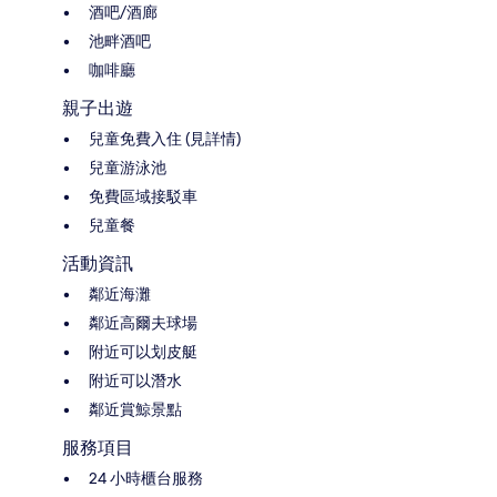
酒吧/酒廊
池畔酒吧
咖啡廳
親子出遊
兒童免費入住 (見詳情)
兒童游泳池
免費區域接駁車
兒童餐
活動資訊
鄰近海灘
鄰近高爾夫球場
附近可以划皮艇
附近可以潛水
鄰近賞鯨景點
服務項目
24 小時櫃台服務