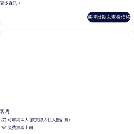
更
更多資訊
多
客
選擇日期以查看價格
房
的
詳
情
客房
可容納 4 人 (依實際入住人數計費)
免費無線上網