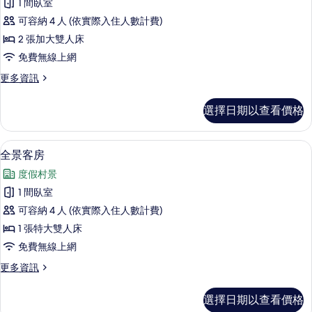
1 間臥室
情
豪
可容納 4 人 (依實際入住人數計費)
華
2 張加大雙人床
客
免費無線上網
房
更
更多資訊
的
多
所
豪
選擇日期以查看價格
華
有
客
相
房
全景客房 | 高級寢具、舒適加層、客
顯
7
的
全景客房
片
示
詳
度假村景
情
全
1 間臥室
景
可容納 4 人 (依實際入住人數計費)
客
1 張特大雙人床
房
免費無線上網
的
更
更多資訊
所
多
有
全
選擇日期以查看價格
景
相