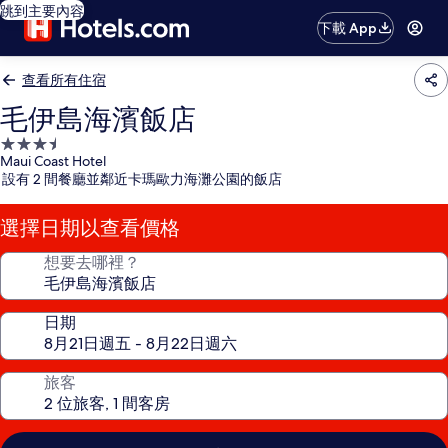
跳到主要內容
下載 App
查看所有住宿
毛伊島海濱飯店
3.5
Maui Coast Hotel
星
設有 2 間餐廳並鄰近卡瑪歐力海灘公園的飯店
級
住
選擇日期以查看價格
宿
想要去哪裡？
日期
旅客