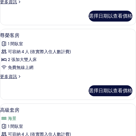
更
更多資訊
的
多
所
尊
選擇日期以查看價格
榮
有
客
相
房
尊榮客房 | 客房景觀
顯
7
的
尊榮客房
片
示
詳
1 間臥室
情
尊
可容納 4 人 (依實際入住人數計費)
榮
2 張加大雙人床
客
免費無線上網
房
更
更多資訊
的
多
所
尊
選擇日期以查看價格
榮
有
客
相
房
高級套房 | 高級寢具、舒適加層、客
顯
7
的
高級套房
片
示
詳
海景
情
高
1 間臥室
級
可容納 4 人 (依實際入住人數計費)