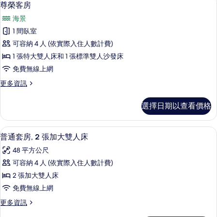
顯
7
房
尊榮客房
片
示
的
海景
詳
尊
情
1 間臥室
榮
可容納 4 人 (依實際入住人數計費)
客
1 張特大雙人床和 1 張標準雙人沙發床
房
免費無線上網
的
更
更多資訊
所
多
有
尊
選擇日期以查看價格
榮
相
客
片
房
高級寢具、舒適加層、客房內保險箱、
顯
7
的
普通套房, 2 張加大雙人床
示
詳
48 平方公尺
情
普
可容納 4 人 (依實際入住人數計費)
通
2 張加大雙人床
套
免費無線上網
房,
更
更多資訊
2
多