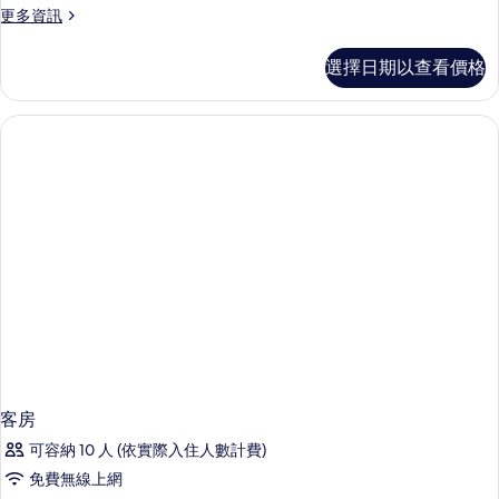
更
更多資訊
2
多
張
豪
選擇日期以查看價格
華
加
客
大
房,
2
雙
張
人
加
床
大
雙
的
人
所
床
的
有
詳
相
情
片
客房
可容納 10 人 (依實際入住人數計費)
免費無線上網