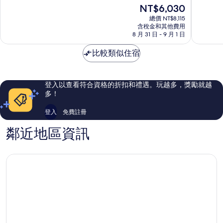
滿
滿
現
NT$6,030
斯
分
分
在
飯
10
10
總價 NT$8,115
價
含稅金和其他費用
店
分，
分，
格
8 月 31 日 - 9 月 1 日
南
有
太
為
奇
夠
棒
NT$6,030
比較類似住宿
黑
讚，
了，
1,557
1,005
則
則
評
評
登入以查看符合資格的折扣和禮遇。玩越多，獎勵就越
論
論
多！
登入
免費註冊
鄰近地區資訊