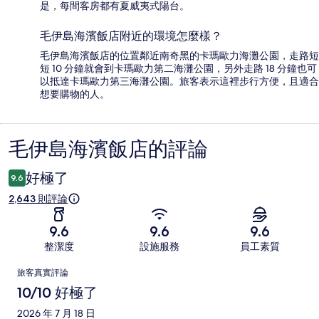
是，每間客房都有夏威夷式陽台。
毛伊島海濱飯店附近的環境怎麼樣？
毛伊島海濱飯店的位置鄰近南奇黑的卡瑪歐力海灘公園，走路短
短 10 分鐘就會到卡瑪歐力第二海灘公園，另外走路 18 分鐘也可
以抵達卡瑪歐力第三海灘公園。旅客表示這裡步行方便，且適合
想要購物的人。
毛伊島海濱飯店的評論
評
論
好極了
9.6
2,643 則評論
9.6
9.6
9.6
整潔度
設施服務
員工素質
評
旅客真實評論
論
10/10 好極了
2026 年 7 月 18 日