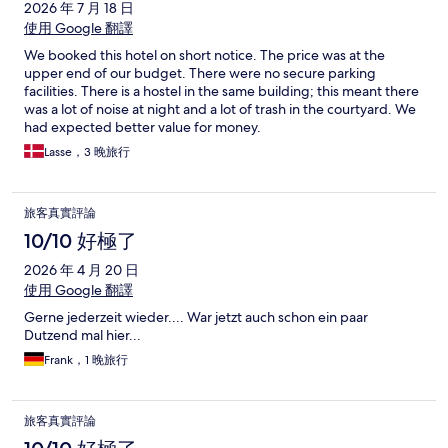
2026 年 7 月 18 日
使用 Google 翻譯
We booked this hotel on short notice. The price was at the
upper end of our budget. There were no secure parking
facilities. There is a hostel in the same building; this meant there
was a lot of noise at night and a lot of trash in the courtyard. We
had expected better value for money.
Lasse，3 晚旅行
旅客真實評論
10/10 好極了
2026 年 4 月 20 日
使用 Google 翻譯
Gerne jederzeit wieder.... War jetzt auch schon ein paar
Dutzend mal hier...
Frank，1 晚旅行
旅客真實評論