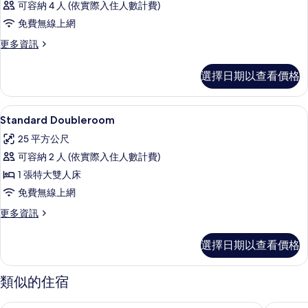
可容納 4 人 (依實際入住人數計費)
免費無線上網
更
更多資訊
多
客
選擇日期以查看價格
房
的
詳
書桌、筆電工作空間、隔音、熨斗/熨
顯
5
情
Standard Doubleroom
示
25 平方公尺
Standard
可容納 2 人 (依實際入住人數計費)
Doubleroom
1 張特大雙人床
的
免費無線上網
所
更
更多資訊
有
多
相
Standard
選擇日期以查看價格
Doubleroom
片
的
詳
類似的住宿
情