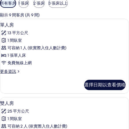
可
所有客房
1 張床
2 張床
3 張床以上
用
的
顯示 9 間客房 (共 9 間)
客
單人房 | 書桌、筆電工作空間、隔音、
顯
6
單人房
房
示
篩
13 平方公尺
單
選
1 間臥室
人
條
可容納 1 人 (依實際入住人數計費)
房
件
1 張單人床
的
免費無線上網
所
更
更多資訊
有
多
相
單
選擇日期以查看價格
人
片
房
的
雙人房 | 書桌、筆電工作空間、隔音、
顯
5
詳
雙人房
示
情
25 平方公尺
雙
1 間臥室
人
可容納 2 人 (依實際入住人數計費)