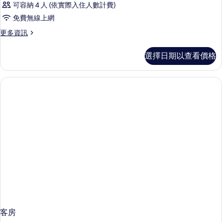
可容納 4 人 (依實際入住人數計費)
免費無線上網
更
更多資訊
多
客
選擇日期以查看價格
房
的
詳
情
客房