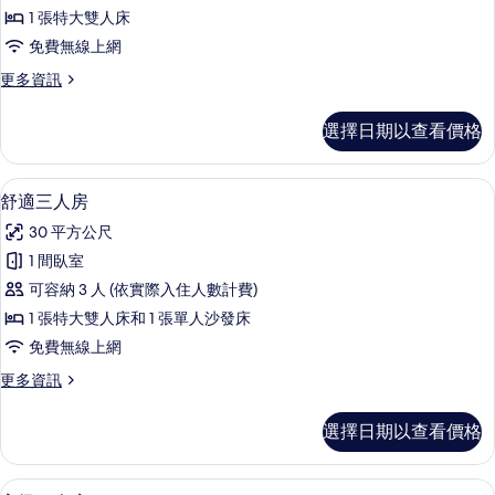
房
1 張特大雙人床
的
免費無線上網
所
更
更多資訊
有
多
相
雙
選擇日期以查看價格
人
片
房
的
舒適三人房 | 書桌、筆電工作空間、隔
顯
7
詳
舒適三人房
示
情
30 平方公尺
舒
1 間臥室
適
可容納 3 人 (依實際入住人數計費)
三
1 張特大雙人床和 1 張單人沙發床
人
免費無線上網
房
更
更多資訊
的
多
所
舒
選擇日期以查看價格
適
有
三
相
人
高級三人房 | 書桌、筆電工作空間、隔
顯