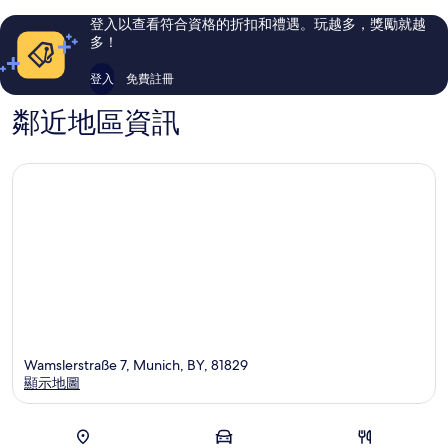
Feldkirchen
評
評
登入以查看符合資格的折扣和禮遇。玩越多，獎勵就越
論
論
多！
登入
免費註冊
鄰近地區資訊
Wamslerstraße 7, Munich, BY, 81829
顯示地圖
地圖