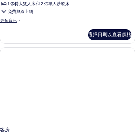
1 張特大雙人床和 2 張單人沙發床
免費無線上網
更
更多資訊
多
開
選擇日期以查看價格
放
式
套
房
的
詳
情
客房