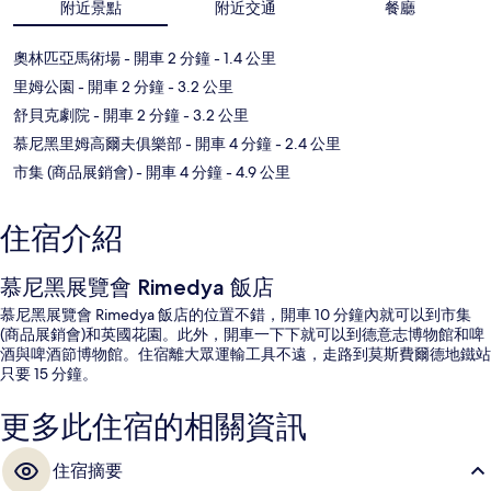
附近景點
附近交通
餐廳
奧林匹亞馬術場
- 開車 2 分鐘
- 1.4 公里
里姆公園
- 開車 2 分鐘
- 3.2 公里
舒貝克劇院
- 開車 2 分鐘
- 3.2 公里
慕尼黑里姆高爾夫俱樂部
- 開車 4 分鐘
- 2.4 公里
市集 (商品展銷會)
- 開車 4 分鐘
- 4.9 公里
住宿介紹
慕尼黑展覽會 Rimedya 飯店
慕尼黑展覽會 Rimedya 飯店的位置不錯，開車 10 分鐘內就可以到市集
(商品展銷會)和英國花園。此外，開車一下下就可以到德意志博物館和啤
酒與啤酒節博物館。住宿離大眾運輸工具不遠，走路到莫斯費爾德地鐵站
只要 15 分鐘。
更多此住宿的相關資訊
住宿摘要