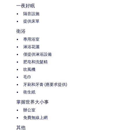
一夜好眠
隔音設施
提供床單
衛浴
專用浴室
淋浴花灑
僅提供淋浴設備
肥皂和洗髮精
吹風機
毛巾
牙刷和牙膏 (應要求提供)
衛生紙
掌握世界大小事
辦公室
免費無線上網
其他