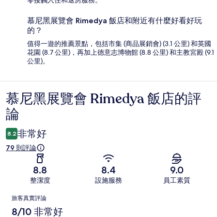
零接觸入住和退房服務。
慕尼黑展覽會 Rimedya 飯店和附近有什麼好看好玩
的？
值得一遊的推薦景點，包括市集 (商品展銷會) (3.1 公里) 和英國
花園 (8.7 公里)，再加上德意志博物館 (8.8 公里) 和主教宮殿 (9.1
公里)。
慕尼黑展覽會 Rimedya 飯店的評
評
論
論
非常好
8.2
79 則評論
8.8
8.4
9.0
整潔度
設施服務
員工素質
評
旅客真實評論
論
8/10 非常好