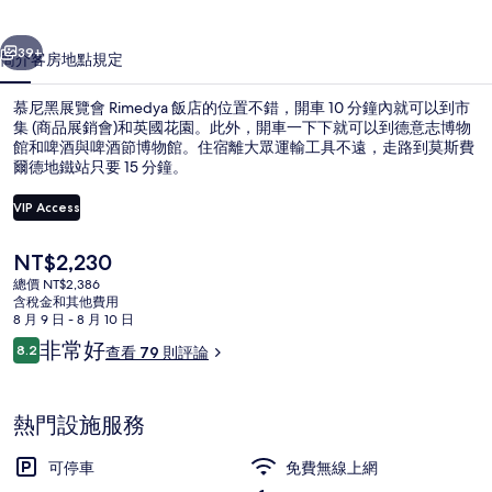
Rimedya
一個
下一個
飯
39+
簡介
客房
地點
規定
店
慕尼黑展覽會 Rimedya 飯店的位置不錯，開車 10 分鐘內就可以到市
的
集 (商品展銷會)和英國花園。此外，開車一下下就可以到德意志博物
相
館和啤酒與啤酒節博物館。住宿離大眾運輸工具不遠，走路到莫斯費
爾德地鐵站只要 15 分鐘。
片
VIP Access
集
目
NT$2,230
前
總價 NT$2,386
接待櫃台
的
含稅金和其他費用
價
8 月 9 日 - 8 月 10 日
格
評
非常好
8.2
查看 79 則評論
是
8.2 分，滿分 10 分，
論
NT$2,230
熱門設施服務
可停車
免費無線上網