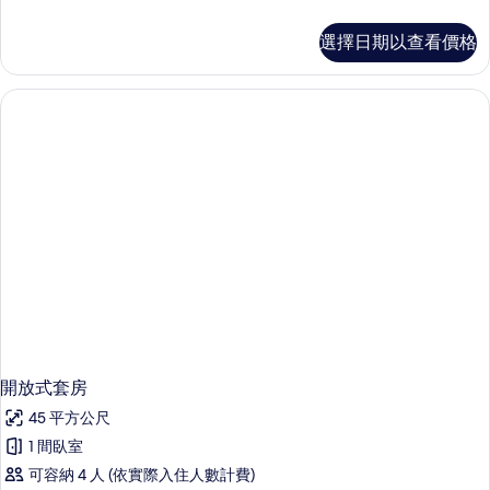
的
多
所
高
選擇日期以查看價格
級
有
單
相
人
房
片
的
詳
情
開放式套房
45 平方公尺
1 間臥室
可容納 4 人 (依實際入住人數計費)