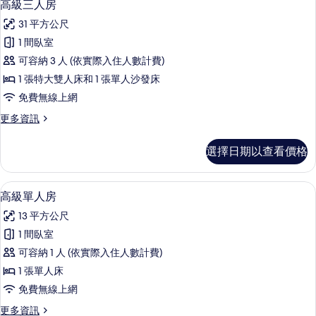
5
房
高級三人房
片
示
的
31 平方公尺
詳
高
情
1 間臥室
級
可容納 3 人 (依實際入住人數計費)
三
1 張特大雙人床和 1 張單人沙發床
人
免費無線上網
房
更
更多資訊
的
多
所
高
選擇日期以查看價格
級
有
三
相
人
高級單人房 | 書桌、筆電工作空間、隔
顯
6
房
高級單人房
片
示
的
13 平方公尺
詳
高
情
1 間臥室
級
可容納 1 人 (依實際入住人數計費)
單
1 張單人床
人
免費無線上網
房
更
更多資訊