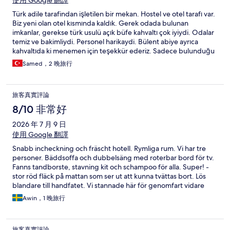
使用 Google 翻譯
Türk adile tarafindan işletilen bir mekan. Hostel ve otel tarafı var.
Biz yeni olan otel kısmında kaldık. Gerek odada bulunan
imkanlar, gerekse türk usulü açık büfe kahvaltı çok iyiydi. Odalar
temiz ve bakimliydi. Personel harikaydi. Bülent abiye ayrıca
kahvaltıda ki menemen için teşekkür ederiz. Sadece bulunduğu
konum biraz tenha gibiydi ama oralarda normal sanırım. 15
Samed，2 晚旅行
dakikaya merkeze giden metroya geçebiliyorsunuz. Ücretsiz
otoparkı çok iyiydi. Bir daha yolum buraya düşerse geleceğim
otel budur.
旅客真實評論
8/10 非常好
2026 年 7 月 9 日
使用 Google 翻譯
Snabb incheckning och fräscht hotell. Rymliga rum. Vi har tre
personer. Bäddsoffa och dubbelsäng med roterbar bord för tv.
Fanns tandborste, stavning kit och schampoo för alla. Super! -
stor röd fläck på mattan som ser ut att kunna tvättas bort. Lös
blandare till handfatet. Vi stannade här för genomfart vidare
norrut mot Leipzig, bra läge. Parkeringshus nerstängt pga
Awin，1 晚旅行
renovering men fanns parkering på gatan. OBS Går inte att köra
fram bilen exakt till ingången
旅客真實評論