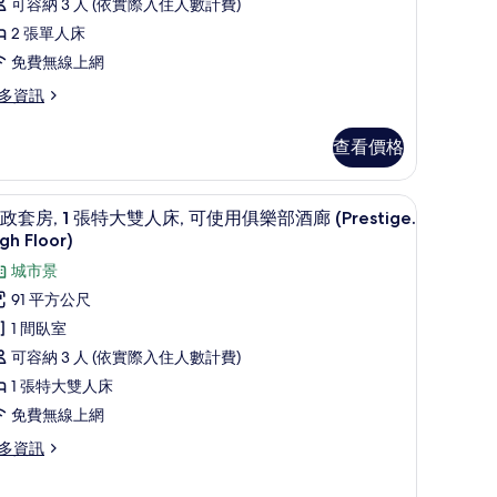
可容納 3 人 (依實際入住人數計費)
張
2 張單人床
單
免費無線上網
人
多資訊
,
可
查看價格
使
桌、遮光布/窗簾
用
行政套房, 1 張特大雙人床, 可使用俱樂部酒廊 (Pre
顯
6
政套房, 1 張特大雙人床, 可使用俱樂部酒廊 (Prestige.
俱
示
gh Floor)
樂
行
城市景
部
政
91 平方公尺
酒
套
1 間臥室
廊
,
可容納 3 人 (依實際入住人數計費)
High
1 張特大雙人床
loor)
張
免費無線上網
的
特
多資訊
所
大
igh
有
雙
oor)