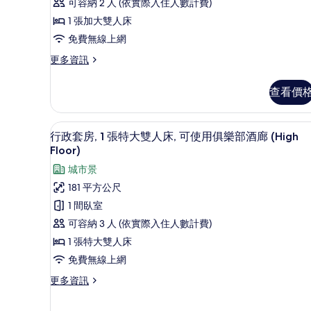
加
可容納 2 人 (依實際入住人數計費)
大
1 張加大雙人床
雙
免費無線上網
人
更
更多資訊
多
床
客
(Swiss
查看價
房,
Select)
1
張
的
行政套房, 1 張特大雙人床, 可使
顯
12
加
行政套房, 1 張特大雙人床, 可使用俱樂部酒廊 (High
所
示
大
Floor)
有
雙
行
城市景
人
相
政
床
181 平方公尺
片
(Swiss
套
1 間臥室
Select)
房,
的
可容納 3 人 (依實際入住人數計費)
詳
1
1 張特大雙人床
情
張
免費無線上網
特
更
更多資訊
大
多
行
雙