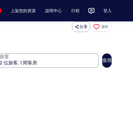
上架您的房源
說明中心
行程
登入
分享
儲存
旅客
搜尋