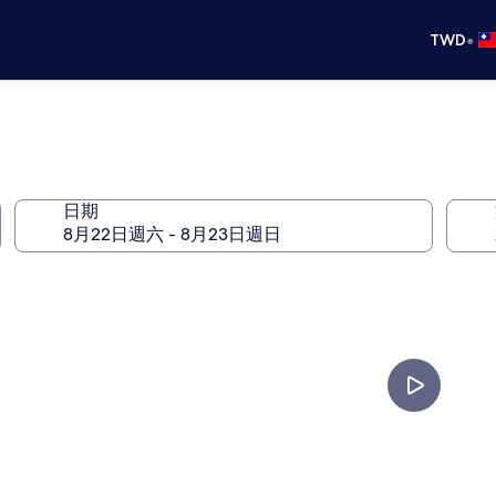
•
TWD
日期