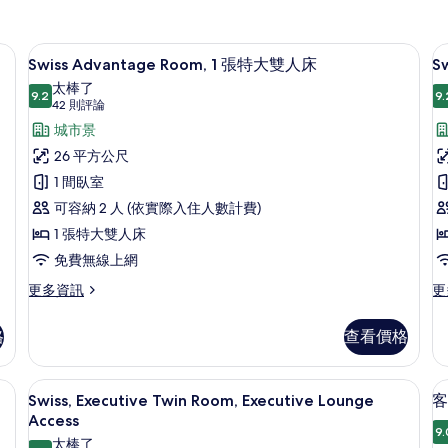
遮光布/窗簾
羽絨被、客房內保險箱、書桌、遮光布
顯
7
Swiss Advantage Room, 1 張特大雙人床
S
示
太棒了
9.2
9.
Swiss
S
9.2 分，滿分 10 分
(42
42 則評論
Advantage
則
A
城市景
評
Room,
R
26 平方公尺
論)
1
1 間臥室
張
房
可容納 2 人 (依實際入住人數計費)
特
1
1 張特大雙人床
大
免費無線上網
雙
更
更
更多資訊
更
人
多
多
Swiss
Sw
床
格
查看價格
Advantage
Ad
的
Room,
Ro
所
1
客
m, 客房, 2 張單人床 | 羽絨被、客房內保險箱、書桌、遮光布/窗簾
羽絨被、客房內保險箱、書桌、遮光布
顯
7
張
房,
Swiss, Executive Twin Room, Executive Lounge
客
有
示
特
1
Access
相
大
張
9.
Swiss,
太棒了