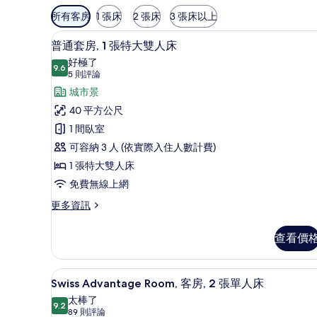
可
所有客房
1 張床
2 張床
3 張床以上
用
羽絨被、客房內保險箱、書桌、
顯
的
7
普通套房, 1 張特大雙人床
示
客
好極了
9.6
房
9.6 分，滿分 10 分
普
(5
5 則評論
篩
則
通
城市景
選
評
套
40 平方公尺
條
論)
房,
1 間臥室
件
1
可容納 3 人 (依實際入住人數計費)
張
1 張特大雙人床
特
免費無線上網
大
更
更多資訊
多
雙
普
人
查看價
通
床
套
房,
的
Swiss Advantage Roo
顯
7
1
Swiss Advantage Room, 客房, 2 張單人床
所
示
張
太棒了
特
9.2
有
Swiss
9.2 分，滿分 10 分
(89
89 則評論