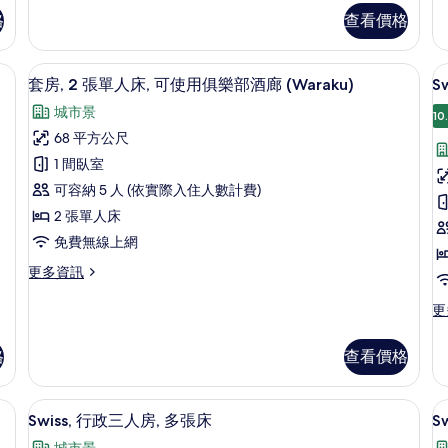
普
政
的
格
查看價格
通
套
詳
套
床
房,
情
房
1
俱樂部酒廊 (Waon) | 羽絨被、客房內保險箱、書桌、遮光布/窗簾
套房, 2 張單人床, 可使用俱樂部酒廊 (
顯
7
的
張
套房, 2 張單人床, 可使用俱樂部酒廊 (Waraku)
S
示
詳
特
城市景
情
大
10
S
套
雙
68 平方公尺
房,
人
1 間臥室
床,
2
可
可容納 5 人 (依實際入住人數計費)
張
使
2 張單人床
單
用
房
免費無線上網
俱
1
人
樂
更
更多資訊
床,
(
部
多
酒
H
可
套
更
更
廊
F
房,
多
使
(P
2
Sw
Hi
用
格
查看價格
張
行
Fl
單
俱
政
的
人
客
詳
遮光布/窗簾
樂
羽絨被、客房內保險箱、書桌、遮光布
顯
床,
6
房,
Swiss, 行政三人房, 多張床
S
情
部
可
示
1
城市景