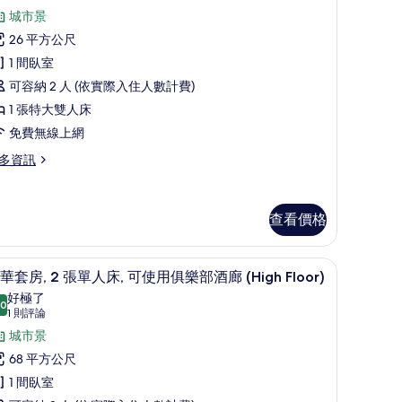
有
則
,
城市景
相
評
26 平方公尺
論)
片
張
1 間臥室
特
可容納 2 人 (依實際入住人數計費)
大
1 張特大雙人床
雙
免費無線上網
人
多資訊
床
Swiss
查看價格
elect)
的
/窗簾
所
豪華套房, 2 張單人床, 可使用俱樂部酒廊 (Hig
顯
6
華套房, 2 張單人床, 可使用俱樂部酒廊 (High Floor)
有
示
好極了
.0
相
10.0 分，滿分 10 分
豪
(1
1 則評論
則
片
華
城市景
wiss
評
lect)
套
68 平方公尺
論)
,
1 間臥室