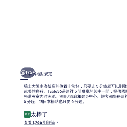
店
的
相
片
集
176+
簡介
客房
地點
規定
瑞士大阪南海飯店的位置非常好，只要走 5 分鐘就可以到難
或美體療程。Table36是這裡 5 間餐廳的其中一間，
務還有室內游泳池、酒吧/酒廊和健身中心。旅客都覺得這
5 分鐘、到日本橋站也只要 6 分鐘。
評
太棒了
9.2
9.2 分，滿分 10 分，
論
查看 1,766 則評論