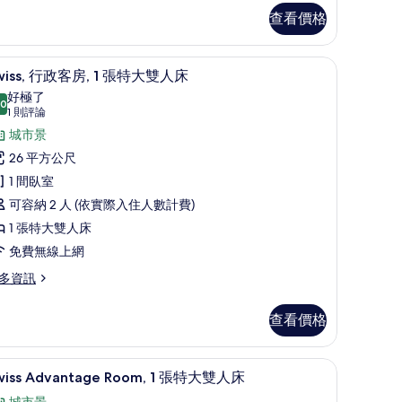
相
人
查看價格
片
,
Waraku) | 羽絨被、客房內保險箱、書桌、遮光布/窗簾
可
羽絨被、客房內保險箱、書桌、遮光布/窗簾
顯
6
wiss, 行政客房, 1 張特大雙人床
使
示
好極了
.0
用
wiss,
10.0 分，滿分 10 分
(1
1 則評論
則
行
俱
城市景
評
政
樂
26 平方公尺
論)
客
部
1 間臥室
,
酒
可容納 2 人 (依實際入住人數計費)
廊
1 張特大雙人床
張
Prestige.
免費無線上網
特
igh
多資訊
loor)
大
restige.
iss,
的
gh
雙
查看價格
oor)
所
人
有
床
/窗簾
羽絨被、客房內保險箱、書桌、遮光布/窗簾
顯
6
wiss Advantage Room, 1 張特大雙人床
相
的
示
城市景