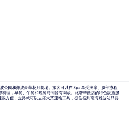
住宿影片
波公園和難波豪華花月劇場。旅客可以在 Spa 享受按摩、臉部療程
提供國際料理，早餐、午餐和晚餐時間皆有開放。此奢華飯店的特色設施服
裡很方便，走路就可以去搭大眾運輸工具，從住宿到南海難波站只要
5 間餐廳；