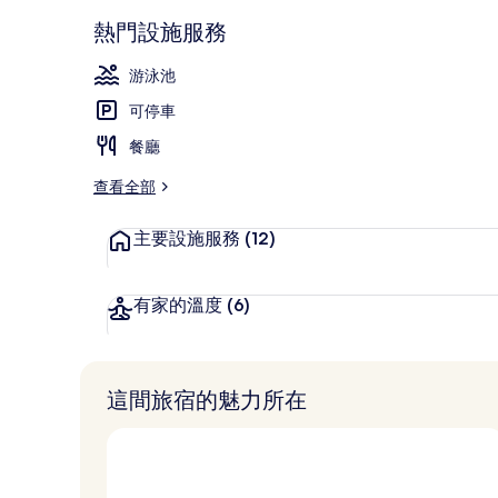
行政貴賓室
熱門設施服務
游泳池
可停車
餐廳
查看全部
主要設施服務
(12)
有家的溫度
(6)
這間旅宿的魅力所在