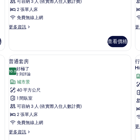
Select)
2
可容納 3 人 (依實際入住人數計費)
的
2 張單人床
所
免費無線上網
有
更
更
更多資訊
更
相
多
多
床
雙
豪
片
格
查看價格
床
華
房
套
(Swiss
房,
用俱樂部酒廊 (High Floor) | 羽絨被、客房內保險箱、書桌、遮光布/窗簾
普通套房 | 羽絨被、客房內保險箱、書
顯
7
Select)
2
普通套房
行
示
的
張
Hi
好極了
詳
10.0
單
10.0 分，滿分 10 分
普
(2
2 則評論
情
人
則
通
城市景
床,
評
可
套
40 平方公尺
使
論)
房
1 間臥室
房
用
俱
(
1
的
可容納 3 人 (依實際入住人數計費)
樂
F
所
2 張單人床
部
酒
有
免費無線上網
更
更
廊
相
更
多
更多資訊
(H
多
行
片
Fl