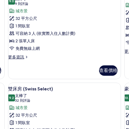
雙
加
9.0
片
9.0 分，滿分 10 分
(9
Executive
9 則評論
房
人
大
則
Twin
城市景
床
雙
1
評
的
人
Room,
32 平方公尺
詳
床
論)
Executive
1 間臥室
情
的
Lounge
詳
可容納 3 人 (依實際入住人數計費)
Access
情
2 張單人床
的
免費無線上網
更
更
所
多
更
更多資訊
有
客
多
(
相
房,
Swiss,
格
查看價格
S
1
Executive
片
張
Twin
特
Room,
遮光布/窗簾
羽絨被、客房內保險箱、書桌、遮光布
顯
大
8
Executive
雙床房 (Swiss Select)
豪
雙
示
Lounge
太棒了
人
Access
9.2
10
9.2 分，滿分 10 分
雙
(32
32 則評論
床
的
則
床
城市景
(S
詳
評
Se
情
房
32 平方公尺
的
論)
(Swiss
1 間臥室
房
詳
情