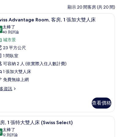
顯示 20 間客房 (共 20 間)
/窗簾
Swiss Advantage Room, 客房, 1 張
顯
7
wiss Advantage Room, 客房, 1 張加大雙人床
示
太棒了
2
wiss
9.2 分，滿分 10 分
(40
40 則評論
dvantage
則
城市景
評
oom,
23 平方公尺
論)
客
1 間臥室
,
可容納 2 人 (依實際入住人數計費)
1 張加大雙人床
張
免費無線上網
加
多資訊
大
iss
雙
查看價格
vantage
人
om,
床
/窗簾
羽絨被、客房內保險箱、書桌、遮光布/窗簾
顯
6
房, 1 張特大雙人床 (Swiss Select)
的
示
太棒了
所
0
9.0 分，滿分 10 分
客
(12
12 則評論