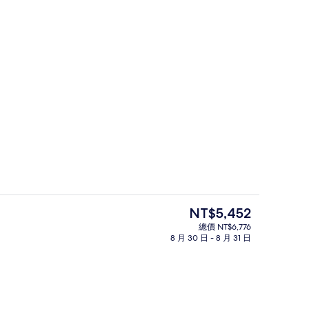
羽絨被、客房內保險箱、書桌、遮光布
目
NT$5,452
前
總價 NT$6,776
的
8 月 30 日 - 8 月 31 日
供應早餐、午餐和晚餐
羽絨被、客房內保險箱、書桌、遮光布
價
格
是
NT$5,452