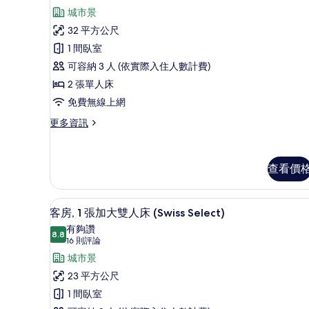
大
Advantage
則
相
城市景
雙
評
Room,
人
片
32 平方公尺
床
論)
客
1 間臥室
的
房,
詳
可容納 3 人 (依實際入住人數計費)
情
2
2 張單人床
張
免費無線上網
單
更
更多資訊
人
多
Swiss
床
Advantage
的
查看價
Room,
所
客
房,
有
羽絨被、客房內保險箱、書桌、
顯
2
6
客房, 1 張加大雙人床 (Swiss Select)
相
張
示
有夠讚
單
8.8
片
8.8 分，滿分 10 分
客
(16
16 則評論
人
則
房,
城市景
床
評
的
1
23 平方公尺
詳
論)
張
1 間臥室
情