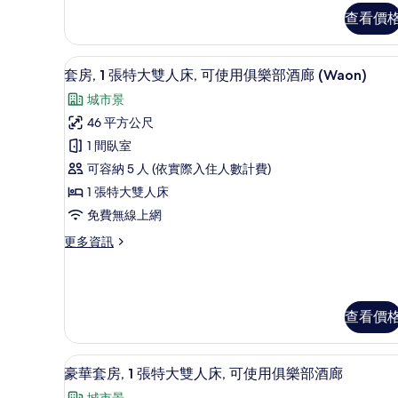
政
人
查看價
套
床,
房,
1
可
套房, 1 張特大雙人床, 可使用
顯
8
張
套房, 1 張特大雙人床, 可使用俱樂部酒廊 (Waon)
使
示
特
城市景
大
用
套
雙
46 平方公尺
俱
房,
人
1 間臥室
床,
樂
1
可
可容納 5 人 (依實際入住人數計費)
張
部
使
1 張特大雙人床
用
特
酒
免費無線上網
俱
大
廊
樂
更
更多資訊
雙
(High
部
多
酒
Floor)
人
套
廊
的
房,
床,
(High
1
所
Floor)
可
查看價
張
的
有
特
使
詳
大
相
情
用
羽絨被、客房內保險箱、書桌、
顯
雙
7
豪華套房, 1 張特大雙人床, 可使用俱樂部酒廊
片
俱
人
示
城市景