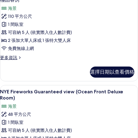
示
詳
海景
情
極
110 平方公尺
品
1 間臥室
客
可容納 5 人 (依實際入住人數計費)
房
2 張加大單人床或 1 張特大雙人床
的
免費無線上網
所
更
更多資訊
有
多
相
極
選擇日期以查看價格
品
片
客
房
客房內保險箱、書桌、免費無線上網、
顯
12
的
NYE Fireworks Guaranteed view (Ocean Front Deluxe
示
詳
Room)
情
NYE
海景
Fireworks
48 平方公尺
Guaranteed
1 間臥室
view
可容納 5 人 (依實際入住人數計費)
(Ocean