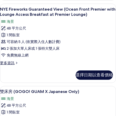
房
客房內保險箱、書桌、免費無線上網、
顯
13
的
NYE Fireworks Guaranteed View (Ocean Front Premier with
示
詳
Lounge Access Breakfast at Premier Lounge)
情
NYE
海景
Fireworks
48 平方公尺
Guaranteed
1 間臥室
View
可容納 5 人 (依實際入住人數計費)
(Ocean
2 張加大單人床或 1 張特大雙人床
Front
Premier
免費無線上網
with
更
更多資訊
Lounge
多
NYE
Access
選擇日期以查看價格
Fireworks
Breakfast
Guaranteed
at
View
客房內保險箱、書桌、免費無線上網、
顯
12
Premier
(Ocean
雙床房 (GOGO! GUAM X Japanese Only)
示
Front
Lounge)
海景
Premier
雙
的
with
48 平方公尺
床
Lounge
所
1 間臥室
Access
房