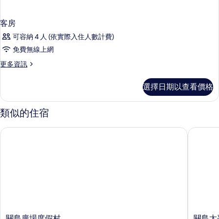
客房
可容納 4 人 (依實際入住人數計費)
免費無線上網
更
更多資訊
多
客
選擇日期以查看價格
房
的
詳
類似的住宿
情
關島廣場度假村
關島太平
關
關
關島廣場度假村
關島太