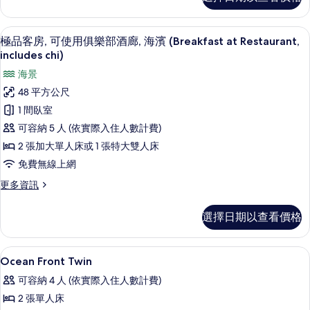
華
片
客
房
客房內保險箱、書桌、免費無線上網、
顯
12
的
極品客房, 可使用俱樂部酒廊, 海濱 (Breakfast at Restaurant,
示
詳
includes chi)
情
極
海景
品
48 平方公尺
客
1 間臥室
房,
可容納 5 人 (依實際入住人數計費)
可
2 張加大單人床或 1 張特大雙人床
使
免費無線上網
用
更
更多資訊
俱
多
極
樂
選擇日期以查看價格
品
部
客
房,
酒
客房內保險箱、書桌、免費無線上網、
顯
7
可
Ocean Front Twin
廊,
示
使
可容納 4 人 (依實際入住人數計費)
用
海
Ocean
俱
2 張單人床
濱
Front
樂