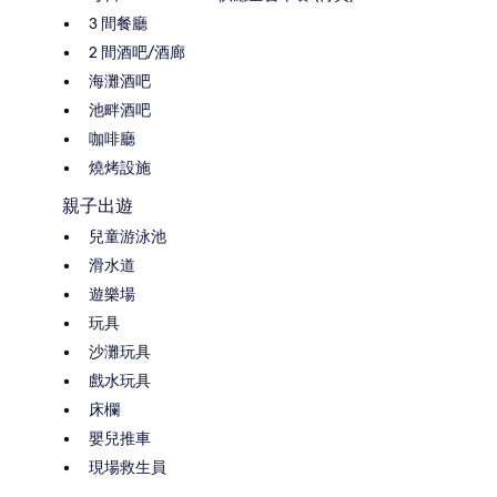
3 間餐廳
2 間酒吧/酒廊
海灘酒吧
池畔酒吧
咖啡廳
燒烤設施
親子出遊
兒童游泳池
滑水道
遊樂場
玩具
沙灘玩具
戲水玩具
床欄
嬰兒推車
現場救生員