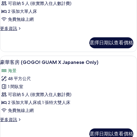
有
Breakfast
可容納 5 人 (依實際入住人數計費)
(GOGO!
相
at
2 張加大單人床
GUAM
Premier
片
免費無線上網
Lounge)
X
的
Japanese
更
更多資訊
詳
多
Only)
情
雙
的
選擇日期以查看價格
床
所
房
(GOGO!
有
客房內保險箱、書桌、免費無線上網、
顯
12
GUAM
豪華客房 (GOGO! GUAM X Japanese Only)
相
示
X
海景
Japanese
片
豪
Only)
48 平方公尺
華
的
1 間臥室
詳
客
情
可容納 5 人 (依實際入住人數計費)
房
2 張加大單人床或 1 張特大雙人床
(GOGO!
免費無線上網
GUAM
更
更多資訊
X
多
Japanese
豪
選擇日期以查看價格
Only)
華