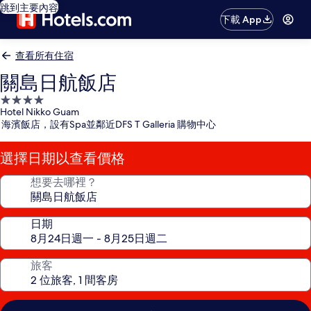
跳到主要內容
下載 App
查看所有住宿
關島日航飯店
4.0
Hotel Nikko Guam
星
海濱飯店，設有Spa並鄰近DFS T Galleria 購物中心
級
住
選擇日期以查看價格
宿
想要去哪裡？
日期
旅客