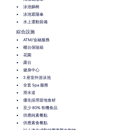
泳池躺椅
泳池遮陽傘
水上運動裝備
綜合設施
ATM/金融服務
櫃台保險箱
花園
露台
健身中心
3 座室外游泳池
全套 Spa 服務
滑水道
優先採用當地食材
至少 80% 有機食品
供應純素餐點
供應素食餐點