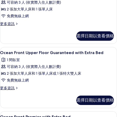
Only)
可容納 3 人 (依實際入住人數計費)
with
片
的
Extra
2 張加大單人床和 1 張單人床
詳
Bed
免費無線上網
情
的
更
更多資訊
所
多
Ocean
有
選擇日期以查看價格
Front
相
Twin
with
片
客房內保險箱、書桌、免費無線上網、
顯
10
Extra
Ocean Front Upper Floor Guaranteed with Extra Bed
示
Bed
1 間臥室
的
Ocean
詳
可容納 3 人 (依實際入住人數計費)
Front
情
2 張加大單人床和 1 張單人床或 1 張特大雙人床
Upper
免費無線上網
Floor
Guaranteed
更
更多資訊
多
with
Ocean
Extra
選擇日期以查看價格
Front
Bed
Upper
的
Floor
客房內保險箱、書桌、免費無線上網、
顯
14
Guaranteed
Ocean Front Premier with Extra Bed