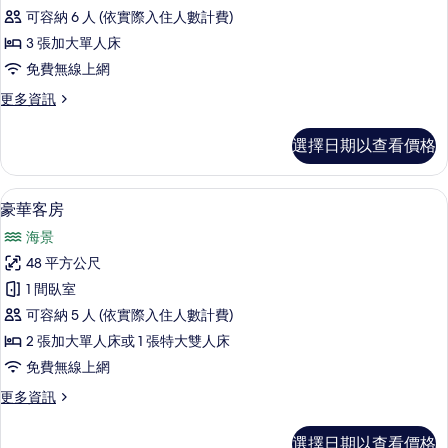
房
可容納 6 人 (依實際入住人數計費)
的
3 張加大單人床
所
免費無線上網
有
更
更多資訊
相
多
片
三
選擇日期以查看價格
人
房
的
客房內保險箱、書桌、免費無線上網、
顯
12
詳
豪華客房
示
情
海景
豪
48 平方公尺
華
1 間臥室
客
可容納 5 人 (依實際入住人數計費)
房
2 張加大單人床或 1 張特大雙人床
的
免費無線上網
所
更
更多資訊
有
多
相
豪
選擇日期以查看價格