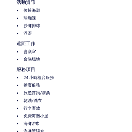
活動資訊
位於海灘
瑜珈課
沙灘排球
浮潛
遠距工作
會議室
會議場地
服務項目
24 小時櫃台服務
禮賓服務
旅遊諮詢/購票
乾洗/洗衣
行李寄放
免費海灘小屋
海灘浴巾
海灘遮陽傘