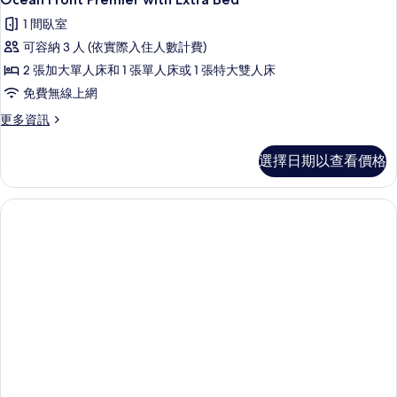
所
示
with
1 間臥室
有
Extra
Ocean
Bed
可容納 3 人 (依實際入住人數計費)
相
Front
的
2 張加大單人床和 1 張單人床或 1 張特大雙人床
片
Premier
詳
情
免費無線上網
with
Extra
更
更多資訊
多
Bed
Ocean
的
選擇日期以查看價格
Front
所
Premier
with
有
Extra
相
Bed
的
片
詳
情