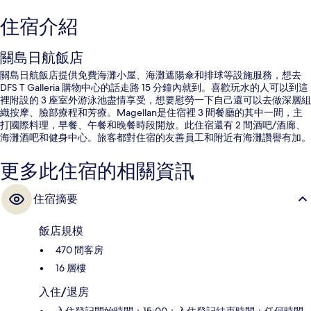
住宿介紹
關島日航飯店
關島日航飯店提供免費海灘小屋、海灘遮陽傘和排球等設施服務，想去
DFS T Galleria 購物中心的話走路 15 分鐘內就到。喜歡玩水的人可以到這
裡附設的 3 座室外游泳池盡情享受，想要慰勞一下自己還可以去做深層組
織按摩、臉部療程和芳療。Magellan是住宿裡 3 間餐廳的其中一間，主
打國際料理，早餐、午餐和晚餐時段開放。此住宿還有 2 間酒吧/酒廊、
海灘酒吧和健身中心。旅客都對住宿的友善員工和附近有海灘讚譽有加。
更多此住宿的相關資訊
住宿摘要
飯店規模
470 間客房
16 層樓
入住/退房
入住登記開始時間：15:00；入住登記結束時間：任何時間