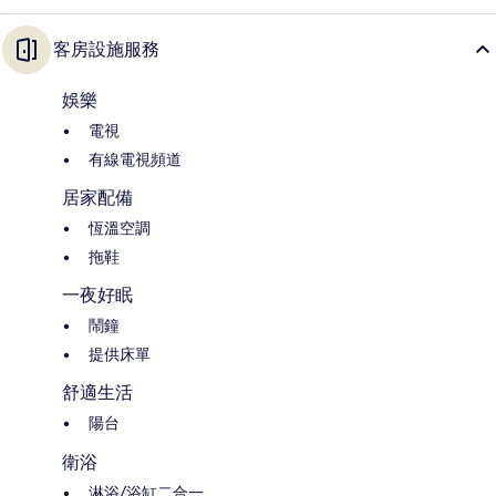
客房設施服務
娛樂
電視
有線電視頻道
居家配備
恆溫空調
拖鞋
一夜好眠
鬧鐘
提供床單
舒適生活
陽台
衛浴
淋浴/浴缸二合一