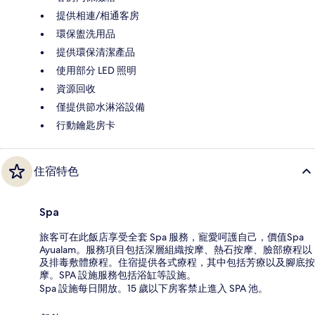
提供相連/相通客房
環保盥洗用品
提供環保清潔產品
使用部分 LED 照明
資源回收
僅提供節水淋浴設備
行動鑰匙房卡
住宿特色
Spa
旅客可在此飯店享受全套 Spa 服務，寵愛呵護自己，價值Spa
Ayualam。服務項目包括深層組織按摩、熱石按摩、臉部療程以
及排毒敷體療程。住宿提供各式療程，其中包括芳療以及腳底按
摩。SPA 設施服務包括浴缸等設施。
Spa 設施每日開放。15 歲以下房客禁止進入 SPA 池。