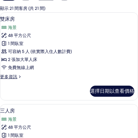
用
的
顯示 21 間客房 (共 21 間)
客
客房內保險箱、書桌、免費無線上網、
顯
12
雙床房
房
示
篩
海景
雙
選
48 平方公尺
床
條
1 間臥室
房
件
可容納 5 人 (依實際入住人數計費)
的
2 張加大單人床
所
免費無線上網
有
更
更多資訊
相
多
片
雙
選擇日期以查看價格
床
房
的
客房內保險箱、書桌、免費無線上網、
顯
13
詳
三人房
示
情
海景
三
48 平方公尺
人
1 間臥室