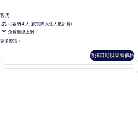
客房
可容納 4 人 (依實際入住人數計費)
免費無線上網
更
更多資訊
多
客
選擇日期以查看價格
房
的
詳
情