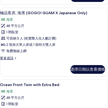
的
客
房
所
客房內保險箱、書桌、免費無線上網、
顯
12
(GOGO!
極品客房, 海濱 (GOGO! GUAM X Japanese Only)
有
示
GUAM
海景
X
相
極
Japanese
48 平方公尺
片
品
Only)
1 間臥室
的
客
詳
可容納 5 人 (依實際入住人數計費)
房,
情
2 張加大單人床或 1 張特大雙人床
海
免費無線上網
濱
更
更多資訊
(GOGO!
多
GUAM
極
選擇日期以查看價格
X
品
客
Japanese
房,
客房內保險箱、書桌、免費無線上網、
顯
Only)
14
海
Ocean Front Twin with Extra Bed
的
示
濱
海景
(GOGO!
所
Ocean
GUAM
48 平方公尺
Front
有
X
1 間臥室
Twin
Japanese
相