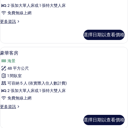
房
2 張加大單人床或 1 張特大雙人床
的
免費無線上網
所
更
更多資訊
有
多
相
極
選擇日期以查看價格
品
片
客
房
客房內保險箱、書桌、免費無線上網、
顯
12
的
豪華客房
示
詳
海景
情
豪
48 平方公尺
華
1 間臥室
客
可容納 5 人 (依實際入住人數計費)
房
2 張加大單人床或 1 張特大雙人床
的
免費無線上網
所
更
更多資訊
有
多
相
豪
選擇日期以查看價格
華
片
客