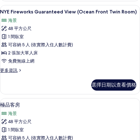
at
View
客房內保險箱、書桌、免費無線上網、
顯
11
Restaurant)
(Ocean
NYE Fireworks Guaranteed View (Ocean Front Twin Room)
示
Front
的
海景
Premier
NYE
所
with
48 平方公尺
Fireworks
Lounge
有
1 間臥室
Guaranteed
Access
相
Breakfast
可容納 5 人 (依實際入住人數計費)
View
at
片
(Ocean
2 張加大單人床
Restaurant)
Front
免費無線上網
的
詳
Twin
更
更多資訊
情
Room)
多
NYE
的
選擇日期以查看價格
Fireworks
所
Guaranteed
有
View
客房內保險箱、書桌、免費無線上網、
顯
11
(Ocean
極品客房
相
示
Front
海景
片
Twin
極
Room)
48 平方公尺
品
的
1 間臥室
詳
客
情
可容納 5 人 (依實際入住人數計費)