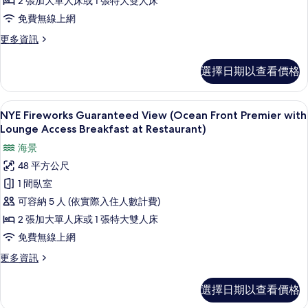
2 張加大單人床或 1 張特大雙人床
Front
Deluxe
免費無線上網
Room)
更
更多資訊
的
多
NYE
所
選擇日期以查看價格
Fireworks
有
Guaranteed
view
相
客房內保險箱、書桌、免費無線上網、
顯
12
(Ocean
NYE Fireworks Guaranteed View (Ocean Front Premier with
片
示
Front
Lounge Access Breakfast at Restaurant)
Deluxe
NYE
海景
Room)
Fireworks
的
48 平方公尺
Guaranteed
詳
1 間臥室
情
View
可容納 5 人 (依實際入住人數計費)
(Ocean
2 張加大單人床或 1 張特大雙人床
Front
Premier
免費無線上網
with
更
更多資訊
Lounge
多
NYE
Access
選擇日期以查看價格
Fireworks
Breakfast
Guaranteed