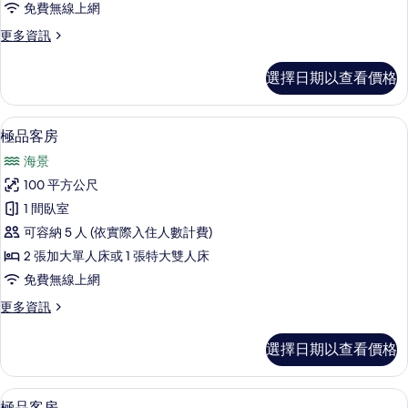
免費無線上網
(Breakfast
Twin
部
酒
at
的
更
更多資訊
廊,
多
Restaurant,
所
海
Ocean
includes
選擇日期以查看價格
濱
有
Front
chi)
(Breakfast
Twin
相
at
的
的
客房內保險箱、書桌、免費無線上網、
顯
Restaurant,
片
16
詳
極品客房
所
includes
示
情
海景
chi)
有
極
的
100 平方公尺
相
詳
品
1 間臥室
情
片
客
可容納 5 人 (依實際入住人數計費)
房
2 張加大單人床或 1 張特大雙人床
的
免費無線上網
所
更
更多資訊
有
多
相
極
選擇日期以查看價格
品
片
客
房
客房內保險箱、書桌、免費無線上網、
顯
17
的
極品客房