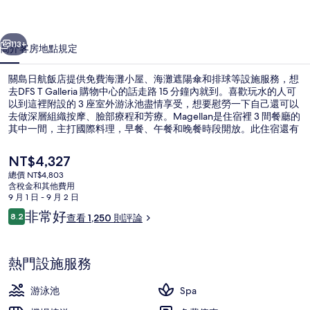
的
一個
下一個
相
113+
簡介
客房
地點
規定
片
關島日航飯店提供免費海灘小屋、海灘遮陽傘和排球等設施服務，想
集
去DFS T Galleria 購物中心的話走路 15 分鐘內就到。喜歡玩水的人可
以到這裡附設的 3 座室外游泳池盡情享受，想要慰勞一下自己還可以
去做深層組織按摩、臉部療程和芳療。Magellan是住宿裡 3 間餐廳的
其中一間，主打國際料理，早餐、午餐和晚餐時段開放。此住宿還有
2 間酒吧/酒廊、海灘酒吧和健身中心。旅客都對住宿的友善員工和附
近有海灘讚譽有加。
目
NT$4,327
前
總價 NT$4,803
的
含稅金和其他費用
3 座室外游泳池，提供泳池遮陽傘和日
價
9 月 1 日 - 9 月 2 日
格
評
非常好
8.2
查看 1,250 則評論
是
8.2 分，滿分 10 分，
論
NT$4,327
熱門設施服務
游泳池
Spa