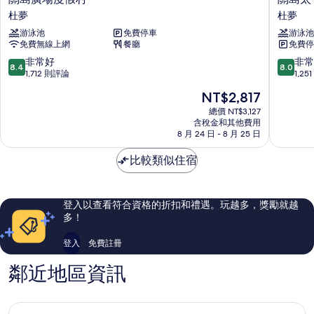
島
島
杜夢
杜夢
廣
太
游泳池
免費停車
游泳池
場
平
免費無線上網
餐廳
免費停
度
洋
假
島
8.4
8.0
非常好
非常
8.4
8.0
村
嶼
分，
分，
1,712 則評論
1,2
杜
俱
滿
滿
現
NT$2,817
夢
樂
分
分
在
部
10
10
總價 NT$3,127
價
含稅金和其他費用
飯
分，
分，
格
8 月 24 日 - 8 月 25 日
店
非
非
為
杜
常
常
NT$2,817
比較類似住宿
夢
好，
好，
1,712
1,251
則
則
評
評
登入以查看符合資格的折扣和禮遇。玩越多，獎勵就越
論
論
多！
登入
免費註冊
鄰近地區資訊