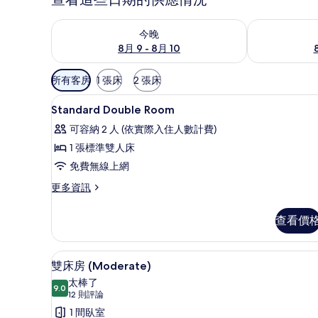
查看今晚 (8月 9 - 8月 10) 的供應情況
查看明天 (8月 1
今晚
8月 9 - 8月 10
可
所有客房
1 張床
2 張床
用
高級寢具、羽絨被、記憶床墊
顯
的
1
Standard Double Room
示
客
可容納 2 人 (依實際入住人數計費)
房
Standard
1 張標準雙人床
篩
Double
免費無線上網
選
Room
條
的
更
更多資訊
件
多
所
Standard
查看價
有
Double
Room
相
的
雙床房 (Moderate) | 高
顯
片
5
詳
雙床房 (Moderate)
示
情
太棒了
9.0
9.0 分，滿分 10 分
雙
(12
12 則評論
則
床
1 間臥室