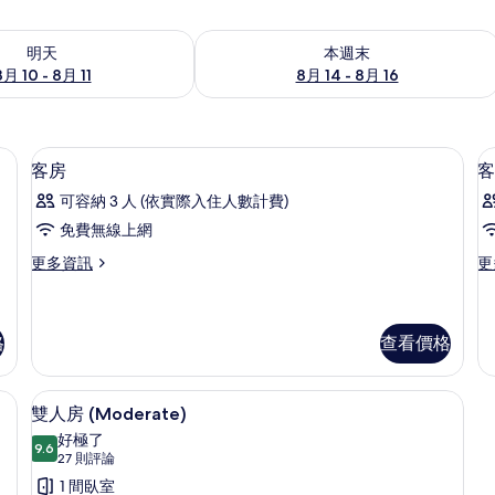
0 - 8月 11) 的供應情況
查看本週末 (8月 14 - 8月 16) 的供應情
明天
本週末
8月 10 - 8月 11
8月 14 - 8月 16
、書桌
高級寢具、羽絨被、記憶床墊、書桌
顯
1
客房
客
示
可容納 3 人 (依實際入住人數計費)
客
免費無線上網
房
更
更
更多資訊
更
的
多
多
所
客
客
房
房
有
的
的
格
查看價格
相
詳
詳
情
情
片
級寢具、羽絨被、記憶床墊、書桌
雙人房 (Moderate) | 高級寢具、
顯
5
雙人房 (Moderate)
示
好極了
9.6
9.6 分，滿分 10 分
雙
(27
27 則評論
則
人
1 間臥室