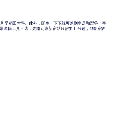
御苑和早稻田大學。此外，開車一下下就可以到皇居和澀谷十字
運輸工具不遠，走路到東新宿站只需要 11 分鐘，到新宿西