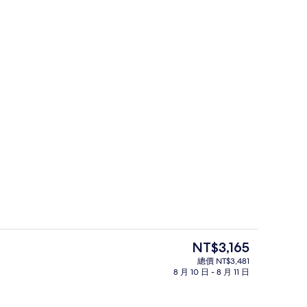
Bed +) | 公共浴池
餐廳
目
NT$3,165
前
總價 NT$3,481
的
8 月 10 日 - 8 月 11 日
務
走廊
價
格
是