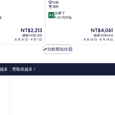
空調
麗
酒吧
飯
9.0
太棒了
店
9.0
分，
論
5,321 則評論
新
滿
宿
分
現
現
NT$2,213
NT$4,061
10
在
在
總價 NT$2,678
總價 NT$4,914
分，
價
價
8 月 31 日 - 9 月 1 日
8 月 13 日 - 8 月 14 日
太
格
格
棒
為
為
比較類似住宿
了，
NT$2,213
NT$4,061
5,321
則
評
論
越多，獎勵就越多！