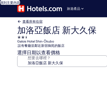
跳到主要內容
旅遊產品
查看所有住宿
加洛亞飯店 新大久保
2.5
Galois Hotel Shin-Ōkubo
星
設有餐廳並鄰近新宿御苑的飯店
級
選擇日期以查看價格
住
想要去哪裡？
宿
加
洛
亞
飯
店