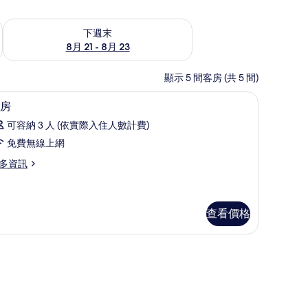
況
查看下週末 (8月 21 - 8月 23) 的供應情況
下週末
8月 21 - 8月 23
顯示 5 間客房 (共 5 間)
高級寢具、羽絨被、記憶床墊、書桌
顯
1
房
示
可容納 3 人 (依實際入住人數計費)
客
免費無線上網
房
多資訊
的
所
有
查看價格
相
片
羽絨被、記憶床墊、書桌