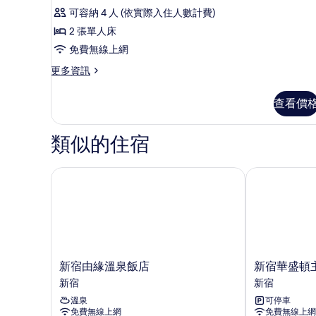
評
房
可容納 4 人 (依實際入住人數計費)
論)
(Moderate)
2 張單人床
的
免費無線上網
所
更
更多資訊
多
有
雙
相
查看價
床
片
房
(Moderate)
類似的住宿
的
詳
情
新宿由緣溫泉飯店
新宿華盛頓主
新
新
新宿由緣溫泉飯店
新宿華盛頓
宿
宿
新宿
新宿
由
華
溫泉
可停車
緣
盛
免費無線上網
免費無線上網
溫
頓