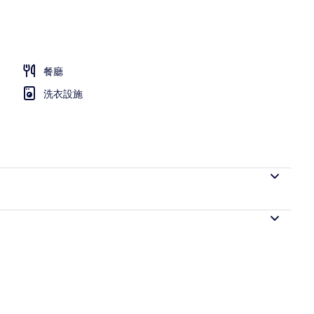
餐廳
洗衣設施