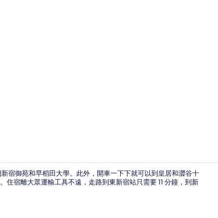
客房 (Bunk 
以到新宿御苑和早稻田大學。此外，開車一下下就可以到皇居和澀谷十
住宿離大眾運輸工具不遠，走路到東新宿站只需要 11 分鐘，到新
住宿設施服