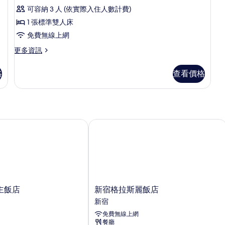
評
房
可容納 3 人 (依實際入住人數計費)
論)
(Moderate)
1 張標準雙人床
的
免費無線上網
所
更
更多資訊
多
有
雙
相
格
查看價格
人
片
房
(Moderate)
的
詳
情
飯店
新宿格拉斯麗飯店
新
主飯店
新宿格拉斯麗飯店
宿
新宿
格
免費無線上網
拉
餐廳
斯