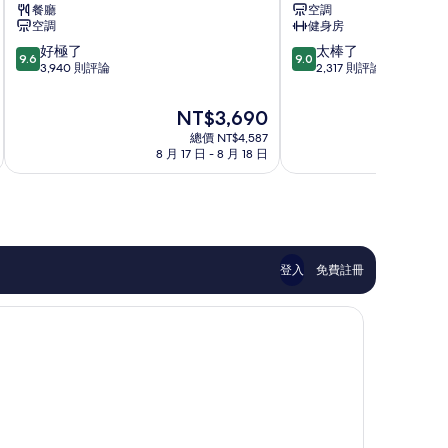
餐廳
空調
大
宿
空調
健身房
都
新
9.6
9.0
好極了
太棒了
會
宿
9.6
9.0
分，
分，
3,940 則評論
2,317 則評論
飯
滿
滿
店
分
分
千
現
NT$3,690
10
10
代
在
總價 NT$4,587
分，
分，
田
價
8 月 17 日 - 8 月 18 日
8 月
好
太
格
極
棒
為
了，
了，
NT$3,690
3,940
2,317
則
則
評
評
論
論
登入
免費註冊