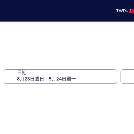
•
TWD
日期