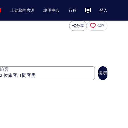
上架您的房源
說明中心
行程
登入
分享
儲存
旅客
搜尋