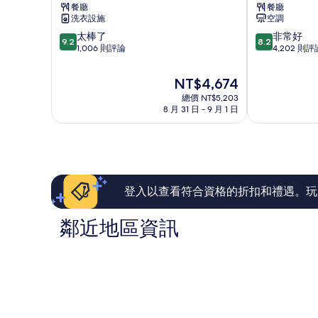
餐廳
餐廳
泉
主
洗衣設施
空調
飯
飯
9.2
8.2
太棒了
非常好
店
店
9.2
8.2
分，
分，
1,006 則評論
4,202 則評
新
新
滿
滿
宿
宿
分
分
現
NT$4,674
10
10
在
總價 NT$5,203
分，
分，
價
8 月 31 日 - 9 月 1 日
太
非
格
棒
常
為
了，
好，
NT$4,674
1,006
4,202
則
則
評
評
論
論
登入以查看符合資格的折扣和禮遇。玩
鄰近地區資訊