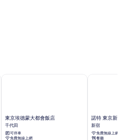
東京埃德蒙大都會飯店
諾特 東京新宿
東
諾
東京埃德蒙大都會飯店
諾特 東京新宿
京
特
千代田
新宿
埃
東
可停車
免費無線上網
德
京
免費無線上網
餐廳
蒙
新