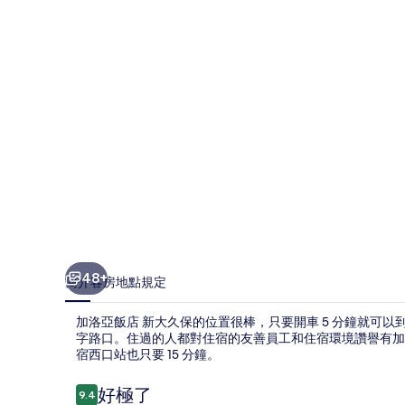
新
大
久
保
的
相
片
集
48+
簡介
客房
地點
規定
加洛亞飯店 新大久保的位置很棒，只要開車 5 分鐘就可
字路口。住過的人都對住宿的友善員工和住宿環境讚譽有加。
宿西口站也只要 15 分鐘。
評
好極了
9.4
9.4 分，滿分 10 分，