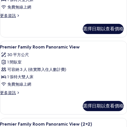
(2+2)
的
免費無線上網
所
更
更多資訊
多
有
Premier
選擇日期以查看價格
相
Family
Room
片
(2+2)
高級寢具、迷你吧、客房內保險箱、書
顯
4
的
Premier Family Room Panoramic View
示
詳
30 平方公尺
情
Premier
1 間臥室
Family
可容納 3 人 (依實際入住人數計費)
Room
1 張特大雙人床
Panoramic
View
免費無線上網
的
更
更多資訊
多
所
Premier
有
選擇日期以查看價格
Family
相
Room
Panoramic
片
高級寢具、迷你吧、客房內保險箱、書
顯
4
View
Premier Family Room Panoramic View (2+2)