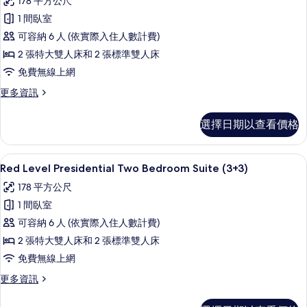
178 平方公尺
片
(4+4)
Red
的
1 間臥室
Level
詳
可容納 6 人 (依實際入住人數計費)
Presidential
情
2 張特大雙人床和 2 張標準雙人床
Two
Bedroom
免費無線上網
Suite
更
更多資訊
的
多
Red
所
選擇日期以查看價格
Level
有
Presidential
Two
相
高級寢具、迷你吧、客房內保險箱、書
顯
8
Bedroom
Red Level Presidential Two Bedroom Suite (3+3)
片
示
Suite
178 平方公尺
的
Red
詳
1 間臥室
Level
情
可容納 6 人 (依實際入住人數計費)
Presidential
2 張特大雙人床和 2 張標準雙人床
Two
Bedroom
免費無線上網
Suite
更
更多資訊
(3+3)
多
Red