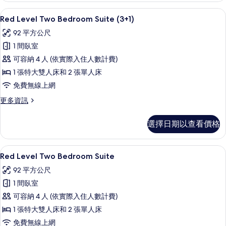
片
(3+3)
高級寢具、迷你吧、客房內保險箱、書
顯
4
的
Red Level Two Bedroom Suite (3+1)
示
詳
92 平方公尺
情
Red
1 間臥室
Level
可容納 4 人 (依實際入住人數計費)
Two
1 張特大雙人床和 2 張單人床
Bedroom
Suite
免費無線上網
(3+1)
更
更多資訊
的
多
Red
所
選擇日期以查看價格
Level
有
Two
Bedroom
相
高級寢具、迷你吧、客房內保險箱、書
顯
4
Suite
Red Level Two Bedroom Suite
片
示
(3+1)
92 平方公尺
的
Red
詳
1 間臥室
Level
情
可容納 4 人 (依實際入住人數計費)
Two
1 張特大雙人床和 2 張單人床
Bedroom
Suite
免費無線上網