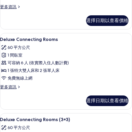
的
更
更多資訊
多
所
Red
有
選擇日期以查看價格
Level
相
Two
Bedroom
片
高級寢具、迷你吧、客房內保險箱、書
顯
2
Suite
Deluxe Connecting Rooms
示
的
60 平方公尺
詳
Deluxe
情
1 間臥室
Connecting
可容納 6 人 (依實際入住人數計費)
Rooms
1 張特大雙人床和 2 張單人床
的
免費無線上網
所
有
更
更多資訊
多
相
Deluxe
選擇日期以查看價格
片
Connecting
Rooms
的
高級寢具、迷你吧、客房內保險箱、書
顯
2
詳
Deluxe Connecting Rooms (3+3)
示
情
60 平方公尺
Deluxe