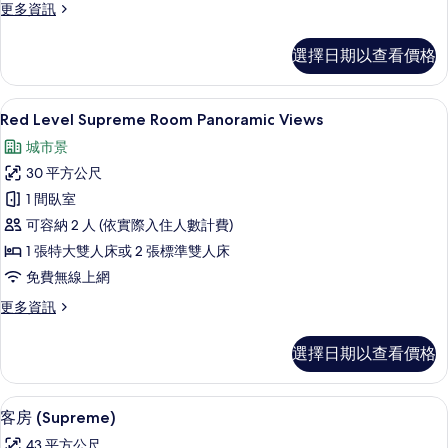
更
更多資訊
有
多
相
極
選擇日期以查看價格
品
片
客
房
高級寢具、迷你吧、客房內保險箱、書
顯
3
的
Red Level Supreme Room Panoramic Views
示
詳
城市景
情
Red
30 平方公尺
Level
1 間臥室
Supreme
可容納 2 人 (依實際入住人數計費)
Room
Panoramic
1 張特大雙人床或 2 張標準雙人床
Views
免費無線上網
的
更
更多資訊
所
多
Red
有
選擇日期以查看價格
Level
相
Supreme
Room
片
高級寢具、迷你吧、客房內保險箱、書
顯
2
Panoramic
客房 (Supreme)
示
Views
43 平方公尺