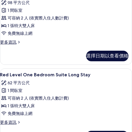
98 平方公尺
情
Red
1 間臥室
Level
可容納 2 人 (依實際入住人數計費)
One
1 張特大雙人床
Bedroom
Master
免費無線上網
Suite
更
更多資訊
的
多
Red
所
選擇日期以查看價格
Level
有
One
Bedroom
相
Red Level One Bedroom Suite
顯
2
Master
Red Level One Bedroom Suite Long Stay
片
示
Suite
62 平方公尺
的
Red
詳
1 間臥室
Level
情
可容納 2 人 (依實際入住人數計費)
One
1 張特大雙人床
Bedroom
Suite
免費無線上網
Long
更
更多資訊
Stay
多