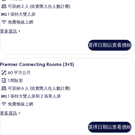
Level
可容納 2 人 (依實際入住人數計費)
One
1 張特大雙人床
Bedroom
Suite
免費無線上網
的
更
更多資訊
多
所
Red
有
選擇日期以查看價格
Level
相
One
Bedroom
片
高級寢具、迷你吧、客房內保險箱、書
顯
4
Suite
Premier Connecting Rooms (3+3)
示
的
60 平方公尺
詳
Premier
情
1 間臥室
Connecting
可容納 6 人 (依實際入住人數計費)
Rooms
1 張特大雙人床和 2 張單人床
(3+3)
的
免費無線上網
所
更
更多資訊
多
有
Premier
選擇日期以查看價格
相
Connecting
Rooms