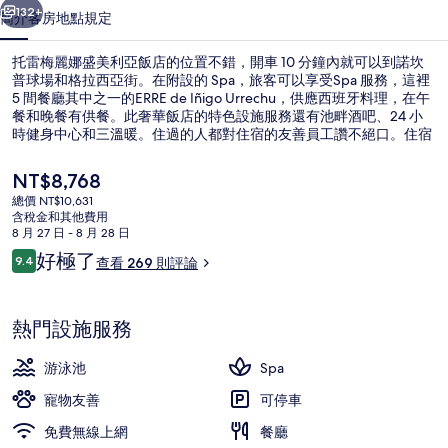
利
132+
簡介
客房
地點
規定
亞
托雷梅麗娜盛美利亞飯店的位置不錯，開車 10 分鐘內就可以到諾坎
飯
普球場和格拉西亞街。在附設的 Spa，旅客可以享受Spa 服務，這裡
5 間餐廳其中之一的ERRE de Iñigo Urrechu，供應西班牙料理，在午
店
餐和晚餐有供餐。此奢華飯店的特色設施服務還有池畔酒吧、24 小
的
時健身中心和三溫暖。住過的人都對住宿的友善員工讚不絕口。住宿
離大眾運輸工具不遠，走路到大學區站只要 5 分鐘，到Zona
相
Universitària 電車站也只要 8 分鐘。
目
NT$8,768
前
片
總價 NT$10,631
的
含稅金和其他費用
5 間餐廳；供應早餐、午餐和晚餐
集
價
8 月 27 日 - 8 月 28 日
格
評
好極了
9.4
查看 269 則評論
是
9.4 分，滿分 10 分，
論
NT$8,768
熱門設施服務
游泳池
Spa
寵物友善
可停車
免費無線上網
餐廳