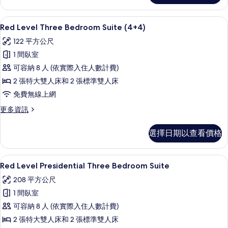
相
Three
Bedroom
片
高級寢具、迷你吧、客房內保險箱、書
顯
4
Suite
Red Level Three Bedroom Suite (4+4)
示
的
122 平方公尺
詳
Red
情
1 間臥室
Level
可容納 8 人 (依實際入住人數計費)
Three
2 張特大雙人床和 2 張標準雙人床
Bedroom
Suite
免費無線上網
(4+4)
更
更多資訊
的
多
Red
所
選擇日期以查看價格
Level
有
Three
Bedroom
相
高級寢具、迷你吧、客房內保險箱、書
顯
10
Suite
Red Level Presidential Three Bedroom Suite
片
示
(4+4)
208 平方公尺
的
Red
詳
1 間臥室
Level
情
可容納 8 人 (依實際入住人數計費)
Presidential
2 張特大雙人床和 2 張標準雙人床
Three