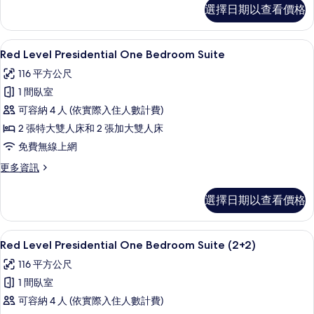
Red
的
選擇日期以查看價格
Level
所
One
Bedroom
有
高級寢具、迷你吧、客房內保險箱、書
顯
8
Suite
Red Level Presidential One Bedroom Suite
相
示
Long
116 平方公尺
片
Stay
Red
的
1 間臥室
Level
詳
可容納 4 人 (依實際入住人數計費)
Presidential
情
2 張特大雙人床和 2 張加大雙人床
One
Bedroom
免費無線上網
Suite
更
更多資訊
的
多
Red
所
選擇日期以查看價格
Level
有
Presidential
One
相
高級寢具、迷你吧、客房內保險箱、書
顯
8
Bedroom
Red Level Presidential One Bedroom Suite (2+2)
片
示
Suite
116 平方公尺
的
Red
詳
1 間臥室
Level
情
可容納 4 人 (依實際入住人數計費)
Presidential