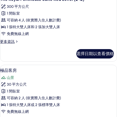
片
示
Level
300 平方公尺
的
The
詳
1 間臥室
Royal
情
可容納 4 人 (依實際入住人數計費)
Penthouse
1 張特大雙人床和 2 張加大雙人床
Suite
Red
免費無線上網
Level
更
更多資訊
(2+2)
多
The
的
選擇日期以查看價格
Royal
所
Penthouse
Suite
有
高級寢具、迷你吧、客房內保險箱、書
顯
4
Red
極品客房
相
示
Level
山景
片
(2+2)
極
的
30 平方公尺
品
詳
1 間臥室
情
客
可容納 2 人 (依實際入住人數計費)
房
1 張特大雙人床或 2 張標準雙人床
的
免費無線上網
所