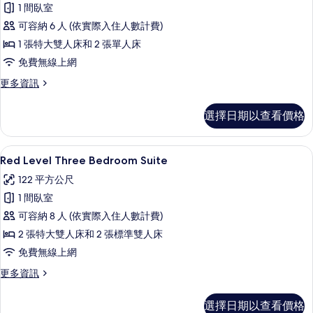
1 間臥室
Connecting
可容納 6 人 (依實際入住人數計費)
Rooms
1 張特大雙人床和 2 張單人床
(3+3)
的
免費無線上網
所
更
更多資訊
多
有
Deluxe
選擇日期以查看價格
相
Connecting
Rooms
片
(3+3)
高級寢具、迷你吧、客房內保險箱、書
顯
4
的
Red Level Three Bedroom Suite
示
詳
122 平方公尺
情
Red
1 間臥室
Level
可容納 8 人 (依實際入住人數計費)
Three
2 張特大雙人床和 2 張標準雙人床
Bedroom
Suite
免費無線上網
的
更
更多資訊
多
所
Red
有
選擇日期以查看價格
Level