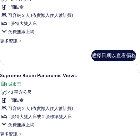
的
客
詳
1 間臥室
房
情
可容納 2 人 (依實際入住人數計費)
(Supreme)
1 張特大雙人床
的
免費無線上網
所
更
更多資訊
有
多
相
客
選擇日期以查看價格
房
片
(Supreme)
的
高級寢具、迷你吧、客房內保險箱、書
顯
6
詳
Supreme Room Panoramic Views
示
情
城市景
Supreme
43 平方公尺
Room
1 間臥室
Panoramic
可容納 2 人 (依實際入住人數計費)
Views
的
1 張特大雙人床或 2 張標準雙人床
所
免費無線上網
有
更
更多資訊
多