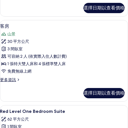
相
Supreme
選擇日期以查看價格
片
Room
Panoramic
Views
高級寢具、迷你吧、客房內保險箱、書
顯
3
的
客房
示
詳
山景
情
客
30 平方公尺
房
3 間臥室
的
可容納 2 人 (依實際入住人數計費)
所
1 張特大雙人床和 4 張標準雙人床
有
免費無線上網
相
更
更多資訊
片
多
客
選擇日期以查看價格
房
的
詳
高級寢具、迷你吧、客房內保險箱、書
顯
3
情
Red Level One Bedroom Suite
示
62 平方公尺
Red
1 間臥室