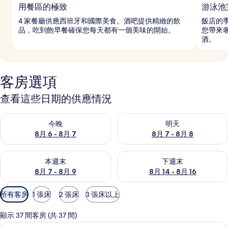
用餐區的極致
游泳池
4 家餐廳供應西班牙和國際美食。酒吧提供精緻的飲
飯店的
品，吃到飽早餐確保您每天都有一個美味的開始。
您帶來
酒。
客房選項
查看這些日期的供應情況
查看今晚 (8月 6 - 8月 7) 的供應情況
查看明天 (8月 7 - 8月 8) 的
今晚
明天
8月 6 - 8月 7
8月 7 - 8月 8
查看本週末 (8月 7 - 8月 9) 的供應情況
查看下週末 (8月 14 - 8月 16)
本週末
下週末
8月 7 - 8月 9
8月 14 - 8月 16
可
所有客房
1 張床
2 張床
3 張床以上
用
的
顯示 37 間客房 (共 37 間)
客
高級寢具、迷你吧、客房內保險箱、書
顯