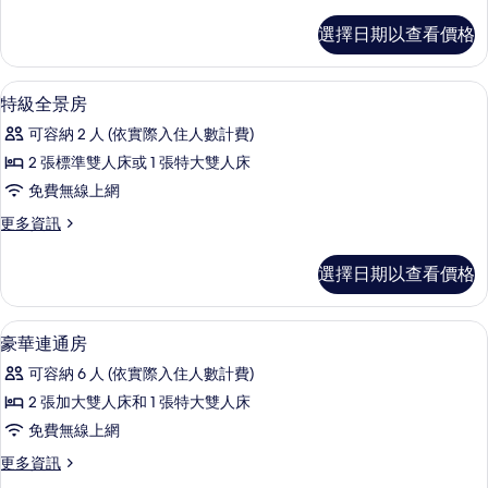
多
所
豪
選擇日期以查看價格
華
有
房
相
的
高級寢具、迷你吧、客房內保險箱、書
顯
3
詳
特級全景房
片
示
情
可容納 2 人 (依實際入住人數計費)
特
2 張標準雙人床或 1 張特大雙人床
級
免費無線上網
全
更
更多資訊
景
多
房
特
選擇日期以查看價格
級
的
全
所
景
高級寢具、迷你吧、客房內保險箱、書
顯
2
房
豪華連通房
有
示
的
相
可容納 6 人 (依實際入住人數計費)
詳
豪
情
片
2 張加大雙人床和 1 張特大雙人床
華
免費無線上網
連
更
更多資訊
通
多