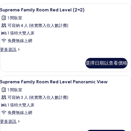
Red
相
高級寢具、迷你吧、客房內保險箱、書
顯
3
Level
Supreme Family Room Red Level (2+2)
片
示
的
1 間臥室
詳
Supreme
情
可容納 4 人 (依實際入住人數計費)
Family
1 張特大雙人床
Room
免費無線上網
Red
Level
更
更多資訊
多
(2+2)
Supreme
的
選擇日期以查看價格
Family
所
Room
Red
有
高級寢具、迷你吧、客房內保險箱、書
顯
4
Level
Supreme Family Room Red Level Panoramic View
相
示
(2+2)
1 間臥室
的
片
Supreme
詳
可容納 3 人 (依實際入住人數計費)
Family
情
1 張特大雙人床
Room
免費無線上網
Red
Level
更
更多資訊
多
Panoramic