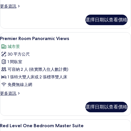
相
更
更多資訊
多
片
Premier
選擇日期以查看價格
Connecting
Rooms
的
高級寢具、迷你吧、客房內保險箱、書
顯
4
詳
Premier Room Panoramic Views
示
情
城市景
Premier
30 平方公尺
Room
1 間臥室
Panoramic
可容納 2 人 (依實際入住人數計費)
Views
的
1 張特大雙人床或 2 張標準雙人床
所
免費無線上網
有
更
更多資訊
多
相
Premier
選擇日期以查看價格
片
Room
Panoramic
Views
Red Level One Bedroom Mast
顯
4
的
Red Level One Bedroom Master Suite
示
詳