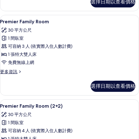
的
選擇日期以查看價格
Level
所
Presidential
Two
有
高級寢具、迷你吧、客房內保險箱、書
顯
4
Bedroom
Premier Family Room
相
示
Suite
30 平方公尺
片
(3+3)
Premier
的
1 間臥室
Family
詳
可容納 3 人 (依實際入住人數計費)
Room
情
1 張特大雙人床
的
免費無線上網
所
有
更
更多資訊
多
相
Premier
選擇日期以查看價格
片
Family
Room
的
高級寢具、迷你吧、客房內保險箱、書
顯
4
詳
Premier Family Room (2+2)
示
情
30 平方公尺
Premier
1 間臥室
Family
可容納 4 人 (依實際入住人數計費)
Room
1 張特大雙人床