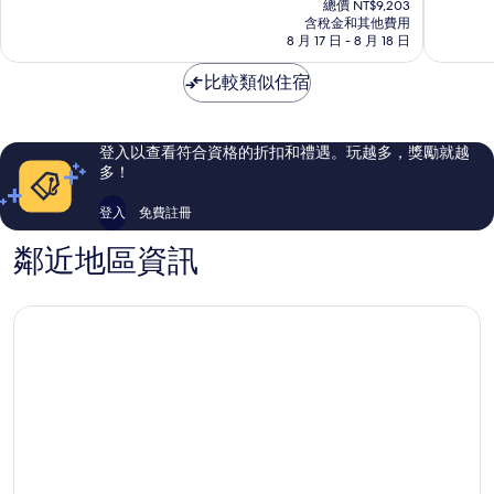
徒-
旗
10
10
總價 NT$9,203
價
蒙
含稅金和其他費用
下
分，
分，
格
8 月 17 日 - 8 月 18 日
特
飯
太
好
為
惠
店
棒
極
NT$7,470
比較類似住宿
奇
埃
了，
了，
普
1,362
1,009
布
則
則
勒
評
評
登入以查看符合資格的折扣和禮遇。玩越多，獎勵就越
塞
論
論
多！
克
登入
免費註冊
鄰近地區資訊