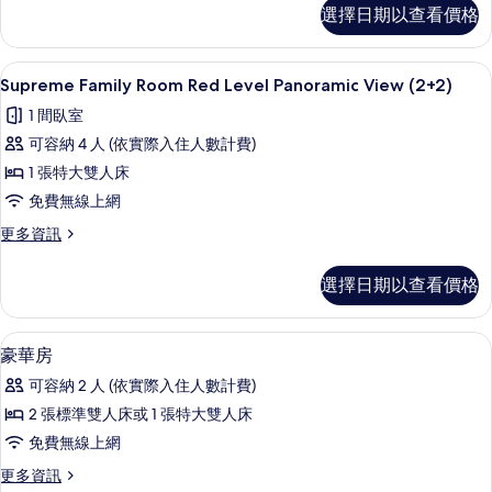
Supreme
View
選擇日期以查看價格
Family
的
Room
Red
所
高級寢具、迷你吧、客房內保險箱、書
顯
4
Level
Supreme Family Room Red Level Panoramic View (2+2)
有
示
Panoramic
1 間臥室
相
View
Supreme
的
可容納 4 人 (依實際入住人數計費)
片
Family
詳
1 張特大雙人床
Room
情
免費無線上網
Red
Level
更
更多資訊
多
Panoramic
Supreme
View
選擇日期以查看價格
Family
(2+2)
Room
的
Red
名牌盥洗用品、吹風機、浴袍、拖鞋
顯
1
Level
豪華房
所
示
Panoramic
可容納 2 人 (依實際入住人數計費)
有
View
豪
(2+2)
2 張標準雙人床或 1 張特大雙人床
相
華
的
免費無線上網
片
詳
房
情
更
更多資訊
的