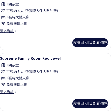
示
的
1 間臥室
詳
Premier
情
可容納 4 人 (依實際入住人數計費)
Family
1 張特大雙人床
Room
免費無線上網
Panoramic
View
更
更多資訊
多
(2+2)
Premier
的
選擇日期以查看價格
Family
所
Room
Panoramic
有
高級寢具、迷你吧、客房內保險箱、書
顯
3
View
Supreme Family Room Red Level
相
示
(2+2)
1 間臥室
的
片
Supreme
詳
可容納 3 人 (依實際入住人數計費)
Family
情
1 張特大雙人床
Room
免費無線上網
Red
Level
更
更多資訊
多
的
Supreme
所
選擇日期以查看價格
Family
有
Room