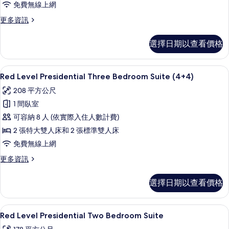
Bedroom
免費無線上網
Suite
更
更多資訊
的
多
Red
所
選擇日期以查看價格
Level
有
Presidential
Three
相
高級寢具、迷你吧、客房內保險箱、書
顯
10
Bedroom
Red Level Presidential Three Bedroom Suite (4+4)
片
示
Suite
208 平方公尺
的
Red
詳
1 間臥室
Level
情
可容納 8 人 (依實際入住人數計費)
Presidential
2 張特大雙人床和 2 張標準雙人床
Three
Bedroom
免費無線上網
Suite
更
更多資訊
(4+4)
多
Red
的
選擇日期以查看價格
Level
所
Presidential
Three
有
高級寢具、迷你吧、客房內保險箱、書
顯
8
Bedroom
Red Level Presidential Two Bedroom Suite
相
示
Suite