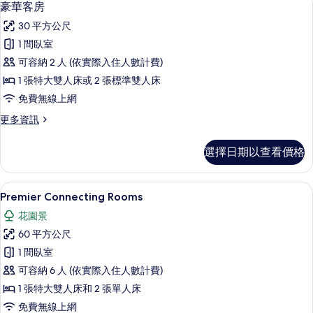
2
豪華客房
房
示
篩
30 平方公尺
豪
選
1 間臥室
華
條
可容納 2 人 (依實際入住人數計費)
客
件
1 張特大雙人床或 2 張標準雙人床
房
免費無線上網
的
更
更多資訊
所
多
有
豪
選擇日期以查看價格
華
相
客
片
房
高級寢具、迷你吧、客房內保險箱、書
顯
3
的
Premier Connecting Rooms
示
詳
花園景
情
Premier
60 平方公尺
Connecting
1 間臥室
Rooms
可容納 6 人 (依實際入住人數計費)
的
1 張特大雙人床和 2 張單人床
所
免費無線上網
有