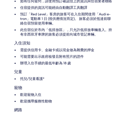
如有任何疑問，請使用預訂確認信上的資訊與住宿業者聯絡
住宿提供的資訊可能經由自動翻譯工具翻譯
預訂「Red Level」客房的旅客可在入住期間使用「Audi e-
tron」電動車 1 日 (視供應情況而定)。 旅客必須於抵達前聯
絡住宿預留使用車輛。
此住宿位於市內「低排放區」，只允許低排放車輛進入。持
有非西班牙車牌的旅客必須提前向城市登記車輛。
入住須知
需提供信用卡、金融卡或以現金做為雜費的押金
可能需要出示政府核發且附有照片的證件
辦理入住手續的最低年齡為 18 歲
兒童
托兒/兒童看護*
寵物
歡迎寵物入住
歡迎攜帶服務性動物
網路