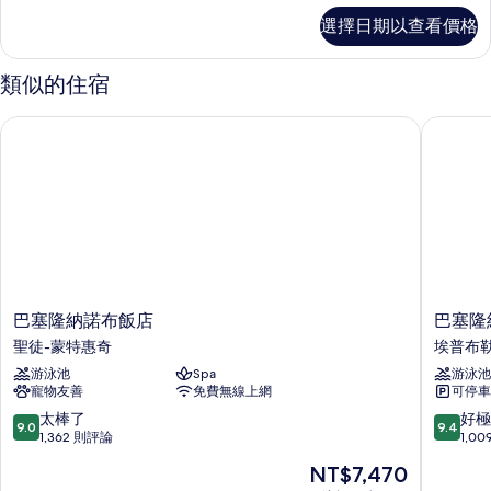
房
豪
選擇日期以查看價格
華
的
連
所
通
類似的住宿
房
有
的
巴塞隆納諾布飯店
巴塞隆納
相
詳
情
片
巴
巴
巴塞隆納諾布飯店
巴塞隆
塞
塞
聖徒-蒙特惠奇
埃普布
隆
隆
游泳池
Spa
游泳池
納
納
寵物友善
免費無線上網
可停車
諾
洲
布
際
9.0
9.4
太棒了
好極
9.0
9.4
飯
飯
分，
分，
1,362 則評論
1,0
店
店
滿
滿
現
NT$7,470
聖
IHG
分
分
在