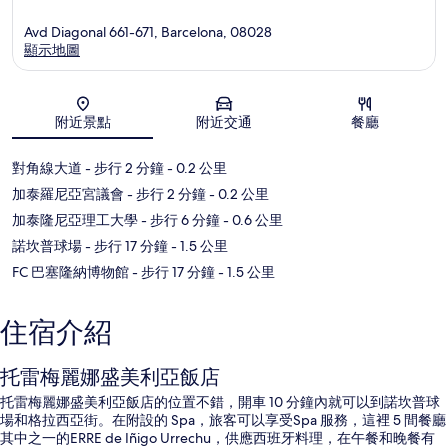
Avd Diagonal 661-671, Barcelona, 08028
顯示地圖
地圖
附近景點
附近交通
餐廳
對角線大道
- 步行 2 分鐘
- 0.2 公里
加泰羅尼亞宮議會
- 步行 2 分鐘
- 0.2 公里
加泰隆尼亞理工大學
- 步行 6 分鐘
- 0.6 公里
諾坎普球場
- 步行 17 分鐘
- 1.5 公里
FC 巴塞隆納博物館
- 步行 17 分鐘
- 1.5 公里
住宿介紹
托雷梅麗娜盛美利亞飯店
托雷梅麗娜盛美利亞飯店的位置不錯，開車 10 分鐘內就可以到諾坎普球
場和格拉西亞街。在附設的 Spa，旅客可以享受Spa 服務，這裡 5 間餐廳
其中之一的ERRE de Iñigo Urrechu，供應西班牙料理，在午餐和晚餐有