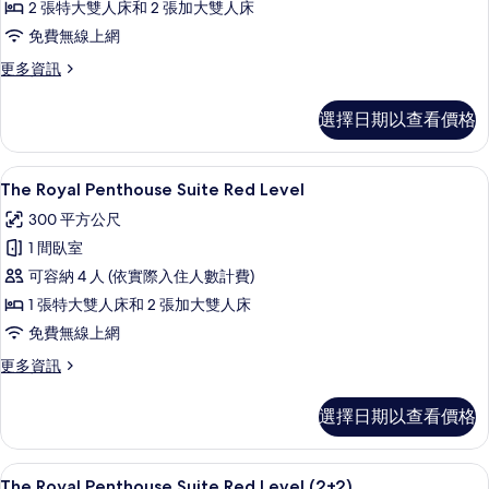
2 張特大雙人床和 2 張加大雙人床
One
Bedroom
免費無線上網
Suite
更
更多資訊
(2+2)
多
Red
的
選擇日期以查看價格
Level
所
Presidential
One
有
高級寢具、迷你吧、客房內保險箱、書
顯
20
Bedroom
The Royal Penthouse Suite Red Level
相
示
Suite
300 平方公尺
片
(2+2)
The
的
1 間臥室
Royal
詳
可容納 4 人 (依實際入住人數計費)
Penthouse
情
1 張特大雙人床和 2 張加大雙人床
Suite
Red
免費無線上網
Level
更
更多資訊
的
多
The
所
選擇日期以查看價格
Royal
有
Penthouse
Suite
相
高級寢具、迷你吧、客房內保險箱、書
顯
20
Red
The Royal Penthouse Suite Red Level (2+2)