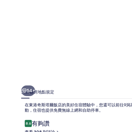
爾
飯
店
的
相
片
集
54+
簡介
客房
地點
規定
在東港奇斯塔爾飯店的美好住宿體驗中，您還可以前往9洞
動，住宿也提供免費無線上網和自助停車。
評
有夠讚
8.6
8.6 分，滿分 10 分，
論
查看 308 則評論