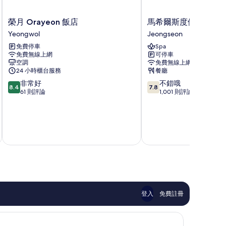
榮
馬
榮月 Orayeon 飯店
馬希爾斯度假飯店
月
希
Yeongwol
Jeongseon
Orayeon
爾
免費停車
Spa
飯
斯
免費無線上網
可停車
店
度
空調
免費無線上網
Yeongwol
假
24 小時櫃台服務
餐廳
飯
8.4
7.8
非常好
不錯哦
店
8.4
7.8
分，
分，
61 則評論
1,001 則評論
Jeongseon
滿
滿
分
分
10
10
分，
分，
8 月
非
不
常
錯
好，
哦，
61
1,001
則
則
評
評
論
論
登入
免費註冊