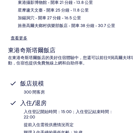
東港攝影博物館
- 開車 21 分鐘
- 13.8 公里
地
星摩廬天文臺
- 開車 25 分鐘
- 11.8 公里
加錫洞穴
- 開車 27 分鐘
- 16.5 公里
旌善高爾夫鄉村俱樂部飯店
- 開車 38 分鐘
- 30.7 公里
查看更多
東港奇斯塔爾飯店
在東港奇斯塔爾飯店的美好住宿體驗中，您還可以前往9洞高爾夫球
動，住宿也提供免費無線上網和自助停車。
飯店規模
300 間客房
入住/退房
入住登記開始時間：15:00；入住登記結束時間：
22:00
提前入住需視供應情況而定
辦理入住手續的最低年齡：19 歲