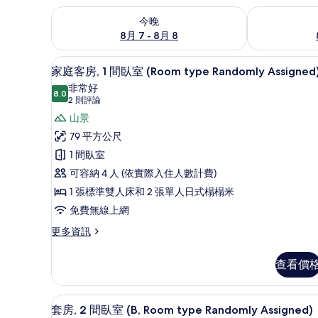
查看今晚 (8月 7 - 8月 8) 的供應情況
查看明天 (8月 
今晚
8月 7 - 8月 8
家庭客房, 1 間臥室 (Room type
顯
3
家庭客房, 1 間臥室 (Room type Randomly Assigned
示
非常好
8.0
8.0 分，滿分 10 分
家
(2
2 則評論
則
庭
山景
評
客
79 平方公尺
論)
房,
1 間臥室
1
可容納 4 人 (依實際入住人數計費)
間
1 張標準雙人床和 2 張單人日式榻榻米
臥
免費無線上網
室
更
更多資訊
多
(Room
家
type
查看價
庭
Randomly
客
Assigned)
房,
套房, 2 間臥室 (B, Room type
顯
5
1
套房, 2 間臥室 (B, Room type Randomly Assigned)
的