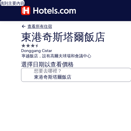
跳到主要內容
查看所有住宿
東港奇斯塔爾飯店
3.5
Donggang Cistar
星
寧越飯店，設有高爾夫球場和會議中心
級
選擇日期以查看價格
住
想要去哪裡？
宿
東
港
奇
斯
塔