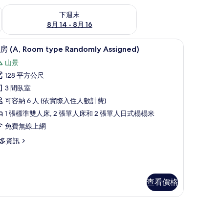
查看下週末 (8月 14 - 8月 16) 的供應情況
下週末
8月 14 - 8月 16
omly Assigned) | 免費無線上網、床單
套房 (A, Room type Randomly Assigned) |
顯
5
房 (A, Room type Randomly Assigned)
示
山景
套
128 平方公尺
房
3 間臥室
A,
可容納 6 人 (依實際入住人數計費)
oom
1 張標準雙人床, 2 張單人床和 2 張單人日式榻榻米
ype
免費無線上網
andomly
ssigned)
多資訊
的
所
有
,
查看價格
oom
相
pe
片
ndomly
signed)