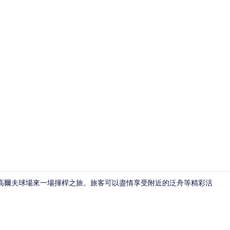
SUITE+(P
高爾夫球場來一場揮桿之旅。旅客可以盡情享受附近的泛舟等精彩活
餐廳