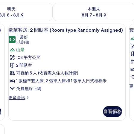
8 - 8月 9) 的供應情況
查看本週末 (8月 7 - 8月 9) 的供應情況
明天
本週末
8月 8 - 8月 9
8月 7 - 8月 9
 Randomly Assigned) | 免費無線上網、床單
豪華客房, 2 間臥室 (Room type Rand
顯
3
)
豪華客房, 2 間臥室 (Room type Randomly Assigned)
套
示
非常好
8.0
8.0 分，滿分 10 分
豪
(3
3 則評論
則
華
山景
評
(
客
108 平方公尺
論)
R
房,
2 間臥室
t
2
可容納 5 人 (依實際入住人數計費)
R
間
1 張標準雙人床, 2 張單人床和 1 張單人日式榻榻米
A
更
更
臥
免費無線上網
多
室
套
更
更多資訊
房
多
(Room
(A
豪
type
格
查看價格
R
華
Randomly
ty
客
Assigned)
Ra
房,
 Randomly Assigned) | 免費無線上網、床單
As
2
的