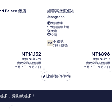
旌
nd Palace 飯店
旌善高堡渡假村
善
Jeongseon
高
免費停車
堡
免費無線上網
渡
餐廳
假
空調
村
7.8
不錯哦
Jeongseon
7.8
分，
785 則評論
滿
現
現
NT$1,152
NT$896
分
在
在
10
總價 NT$1,269
總價 NT$987
價
價
含稅金和其他費用
含稅金和其他費用
分，
格
格
9 月 7 日 - 9 月 8 日
9 月 7 日 - 9 月 8 日
不
為
為
錯
NT$1,152
NT$896
比較類似住宿
哦，
785
則
評
論
越多，獎勵就越多！