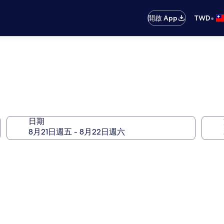
•
開啟 App
TWD
日期