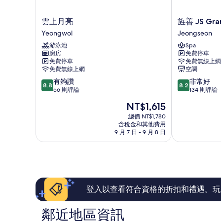
詳
情
雲
旌
雲上月亮
旌善 JS Gra
上
善
Yeongwol
Jeongseon
月
JS
游泳池
Spa
亮
Grand
廚房
免費停車
Yeongwol
Palace
免費停車
免費無線上網
飯
免費無線上網
空調
店
8.8
8.2
有夠讚
非常好
Jeongseon
8.8
8.2
分，
分，
56 則評論
134 則評論
滿
滿
現
NT$1,615
分
分
在
10
10
總價 NT$1,780
價
含稅金和其他費用
分，
分，
格
9 月 7 日 - 9 月 8 日
有
非
為
夠
常
NT$1,615
讚，
好，
56
134
則
則
評
評
論
論
登入以查看符合資格的折扣和禮遇。玩
鄰近地區資訊