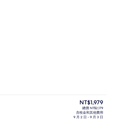
LUS) | 起居區 | 65-吋平面電視、有線頻道、電視、付費電影
FAMILY+(PLUS) | 免費無線上網、床單
目
NT$1,979
前
總價 NT$2,179
的
含稅金和其他費用
高爾夫
價
9 月 2 日 - 9 月 3 日
格
是