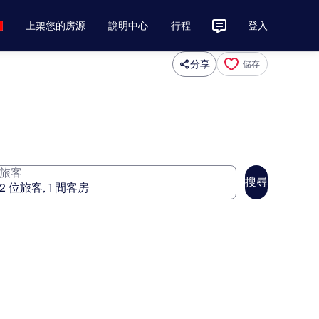
上架您的房源
說明中心
行程
登入
分享
儲存
旅客
搜尋