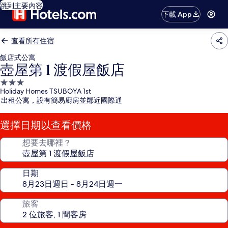
跳到主要內容
下載 App
查看所有住宿
飯店式公寓
壺屋第 1 渡假屋飯店
3.0
Holiday Homes TSUBOYA 1st
星
出租公寓，設有簡易廚房並鄰近國際通
級
住
選擇日期以查看價格
宿
想要去哪裡？
日期
旅客