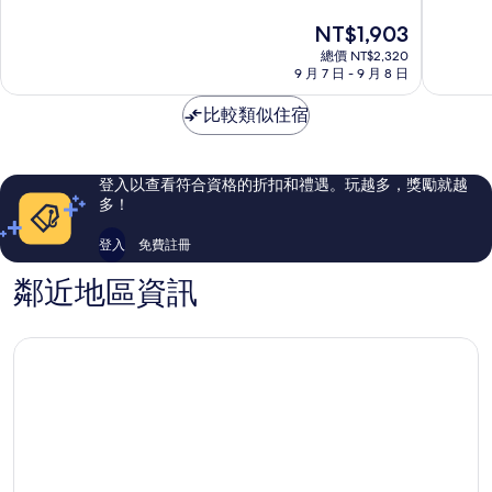
海
那
分
分
現
NT$1,903
洋
霸
10
10
在
溫
市
分，
分，
總價 NT$2,320
價
泉
中
有
非
9 月 7 日 - 9 月 8 日
格
飯
心
夠
常
為
店
讚，
好，
比較類似住宿
NT$1,903
那
2,390
225
霸
則
則
市
評
評
登入以查看符合資格的折扣和禮遇。玩越多，獎勵就越
中
論
論
多！
心
登入
免費註冊
鄰近地區資訊