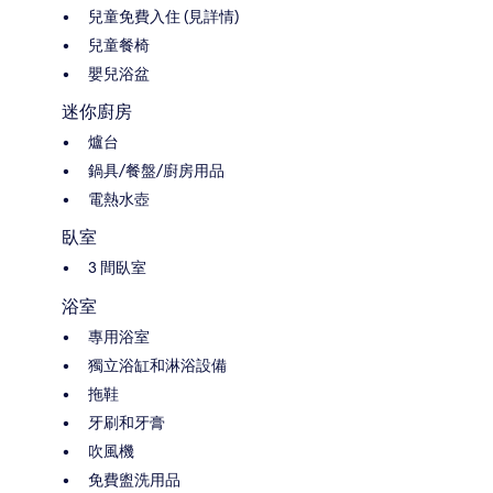
兒童免費入住 (見詳情)
兒童餐椅
嬰兒浴盆
迷你廚房
爐台
鍋具/餐盤/廚房用品
電熱水壺
臥室
3 間臥室
浴室
專用浴室
獨立浴缸和淋浴設備
拖鞋
牙刷和牙膏
吹風機
免費盥洗用品