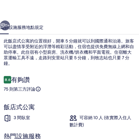
假
屋
一個
下一個
飯
11+
簡介
設施服務
地點
規定
店
此飯店式公寓的位置很好，開車 5 分鐘就可以到國際通和泊港。旅客
的
可以盡情享受附近的浮潛等精彩活動，住宿也提供免費無線上網和自
相
助停車。此住宿有小型廚房、洗衣機/烘衣機和平面電視。住宿離大
眾運輸工具不遠，走路到安里站只要 5 分鐘，到牧志站也只要 7 分
片
鐘。
集
評
有夠讚
8.6
8.6 分，滿分 10 分，
論
75 則第三方評論
公寓, 3 間臥室 | 3 間臥室、書桌、免
飯店式公寓
3 間臥室
可容納 10 人 (依實際入住人
數計費)
熱門設施服務