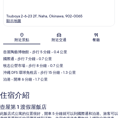
Tsuboya 2-6-23 2F, Naha, Okinawa, 902-0065
顯示地圖
地圖
附近景點
附近交通
餐廳
壺屋陶藝博物館
- 步行 5 分鐘
- 0.4 公里
國際通
- 步行 7 分鐘
- 0.7 公里
牧志公營市場
- 步行 8 分鐘
- 0.7 公里
沖繩 DFS 環球免稅店
- 步行 15 分鐘
- 1.3 公里
泊港
- 開車 6 分鐘
- 1.7 公里
住宿介紹
壺屋第 1 渡假屋飯店
此飯店式公寓的位置很好，開車 5 分鐘就可以到國際通和泊港。旅客可以