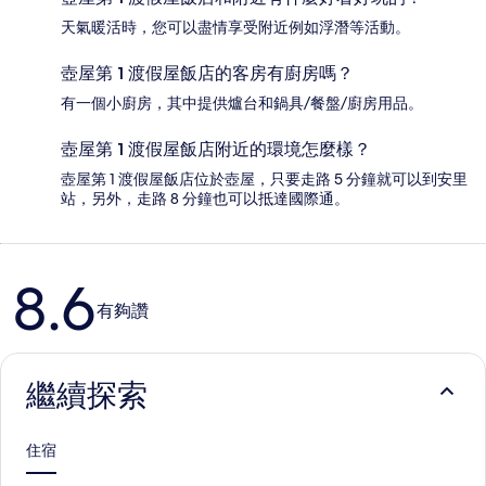
天氣暖活時，您可以盡情享受附近例如浮潛等活動。
壺屋第 1 渡假屋飯店的客房有廚房嗎？
有一個小廚房，其中提供爐台和鍋具/餐盤/廚房用品。
壺屋第 1 渡假屋飯店附近的環境怎麼樣？
壺屋第 1 渡假屋飯店位於壺屋，只要走路 5 分鐘就可以到安里
站，另外，走路 8 分鐘也可以抵達國際通。
評
8.6
論
有夠讚
繼續探索
住宿