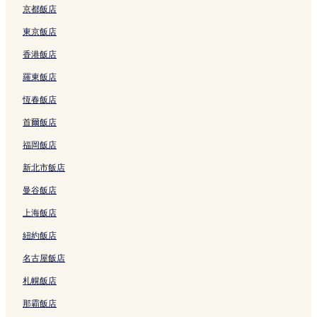
a
l
s
京都飯店
w
的
o
a
連
r
東京飯店
的
結
t
香港飯店
連
s
結
的
羅東飯店
連
結
恆春飯店
首爾飯店
福岡飯店
新北市飯店
曼谷飯店
上海飯店
紐約飯店
名古屋飯店
札幌飯店
那霸飯店