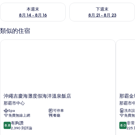
查看本週末 (8月 14 - 8月 16) 的供應情況
查看下週末 (8月 21 - 8月 23
本週末
下週末
8月 14 - 8月 16
8月 21 - 8月 23
類似的住宿
沖繩吉慶海灘度假海洋溫泉飯店
那霸金城
沖
那
沖繩吉慶海灘度假海洋溫泉飯店
那霸金
繩
霸
那霸市中心
那霸市
吉
金
Spa
可停車
洗衣設
慶
城
免費無線上網
餐廳
免費無
海
先
灘
生
8.8
8.0
有夠讚
非常
8.8
8.0
度
飯
分，
分，
2,390 則評論
225
假
店
滿
滿