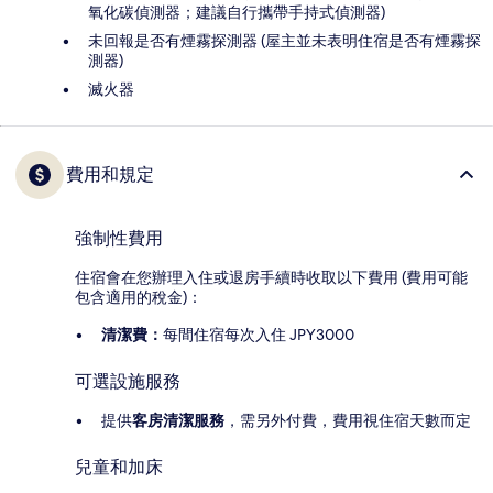
氧化碳偵測器；建議自行攜帶手持式偵測器)
未回報是否有煙霧探測器 (屋主並未表明住宿是否有煙霧探
測器)
滅火器
費用和規定
強制性費用
住宿會在您辦理入住或退房手續時收取以下費用 (費用可能
包含適用的稅金)：
清潔費：
每間住宿每次入住 JPY3000
可選設施服務
提供
客房清潔服務
，需另外付費，費用視住宿天數而定
兒童和加床