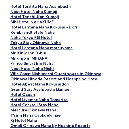
H
Hotel Torifito Naha Asahibashi
o
N
Nest Hotel Naha Kumoji
t
e
H
Hotel Tenshi-Kan Kumoji
e
s
o
B
Bibi Hotel NAHAKUME
l
t
t
i
H
Hotel Lantana Naha Kokusai - Dori
T
H
e
b
o
R
Rembrandt Style Naha
o
o
l
i
t
e
N
Naha Tokyu REI Hotel
r
t
T
H
e
m
a
T
Tokyu Stay Okinawa Naha
i
e
e
o
l
b
h
o
H
Hotel Lantana Naha matsuyama
f
l
n
t
L
r
a
k
o
M
Mr. Kinjo inn D-buil
i
N
s
e
a
a
T
y
t
r
M
Mr.kinjo in MIHARA
t
a
h
l
n
n
o
u
e
.
r
P
Prince Smart Inn Naha
o
h
i
N
t
d
k
S
l
K
.
r
N
Nest Hotel Naha Nishi
N
a
-
A
a
t
y
t
L
i
k
i
e
V
Villa Coast Nishimachi Guesthouse in Okinawa
a
K
K
H
n
S
u
a
a
n
i
n
s
i
O
Okinawa Hinode Resort and Hot spring Hotel
h
u
a
A
a
t
R
y
n
j
n
c
t
l
k
H
Hotel Abest Naha Kokusaidori
a
m
n
K
N
y
E
O
t
o
j
e
H
l
i
o
G
Grand Stay Asahibashi Ekimae
A
o
K
U
a
l
I
k
a
i
o
S
o
a
n
t
r
H
Hotel Ocean
s
j
u
M
h
e
H
i
n
n
i
m
t
C
a
e
a
o
H
Hotel Livemax Naha Tomariko
a
i
m
E
a
N
o
n
a
n
n
a
e
o
w
l
n
t
o
H
Hotel Cocktail Stay Naha
h
的
o
的
K
a
t
a
N
D
M
r
l
a
a
A
d
e
t
o
M
Mercure Okinawa Naha
i
連
j
連
o
h
e
w
a
-
I
t
N
s
H
b
S
l
e
t
e
Y
Y'sinn Naha Orokuekimae
b
結
i
結
k
a
l
a
h
b
H
I
a
t
i
e
t
O
l
e
r
'
R
Rj Hotel Naha
a
的
u
的
的
N
a
u
A
n
h
N
n
s
a
c
L
l
c
s
j
O
Omo5 Okinawa Naha by Hoshino Resorts