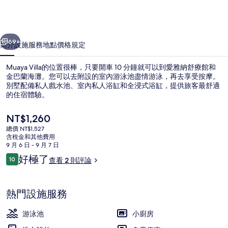
集
一個
下一個
69+
簡介
設施服務
地點
價格
規定
Muaya Villa的位置很棒，只要開車 10 分鐘就可以到愛雅納舒療館和
金巴蘭海灘。您可以去附設的室內游泳池盡情游泳，再去享受按摩。
別墅配備私人戲水池、室內私人浴缸和全浸式浴缸，提供旅客最舒適
的住宿體驗。
目
NT$1,260
前
總價 NT$1,527
的
含稅金和其他費用
價
9 月 6 日 - 9 月 7 日
室內游泳池
格
評
好極了
10
查看 2 則評論
是
10 分，滿分 10 分，
論
NT$1,260
熱門設施服務
游泳池
小廚房