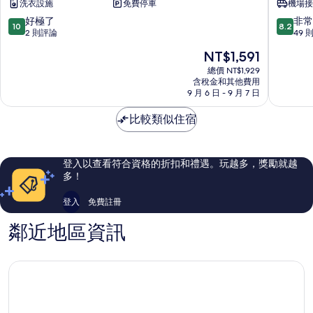
洗衣設施
免費停車
機場接
別
子
墅
飯
10.0
8.2
好極了
非常
10
8.2
Jimbaran
店
分，
分，
2 則評論
49 
Jimbara
滿
滿
現
NT$1,591
分
分
在
10
10
總價 NT$1,929
價
含稅金和其他費用
分，
分，
格
9 月 6 日 - 9 月 7 日
好
非
為
極
常
NT$1,591
比較類似住宿
了，
好，
2
49
則
則
評
評
登入以查看符合資格的折扣和禮遇。玩越多，獎勵就越
論
論
多！
登入
免費註冊
鄰近地區資訊