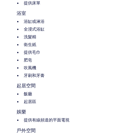
提供床單
浴室
浴缸或淋浴
全浸式浴缸
洗髮精
衛生紙
提供毛巾
肥皂
吹風機
牙刷和牙膏
起居空間
飯廳
起居區
娛樂
提供有線頻道的平面電視
戶外空間