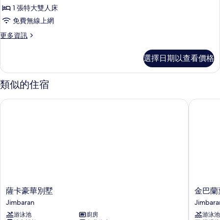
客
所
House)
1 張特大雙人床
房
的
有
免費無線上網
詳
(Plunge
相
情
更
更多資訊
Pool)
片
多
的
標
選擇日期以查看價格
準
所
客
有
房
類似的住宿
相
(Plunge
Pool)
片
薩卡豪華別墅
金巴蘭葉
的
詳
情
薩
金
薩卡豪華別墅
金巴蘭
卡
巴
Jimbaran
Jimbara
豪
蘭
游泳池
廚房
游泳池
華
葉