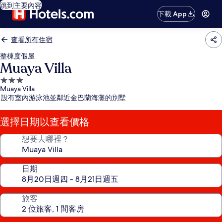
跳到主要內容
下載 App
查看所有住宿
整棟度假屋
Muaya Villa
3.0
Muaya Villa
星
設有室內游泳池並鄰近金巴蘭海灘的別墅
級
住
選擇日期以查看價格
宿
想要去哪裡？
日期
旅客