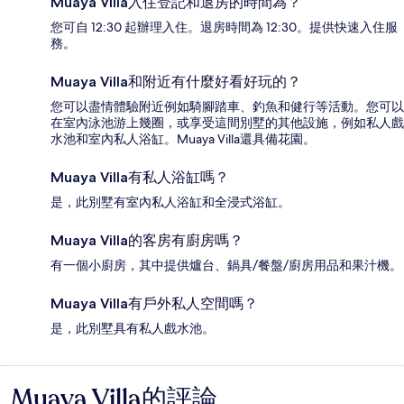
Muaya Villa入住登記和退房的時間為？
您可自 12:30 起辦理入住。退房時間為 12:30。提供快速入住服
務。
Muaya Villa和附近有什麼好看好玩的？
您可以盡情體驗附近例如騎腳踏車、釣魚和健行等活動。您可以
在室內泳池游上幾圈，或享受這間別墅的其他設施，例如私人戲
水池和室內私人浴缸。Muaya Villa還具備花園。
Muaya Villa有私人浴缸嗎？
是，此別墅有室內私人浴缸和全浸式浴缸。
Muaya Villa的客房有廚房嗎？
有一個小廚房，其中提供爐台、鍋具/餐盤/廚房用品和果汁機。
Muaya Villa有戶外私人空間嗎？
是，此別墅具有私人戲水池。
Muaya Villa的評論
評