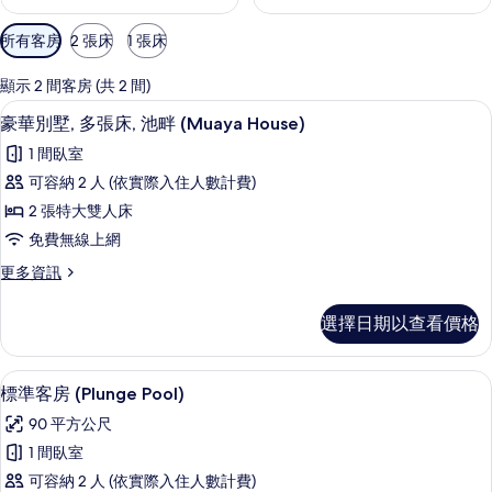
可
所有客房
2 張床
1 張床
用
的
顯示 2 間客房 (共 2 間)
客
豪華別墅, 多張床, 池畔 (Muaya H
顯
25
豪華別墅, 多張床, 池畔 (Muaya House)
房
示
篩
1 間臥室
豪
選
可容納 2 人 (依實際入住人數計費)
華
條
2 張特大雙人床
別
件
免費無線上網
墅,
更
更多資訊
多
多
張
豪
選擇日期以查看價格
華
床,
別
池
墅,
高級寢具、客房內保險箱、書桌、筆電
顯
26
多
標準客房 (Plunge Pool)
畔
示
張
(Muaya
90 平方公尺
床,
標
House)
池
1 間臥室
準
畔
的
可容納 2 人 (依實際入住人數計費)
(Muaya