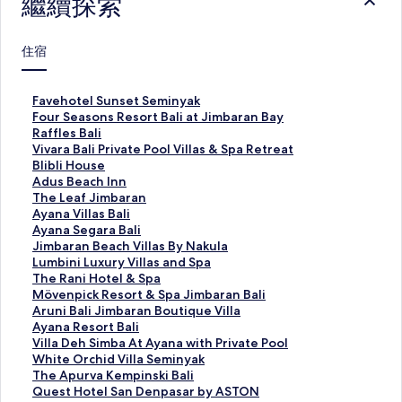
繼續探索
住宿
F
Favehotel Sunset Seminyak
a
F
Four Seasons Resort Bali at Jimbaran Bay
v
o
R
Raffles Bali
e
u
a
V
Vivara Bali Private Pool Villas & Spa Retreat
h
r
f
i
B
Blibli House
o
S
f
v
l
A
Adus Beach Inn
t
e
l
a
i
d
T
The Leaf Jimbaran
e
a
e
r
b
u
h
A
Ayana Villas Bali
l
s
s
a
l
s
e
y
A
Ayana Segara Bali
S
o
B
B
i
B
L
a
y
J
Jimbaran Beach Villas By Nakula
u
n
a
a
H
e
e
n
a
i
L
Lumbini Luxury Villas and Spa
n
s
l
l
o
a
a
a
n
m
u
T
The Rani Hotel & Spa
s
R
i
i
u
c
f
V
a
b
m
h
M
Mövenpick Resort & Spa Jimbaran Bali
e
e
的
P
s
h
J
i
S
a
b
e
ö
A
Aruni Bali Jimbaran Boutique Villa
t
s
連
r
e
I
i
l
e
r
i
R
v
r
A
Ayana Resort Bali
S
o
結
i
的
n
m
l
g
a
n
a
e
u
y
V
Villa Deh Simba At Ayana with Private Pool
e
r
v
連
n
b
a
a
n
i
n
n
n
a
i
W
White Orchid Villa Seminyak
m
t
a
結
的
a
s
r
B
L
i
p
i
n
l
h
T
The Apurva Kempinski Bali
i
B
t
連
r
B
a
e
u
H
i
B
a
l
i
h
Q
Quest Hotel San Denpasar by ASTON