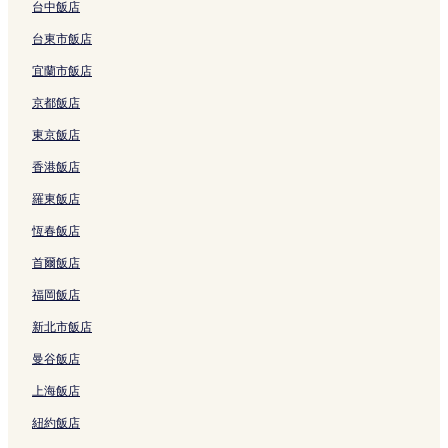
連
連
t
O
t
o
e
台中飯店
結
結
e
N
b
t
s
台東市飯店
P
的
y
e
o
o
連
I
l
r
宜蘭市飯店
o
結
H
,
t
l
G
B
J
京都飯店
的
的
a
i
連
連
l
m
東京飯店
結
結
i
b
香港飯店
的
a
連
r
羅東飯店
結
a
n
恆春飯店
的
連
首爾飯店
結
福岡飯店
新北市飯店
曼谷飯店
上海飯店
紐約飯店