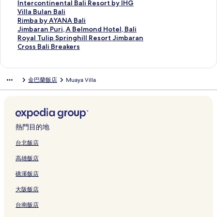
n
a
e
結
a
a
B
a
x
o
c
a
R
a
t
e
u
I
Intercontinental Bali Resort by IHG
y
l
P
n
l
a
c
u
t
k
l
e
D
e
A
e
n
V
Villa Bulan Bali
a
i
o
的
i
l
h
r
e
R
i
s
e
O
p
s
t
i
R
Rimba by AYANA Bali
k
a
o
連
的
i
V
y
l
e
J
o
h
r
u
t
e
l
i
J
Jimbaran Puri, A Belmond Hotel, Bali
的
t
l
結
連
的
i
V
&
s
i
r
S
c
r
H
r
l
m
i
R
Royal Tulip Springhill Resort Jimbaran
連
J
V
結
連
l
i
S
o
m
t
i
h
v
o
c
a
b
m
o
C
Cross Bali Breakers
結
i
i
結
l
l
p
r
b
B
m
i
a
t
o
B
a
b
y
r
m
l
a
l
a
t
a
a
b
d
K
e
n
u
b
a
a
o
b
l
s
a
的
&
r
l
a
V
e
l
t
l
y
r
l
s
金巴蘭飯店
Muaya Villa
a
a
B
s
連
S
a
i
A
i
m
S
i
a
A
a
T
s
r
s
y
a
結
p
n
的
t
l
p
a
n
n
Y
n
u
B
a
&
N
n
a
B
連
A
l
i
n
e
B
A
P
l
a
n
S
a
d
J
o
結
y
a
n
D
n
a
N
u
i
l
B
p
k
S
i
u
a
S
s
e
t
l
A
r
p
i
a
a
u
p
m
t
n
e
k
n
a
i
B
i
S
B
熱門目的地
y
R
l
a
b
i
a
m
i
p
l
的
a
,
p
r
的
e
a
的
a
q
w
i
B
a
B
連
l
A
r
e
台北飯店
連
t
的
連
r
u
i
n
a
s
a
結
i
B
i
a
高雄飯店
結
r
連
結
a
e
t
y
l
a
l
的
e
n
k
e
結
n
V
h
a
i
r
i
連
l
g
e
礁溪飯店
a
B
i
P
k
的
b
R
結
m
h
r
t
a
l
r
的
連
y
e
o
i
s
大阪飯店
的
l
l
i
連
結
A
s
n
l
的
連
i
a
v
結
S
o
d
l
連
台南飯店
結
的
的
a
T
r
H
R
結