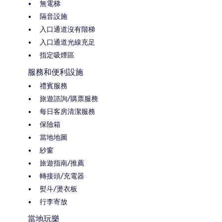
無電梯
隔音設施
入口通道沒有階梯
入口通道光線充足
指定吸煙區
服務和便利設施
禮賓服務
旅遊諮詢/購票服務
每日客房清潔服務
保險箱
當地地圖
紗窗
旅遊指南/推薦
轉接頭/充電器
熨斗/燙衣板
行李寄放
當地玩樂