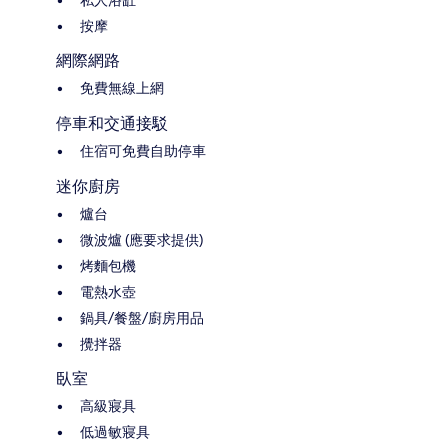
私人浴缸
按摩
網際網路
免費無線上網
停車和交通接駁
住宿可免費自助停車
迷你廚房
爐台
微波爐 (應要求提供)
烤麵包機
電熱水壺
鍋具/餐盤/廚房用品
攪拌器
臥室
高級寢具
低過敏寢具