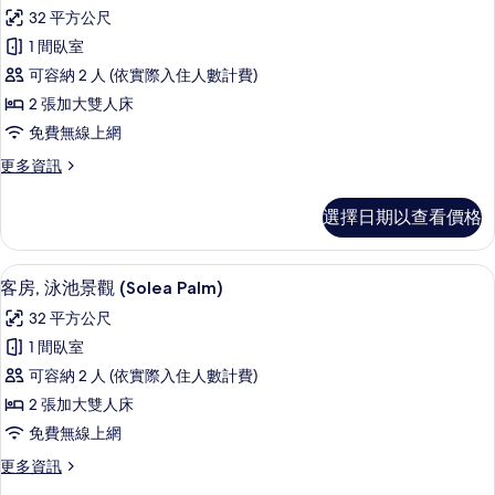
客
片
Palm)
32 平方公尺
房,
的
1 間臥室
詳
花
情
可容納 2 人 (依實際入住人數計費)
園
2 張加大雙人床
景
免費無線上網
觀
更
更多資訊
(Solea
多
Palm
客
選擇日期以查看價格
Sea)
房,
花
的
園
迷你吧、客房內保險箱、書桌、筆電工
顯
所
7
景
客房, 泳池景觀 (Solea Palm)
示
觀
有
32 平方公尺
(Solea
客
相
Palm
1 間臥室
房,
Sea)
片
可容納 2 人 (依實際入住人數計費)
的
泳
詳
2 張加大雙人床
池
情
免費無線上網
景
更
更多資訊
觀
多