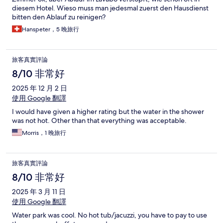
diesem Hotel. Wieso muss man jedesmal zuerst den Hausdienst
bitten den Ablauf zu reinigen?
Hanspeter，5 晚旅行
旅客真實評論
8/10 非常好
2025 年 12 月 2 日
使用 Google 翻譯
I would have given a higher rating but the water in the shower
was not hot. Other than that everything was acceptable.
Morris，1 晚旅行
旅客真實評論
8/10 非常好
2025 年 3 月 11 日
使用 Google 翻譯
Water park was cool. No hot tub/jacuzzi, you have to pay to use