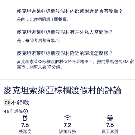
麥克坦索萊亞棕櫚渡假村內部或附近是否有餐廳？
是的，此住宿附設 1 間餐廳。
麥克坦索萊亞棕櫚渡假村有戶外私人空間嗎？
是，每間客房都有陽台。
麥克坦索萊亞棕櫚渡假村附近的環境怎麼樣？
麥克坦索萊亞棕櫚渡假村位於阿萊格里亞。熱門景點包含SM 宿
霧市，開車只要 17 分鐘。
麥克坦索萊亞棕櫚渡假村的評論
評
論
不錯哦
7.8
46 則評論
7.6
7.2
7.6
整潔度
設施服務
員工素質