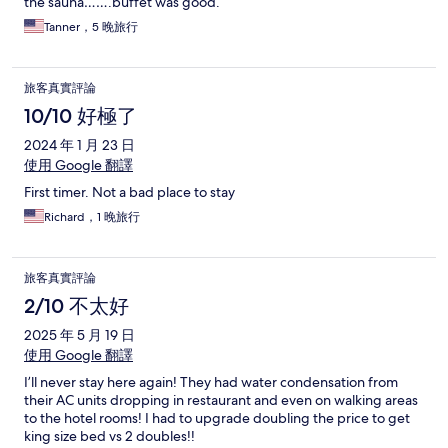
the sauna…….buffet was good.
Tanner，5 晚旅行
旅客真實評論
10/10 好極了
2024 年 1 月 23 日
使用 Google 翻譯
First timer. Not a bad place to stay
Richard，1 晚旅行
旅客真實評論
2/10 不太好
2025 年 5 月 19 日
使用 Google 翻譯
I’ll never stay here again! They had water condensation from
their AC units dropping in restaurant and even on walking areas
to the hotel rooms! I had to upgrade doubling the price to get
king size bed vs 2 doubles!!