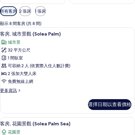
可
所有客房
2 張床
1 張床
用
的
顯示 8 間客房 (共 8 間)
客
迷你吧、客房內保險箱、書桌、筆電工
顯
5
客房, 城市景觀 (Solea Palm)
房
示
篩
城市景
客
選
32 平方公尺
房,
條
1 間臥室
城
件
可容納 2 人 (依實際入住人數計費)
市
2 張加大雙人床
景
免費無線上網
觀
更
更多資訊
(Solea
多
Palm)
客
選擇日期以查看價格
房,
的
城
所
市
客房, 花園景觀 (Solea Palm Sea) | 花園
顯
有
5
景
客房, 花園景觀 (Solea Palm Sea)
示
觀
相
花園景
(Solea