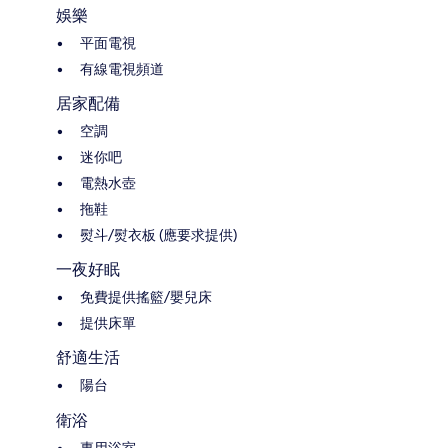
娛樂
平面電視
有線電視頻道
居家配備
空調
迷你吧
電熱水壺
拖鞋
熨斗/熨衣板 (應要求提供)
一夜好眠
免費提供搖籃/嬰兒床
提供床單
舒適生活
陽台
衛浴