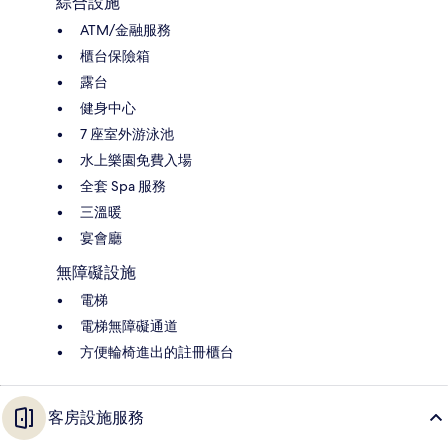
綜合設施
ATM/金融服務
櫃台保險箱
露台
健身中心
7 座室外游泳池
水上樂園免費入場
全套 Spa 服務
三溫暖
宴會廳
無障礙設施
電梯
電梯無障礙通道
方便輪椅進出的註冊櫃台
客房設施服務