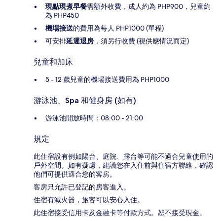
現點現煮早餐
需額外收費，成人約為 PHP900，兒童約
為 PHP450
機場接送
的費用為每人 PHP1000 (單程)
可安排
延遲退房
，須另行收費 (視供應情況而定)
兒童和加床
5 - 12 歲兒童的機場接送費用為 PHP1000
游泳池、Spa 和健身房 (如有)
游泳池開放時間：08:00 - 21:00
規定
此住宿設有例如陽台、庭院、露台等可能不適合兒童使用的
戶外空間。如有疑慮，建議您在入住前與住宿方聯絡，確認
他們可提供適合您的客房。
客房只允許已登記的房客進入。
住宿有滅火器，旅客可以安心入住。
此住宿接受信用卡及金融卡等付款方式。恕不接受現金。