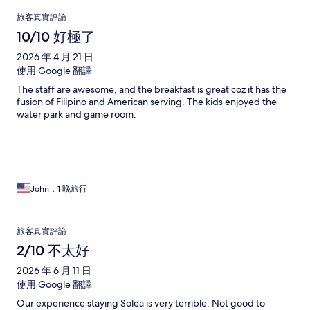
評
旅客真實評論
論
10/10 好極了
2026 年 4 月 21 日
使用 Google 翻譯
The staff are awesome, and the breakfast is great coz it has the
fusion of Filipino and American serving. The kids enjoyed the
water park and game room.
John，1 晚旅行
旅客真實評論
2/10 不太好
2026 年 6 月 11 日
使用 Google 翻譯
Our experience staying Solea is very terrible. Not good to