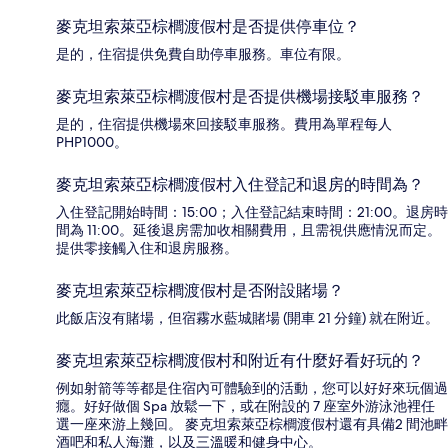
麥克坦索萊亞棕櫚渡假村是否提供停車位？
是的，住宿提供免費自助停車服務。車位有限。
麥克坦索萊亞棕櫚渡假村是否提供機場接駁車服務？
是的，住宿提供機場來回接駁車服務。費用為單程每人
PHP1000。
麥克坦索萊亞棕櫚渡假村入住登記和退房的時間為？
入住登記開始時間：15:00；入住登記結束時間：21:00。退房時
間為 11:00。延後退房需加收相關費用，且需視供應情況而定。
提供零接觸入住和退房服務。
麥克坦索萊亞棕櫚渡假村是否附設賭場？
此飯店沒有賭場，但宿霧水藍城賭場 (開車 21 分鐘) 就在附近。
麥克坦索萊亞棕櫚渡假村和附近有什麼好看好玩的？
例如射箭等等都是住宿內可體驗到的活動，您可以好好來玩個過
癮。好好做個 Spa 放鬆一下，或在附設的 7 座室外游泳池裡任
選一座來游上幾回。 麥克坦索萊亞棕櫚渡假村還有具備2 間池畔
酒吧和私人海灘，以及三溫暖和健身中心。