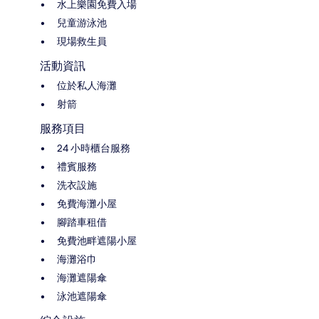
水上樂園免費入場
兒童游泳池
現場救生員
活動資訊
位於私人海灘
射箭
服務項目
24 小時櫃台服務
禮賓服務
洗衣設施
免費海灘小屋
腳踏車租借
免費池畔遮陽小屋
海灘浴巾
海灘遮陽傘
泳池遮陽傘