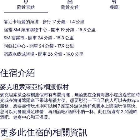
附近景點
附近交通
餐廳
靠近卡塔曼的海灘
- 步行 17 分鐘
- 1.4 公里
宿霧 SM 海濱購物中心
- 開車 19 分鐘
- 15.3 公里
SM 宿霧市
- 開車 24 分鐘
- 18.3 公里
阿亞拉中心
- 開車 24 分鐘
- 17.9 公里
宿霧水藍城賭場
- 開車 26 分鐘
- 19.0 公里
住宿介紹
麥克坦索萊亞棕櫚渡假村
麥克坦索萊亞棕櫚渡假村有專屬海灘，無論想在免費海灘小屋度過悠閒時
光或在海灘遮陽傘下乘涼都很方便。想要慰勞一下自己的人可以去做Spa
服務，想要盡情玩水則可以到 7 座室外游泳池和免費水上樂園玩個痛快。
您可以到餐廳滿足味蕾，再到酒吧/酒廊小酌一杯。此住宿還有 2 間池畔
酒吧、健身中心和三溫暖。
更多此住宿的相關資訊