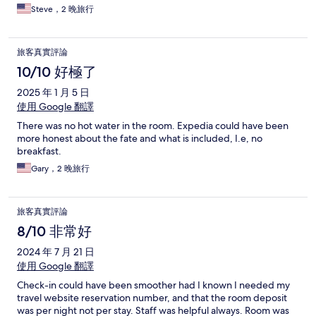
Steve，2 晚旅行
旅客真實評論
10/10 好極了
2025 年 1 月 5 日
使用 Google 翻譯
There was no hot water in the room. Expedia could have been
more honest about the fate and what is included, I.e, no
breakfast.
Gary，2 晚旅行
旅客真實評論
8/10 非常好
2024 年 7 月 21 日
使用 Google 翻譯
Check-in could have been smoother had I known I needed my
travel website reservation number, and that the room deposit
was per night not per stay. Staff was helpful always. Room was