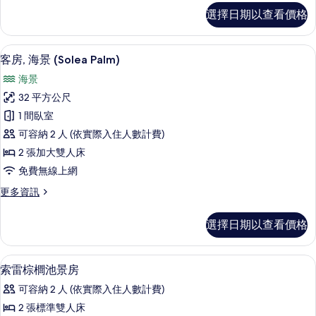
(Solea
客
選擇日期以查看價格
房,
Palm)
泳
的
池
客房, 海景 (Solea Palm) | 迷
顯
所
4
景
客房, 海景 (Solea Palm)
示
觀
有
海景
(Solea
客
相
Palm)
32 平方公尺
房,
的
片
1 間臥室
詳
海
情
可容納 2 人 (依實際入住人數計費)
景
2 張加大雙人床
(Solea
免費無線上網
Palm)
更
更多資訊
的
多
所
客
選擇日期以查看價格
房,
有
海
相
景
迷你吧、客房內保險箱、書桌、筆電工
顯
片
8
(Solea
索雷棕櫚池景房
示
Palm)
可容納 2 人 (依實際入住人數計費)
的
索
詳
2 張標準雙人床