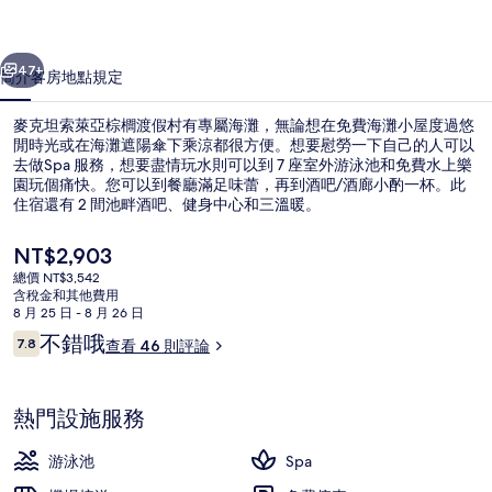
棕
一個
下一個
櫚
47+
簡介
客房
地點
規定
渡
麥克坦索萊亞棕櫚渡假村有專屬海灘，無論想在免費海灘小屋度過悠
假
閒時光或在海灘遮陽傘下乘涼都很方便。想要慰勞一下自己的人可以
去做Spa 服務，想要盡情玩水則可以到 7 座室外游泳池和免費水上樂
村
園玩個痛快。您可以到餐廳滿足味蕾，再到酒吧/酒廊小酌一杯。此
的
住宿還有 2 間池畔酒吧、健身中心和三溫暖。
相
目
NT$2,903
前
片
總價 NT$3,542
的
含稅金和其他費用
私人海灘、免費海灘小屋、遮陽傘、海
集
價
8 月 25 日 - 8 月 26 日
格
評
不錯哦
7.8
查看 46 則評論
是
7.8 分，滿分 10 分，
論
NT$2,903
熱門設施服務
游泳池
Spa