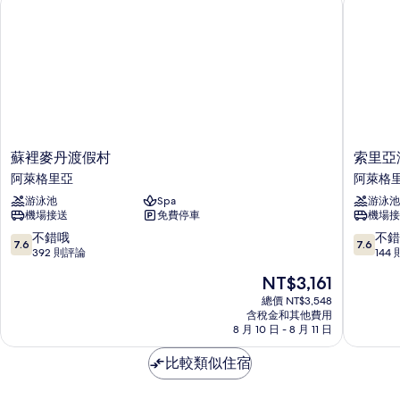
有
床
房
相
的
片
詳
情
蘇
索
蘇裡麥丹渡假村
索里亞
裡
里
阿萊格里亞
阿萊格
麥
亞
游泳池
Spa
游泳池
丹
海
機場接送
免費停車
機場接
渡
景
假
渡
7.6
7.6
不錯哦
不錯
7.6
7.6
村
假
分，
分，
392 則評論
144
阿
村
滿
滿
現
NT$3,161
萊
阿
分
分
在
格
萊
10
10
總價 NT$3,548
價
里
含稅金和其他費用
格
分，
分，
格
8 月 10 日 - 8 月 11 日
亞
里
不
不
為
亞
錯
錯
NT$3,161
比較類似住宿
哦，
哦，
392
144
則
則