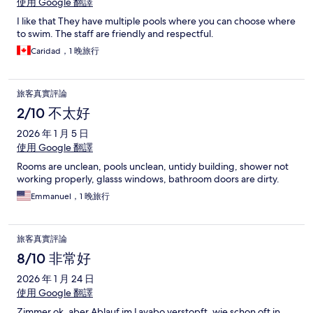
使用 Google 翻譯
I like that They have multiple pools where you can choose where
to swim. The staff are friendly and respectful.
Caridad，1 晚旅行
旅客真實評論
2/10 不太好
2026 年 1 月 5 日
使用 Google 翻譯
Rooms are unclean, pools unclean, untidy building, shower not
working properly, glasss windows, bathroom doors are dirty.
Emmanuel，1 晚旅行
旅客真實評論
8/10 非常好
2026 年 1 月 24 日
使用 Google 翻譯
Zimmer ok, aber Ablauf im Lavabo verstopft, wie schon oft in