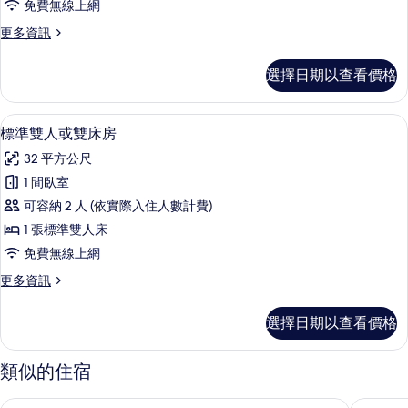
相
免費無線上網
情
棕
片
更
更多資訊
櫚
多
海
索
選擇日期以查看價格
雷
景
棕
房
櫚
標準雙人或雙床房 | 迷你吧、客房內
顯
4
海
標準雙人或雙床房
的
示
景
所
32 平方公尺
房
標
的
有
1 間臥室
準
詳
相
可容納 2 人 (依實際入住人數計費)
情
雙
片
1 張標準雙人床
人
免費無線上網
或
更
更多資訊
雙
多
床
標
選擇日期以查看價格
準
房
雙
的
人
類似的住宿
或
所
雙
蘇裡麥丹渡假村
索里亞海