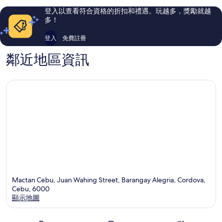
評
評
登入以查看符合資格的折扣和禮遇。玩越多，獎勵就越
論
論
多！
登入
免費註冊
鄰近地區資訊
Mactan Cebu, Juan Wahing Street, Barangay Alegria, Cordova,
Cebu, 6000
顯示地圖
地圖