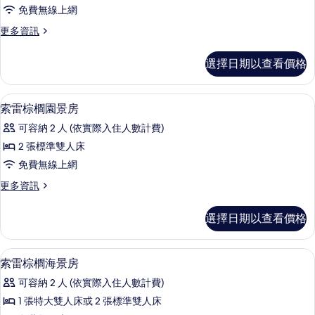
雷
情
免費無線上網
棕
更
更多資訊
櫚
多
池
索
選擇日期以查看價格
雷
景
棕
房
櫚
迷你吧、客房內保險箱、書桌、筆電工
顯
6
池
索雷棕櫚園景房
的
示
景
所
可容納 2 人 (依實際入住人數計費)
房
索
的
有
2 張標準雙人床
雷
詳
相
免費無線上網
情
棕
片
更
更多資訊
櫚
多
園
索
選擇日期以查看價格
雷
景
棕
房
櫚
迷你吧、客房內保險箱、書桌、筆電工
顯
6
園
索雷棕櫚海景房
的
示
景
所
可容納 2 人 (依實際入住人數計費)
房
索
的
有
1 張特大雙人床或 2 張標準雙人床
雷
詳