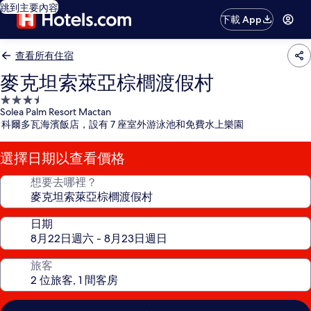
跳到主要內容
下載 App
查看所有住宿
麥克坦索萊亞棕櫚渡假村
3.5
Solea Palm Resort Mactan
星
科爾多瓦海濱飯店，設有 7 座室外游泳池和免費水上樂園
級
住
選擇日期以查看價格
宿
想要去哪裡？
日期
旅客