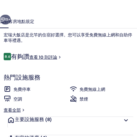
相
一個
下一個
片
15+
簡介
客房
地點
規定
集
宏瑞大飯店是北竿的住宿好選擇。您可以享受免費無線上網和自助停
車等禮遇。
評
有夠讚
8.6
查看 10 則評論
8.6 分，滿分 10 分，
論
熱門設施服務
住宿內部
免費停車
免費無線上網
空調
禁煙
查看全部
主要設施服務
(8)