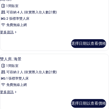
示
情
1 間臥室
四
可容納 4 人 (依實際入住人數計費)
人
2 張標準雙人床
房
免費無線上網
的
更
更多資訊
所
多
有
四
選擇日期以查看價格
人
相
房
片
的
書桌、免費無線上網、床單
顯
3
詳
雙人房, 海景
示
情
1 間臥室
雙
可容納 2 人 (依實際入住人數計費)
人
1 張標準雙人床
房,
免費無線上網
海
更
更多資訊
景
多
的
雙
選擇日期以查看價格
人
所