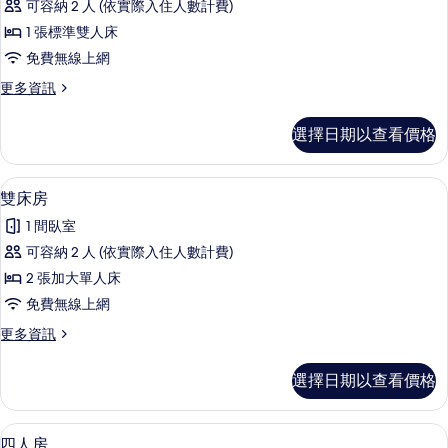
選
可容納 2 人 (依實際入住人數計費)
人
條
1 張標準雙人床
房
件
免費無線上網
的
更
更多資訊
所
多
有
雙
選擇日期以查看價格
人
相
房
片
的
雙床房 | 書桌、免費無線上網、床單
顯
2
詳
雙床房
示
情
1 間臥室
雙
可容納 2 人 (依實際入住人數計費)
床
2 張加大單人床
房
免費無線上網
的
更
更多資訊
所
多
有
雙
選擇日期以查看價格
床
相
房
片
的
四人房 | 書桌、免費無線上網、床單
顯
4
詳
四人房