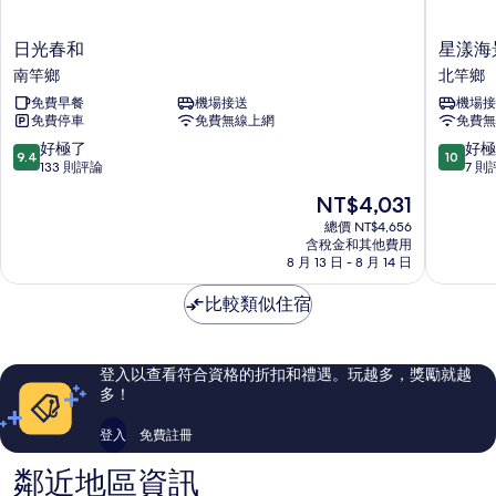
日
星
日光春和
星漾海
光
漾
南竿鄉
北竿鄉
春
海
免費早餐
機場接送
機場接
和
景
免費停車
免費無線上網
免費無
南
民
竿
宿
9.4
10.0
好極了
好極
9.4
10
鄉
北
分，
分，
133 則評論
7 則
竿
滿
滿
現
NT$4,031
鄉
分
分
在
10
10
總價 NT$4,656
價
含稅金和其他費用
分，
分，
格
8 月 13 日 - 8 月 14 日
好
好
為
極
極
NT$4,031
比較類似住宿
了，
了，
133
7
則
則
評
評
登入以查看符合資格的折扣和禮遇。玩越多，獎勵就越
論
論
多！
登入
免費註冊
鄰近地區資訊