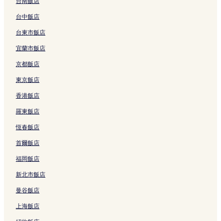
台南飯店
的
的
連
連
台中飯店
結
結
台東市飯店
宜蘭市飯店
京都飯店
東京飯店
香港飯店
羅東飯店
恆春飯店
首爾飯店
福岡飯店
新北市飯店
曼谷飯店
上海飯店