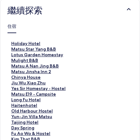
繼續探索
住宿
H
Holiday Hotel
o
M
Matsu Star Yang B&B
l
a
L
Lotus Garden Homestay
i
t
o
M
Mulight B&B
d
s
t
u
M
Matsu A Nan Jing B&B
a
u
u
l
a
M
Matsu Jinsha Inn 2
y
S
s
i
t
a
C
Chinya House
H
t
G
g
s
t
h
J
Jiu Wu Xiao Zhu
o
a
a
h
u
s
i
i
Y
Yes Sir Homestay - Hostel
t
r
r
t
A
u
n
u
e
M
Matsu E19 - Campsite
e
Y
d
B
N
J
y
W
s
a
L
Long Fu Hotel
l
a
e
&
a
i
a
u
S
t
o
H
Haitenhotel
的
n
n
B
n
n
H
X
i
s
n
a
O
Old Harbour Hostel
連
g
H
的
J
s
o
i
r
u
g
i
l
Y
Yun-Jin Villa Matsu
結
B
o
連
i
h
u
a
H
E
F
t
d
u
T
Taijing Hotel
&
m
結
n
a
s
o
o
1
u
e
H
n
a
D
Day Spring
B
e
g
I
e
Z
m
9
H
n
a
-
i
a
F
Fu Ao Wo & Hostel
的
s
B
n
的
h
e
-
o
h
r
J
j
y
u
K
Kim That B&B