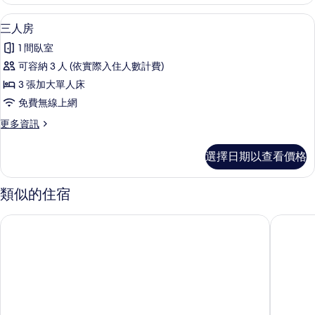
房,
有
海
三人房 | 書桌、免費無線上網、床單
顯
3
景
三人房
相
示
的
片
1 間臥室
詳
三
情
可容納 3 人 (依實際入住人數計費)
人
3 張加大單人床
房
免費無線上網
的
更
更多資訊
所
多
有
三
選擇日期以查看價格
人
相
房
片
的
類似的住宿
詳
情
日光春和
星漾海景