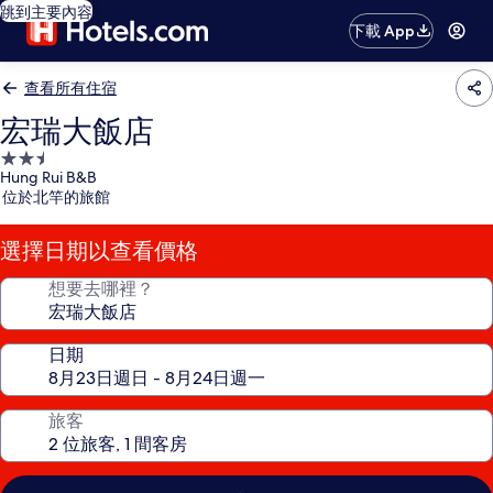
跳到主要內容
下載 App
查看所有住宿
宏瑞大飯店
2.5
Hung Rui B&B
星
位於北竿的旅館
級
住
選擇日期以查看價格
宿
想要去哪裡？
日期
旅客