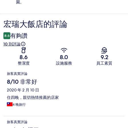
園。
宏瑞大飯店的評論
評
論
有夠讚
8.6
10 則評論
8.6
8.0
9.2
整潔度
設施服務
員工素質
評
旅客真實評論
論
8/10 非常好
2020 年 2 月 10 日
住四晚，親切熱情推薦的店家
4 晚旅行
旅客真實評論