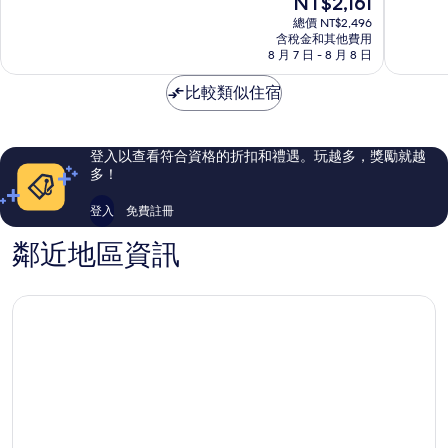
NT$2,161
民
假
分
分
在
宿
旅
10
10
總價 NT$2,496
價
五
含稅金和其他費用
館
分，
分，
格
8 月 7 日 - 8 月 8 日
峰
關
不
不
為
鄉
西
錯
錯
NT$2,161
比較類似住宿
鎮
哦，
哦，
11
1,001
則
則
評
評
登入以查看符合資格的折扣和禮遇。玩越多，獎勵就越
論
論
多！
登入
免費註冊
鄰近地區資訊