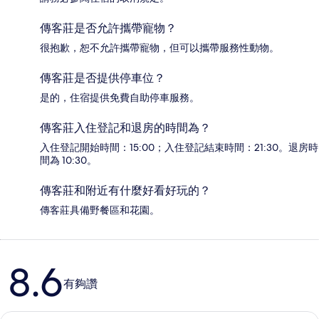
傳客莊是否允許攜帶寵物？
很抱歉，恕不允許攜帶寵物，但可以攜帶服務性動物。
傳客莊是否提供停車位？
是的，住宿提供免費自助停車服務。
傳客莊入住登記和退房的時間為？
入住登記開始時間：15:00；入住登記結束時間：21:30。退房時
間為 10:30。
傳客莊和附近有什麼好看好玩的？
傳客莊具備野餐區和花園。
評
8.6
論
有夠讚