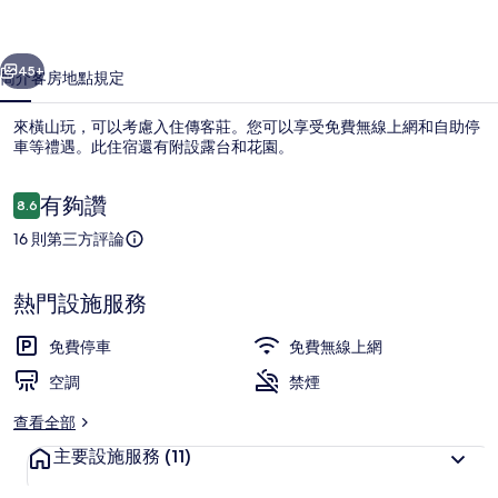
集
一個
下一個
45+
簡介
客房
地點
規定
來橫山玩，可以考慮入住傳客莊。您可以享受免費無線上網和自助停
車等禮遇。此住宿還有附設露台和花園。
評
有夠讚
8.6
8.6 分，滿分 10 分，
論
16 則第三方評論
熱門設施服務
住宿正面
免費停車
免費無線上網
空調
禁煙
查看全部
主要設施服務
(11)