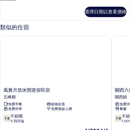
雅
多
房
好
選擇日期以查看價格
友
的
6
所
人
類似的住宿
雅
有
房
相
風雅月筑休閒渡假民宿
關西六福
的
片
詳
情
風
關
風雅月筑休閒渡假民宿
關西六
雅
西
五峰鄉
關西鎮
月
六
免費早餐
寵物友善
免費停
筑
福
免費停車
免費無線上網
餐廳
休
莊
閒
生
7.8
7.8
不錯哦
不錯
7.8
7.8
渡
態
分，
分，
11 則評論
1,0
假
度
滿
滿
現