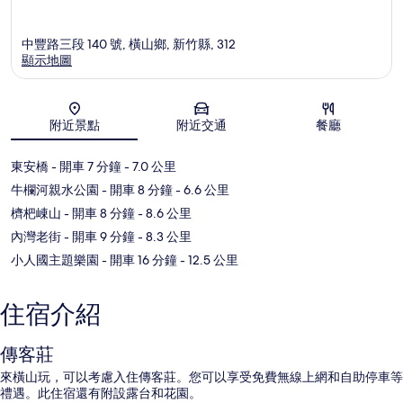
中豐路三段 140 號, 橫山鄉, 新竹縣, 312
顯示地圖
地圖
附近景點
附近交通
餐廳
東安橋
- 開車 7 分鐘
- 7.0 公里
牛欄河親水公園
- 開車 8 分鐘
- 6.6 公里
櫅杷崠山
- 開車 8 分鐘
- 8.6 公里
內灣老街
- 開車 9 分鐘
- 8.3 公里
小人國主題樂園
- 開車 16 分鐘
- 12.5 公里
住宿介紹
傳客莊
來橫山玩，可以考慮入住傳客莊。您可以享受免費無線上網和自助停車等
禮遇。此住宿還有附設露台和花園。