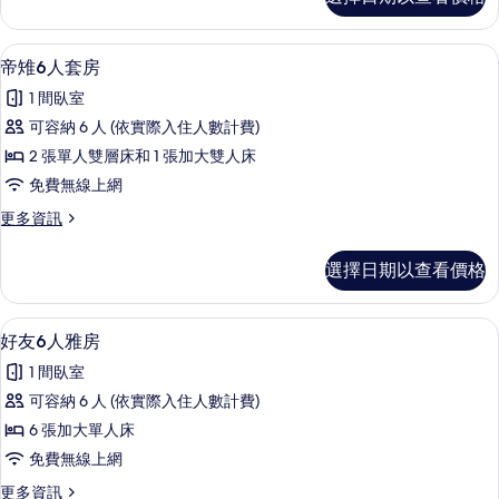
圓
的
4
所
人
帝雉6人套房 | 隔音、免費無線上網
顯
3
雅
有
帝雉6人套房
示
房
相
1 間臥室
的
帝
片
詳
可容納 6 人 (依實際入住人數計費)
雉
情
2 張單人雙層床和 1 張加大雙人床
6
免費無線上網
人
更
更多資訊
套
多
房
帝
選擇日期以查看價格
雉
的
6
所
人
隔音、免費無線上網
顯
2
套
有
好友6人雅房
示
房
相
1 間臥室
的
好
片
詳
可容納 6 人 (依實際入住人數計費)
友
情
6 張加大單人床
6
免費無線上網
人
更
更多資訊