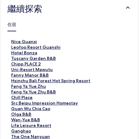
繼續探索
住宿
N
Nice Guanxi
i
L
Leofoo Resort Guanshi
c
e
H
Hotel Bonza
e
o
o
T
Tuscany Garden B&B
G
f
t
u
C
Chipp PLACE 2
u
o
e
s
h
U
Uni-Resort Mawutu
a
o
l
c
i
n
F
Fanny Manor B&B
n
R
B
a
p
i
a
H
Hsinchu Bali Forest Hot Spring Resort
x
e
o
n
p
-
n
s
F
Feng Ya Yue Zhu
i
s
n
y
P
R
n
i
e
F
Feng Ya Yue Zhu B&B
的
o
z
G
L
e
y
n
n
e
C
Chill Place
連
r
a
a
A
s
M
c
g
n
h
S
Src Beipu Impression Homestay
結
t
的
r
C
o
a
h
Y
g
i
r
G
Guan Wu Chia Cao
G
連
d
E
r
n
u
a
Y
l
c
u
O
Olga B&B
u
結
e
2
t
o
B
Y
a
l
B
a
l
W
Wan-Yue B&B
a
n
的
M
r
a
u
Y
P
e
n
g
a
L
Life Leisure Resort
n
B
連
a
B
l
e
u
l
i
W
a
n
i
G
Ganghao
s
&
結
w
&
i
Z
e
a
p
u
B
-
f
a
T
The One Nanyuan