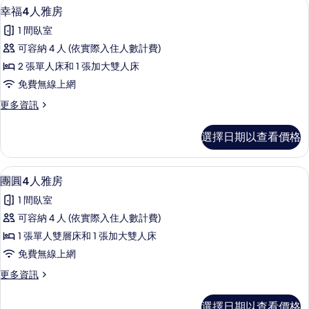
幸福4人雅房 | 隔音、免費無線上網
顯
4
套
有
幸福4人雅房
示
房
相
1 間臥室
的
幸
片
詳
可容納 4 人 (依實際入住人數計費)
福
情
2 張單人床和 1 張加大雙人床
4
免費無線上網
人
更
更多資訊
雅
多
房
幸
選擇日期以查看價格
福
的
4
所
人
團圓4人雅房 | 隔音、免費無線上網
顯
11
雅
有
團圓4人雅房
示
房
相
1 間臥室
的
團
片
詳
可容納 4 人 (依實際入住人數計費)
圓
情
1 張單人雙層床和 1 張加大雙人床
4
免費無線上網
人
更
更多資訊
雅
多
房
團
選擇日期以查看價格