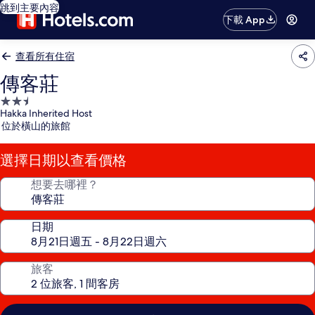
跳到主要內容
下載 App
查看所有住宿
傳客莊
2.5
Hakka Inherited Host
星
位於橫山的旅館
級
住
選擇日期以查看價格
宿
想要去哪裡？
日期
旅客