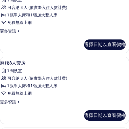
篩
1 間臥室
酸
選
可容納 3 人 (依實際入住人數計費)
菜
條
1 張單人床和 1 張加大雙人床
3
件
免費無線上網
人
更
更多資訊
雅
多
房
酸
選擇日期以查看價格
菜
的
3
所
人
浴室淋浴間
顯
1
雅
有
麻糬3人套房
示
房
相
1 間臥室
的
麻
片
詳
可容納 3 人 (依實際入住人數計費)
糬
情
1 張單人床和 1 張加大雙人床
3
免費無線上網
人
更
更多資訊
套
多
房
麻
選擇日期以查看價格
糬
的
3
所
人