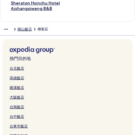
h
B
u
B
F
h
Z
c
u
C
&
Y
e
n
h
S
Sheraton Hsinchu Hotel
i
的
t
的
o
u
h
e
I
h
B
u
L
g
e
h
A
Aishangxiweng B&B
的
連
u
連
r
的
u
的
m
i
的
e
e
h
O
e
i
連
結
的
結
e
連
B
連
p
a
連
B
i
a
n
r
s
結
連
s
結
&
結
r
C
結
&
s
o
e
a
h
橫山飯店
傳客莊
結
t
B
e
a
B
u
的
N
t
a
H
的
s
o
的
r
連
a
o
n
o
連
s
的
連
e
結
n
n
g
t
結
i
連
結
R
y
H
x
S
o
結
e
u
s
i
p
n
s
a
i
w
熱門目的地
r
H
o
n
n
e
i
o
r
的
c
n
台北飯店
n
m
t
連
h
g
高雄飯店
g
e
的
結
u
B
R
s
連
H
&
礁溪飯店
e
t
結
o
B
s
a
t
的
大阪飯店
o
y
e
連
r
的
l
結
台南飯店
t
連
的
的
結
連
台中飯店
連
結
台東市飯店
結