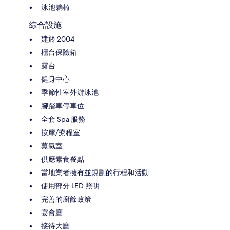
泳池躺椅
綜合設施
建於 2004
櫃台保險箱
露台
健身中心
季節性室外游泳池
腳踏車停車位
全套 Spa 服務
按摩/療程室
蒸氣室
供應素食餐點
當地業者擁有並規劃的行程和活動
使用部分 LED 照明
完善的廚餘政策
宴會廳
接待大廳