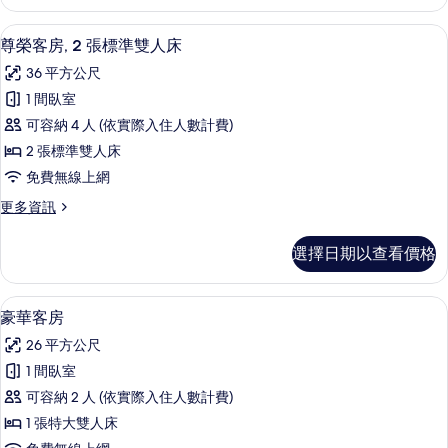
套
相
房
城市景
顯
7
(Zen)
片
尊榮客房, 2 張標準雙人床
示
的
36 平方公尺
詳
尊
情
1 間臥室
榮
可容納 4 人 (依實際入住人數計費)
客
2 張標準雙人床
房,
免費無線上網
2
更
更多資訊
張
多
標
尊
選擇日期以查看價格
榮
準
客
雙
房,
埃及棉床單、高級寢具、迷你吧、客房
顯
6
2
人
豪華客房
示
張
床
26 平方公尺
標
豪
的
準
1 間臥室
華
雙
所
可容納 2 人 (依實際入住人數計費)
人
客
有
床
1 張特大雙人床
房
的