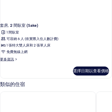
套房, 2 間臥室 (Sake)
1 間臥室
可容納 6 人 (依實際入住人數計費)
1 張特大雙人床和 2 張單人床
免費無線上網
更
更多資訊
多
套
選擇日期以查看價格
房,
2
間
類似的住宿
臥
室
巴塞隆納洲際飯店 IHG 旗下飯店
巴塞隆納
(Sake)
的
詳
情