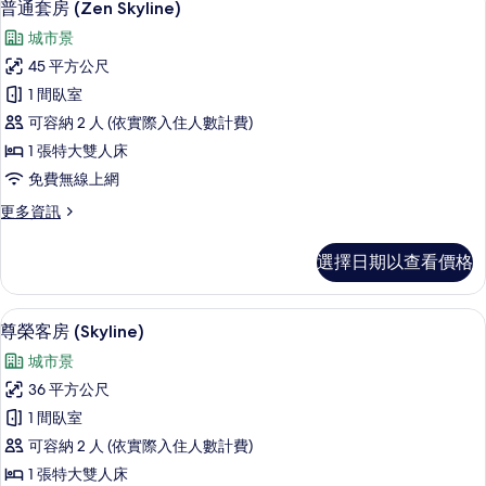
7
(City)
普通套房 (Zen Skyline)
示
的
城市景
詳
普
情
45 平方公尺
通
1 間臥室
套
可容納 2 人 (依實際入住人數計費)
房
1 張特大雙人床
(Zen
免費無線上網
Skyline)
更
更多資訊
的
多
所
普
選擇日期以查看價格
通
有
套
相
房
城市景
顯
片
7
(Zen
尊榮客房 (Skyline)
示
Skyline)
城市景
的
尊
詳
36 平方公尺
榮
情
1 間臥室
客
可容納 2 人 (依實際入住人數計費)
房
1 張特大雙人床