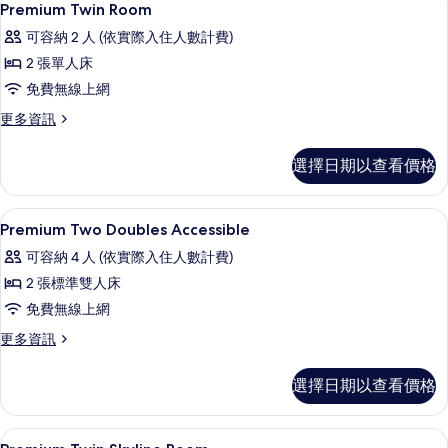
1
Premium Twin Room
房
示
篩
可容納 2 人 (依實際入住人數計費)
Premium
選
2 張單人床
Twin
條
免費無線上網
Room
件
的
更
更多資訊
多
所
Premium
選擇日期以查看價格
有
Twin
Room
相
的
埃及棉床單、高級寢具、迷你吧、客房
顯
片
7
詳
Premium Two Doubles Accessible
示
情
可容納 4 人 (依實際入住人數計費)
Premium
2 張標準雙人床
Two
免費無線上網
Doubles
Accessible
更
更多資訊
多
的
Premium
選擇日期以查看價格
所
Two
Doubles
有
Accessible
埃及棉床單、高級寢具、迷你吧、客房
顯
相
5
的