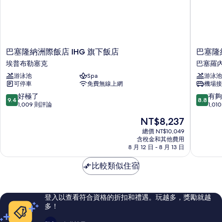
巴
巴
巴塞隆納洲際飯店 IHG 旗下飯店
巴塞隆
塞
塞
埃普布勒塞克
巴塞羅
隆
隆
游泳池
Spa
游泳池
納
納
可停車
免費無線上網
機場接
洲
W
際
飯
9.4
8.8
好極了
有夠
9.4
8.8
飯
店
分，
分，
1,009 則評論
1,0
店
巴
滿
滿
現
NT$8,237
IHG
塞
分
分
在
旗
羅
10
10
總價 NT$10,049
價
下
含稅金和其他費用
內
分，
分，
格
8 月 12 日 - 8 月 13 日
飯
塔
好
有
為
店
極
夠
NT$8,237
比較類似住宿
埃
了，
讚，
普
1,009
1,010
布
則
則
勒
評
評
登入以查看符合資格的折扣和禮遇。玩越多，獎勵就越
塞
論
論
多！
克