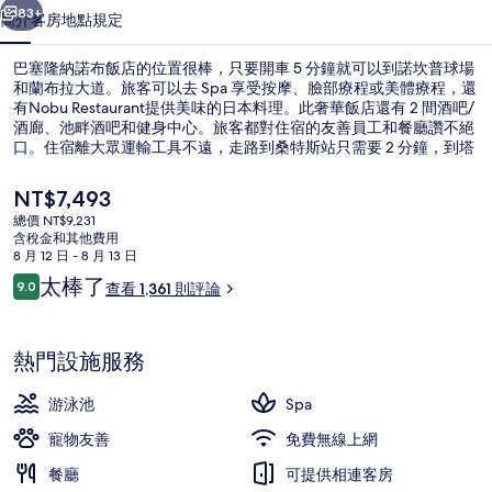
店
83+
簡介
客房
地點
規定
的
巴塞隆納諾布飯店的位置很棒，只要開車 5 分鐘就可以到諾坎普球場
相
和蘭布拉大道。旅客可以去 Spa 享受按摩、臉部療程或美體療程，還
有Nobu Restaurant提供美味的日本料理。此奢華飯店還有 2 間酒吧/
片
酒廊、池畔酒吧和健身中心。旅客都對住宿的友善員工和餐廳讚不絕
集
口。住宿離大眾運輸工具不遠，走路到桑特斯站只需要 2 分鐘，到塔
拉哥納地鐵站也只要 5 分鐘。
目
NT$7,493
前
總價 NT$9,231
的
含稅金和其他費用
套房 (Nobu Suite) | 客房景觀
價
8 月 12 日 - 8 月 13 日
格
評
太棒了
9.0
查看 1,361 則評論
是
9.0 分，滿分 10 分，
論
NT$7,493
熱門設施服務
游泳池
Spa
寵物友善
免費無線上網
餐廳
可提供相連客房