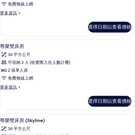
免費無線上網
所
更
更多資訊
有
多
相
套
選擇日期以查看價格
房
片
(Nobu
Suite)
尊榮雙床房 | 埃及棉床單、高級寢具
顯
1
的
尊榮雙床房
示
詳
36 平方公尺
情
尊
可容納 2 人 (依實際入住人數計費)
榮
2 張單人床
雙
免費無線上網
床
更
更多資訊
房
多
的
尊
選擇日期以查看價格
榮
所
雙
有
床
埃及棉床單、高級寢具、迷你吧、客房
顯
1
房
尊榮雙床房 (Skyline)
相
示
的
片
36 平方公尺
詳
尊