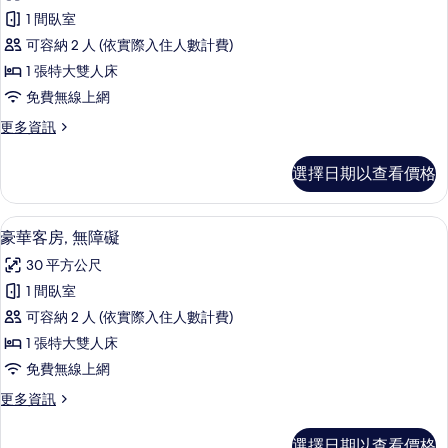
豪
1 間臥室
華
可容納 2 人 (依實際入住人數計費)
客
1 張特大雙人床
房
免費無線上網
(Skyline)
更
更多資訊
的
多
所
豪
選擇日期以查看價格
華
有
客
相
房
埃及棉床單、高級寢具、迷你吧、客房
顯
6
(Skyline)
片
豪華客房, 無障礙
示
的
30 平方公尺
詳
豪
情
1 間臥室
華
可容納 2 人 (依實際入住人數計費)
客
1 張特大雙人床
房,
免費無線上網
無
更
更多資訊
障
多
礙
豪
選擇日期以查看價格