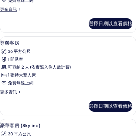
相
免費無線上網
詳
的
片
情
更
更多資訊
所
多
有
豪
選擇日期以查看價格
華
相
客
片
房
尊榮客房 | 埃及棉床單、高級寢具、
顯
7
的
尊榮客房
示
詳
36 平方公尺
情
尊
1 間臥室
榮
可容納 2 人 (依實際入住人數計費)
客
1 張特大雙人床
房
免費無線上網
的
更
更多資訊
所
多
有
尊
選擇日期以查看價格
榮
相
客
片
房
埃及棉床單、高級寢具、迷你吧、客房
顯
7
的
豪華客房 (Skyline)
示
詳
30 平方公尺
情