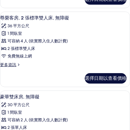
華
的
客
所
房,
城市景
顯
7
無
尊榮客房, 2 張標準雙人床, 無障礙
有
示
障
相
36 平方公尺
礙
尊
的
片
1 間臥室
榮
詳
可容納 4 人 (依實際入住人數計費)
情
客
2 張標準雙人床
房,
免費無線上網
2
更
更多資訊
張
多
標
尊
選擇日期以查看價格
榮
準
客
雙
房,
埃及棉床單、高級寢具、迷你吧、客房
顯
7
2
人
豪華雙床房, 無障礙
示
張
床,
30 平方公尺
標
豪
無
準
1 間臥室
華
雙
障
可容納 2 人 (依實際入住人數計費)
人
雙
礙
床,
2 張單人床