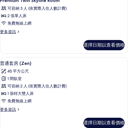
Premium Twin Skyline Room
示
詳
片
可容納 3 人 (依實際入住人數計費)
情
Premium
2 張單人床
Twin
免費無線上網
Skyline
Room
更
更多資訊
多
的
Premium
選擇日期以查看價格
所
Twin
Skyline
有
Room
埃及棉床單、高級寢具、迷你吧、客房
顯
相
8
的
普通套房 (Zen)
示
詳
片
45 平方公尺
情
普
1 間臥室
通
可容納 2 人 (依實際入住人數計費)
套
1 張特大雙人床
房
免費無線上網
(Zen)
更
更多資訊
的
多
所
普
選擇日期以查看價格
通
有