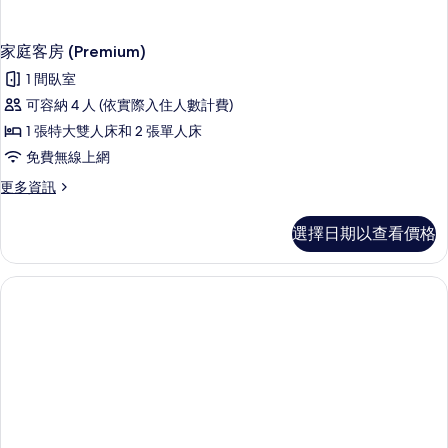
家庭客房 (Premium)
1 間臥室
可容納 4 人 (依實際入住人數計費)
1 張特大雙人床和 2 張單人床
免費無線上網
更
更多資訊
多
家
選擇日期以查看價格
庭
客
房
(Premium)
的
詳
情