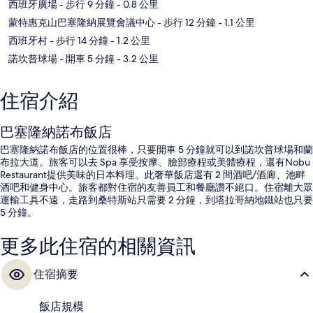
西班牙廣場
- 步行 9 分鐘
- 0.8 公里
蒙特惠克山巴塞隆納展覽會議中心
- 步行 12 分鐘
- 1.1 公里
西班牙村
- 步行 14 分鐘
- 1.2 公里
諾坎普球場
- 開車 5 分鐘
- 3.2 公里
住宿介紹
巴塞隆納諾布飯店
巴塞隆納諾布飯店的位置很棒，只要開車 5 分鐘就可以到諾坎普球場和蘭
布拉大道。旅客可以去 Spa 享受按摩、臉部療程或美體療程，還有Nobu
Restaurant提供美味的日本料理。此奢華飯店還有 2 間酒吧/酒廊、池畔
酒吧和健身中心。旅客都對住宿的友善員工和餐廳讚不絕口。住宿離大眾
運輸工具不遠，走路到桑特斯站只需要 2 分鐘，到塔拉哥納地鐵站也只要
5 分鐘。
更多此住宿的相關資訊
住宿摘要
飯店規模