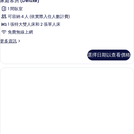
家庭客房 (Deluxe)
1 間臥室
可容納 4 人 (依實際入住人數計費)
1 張特大雙人床和 2 張單人床
免費無線上網
更
更多資訊
多
家
選擇日期以查看價格
庭
客
房
(Deluxe)
的
詳
情