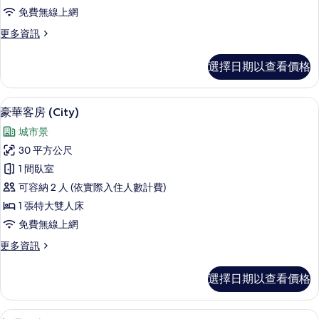
床
無
的
免費無線上網
障
房,
所
礙
更
更多資訊
無
的
多
有
詳
障
豪
相
選擇日期以查看價格
情
華
礙
片
雙
的
床
城市景
顯
6
房,
豪華客房 (City)
所
示
無
有
城市景
障
豪
礙
相
30 平方公尺
華
的
片
1 間臥室
詳
客
情
可容納 2 人 (依實際入住人數計費)
房
1 張特大雙人床
(City)
免費無線上網
的
更
更多資訊
所
多
有
豪
選擇日期以查看價格
華
相
客
片
房
普通套房 (Zen Skyline) | 城市景
顯