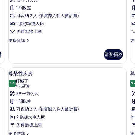
本
詳
評
情
雙
1 間臥室
論)
人
可容納 2 人 (依實際入住人數計費)
房
1 張標準雙人床
的
免費無線上網
所
更
更
更多資訊
更
多
多
有
基
標
格
查看價格
相
本
準
雙
雙
片
人
床
加層、客房內保險箱、筆電工作空間
尊榮雙床房 | 高級寢具、舒適加層、
顯
7
房
房
尊榮雙床房
尊
示
的
的
好極了
詳
9.6
詳
9.
9.6 分，滿分 10 分
尊
(5
5 則評論
情
情
則
榮
29 平方公尺
評
雙
1 間臥室
論)
床
可容納 3 人 (依實際入住人數計費)
房
2 張加大單人床
(
的
免費無線上網
所
更
更
更多資訊
更