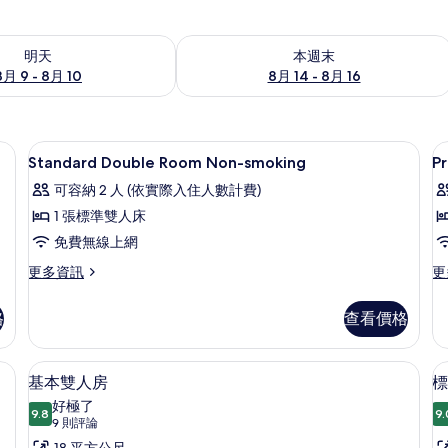
9 - 8月 10) 的供應情況
查看本週末 (8月 14 - 8月 16) 的供應情
明天
本週末
8月 9 - 8月 10
8月 14 - 8月 16
保險箱、筆電工作空間
高級寢具、舒適加層、客房內保險箱、
顯
1
Standard Double Room Non-smoking
P
示
可容納 2 人 (依實際入住人數計費)
Standard
P
1 張標準雙人床
Double
T
免費無線上網
Room
R
Non-
W
更
更
更多資訊
更
多
多
smoking
T
Standard
Pr
N
的
格
查看價格
Double
Tw
s
所
Room
R
Non-
Wi
加層、客房內保險箱、筆電工作空間
有
基本雙人房 | 高級寢具、舒適加層、
顯
6
smoking
Te
基本雙人房
標
相
示
的
N
好極了
詳
9.8
sm
9.
片
9.8 分，滿分 10 分
基
(9
9 則評論
情
的
則
18 平方公尺