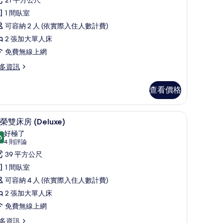
準
評
片
雙
1 間臥室
論)
床
可容納 2 人 (依實際入住人數計費)
房
2 張加大單人床
的
免費無線上網
所
多資訊
有
查看價格
相
片
客房內保險箱、筆電工作空間
尊榮雙床房 (Deluxe) | 高級寢具、舒適加
顯
6
榮雙床房 (Deluxe)
示
好極了
6
9.6 分，滿分 10 分
尊
(4
4 則評論
則
榮
39 平方公尺
評
雙
1 間臥室
論)
床
可容納 4 人 (依實際入住人數計費)
房
2 張加大單人床
Deluxe)
免費無線上網
的
多資訊