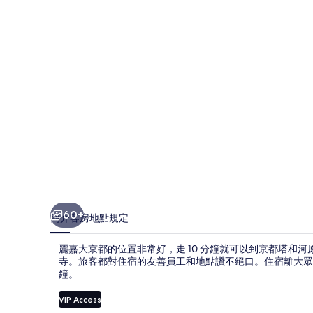
的
相
片
集
60+
簡介
客房
地點
規定
麗嘉大京都的位置非常好，走 10 分鐘就可以到京都塔和河
寺。旅客都對住宿的友善員工和地點讚不絕口。住宿離大眾運輸
鐘。
VIP Access