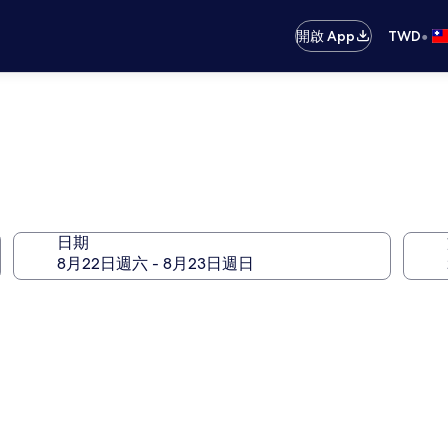
•
開啟 App
TWD
日期