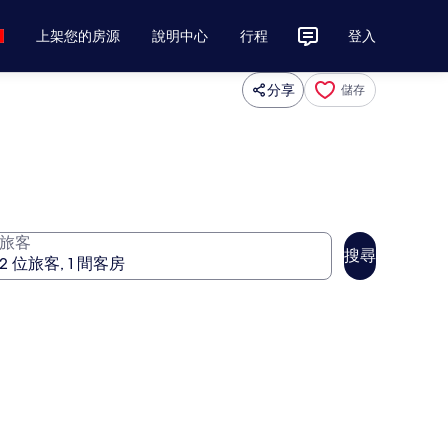
上架您的房源
說明中心
行程
登入
分享
儲存
旅客
搜尋