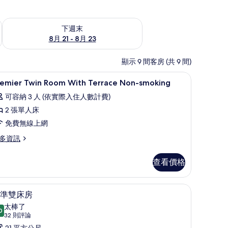
況
查看下週末 (8月 21 - 8月 23) 的供應情況
下週末
8月 21 - 8月 23
顯示 9 間客房 (共 9 間)
筆電工作空間
高級寢具、舒適加層、客房內保險箱、筆電工
顯
1
remier Twin Room With Terrace Non-smoking
示
可容納 3 人 (依實際入住人數計費)
remier
2 張單人床
win
免費無線上網
oom
ith
多資訊
errace
emier
on-
查看價格
in
moking
oom
th
的
客房內保險箱、筆電工作空間
標準雙床房 | 高級寢具、舒適加層、客房內保
顯
6
rrace
準雙床房
所
示
on-
太棒了
有
oking
0
9.0 分，滿分 10 分
標
(32
32 則評論
相
則
21 平方公尺