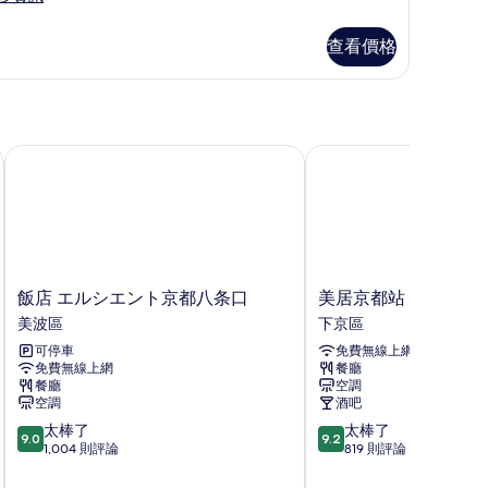
所
有
查看價格
相
片
eluxe)
飯店 エルシエント京都八条口
美居京都站
飯
美
飯店 エルシエント京都八条口
美居京都站
店
居
美波區
下京區
エ
京
可停車
免費無線上網
ル
都
免費無線上網
餐廳
シ
站
餐廳
空調
エ
下
空調
酒吧
ン
京
9.0
9.2
太棒了
太棒了
ト
區
9.0
9.2
分，
分，
1,004 則評論
819 則評論
京
滿
滿
都