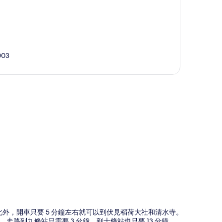
003
圖
此外，開車只要 5 分鐘左右就可以到伏見稻荷大社和清水寺。
路到九條站只需要 3 分鐘，到十條站也只要 13 分鐘。