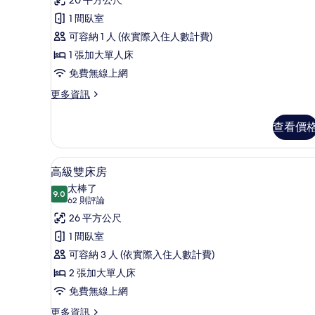
本
評
單
1 間臥室
論)
人
可容納 1 人 (依實際入住人數計費)
房
1 張加大單人床
的
免費無線上網
所
更
更多資訊
多
有
基
查看價
相
本
單
片
人
高級雙床房 | 高級寢具、舒適
顯
6
房
高級雙床房
示
的
太棒了
詳
9.0
9.0 分，滿分 10 分
高
(62
62 則評論
情
則
級
26 平方公尺
評
雙
1 間臥室
論)
床
可容納 3 人 (依實際入住人數計費)
房
2 張加大單人床
的
免費無線上網
所
更
更多資訊