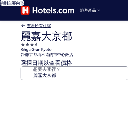
跳到主要內容
旅遊產品
查看所有住宿
麗嘉大京都
3.5
Rihga Gran Kyoto
星
距離京都塔不遠的市中心飯店
級
選擇日期以查看價格
住
想要去哪裡？
宿
麗
嘉
大
京
都