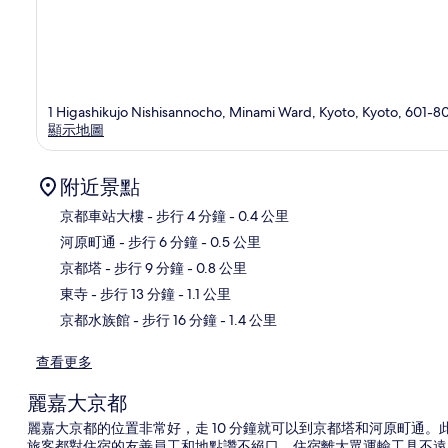
1 Higashikujo Nishisannocho, Minami Ward, Kyoto, Kyoto, 601-8
顯示地圖
附近景點
京都車站大樓
- 步行 4 分鐘
- 0.4 公里
河原町通
- 步行 6 分鐘
- 0.5 公里
地
京都塔
- 步行 9 分鐘
- 0.8 公里
東寺
- 步行 13 分鐘
- 1.1 公里
京都水族館
- 步行 16 分鐘
- 1.4 公里
查看更多
麗嘉大京都
麗嘉大京都的位置非常好，走 10 分鐘就可以到京都塔和河原町通。
旅客都對住宿的友善員工和地點讚不絕口。住宿離大眾運輸工具不遠，走