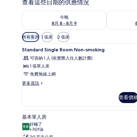
查看這些日期的供應情況
查看今晚 (8月 8 - 8月 9) 的供應情況
查看明天 (8月 
今晚
8月 8 - 8月 9
可
所有客房
1 張床
2 張床
用
高級寢具、舒適加層、客房內
顯
的
1
Standard Single Room Non-smoking
示
客
可容納 1 人 (依實際入住人數計費)
房
Standard
1 張單人床
篩
Single
免費無線上網
選
Room
條
Non-
更
更多資訊
件
多
smoking
Standard
的
查看價
Single
所
Room
Non-
有
基本單人房 | 高級寢具、舒適
顯
5
smoking
基本單人房
相
示
的
好極了
詳
9.8
片
9.8 分，滿分 10 分
基
(6
6 則評論
情
則
20 平方公尺