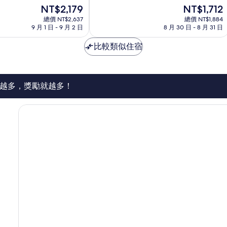
分
現
現
NT$2,179
NT$1,712
10
在
在
分，
總價 NT$2,637
總價 NT$1,884
價
價
太
9 月 1 日 - 9 月 2 日
8 月 30 日 - 8 月 31 日
格
格
棒
為
為
了，
比較類似住宿
NT$2,179
NT$1,712
1,879
則
評
論
越多，獎勵就越多！