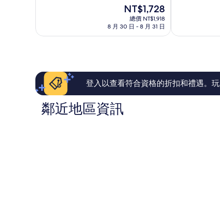
分
滿
萊
區
現
NT$1,728
10
分
姆
在
分，
10
京
總價 NT$1,918
價
有
8 月 30 日 - 8 月 31 日
分，
都
格
夠
太
站
為
讚，
棒
八
NT$1,728
2,269
了，
條
則
2,387
口
評
則
美
論
評
波
登入以查看符合資格的折扣和禮遇。玩
論
區
鄰近地區資訊