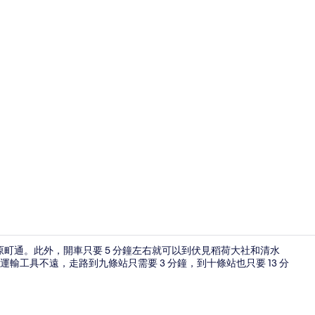
住宿內酒吧
原町通。此外，開車只要 5 分鐘左右就可以到伏見稻荷大社和清水
工具不遠，走路到九條站只需要 3 分鐘，到十條站也只要 13 分
入口