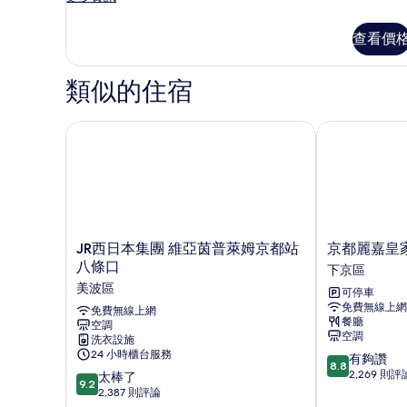
多
有
高
查看價
相
級
雙
片
床
類似的住宿
房
的
詳
JR西日本集團 維亞茵普萊姆京都站八條口
京都麗嘉皇家
情
JR
京
JR西日本集團 維亞茵普萊姆京都站
京都麗嘉皇
西
都
八條口
下京區
日
麗
美波區
可停車
本
嘉
免費無線上網
集
免費無線上網
皇
餐廳
空調
團
家
空調
洗衣設施
維
飯
24 小時櫃台服務
8.8
有夠讚
亞
店
8.8
分，
2,269 則評
9.2
茵
太棒了
下
9.2
滿
分，
普
2,387 則評論
京