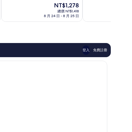
分
分
八
現
NT$1,278
10
10
条
在
分，
分，
口
總價 NT$1,418
價
太
太
8 月 24 日 - 8 月 25 日
8
美
格
棒
棒
波
為
了，
了，
區
NT$1,278
1,004
819
則
則
評
評
論
論
登入
免費註冊