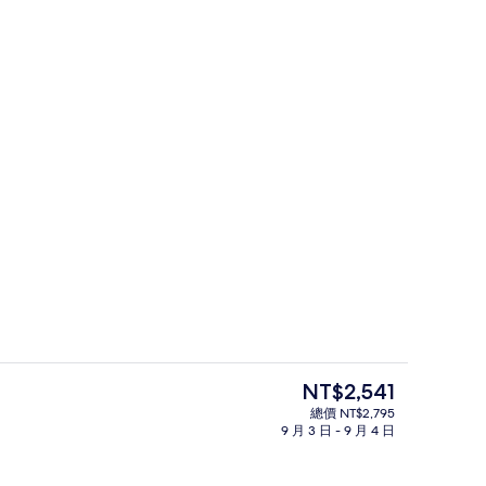
入口
目
NT$2,541
前
總價 NT$2,795
的
9 月 3 日 - 9 月 4 日
尊榮雙床房 | 高級寢具、舒適加層、
價
格
是