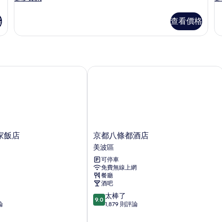
多
多
有
尊
尊
格
查看價格
相
榮
榮
雙
雙
片
床
床
房
房
的
(D
詳
的
飯店
京都八條都酒店
情
詳
情
京
家飯店
京都八條都酒店
都
美波區
八
可停車
條
免費無線上網
都
餐廳
酒
酒吧
店
9.0
太棒了
美
9.0
分，
論
1,879 則評論
波
滿
區